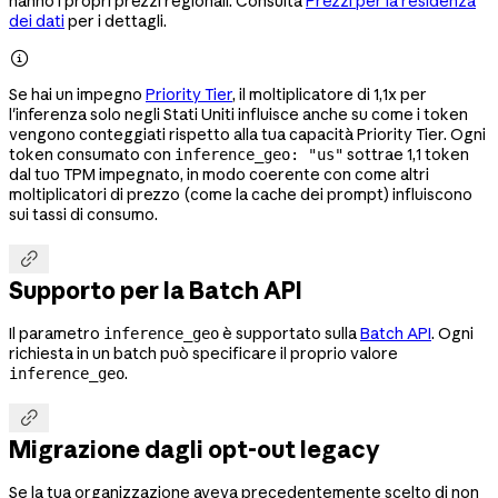
hanno i propri prezzi regionali. Consulta
Prezzi per la residenza
dei dati
per i dettagli.

Se hai un impegno
Priority Tier
, il moltiplicatore di 1,1x per
l'inferenza solo negli Stati Uniti influisce anche su come i token
vengono conteggiati rispetto alla tua capacità Priority Tier. Ogni
token consumato con
sottrae 1,1 token
inference_geo: "us"
dal tuo TPM impegnato, in modo coerente con come altri
moltiplicatori di prezzo (come la cache dei prompt) influiscono
sui tassi di consumo.

Supporto per la Batch API
Il parametro
è supportato sulla
Batch API
. Ogni
inference_geo
richiesta in un batch può specificare il proprio valore
.
inference_geo

Migrazione dagli opt-out legacy
Se la tua organizzazione aveva precedentemente scelto di non