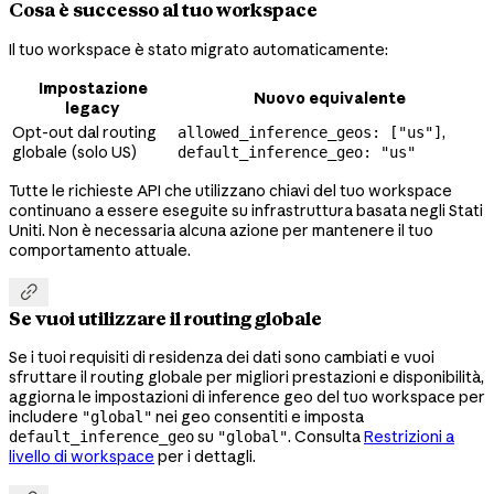
Cosa è successo al tuo workspace
Il tuo workspace è stato migrato automaticamente:
Impostazione
Nuovo equivalente
legacy
Opt-out dal routing
,
allowed_inference_geos: ["us"]
globale (solo US)
default_inference_geo: "us"
Tutte le richieste API che utilizzano chiavi del tuo workspace
continuano a essere eseguite su infrastruttura basata negli Stati
Uniti. Non è necessaria alcuna azione per mantenere il tuo
comportamento attuale.

Se vuoi utilizzare il routing globale
Se i tuoi requisiti di residenza dei dati sono cambiati e vuoi
sfruttare il routing globale per migliori prestazioni e disponibilità,
aggiorna le impostazioni di inference geo del tuo workspace per
includere
nei geo consentiti e imposta
"global"
su
. Consulta
Restrizioni a
default_inference_geo
"global"
livello di workspace
per i dettagli.