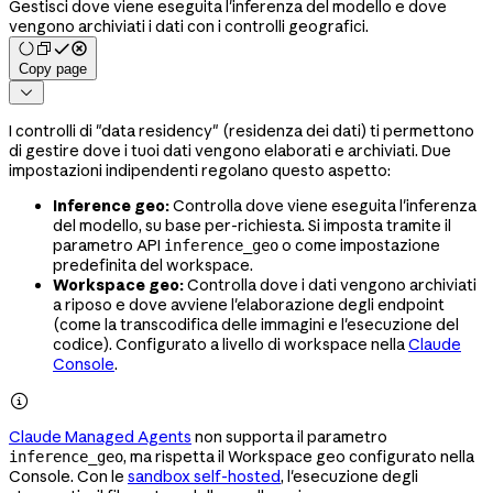
Gestisci dove viene eseguita l'inferenza del modello e dove
vengono archiviati i dati con i controlli geografici.
Copy page

I controlli di "data residency" (residenza dei dati) ti permettono
di gestire dove i tuoi dati vengono elaborati e archiviati. Due
impostazioni indipendenti regolano questo aspetto:
Inference geo:
Controlla dove viene eseguita l'inferenza
del modello, su base per-richiesta. Si imposta tramite il
parametro API
o come impostazione
inference_geo
predefinita del workspace.
Workspace geo:
Controlla dove i dati vengono archiviati
a riposo e dove avviene l'elaborazione degli endpoint
(come la transcodifica delle immagini e l'esecuzione del
codice). Configurato a livello di workspace nella
Claude
Console
.

Claude Managed Agents
non supporta il parametro
, ma rispetta il Workspace geo configurato nella
inference_geo
Console. Con le
sandbox self-hosted
, l'esecuzione degli