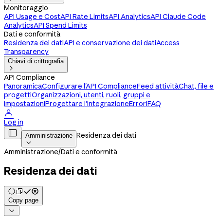
Monitoraggio
API Usage e Cost
API Rate Limits
API Analytics
API Claude Code
Analytics
API Spend Limits
Dati e conformità
Residenza dei dati
API e conservazione dei dati
Access
Transparency
Chiavi di crittografia

API Compliance
Panoramica
Configurare l'API Compliance
Feed attività
Chat, file e
progetti
Organizzazioni, utenti, ruoli, gruppi e
impostazioni
Progettare l'integrazione
Errori
FAQ

Log in

Residenza dei dati
Amministrazione

Amministrazione
/
Dati e conformità
Residenza dei dati
Copy page
