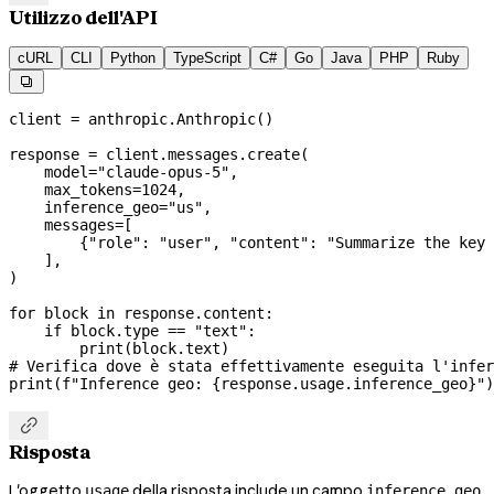
Utilizzo dell'API
cURL
CLI
Python
TypeScript
C#
Go
Java
PHP
Ruby

client 
=
 anthropic.Anthropic()
response 
=
 client.messages.create(
    model
=
"claude-opus-5"
,
    max_tokens
=
1024
,
    inference_geo
=
"us"
,
    messages
=
[
        {
"role"
: 
"user"
, 
"content"
: 
"Summarize the key 
    ],
)
for
 block 
in
 response.content:
    if
 block.type 
==
 "text"
:
        print
(block.text)
# Verifica dove è stata effettivamente eseguita l'infer
print
(
f
"Inference geo: 
{
response.usage.inference_geo
}
"
)

Risposta
L'oggetto
della risposta include un campo
usage
inference_geo