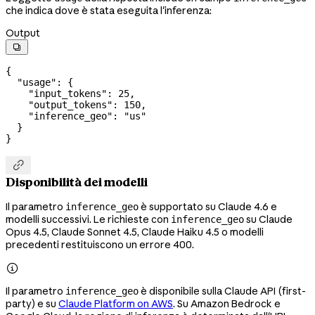
che indica dove è stata eseguita l'inferenza:
Output

{
  "usage"
: {
    "input_tokens"
: 
25
,
    "output_tokens"
: 
150
,
    "inference_geo"
: 
"us"
  }
}

Disponibilità dei modelli
Il parametro
è supportato su Claude 4.6 e
inference_geo
modelli successivi. Le richieste con
su Claude
inference_geo
Opus 4.5, Claude Sonnet 4.5, Claude Haiku 4.5 o modelli
precedenti restituiscono un errore 400.

Il parametro
è disponibile sulla Claude API (first-
inference_geo
party) e su
Claude Platform on AWS
. Su Amazon Bedrock e