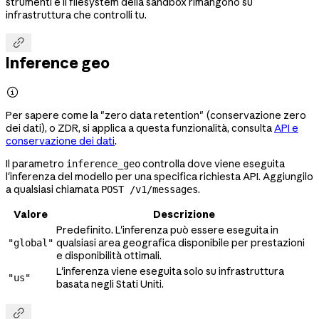
strumenti e il filesystem della sandbox rimangono su
infrastruttura che controlli tu.

Inference geo

Per sapere come la "zero data retention" (conservazione zero
dei dati), o ZDR, si applica a questa funzionalità, consulta
API e
conservazione dei dati
.
Il parametro
controlla dove viene eseguita
inference_geo
l'inferenza del modello per una specifica richiesta API. Aggiungilo
a qualsiasi chiamata
.
POST /v1/messages
Valore
Descrizione
Predefinito. L'inferenza può essere eseguita in
qualsiasi area geografica disponibile per prestazioni
"global"
e disponibilità ottimali.
L'inferenza viene eseguita solo su infrastruttura
"us"
basata negli Stati Uniti.
