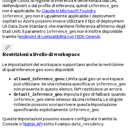
Google Cloud, la regione di inferenza è determinata dall'URL
dell'endpoint o dal profilo di inferenza, quindi
inference_geo
non è applicabile. Su
Claude in Microsoft Foundry
,
non è ugualmente applicabile: i deployment
inference_geo
ospitati su Azure possono invece utilizzare il tipo di deployment
US Data Zone Standard, che mantiene l'inferenza all'interno degli
Stati Uniti. Il parametro
non è inoltre disponibile
inference_geo
tramite l'
endpoint di compatibilità con l'SDK OpenAI
.

Restrizioni a livello di workspace
Le impostazioni del workspace supportano anche la restrizione
di quali inference geo sono disponibili:
:
Limita quali geo un workspace
allowed_inference_geos
può utilizzare. Se una richiesta specifica un
inference_geo
non presente in questo elenco, l'API restituisce un errore.
:
Imposta il geo di fallback quando
default_inference_geo
viene omesso da una richiesta. Le singole
inference_geo
richieste possono sovrascrivere questa impostazione
specificando esplicitamente
.
inference_geo
Queste impostazioni possono essere configurate tramite la
Console o l'
Admin API
sotto il campo
.
data_residency