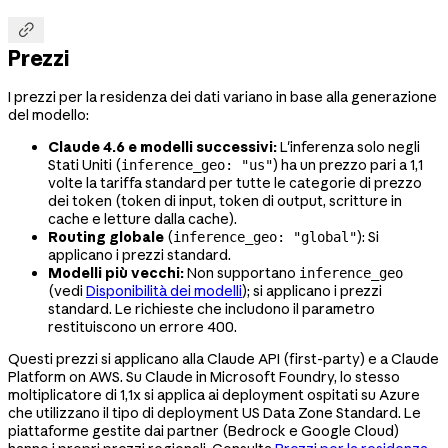

Prezzi
I prezzi per la residenza dei dati variano in base alla generazione
del modello:
Claude 4.6 e modelli successivi:
L'inferenza solo negli
Stati Uniti (
) ha un prezzo pari a 1,1
inference_geo: "us"
volte la tariffa standard per tutte le categorie di prezzo
dei token (token di input, token di output, scritture in
cache e letture dalla cache).
Routing globale
(
): Si
inference_geo: "global"
applicano i prezzi standard.
Modelli più vecchi:
Non supportano
inference_geo
(vedi
Disponibilità dei modelli
); si applicano i prezzi
standard. Le richieste che includono il parametro
restituiscono un errore 400.
Questi prezzi si applicano alla Claude API (first-party) e a Claude
Platform on AWS. Su Claude in Microsoft Foundry, lo stesso
moltiplicatore di 1,1x si applica ai deployment ospitati su Azure
che utilizzano il tipo di deployment US Data Zone Standard. Le
piattaforme gestite dai partner (Bedrock e Google Cloud)