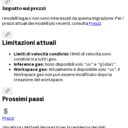

Impatto sui prezzi
I modelli legacy non sono interessati da questa migrazione. Per i
prezzi attuali dei modelli più recenti, consulta
Prezzi
.

Limitazioni attuali
Limiti di velocità condivisi:
I limiti di velocità sono
condivisi tra tutti i geo.
Inference geo:
Sono disponibili solo
e
.
"us"
"global"
Workspace geo:
Attualmente è disponibile solo
. Il
"us"
Workspace geo non può essere modificato dopo la
creazione del workspace.

Prossimi passi
Prezzi
Visualizza i dettagli dei prezzi per la residenza dei dati.