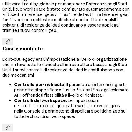
utilizzare il routing globale per mantenere l'inferenza negli Stati
Uniti, il tuo workspace è stato configurato automaticamente con
e
allowed_inference_geos: ["us"]
default_inference_geo:
. Non sono richieste modifiche al codice. I tuoi requisiti
"us"
esistenti di residenza dei dati continuano a essere applicati
tramite i nuovi controlli geo.

Cosa è cambiato
L'opt-out legacy era un'impostazione a livello di organizzazione
che limitava tutte le richieste all'infrastruttura basata negli Stati
Uniti. I nuovi controlli di residenza dei dati lo sostituiscono con
due meccanismi:
Controllo per-richiesta:
Il parametro
ti
inference_geo
permette di specificare
o
su ogni chiamata
"us"
"global"
API, offrendoti flessibilità a livello di richiesta.
Controlli del workspace:
Le impostazioni
e
default_inference_geo
allowed_inference_geos
nella Console ti permettono di applicare politiche geo su
tutte le chiavi di un workspace.
