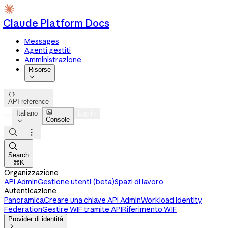
Claude Platform Docs
Messages
Agenti gestiti
Amministrazione
Risorse


API reference

Italiano
Log in
Console




Search
⌘K
Organizzazione
API Admin
Gestione utenti (beta)
Spazi di lavoro
Autenticazione
Panoramica
Creare una chiave API Admin
Workload Identity
Federation
Gestire WIF tramite API
Riferimento WIF
Provider di identità
