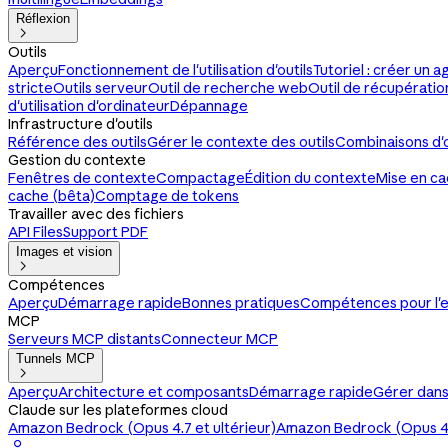
Réflexion

Outils
Aperçu
Fonctionnement de l'utilisation d'outils
Tutoriel : créer un ag
stricte
Outils serveur
Outil de recherche web
Outil de récupérati
d'utilisation d'ordinateur
Dépannage
Infrastructure d'outils
Référence des outils
Gérer le contexte des outils
Combinaisons d'o
Gestion du contexte
Fenêtres de contexte
Compactage
Édition du contexte
Mise en c
cache (bêta)
Comptage de tokens
Travailler avec des fichiers
API Files
Support PDF
Images et vision

Compétences
Aperçu
Démarrage rapide
Bonnes pratiques
Compétences pour l'e
MCP
Serveurs MCP distants
Connecteur MCP
Tunnels MCP

Aperçu
Architecture et composants
Démarrage rapide
Gérer dans
Claude sur les plateformes cloud
Amazon Bedrock (Opus 4.7 et ultérieur)
Amazon Bedrock (Opus 4.
