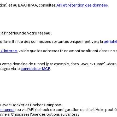
ntion) et au BAA HIPAA, consultez
API et rétention des données
.
l'intérieur de votre réseau :
lare. Il initie des connexions sortantes uniquement vers la
périphé
LS interne
, valide que les adresses IP en amont se situent dans un
 votre domaine de tunnel (par exemple,
docs.<your-tunnel-doma
sages via le
connecteur MCP
.
 VM avec Docker et Docker Compose.
n tunnel
) ou via l'API ; le hook de configuration du chart Helm peut 
nnels. Choisissez l'une des options suivantes :