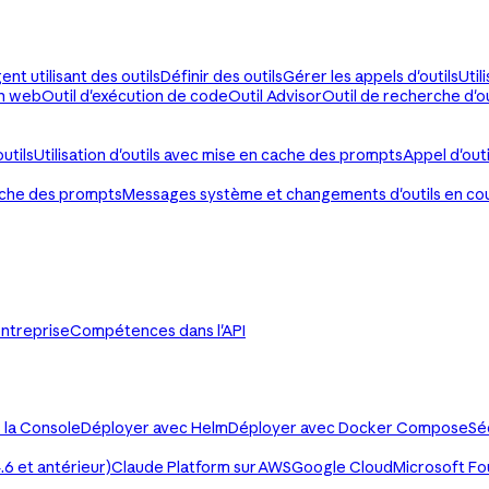
ent utilisant des outils
Définir des outils
Gérer les appels d'outils
Util
on web
Outil d'exécution de code
Outil Advisor
Outil de recherche d'ou
utils
Utilisation d'outils avec mise en cache des prompts
Appel d'out
ache des prompts
Messages système et changements d'outils en co
ntreprise
Compétences dans l'API
 la Console
Déployer avec Helm
Déployer avec Docker Compose
Sé
6 et antérieur)
Claude Platform sur AWS
Google Cloud
Microsoft F