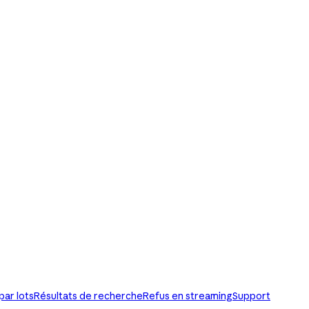
par lots
Résultats de recherche
Refus en streaming
Support