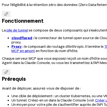
Pour l'éligibilité à la rétention zéro des données (Zero Data Rete

Fonctionnement
La
pile de tunnel
se compose de deux composants qui s'exécutent à 
cloudflared
:
le connecteur de tunnel open source de Cloudf
proxy.
Proxy
:
le composant de routage d'Anthropic. Il termine le
T
MCP en amont
en fonction du nom d'hôte.
Chaque serveur MCP que vous exposez reçoit un nom d'hôte sous
Agent dans la Claude Console, ou vous les transmettez à l'API Mes

Prérequis
Avant de déployer, assurez-vous de disposer de :
Une cible de déploiement : un cluster Kubernetes, ou une
Un tunnel. Créez-en un dans la Claude Console (voir
Créer u
Un moyen pour votre pile de s'authentifier auprès de l'API Tu