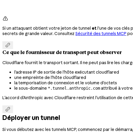

Si un attaquant obtient votre jeton de tunnel
et
l'une de vos clés 
secrets de grande valeur. Consultez
Sécurité des tunnels MCP
po

Ce que le fournisseur de transport peut observer
Cloudflare fournit le transport sortant. Il ne peut pas lire les ch
l'adresse IP de sortie de l'hôte exécutant cloudflared
une empreinte de l'hôte cloudflared
la temporisation de connexion et le volume d'octets
le sous-domaine
attribué à votre
*.tunnel.anthropic.com
L'accord d'Anthropic avec Cloudflare restreint l'utilisation de ce

Déployer un tunnel
Si vous débutez avec les tunnels MCP, commencez par le démarrage