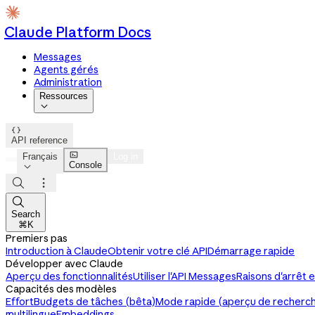
Claude Platform Docs
Messages
Agents gérés
Administration
Ressources


API reference

Français
Log in
Console




Search
⌘K
Premiers pas
Introduction à Claude
Obtenir votre clé API
Démarrage rapide
Développer avec Claude
Aperçu des fonctionnalités
Utiliser l'API Messages
Raisons d'arrêt e
Capacités des modèles
Effort
Budgets de tâches (bêta)
Mode rapide (aperçu de recherc
multilingue
Embeddings