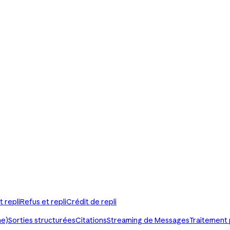
t repli
Refus et repli
Crédit de repli
he)
Sorties structurées
Citations
Streaming de Messages
Traitement 