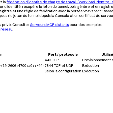
z la
fédération d'identité de charge de travail (Workload Identity 
ur d'identité, récupère le jeton du tunnel, puis génère et enregist
egistré et une règle de fédération avec la portée
workspace:mana
es : le jeton du tunnel depuis la Console et un certificat de serv
u privé. Consultez
Serveurs MCP distants
pour des exemples.
 réseau
.
on
Port / protocole
Utilis
443 TCP
Provisionnement e
,
)
7844 TCP et UDP
Exécution
0/19
2606:4700:a0::/44
Selon la configuration
Exécution