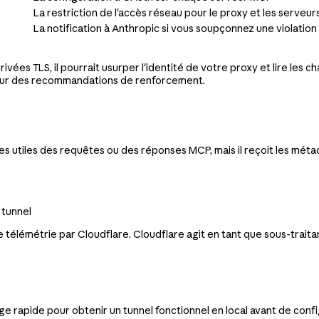
La restriction de l'accès réseau pour le proxy et les serveu
La notification à Anthropic si vous soupçonnez une violation
privées TLS, il pourrait usurper l'identité de votre proxy et lire le
ur des recommandations de renforcement.
arges utiles des requêtes ou des réponses MCP, mais il reçoit les mé
 tunnel
tte télémétrie par Cloudflare. Cloudflare agit en tant que sous-trait
 rapide pour obtenir un tunnel fonctionnel en local avant de conf