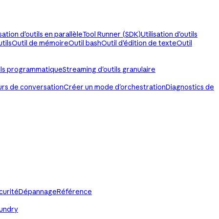
isation d'outils en parallèle
Tool Runner (SDK)
Utilisation d'outils
tils
Outil de mémoire
Outil bash
Outil d'édition de texte
Outil
ils programmatique
Streaming d'outils granulaire
urs de conversation
Créer un mode d'orchestration
Diagnostics de
curité
Dépannage
Référence
oundry