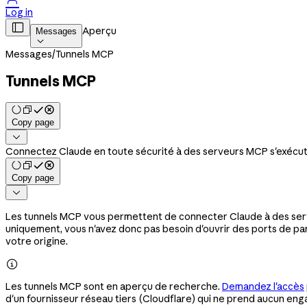
Log in

Aperçu
Messages

Messages
/
Tunnels MCP
Tunnels MCP
Copy page

Connectez Claude en toute sécurité à des serveurs MCP s'exécutant
Copy page

Les tunnels MCP vous permettent de connecter Claude à des serveu
uniquement, vous n'avez donc pas besoin d'ouvrir des ports de pare-f
votre origine.

Les tunnels MCP sont en aperçu de recherche.
Demandez l'accès
d'un fournisseur réseau tiers (Cloudflare) qui ne prend aucun en