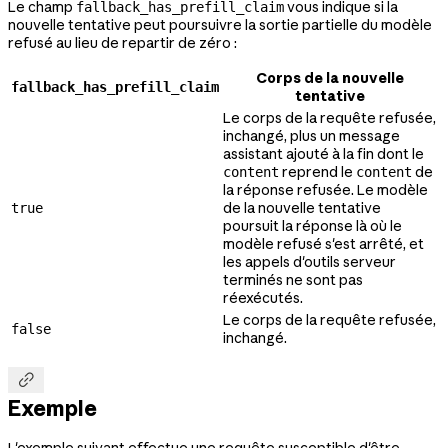
Le champ
vous indique si la
fallback_has_prefill_claim
nouvelle tentative peut poursuivre la sortie partielle du modèle
refusé au lieu de repartir de zéro :
Corps de la nouvelle
fallback_has_prefill_claim
tentative
Le corps de la requête refusée,
inchangé, plus un message
assistant ajouté à la fin dont le
reprend le
de
content
content
la réponse refusée. Le modèle
de la nouvelle tentative
true
poursuit la réponse là où le
modèle refusé s'est arrêté, et
les appels d'outils serveur
terminés ne sont pas
réexécutés.
Le corps de la requête refusée,
false
inchangé.

Exemple
L'exemple suivant effectue une requête susceptible d'être