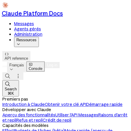
Claude Platform Docs
Messages
Agents gérés
Administration
Ressources


API reference

Français
Log in
Console




Search
⌘K
Premiers pas
Introduction à Claude
Obtenir votre clé API
Démarrage rapide
Développer avec Claude
Aperçu des fonctionnalités
Utiliser l'API Messages
Raisons d'arrêt
et repli
Refus et repli
Crédit de repli
Capacités des modèles
Effort
Budgets de tâches (bêta)
Mode rapide (aperçu de