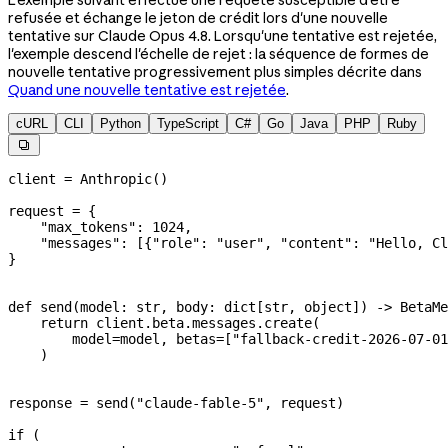
refusée et échange le jeton de crédit lors d'une nouvelle
tentative sur Claude Opus 4.8. Lorsqu'une tentative est rejetée,
l'exemple descend l'échelle de rejet : la séquence de formes de
nouvelle tentative progressivement plus simples décrite dans
Quand une nouvelle tentative est rejetée
.
cURL
CLI
Python
TypeScript
C#
Go
Java
PHP
Ruby

client 
=
 Anthropic()
request 
=
 {
    "max_tokens"
: 
1024
,
    "messages"
: [{
"role"
: 
"user"
, 
"content"
: 
"Hello, Cl
}
def
 send
(
model
: 
str
, 
body
: dict[
str
, 
object
]) -> BetaMe
    return
 client.beta.messages.create(
        model
=
model, 
betas
=
[
"fallback-credit-2026-07-01
    )
response 
=
 send(
"claude-fable-5"
, request)
if
 (