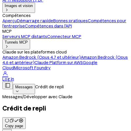
API Files
Support PDF
Images et vision

Compétences
Aperçu
Démarrage rapide
Bonnes pratiques
Compétences pour
l'entreprise
Compétences dans l'API
MCP
Serveurs MCP distants
Connecteur MCP
Tunnels MCP

Claude sur les plateformes cloud
Amazon Bedrock (Opus 4.7 et ultérieur)
Amazon Bedrock (Opus
4.6 et antérieur)
Claude Platform sur AWS
Google
Cloud
Microsoft Foundry

Log in

Crédit de repli
Messages

Messages
/
Développer avec Claude
Crédit de repli
Copy page