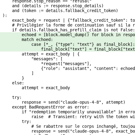
    response.stop_reason 
==
 "refusal"
    and
 (details 
:=
 response.stop_details)
    and
 (token 
:=
 details.fallback_credit_token)
):
    exact_body 
=
 request 
|
 {
"fallback_credit_token"
: to
    # Privilégier la forme de continuation sauf si la r
    if
 details.fallback_has_prefill_claim 
is
 not
 False
:
        echoed 
=
 [block.model_dump() 
for
 block 
in
 respo
        match
 echoed:
            case
 [
*
_, {
"type"
: 
"text"
} 
as
 final_block]:
                final_block[
"text"
] 
=
 final_block[
"text
        attempt 
=
 exact_body 
|
 {
            "messages"
: [
                *
request[
"messages"
],
                {
"role"
: 
"assistant"
, 
"content"
: echoed
            ]
        }
    else
:
        attempt 
=
 exact_body
    try
:
        response 
=
 send(
"claude-opus-4-8"
, attempt)
    except
 BadRequestError 
as
 error:
        if
 "redemption temporarily unavailable"
 in
 erro
            raise
  # Transient: retry with the token wi
        try
:
            # Se rabattre sur le corps inchangé, toujou
            response 
=
 send(
"claude-opus-4-8"
, exact_bo