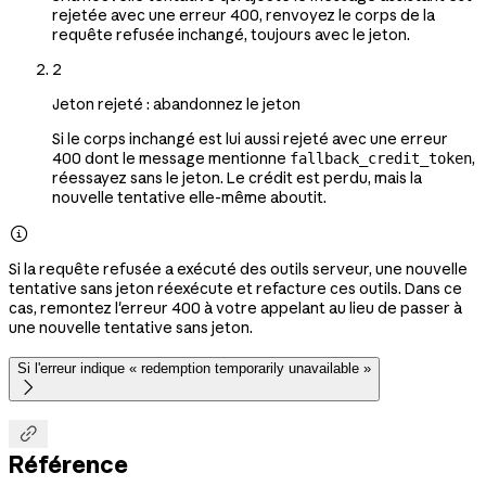
rejetée avec une erreur 400, renvoyez le corps de la
requête refusée inchangé, toujours avec le jeton.
2
Jeton rejeté : abandonnez le jeton
Si le corps inchangé est lui aussi rejeté avec une erreur
400 dont le message mentionne
,
fallback_credit_token
réessayez sans le jeton. Le crédit est perdu, mais la
nouvelle tentative elle-même aboutit.

Si la requête refusée a exécuté des outils serveur, une nouvelle
tentative sans jeton réexécute et refacture ces outils. Dans ce
cas, remontez l'erreur 400 à votre appelant au lieu de passer à
une nouvelle tentative sans jeton.
Si l'erreur indique « redemption temporarily unavailable »


Référence