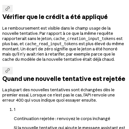

Vérifier que le crédit a été appliqué
Le remboursement est visible dans le champ
de la
usage
nouvelle tentative. Par rapport à ce que la même requête
rapporterait sans le jeton,
est
cache_creation_input_tokens
plus bas, et
est plus élevé du même
cache_read_input_tokens
montant. Un écart de zéro signifie que le jeton a été honoré
mais qu'il n'y avait rien à retarifer, par exemple parce que le
cache du modèle de la nouvelle tentative était déjà chaud.

Quand une nouvelle tentative est rejetée
La plupart des nouvelles tentatives sont échangées dès le
premier essai. Lorsque ce n'est pas le cas, l'API renvoie une
erreur 400 qui vous indique quoi essayer ensuite.
1
Continuation rejetée : renvoyez le corps inchangé
Si la nouvelle tentative qui ajoute le message assistant est