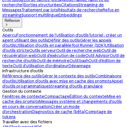
recherche)
Sorties structurées
Citations
Streaming de
Messages
Traitement par lots
Résultats de recherche
Refus en
streaming
Support multilingue
Embeddings
Réflexion

Outils
Aperçu
Fonctionnement de l'utilisation d'outils
Tutoriel : créer un
agent utilisant des outils
Définir des outils
Gérer les appels
d'outils
Utilisation d'outils en parallèle
Tool Runner (SDK)
Utilisation
d'outils stricte
Outils serveur
Outil de recherche web
Outil de
récupération web
Outil d'exécution de code
Outil Advisor
Outil de
recherche d'outils
Outil de mémoire
Outil bash
Outil d'édition de
texte
Outil d'utilisation d'ordinateur
Dépannage
Infrastructure d'outils
Référence des outils
Gérer le contexte des outils
Combinaisons
d'outils
Utilisation d'outils avec mise en cache des prompts
Appel
d'outils programmatique
Streaming d'outils granulaire
Gestion du contexte
Fenêtres de contexte
Compactage
Édition du contexte
Mise en
cache des prompts
Messages système et changements d'outils
en cours de conversation
Créer un mode
d'orchestration
Diagnostics de cache (bêta)
Comptage de
tokens
Travailler avec des fichiers