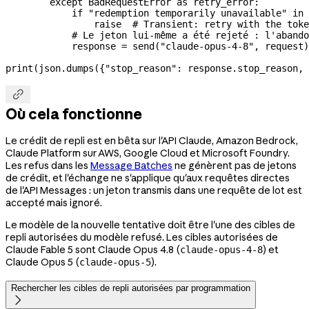
        except
 BadRequestError 
as
 retry_error:
            if
 "redemption temporarily unavailable"
 in
 
                raise
  # Transient: retry with the toke
            # Le jeton lui-même a été rejeté : l'abando
            response 
=
 send(
"claude-opus-4-8"
, request)
print
(json.dumps({
"stop_reason"
: response.stop_reason, 

Où cela fonctionne
Le crédit de repli est en bêta sur l'API Claude, Amazon Bedrock,
Claude Platform sur AWS, Google Cloud et Microsoft Foundry.
Les refus dans les
Message Batches
ne génèrent pas de jetons
de crédit, et l'échange ne s'applique qu'aux requêtes directes
de l'API Messages : un jeton transmis dans une requête de lot est
accepté mais ignoré.
Le modèle de la nouvelle tentative doit être l'une des cibles de
repli autorisées du modèle refusé. Les cibles autorisées de
Claude Fable 5 sont Claude Opus 4.8 (
) et
claude-opus-4-8
Claude Opus 5 (
).
claude-opus-5
Rechercher les cibles de repli autorisées par programmation
