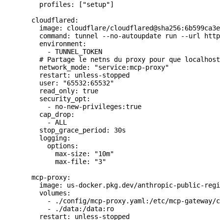
    profiles: ["setup"]
  cloudflared:
    image: cloudflare/cloudflared@sha256:6b599ca3e
    command: tunnel --no-autoupdate run --url http
    environment:
      - TUNNEL_TOKEN
    # Partage le netns du proxy pour que localhost
    network_mode: "service:mcp-proxy"
    restart: unless-stopped
    user: "65532:65532"
    read_only: true
    security_opt:
      - no-new-privileges:true
    cap_drop:
      - ALL
    stop_grace_period: 30s
    logging:
      options:
        max-size: "10m"
        max-file: "3"
  mcp-proxy:
    image: us-docker.pkg.dev/anthropic-public-regi
    volumes:
      - ./config/mcp-proxy.yaml:/etc/mcp-gateway/c
      - ./data:/data:ro
    restart: unless-stopped