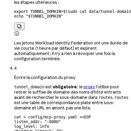
les étapes ultérieures :
export
 TUNNEL_DOMAIN
=
$(
sudo
 cat
 data/tunnel-domain
echo
 "
$TUNNEL_DOMAIN
"


Les jetons Workload Identity Federation ont une durée de
vie courte (1 heure par défaut) et expirent
automatiquement ; il n'y a rien à révoquer une fois la
configuration terminée.
4
Écrire la configuration du proxy
est
obligatoire
: le
proxy
l'utilise pour
tunnel_domain
retirer le suffixe de domaine des noms d'hôte entrants
avant de rechercher le sous-domaine dans
.
routes
routes
est une table de correspondance plate entre sous-
domaine et URL en amont, pas une liste.
cat
 >
 config/mcp-proxy.yaml
 <<
EOF
listen_addr: ":8080"
log_level: info