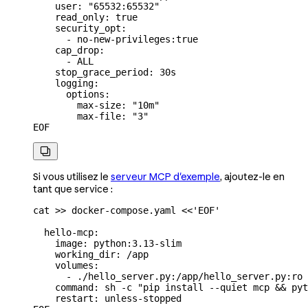
    user: "65532:65532"
    read_only: true
    security_opt:
      - no-new-privileges:true
    cap_drop:
      - ALL
    stop_grace_period: 30s
    logging:
      options:
        max-size: "10m"
        max-file: "3"
EOF

Si vous utilisez le
serveur MCP d'exemple
, ajoutez-le en
tant que service :
cat
 >>
 docker-compose.yaml
 <<
'EOF'
  hello-mcp:
    image: python:3.13-slim
    working_dir: /app
    volumes:
      - ./hello_server.py:/app/hello_server.py:ro
    command: sh -c "pip install --quiet mcp && pyt
    restart: unless-stopped