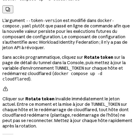

L'argument
est modifié dans
--token-version
docker-
plutôt que passé en ligne de commande afin que
compose.yaml
la nouvelle valeur persiste pour les exécutions futures du
composant de configuration. Le composant de configuration
s'authentifie avec Workload Identity Federation ; il n'y a pas de
jeton API à révoquer.
Sans accès programmatique, cliquez sur
Rotate token
sur la
page de détail du tunnel dans la Console, puis mettez à jour la
variable d'environnement
sur chaque hôte et
TUNNEL_TOKEN
redémarrez cloudflared (
docker compose up -d
).
cloudflared

Cliquer sur
Rotate token
invalide immédiatement le jeton
actuel. Entre ce moment et la mise à jour de
sur
TUNNEL_TOKEN
chaque hôte et le redémarrage de cloudflared, tout hôte dont
cloudflared redémarre (plantage, redémarrage de l'hôte) ne
peut pas se reconnecter. Mettez à jour chaque hôte rapidement
après la rotation.