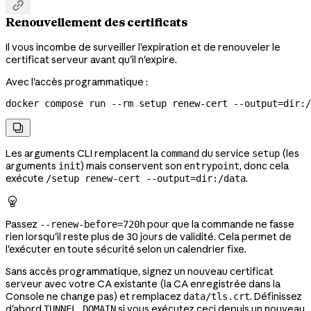

Renouvellement des certificats
Il vous incombe de surveiller l'expiration et de renouveler le
certificat serveur avant qu'il n'expire.
Avec l'accès programmatique :
docker
 compose
 run
 --rm
 setup
 renew-cert
 --output=dir:/

Les arguments CLI remplacent la
du service
(les
command
setup
arguments
) mais conservent son
, donc cela
init
entrypoint
exécute
.
/setup renew-cert --output=dir:/data

Passez
pour que la commande ne fasse
--renew-before=720h
rien lorsqu'il reste plus de 30 jours de validité. Cela permet de
l'exécuter en toute sécurité selon un calendrier fixe.
Sans accès programmatique, signez un nouveau certificat
serveur avec votre CA existante (la CA enregistrée dans la
Console ne change pas) et remplacez
. Définissez
data/tls.crt
d'abord
si vous exécutez ceci depuis un nouveau
TUNNEL_DOMAIN