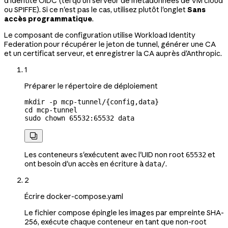
d'identité OIDC (tel qu'un serveur de métadonnées de VM cloud
ou SPIFFE). Si ce n'est pas le cas, utilisez plutôt l'onglet
Sans
accès programmatique
.
Le composant de configuration utilise Workload Identity
Federation pour récupérer le jeton de tunnel, générer une CA
et un certificat serveur, et enregistrer la CA auprès d'Anthropic.
1
Préparer le répertoire de déploiement
mkdir
 -p
 mcp-tunnel/{config,data}
cd
 mcp-tunnel
sudo
 chown
 65532:65532
 data

Les conteneurs s'exécutent avec l'UID non root
et
65532
ont besoin d'un accès en écriture à
.
data/
2
Écrire docker-compose.yaml
Le fichier compose épingle les images par empreinte SHA-
256, exécute chaque conteneur en tant que non-root