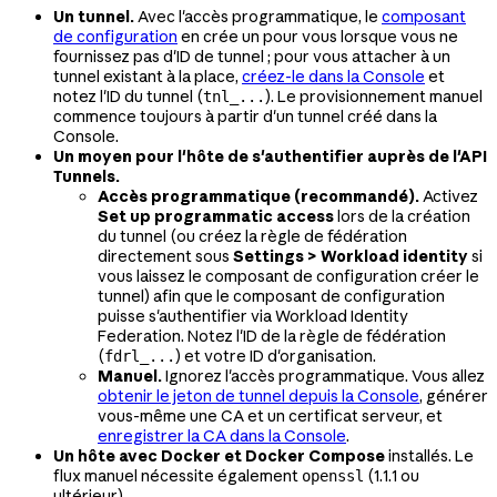
Un tunnel.
Avec l'accès programmatique, le
composant
de configuration
en crée un pour vous lorsque vous ne
fournissez pas d'ID de tunnel ; pour vous attacher à un
tunnel existant à la place,
créez-le dans la Console
et
notez l'ID du tunnel (
). Le provisionnement manuel
tnl_...
commence toujours à partir d'un tunnel créé dans la
Console.
Un moyen pour l'hôte de s'authentifier auprès de l'API
Tunnels.
Accès programmatique (recommandé).
Activez
Set up programmatic access
lors de la création
du tunnel (ou créez la règle de fédération
directement sous
Settings > Workload identity
si
vous laissez le composant de configuration créer le
tunnel) afin que le composant de configuration
puisse s'authentifier via Workload Identity
Federation. Notez l'ID de la règle de fédération
(
) et votre ID d'organisation.
fdrl_...
Manuel.
Ignorez l'accès programmatique. Vous allez
obtenir le jeton de tunnel depuis la Console
, générer
vous-même une CA et un certificat serveur, et
enregistrer la CA dans la Console
.
Un hôte avec Docker et Docker Compose
installés. Le
flux manuel nécessite également
(1.1.1 ou
openssl
ultérieur).