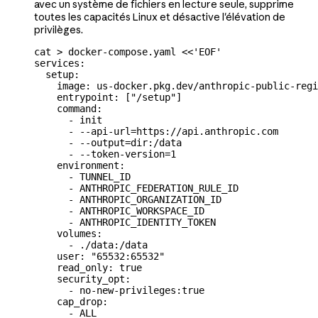
avec un système de fichiers en lecture seule, supprime
toutes les capacités Linux et désactive l'élévation de
privilèges.
cat
 >
 docker-compose.yaml
 <<
'EOF'
services:
  setup:
    image: us-docker.pkg.dev/anthropic-public-regi
    entrypoint: ["/setup"]
    command:
      - init
      - --api-url=https://api.anthropic.com
      - --output=dir:/data
      - --token-version=1
    environment:
      - TUNNEL_ID
      - ANTHROPIC_FEDERATION_RULE_ID
      - ANTHROPIC_ORGANIZATION_ID
      - ANTHROPIC_WORKSPACE_ID
      - ANTHROPIC_IDENTITY_TOKEN
    volumes:
      - ./data:/data
    user: "65532:65532"
    read_only: true
    security_opt:
      - no-new-privileges:true
    cap_drop:
      - ALL