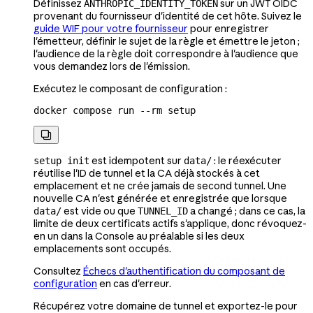
Définissez
sur un JWT OIDC
ANTHROPIC_IDENTITY_TOKEN
provenant du fournisseur d'identité de cet hôte. Suivez le
guide WIF pour votre fournisseur
pour enregistrer
l'émetteur, définir le sujet de la règle et émettre le jeton ;
l'audience de la règle doit correspondre à l'audience que
vous demandez lors de l'émission.
Exécutez le composant de configuration :
docker
 compose
 run
 --rm
 setup

est idempotent sur
: le réexécuter
setup init
data/
réutilise l'ID de tunnel et la CA déjà stockés à cet
emplacement et ne crée jamais de second tunnel. Une
nouvelle CA n'est générée et enregistrée que lorsque
est vide ou que
a changé ; dans ce cas, la
data/
TUNNEL_ID
limite de deux certificats actifs s'applique, donc révoquez-
en un dans la Console au préalable si les deux
emplacements sont occupés.
Consultez
Échecs d'authentification du composant de
configuration
en cas d'erreur.
Récupérez votre domaine de tunnel et exportez-le pour