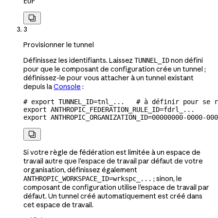
EOF

3
Provisionner le tunnel
Définissez les identifiants. Laissez
non défini
TUNNEL_ID
pour que le composant de configuration crée un tunnel ;
définissez-le pour vous attacher à un tunnel existant
depuis la
Console
:
# export TUNNEL_ID=tnl_...   # à définir pour se r
export
 ANTHROPIC_FEDERATION_RULE_ID
=
fdrl_
...
export
 ANTHROPIC_ORGANIZATION_ID
=
00000000-0000-000

Si votre règle de fédération est limitée à un espace de
travail autre que l'espace de travail par défaut de votre
organisation, définissez également
; sinon, le
ANTHROPIC_WORKSPACE_ID=wrkspc_...
composant de configuration utilise l'espace de travail par
défaut. Un tunnel créé automatiquement est créé dans
cet espace de travail.