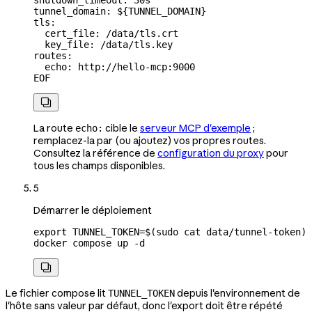
shutdown_timeout: 30s
tunnel_domain: ${
TUNNEL_DOMAIN
}
tls:
  cert_file: /data/tls.crt
  key_file: /data/tls.key
routes:
  echo: http://hello-mcp:9000
EOF

La route
cible le
serveur MCP d'exemple
;
echo:
remplacez-la par (ou ajoutez) vos propres routes.
Consultez la référence de
configuration du proxy
pour
tous les champs disponibles.
5
Démarrer le déploiement
export
 TUNNEL_TOKEN
=
$(
sudo
 cat
 data/tunnel-token
)
docker
 compose
 up
 -d

Le fichier compose lit
depuis l'environnement de
TUNNEL_TOKEN
l'hôte sans valeur par défaut, donc l'export doit être répété