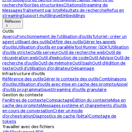
recherche)
Sorties structurées
Citations
Streaming de
Messages
Traitement par lots
Résultats de recherche
Refus en
streaming
Support multilingue
Embeddings
Réflexion

Outils
Aperçu
Fonctionnement de l'utilisation d'outils
Tutoriel : créer un
agent utilisant des outils
Définir des outils
Gérer les appels
d'outils
Utilisation d'outils en parallèle
Tool Runner (SDK)
Utilisation
d'outils stricte
Outils serveur
Outil de recherche web
Outil de
récupération web
Outil d'exécution de code
Outil Advisor
Outil de
recherche d'outils
Outil de mémoire
Outil bash
Outil d'édition de
texte
Outil d'utilisation d'ordinateur
Dépannage
Infrastructure d'outils
Référence des outils
Gérer le contexte des outils
Combinaisons
d'outils
Utilisation d'outils avec mise en cache des prompts
Appel
d'outils programmatique
Streaming d'outils granulaire
Gestion du contexte
Fenêtres de contexte
Compactage
Édition du contexte
Mise en
cache des prompts
Messages système et changements d'outils
en cours de conversation
Créer un mode
d'orchestration
Diagnostics de cache (bêta)
Comptage de
tokens
Travailler avec des fichiers