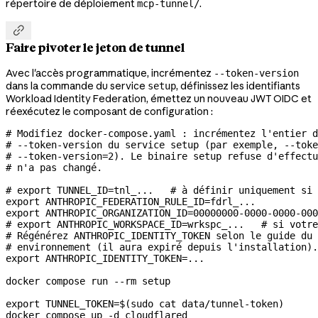
répertoire de déploiement
.
mcp-tunnel/

Faire pivoter le jeton de tunnel
Avec l'accès programmatique, incrémentez
--token-version
dans la commande du service
, définissez les identifiants
setup
Workload Identity Federation, émettez un nouveau JWT OIDC et
réexécutez le composant de configuration :
# Modifiez docker-compose.yaml : incrémentez l'entier d
# --token-version du service setup (par exemple, --toke
# --token-version=2). Le binaire setup refuse d'effectu
# n'a pas changé.
# export TUNNEL_ID=tnl_...   # à définir uniquement si 
export
 ANTHROPIC_FEDERATION_RULE_ID
=
fdrl_
...
export
 ANTHROPIC_ORGANIZATION_ID
=
00000000-0000-0000-000
# export ANTHROPIC_WORKSPACE_ID=wrkspc_...   # si votre
# Régénérez ANTHROPIC_IDENTITY_TOKEN selon le guide du 
# environnement (il aura expiré depuis l'installation).
export
 ANTHROPIC_IDENTITY_TOKEN
=
...
docker
 compose
 run
 --rm
 setup
export
 TUNNEL_TOKEN
=
$(
sudo
 cat
 data/tunnel-token
)
docker
 compose
 up
 -d
 cloudflared