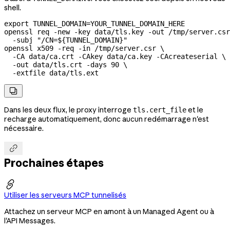
shell.
export
 TUNNEL_DOMAIN
=
YOUR_TUNNEL_DOMAIN_HERE
openssl
 req
 -new
 -key
 data/tls.key
 -out
 /tmp/server.csr
  -subj
 "/CN=${
TUNNEL_DOMAIN
}"
openssl
 x509
 -req
 -in
 /tmp/server.csr
 \
  -CA
 data/ca.crt
 -CAkey
 data/ca.key
 -CAcreateserial
 \
  -out
 data/tls.crt
 -days
 90
 \
  -extfile
 data/tls.ext

Dans les deux flux, le proxy interroge
et le
tls.cert_file
recharge automatiquement, donc aucun redémarrage n'est
nécessaire.

Prochaines étapes

Utiliser les serveurs MCP tunnelisés
Attachez un serveur MCP en amont à un Managed Agent ou à
l'API Messages.