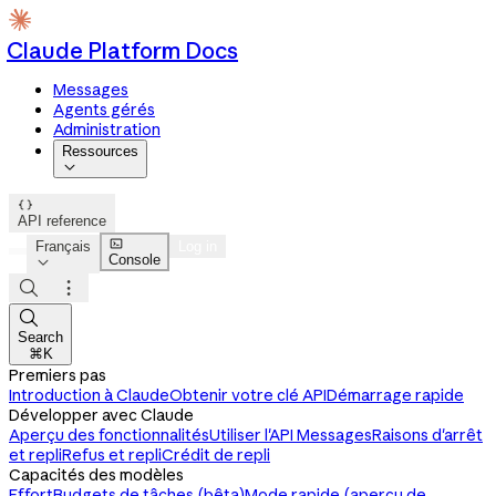
Claude Platform Docs
Messages
Agents gérés
Administration
Ressources


API reference

Français
Log in
Console




Search
⌘K
Premiers pas
Introduction à Claude
Obtenir votre clé API
Démarrage rapide
Développer avec Claude
Aperçu des fonctionnalités
Utiliser l'API Messages
Raisons d'arrêt
et repli
Refus et repli
Crédit de repli
Capacités des modèles
Effort
Budgets de tâches (bêta)
Mode rapide (aperçu de