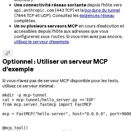
Une connectivité réseau sortante
depuis l'hôte vers
(443 TCP) et la
bordure du tunnel
api.anthropic.com
(7844 TCP et UDP). Consultez les
exigences réseau
complètes.
Un ou plusieurs serveurs MCP
en cours d'exécution et
accessibles depuis l'hôte aux adresses que vous
configurerez sous
. Si vous n'en avez pas encore,
routes
utilisez le serveur d'exemple
.

Optionnel : Utiliser un serveur MCP
d'exemple
Si vous n'avez pas de serveur MCP disponible pour les tests,
utilisez ce serveur minimal :
mkdir
 -p
 mcp-tunnel
cat
 >
 mcp-tunnel/hello_server.py
 <<
'EOF'
from mcp.server.fastmcp import FastMCP
mcp = FastMCP("hello-server", host="0.0.0.0", port=9000
@mcp.tool()