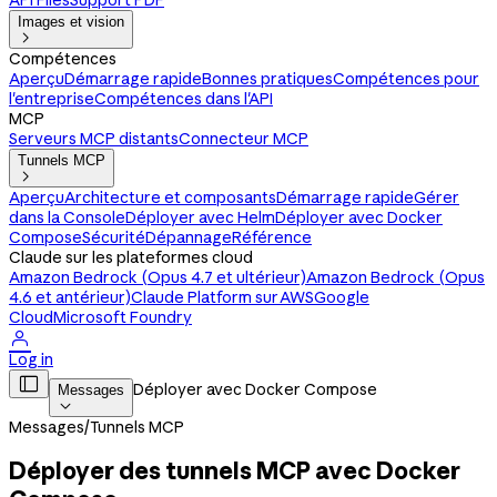
API Files
Support PDF
Images et vision

Compétences
Aperçu
Démarrage rapide
Bonnes pratiques
Compétences pour
l'entreprise
Compétences dans l'API
MCP
Serveurs MCP distants
Connecteur MCP
Tunnels MCP

Aperçu
Architecture et composants
Démarrage rapide
Gérer
dans la Console
Déployer avec Helm
Déployer avec Docker
Compose
Sécurité
Dépannage
Référence
Claude sur les plateformes cloud
Amazon Bedrock (Opus 4.7 et ultérieur)
Amazon Bedrock (Opus
4.6 et antérieur)
Claude Platform sur AWS
Google
Cloud
Microsoft Foundry

Log in

Déployer avec Docker Compose
Messages

Messages
/
Tunnels MCP
Déployer des tunnels MCP avec Docker