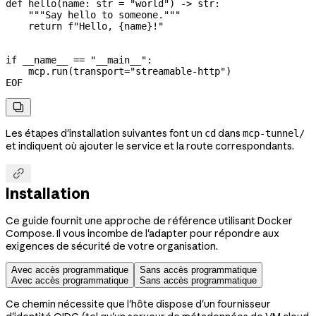
def hello(name: str = "world") -> str:
    """Say hello to someone."""
    return f"Hello, {name}!"
if __name__ == "__main__":
    mcp.run(transport="streamable-http")
EOF

Les étapes d'installation suivantes font un
dans
cd
mcp-tunnel/
et indiquent où ajouter le service et la route correspondants.

Installation
Ce guide fournit une approche de référence utilisant Docker
Compose. Il vous incombe de l'adapter pour répondre aux
exigences de sécurité de votre organisation.
Avec accès programmatique
Sans accès programmatique
Avec accès programmatique
Sans accès programmatique
Ce chemin nécessite que l'hôte dispose d'un fournisseur