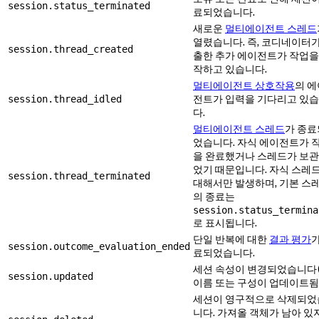
session.status_terminated
료되었습니다.
새로운
멀티에이전트 스레드
열렸습니다. 즉, 코디네이터가
session.thread_created
출한 추가 에이전트가 작업을
작하고 있습니다.
멀티에이전트 상호작용
의 에
전트가 입력을 기다리고 있
session.thread_idled
다.
멀티에이전트 스레드
가 종료
었습니다. 자식 에이전트가 
을 완료했거나 스레드가 보
었기 때문입니다. 자식 스레
session.thread_terminated
대해서만 발생하며, 기본 스
의 종료는
session.status_termina
로 표시됩니다.
단일 반복에 대한
결과 평가
가
session.outcome_evaluation_ended
료되었습니다.
세션 속성이 변경되었습니다(
session.updated
이름 또는 구성이 업데이트됨)
세션이 영구적으로 삭제되었
니다. 가져올 객체가 남아 있