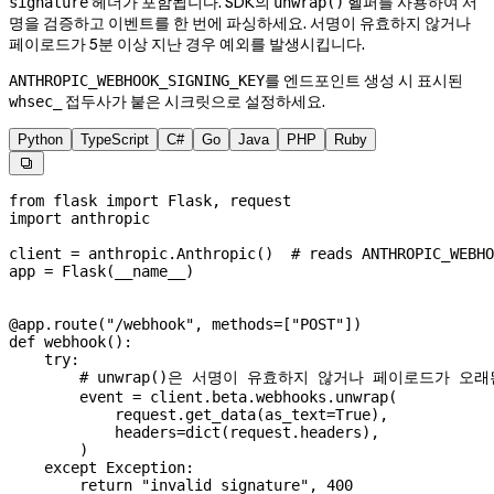
헤더가 포함됩니다. SDK의
헬퍼를 사용하여 서
signature
unwrap()
명을 검증하고 이벤트를 한 번에 파싱하세요. 서명이 유효하지 않거나
페이로드가 5분 이상 지난 경우 예외를 발생시킵니다.
를 엔드포인트 생성 시 표시된
ANTHROPIC_WEBHOOK_SIGNING_KEY
접두사가 붙은 시크릿으로 설정하세요.
whsec_
Python
TypeScript
C#
Go
Java
PHP
Ruby

from
 flask 
import
 Flask, request
import
 anthropic
client 
=
 anthropic.Anthropic()  
# reads ANTHROPIC_WEBHO
app 
=
 Flask(
__name__
)
@app.route
(
"/webhook"
, 
methods
=
[
"POST"
])
def
 webhook
():
    try
:
        # unwrap()은 서명이 유효하지 않거나 페이로드가 
        event 
=
 client.beta.webhooks.unwrap(
            request.get_data(
as_text
=
True
),
            headers
=
dict
(request.headers),
        )
    except
 Exception
:
        return
 "invalid signature"
, 
400