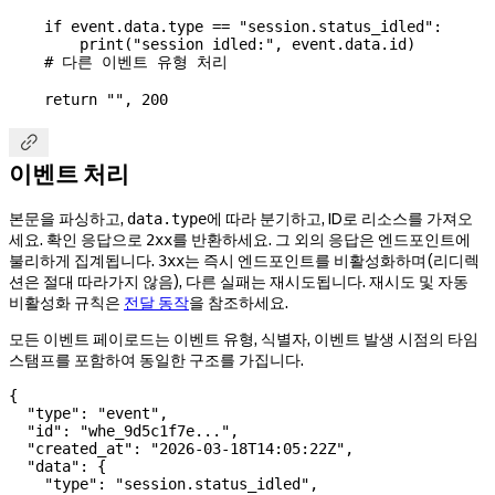
    if
 event.data.type 
==
 "session.status_idled"
:
        print
(
"session idled:"
, event.data.id)
    # 다른 이벤트 유형 처리
    return
 ""
, 
200

이벤트 처리
본문을 파싱하고,
에 따라 분기하고, ID로 리소스를 가져오
data.type
세요. 확인 응답으로
를 반환하세요. 그 외의 응답은 엔드포인트에
2xx
불리하게 집계됩니다.
는 즉시 엔드포인트를 비활성화하며(리디렉
3xx
션은 절대 따라가지 않음), 다른 실패는 재시도됩니다. 재시도 및 자동
비활성화 규칙은
전달 동작
을 참조하세요.
모든 이벤트 페이로드는 이벤트 유형, 식별자, 이벤트 발생 시점의 타임
스탬프를 포함하여 동일한 구조를 가집니다.
{
  "type"
: 
"event"
,
  "id"
: 
"whe_9d5c1f7e..."
,
  "created_at"
: 
"2026-03-18T14:05:22Z"
,
  "data"
: {
    "type"
: 
"session.status_idled"
,