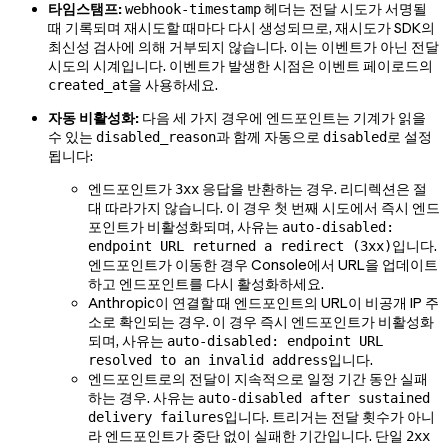
타임스탬프:
헤더는 전달 시도가 서명될
webhook-timestamp
때 기록되며 재시도할 때마다 다시 생성되므로, 재시도가 SDK의
최신성 검사에 의해 거부되지 않습니다. 이는 이벤트가 아닌 전달
시도의 시계입니다. 이벤트가 발생한 시점은 이벤트 페이로드의
을 사용하세요.
created_at
자동 비활성화:
다음 세 가지 경우에 엔드포인트는 기계가 읽을
수 있는
과 함께 자동으로
로 설정
disabled_reason
disabled
됩니다:
엔드포인트가
응답을 반환하는 경우. 리디렉션은 절
3xx
대 따라가지 않습니다. 이 경우 첫 번째 시도에서 즉시 엔드
포인트가 비활성화되며, 사유는
auto-disabled:
입니다.
endpoint URL returned a redirect (3xx)
엔드포인트가 이동한 경우 Console에서 URL을 업데이트
하고 엔드포인트를 다시 활성화하세요.
Anthropic이 연결할 때 엔드포인트의 URL이 비공개 IP 주
소로 확인되는 경우. 이 경우 즉시 엔드포인트가 비활성화
되며, 사유는
auto-disabled: endpoint URL
입니다.
resolved to an invalid address
엔드포인트로의 전달이 지속적으로 일정 기간 동안 실패
하는 경우. 사유는
auto-disabled after sustained
입니다. 트리거는 전달 횟수가 아니
delivery failures
라 엔드포인트가 중단 없이 실패한 기간입니다. 단일
2xx