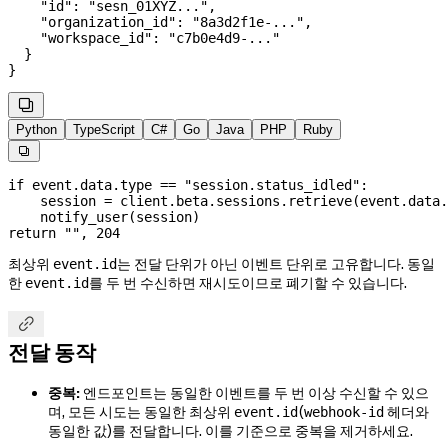
    "id"
: 
"sesn_01XYZ..."
,
    "organization_id"
: 
"8a3d2f1e-..."
,
    "workspace_id"
: 
"c7b0e4d9-..."
  }
}

Python
TypeScript
C#
Go
Java
PHP
Ruby

if
 event.data.type 
==
 "session.status_idled"
:
    session 
=
 client.beta.sessions.retrieve(event.data.
    notify_user(session)
return
 ""
, 
204
최상위
는 전달 단위가 아닌 이벤트 단위로 고유합니다. 동일
event.id
한
를 두 번 수신하면 재시도이므로 폐기할 수 있습니다.
event.id

전달 동작
중복:
엔드포인트는 동일한 이벤트를 두 번 이상 수신할 수 있으
며, 모든 시도는 동일한 최상위
(
헤더와
event.id
webhook-id
동일한 값)를 전달합니다. 이를 기준으로 중복을 제거하세요.