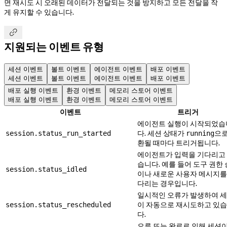
면 재시도 시 오래된 데이터가 전달되는 것을 방지하고 모든 전달을 작
게 유지할 수 있습니다.

지원되는 이벤트 유형
세션 이벤트
볼트 이벤트
에이전트 이벤트
배포 이벤트
세션 이벤트
볼트 이벤트
에이전트 이벤트
배포 이벤트
배포 실행 이벤트
환경 이벤트
메모리 스토어 이벤트
배포 실행 이벤트
환경 이벤트
메모리 스토어 이벤트
이벤트
트리거
에이전트 실행이 시작되었습
다. 세션 상태가
으로
session.status_run_started
running
환될 때마다 트리거됩니다.
에이전트가 입력을 기다리고
습니다. 예를 들어 도구 권한
session.status_idled
이나 새로운 사용자 메시지를
다리는 경우입니다.
일시적인 오류가 발생하여 
이 자동으로 재시도하고 있
session.status_rescheduled
다.
오류 또는 완료로 인해 세션이