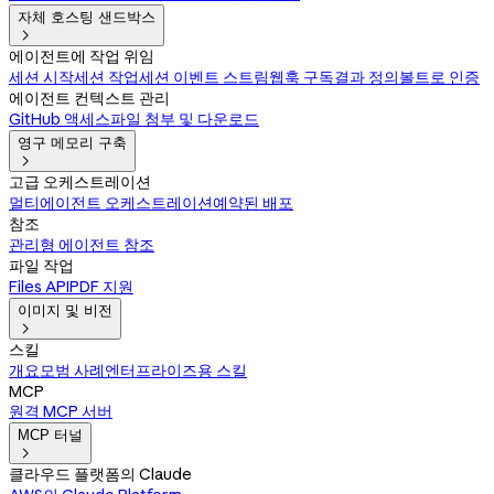
자체 호스팅 샌드박스

에이전트에 작업 위임
세션 시작
세션 작업
세션 이벤트 스트림
웹훅 구독
결과 정의
볼트로 인증
에이전트 컨텍스트 관리
GitHub 액세스
파일 첨부 및 다운로드
영구 메모리 구축

고급 오케스트레이션
멀티에이전트 오케스트레이션
예약된 배포
참조
관리형 에이전트 참조
파일 작업
Files API
PDF 지원
이미지 및 비전

스킬
개요
모범 사례
엔터프라이즈용 스킬
MCP
원격 MCP 서버
MCP 터널

클라우드 플랫폼의 Claude