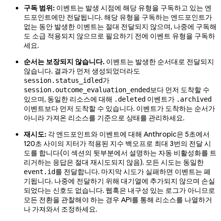
구독 범위:
이벤트는 발생 시점에 해당 유형을 구독하고 있는 엔
드포인트에만 전달됩니다. 해당 유형을 구독하는 엔드포인트가
없는 동안 발생한 이벤트는 절대 전달되지 않으며, 나중에 구독해
도 소급 적용되지 않으므로 필요하기 전에 이벤트 유형을 구독하
세요.
순서는 보장되지 않습니다.
이벤트는 발생한 순서대로 전달되지
않습니다. 결과가 먼저 생성되었더라도
가
session.status_idled
보다 먼저 도착할 수
session.outcome_evaluation_ended
있으며, 동일한 리소스에 대해
이벤트가
.deleted
.archived
이벤트보다 먼저 도착할 수 있습니다. 이벤트가 도착하는 순서가
아니라 가져온 리소스를 기준으로 상태를 관리하세요.
재시도:
각 엔드포인트와 이벤트에 대해 Anthropic은 5초에서
120초 사이의 지터가 적용된 지수 백오프로 최대 3번의 전달 시
도를 합니다(이 섹션의 뒷부분에서 설명하는 자동 비활성화를 트
리거하는 응답은 절대 재시도되지 않음). 모든 시도는 동일한
를 전달합니다. 마지막 시도가 실패하면 이벤트는 폐
event.id
기됩니다. 나중에 전달하기 위해 대기열에 추가되지 않으며 손실
되었다는 신호도 없습니다. 웹훅은 내구성 있는 로그가 아니므로
모든 전환을 관찰해야 하는 경우 API를 통해 리소스를 나열하거
나 가져와서 조정하세요.