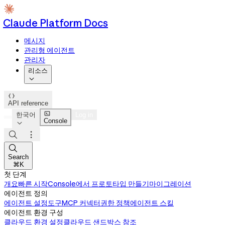
Claude Platform Docs
메시지
관리형 에이전트
관리자
리소스


API reference

한국어
Log in
Console




Search
⌘K
첫 단계
개요
빠른 시작
Console에서 프로토타입 만들기
마이그레이션
에이전트 정의
에이전트 설정
도구
MCP 커넥터
권한 정책
에이전트 스킬
에이전트 환경 구성
클라우드 환경 설정
클라우드 샌드박스 참조