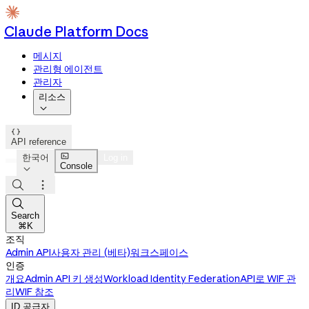
Claude Platform Docs
메시지
관리형 에이전트
관리자
리소스


API reference

한국어
Log in
Console




Search
⌘K
조직
Admin API
사용자 관리 (베타)
워크스페이스
인증
개요
Admin API 키 생성
Workload Identity Federation
API로 WIF 관
리
WIF 참조
ID 공급자