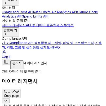

모니터링
Usage and Cost API
Rate Limits API
Analytics API
Claude Code
Analytics API
Spend Limits API
데이터 및 규정 준수
데이터 레지던시
API 및 데이터 보존
액세스 투명성
암호화 키

Compliance API
개요
Compliance API 설정
활동 피드
채팅, 파일 및 프로젝트
조직, 사용
자, 역할, 그룹 및 설정
통합 설계
오류
FAQ

Log in

데이터 레지던시
관리자

관리자
/
데이터 및 규정 준수
데이터 레지던시
Copy page

지리적 제어를 통해 모델 추론이 실행되는 위치와 데이터가 저장되는