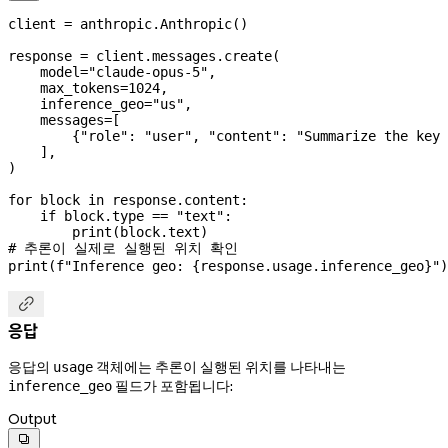
client 
=
 anthropic.Anthropic()
response 
=
 client.messages.create(
    model
=
"claude-opus-5"
,
    max_tokens
=
1024
,
    inference_geo
=
"us"
,
    messages
=
[
        {
"role"
: 
"user"
, 
"content"
: 
"Summarize the key 
    ],
)
for
 block 
in
 response.content:
    if
 block.type 
==
 "text"
:
        print
(block.text)
# 추론이 실제로 실행된 위치 확인
print
(
f
"Inference geo: 
{
response.usage.inference_geo
}
"
)

응답
응답의
객체에는 추론이 실행된 위치를 나타내는
usage
필드가 포함됩니다:
inference_geo
Output
