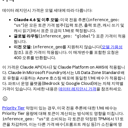
데이터 레지던시 가격은 모델 세대에 따라 다릅니다:
Claude 4.6 및 이후 모델:
미국 전용 추론(
inference_geo:
)은 모든 토큰 가격 범주(입력 토큰, 출력 토큰, 캐시 쓰기 및
"us"
캐시 읽기)에서 표준 요금의 1.1배로 책정됩니다.
글로벌 라우팅
(
): 표준 가격이 적용
inference_geo: "global"
됩니다.
이전 모델:
를 지원하지 않습니다(
모델 가용성
inference_geo
참조). 표준 가격이 적용됩니다. 이 매개변수를 포함한 요청은
400 오류를 반환합니다.
이 가격은 Claude API(자사) 및 Claude Platform on AWS에 적용됩니
다. Claude in Microsoft Foundry에서는 US Data Zone Standard 배
포 유형을 사용하는 Azure 호스팅 배포에 동일한 1.1배 배수가 적용됩니
다. 파트너 운영 플랫폼(Bedrock 및 Google Cloud)에는 자체 지역별
가격이 있습니다. 자세한 내용은
데이터 레지던시 가격
을 참조하세요.

Priority Tier
약정이 있는 경우, 미국 전용 추론에 대한 1.1배 배수는
Priority Tier 용량에 대해 토큰이 계산되는 방식에도 영향을 미칩니다.
로 소비되는 각 토큰은 약정된 TPM에서 1.1 토
inference_geo: "us"
큰을 차감하며, 이는 다른 가격 배수(프롬프트 캐싱 등)가 소진율에 영