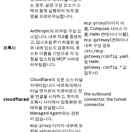
는 경우, 설정 구성 요소가 스
택과 함께 실행되어 자격 증
명을 프로비저닝합니다.
(이미지 이
mcp-proxy
름, Compose 서비스 이
Anthropic의 라우팅 구성 요
름, Helm 컨테이너 이름),
소입니다. 내부 TLS를 종료하
(컨테이너
mcp-gateway
고, 업스트림 IP가 허용된 범
내부 구성 경로
프록시
위 내에 있는지 검증하며, 호
/etc/mcp-
스트 이름을 기반으로 각 요
gateway/config.yaml
청을 업스트림 MCP 서버로
및 Helm
라우팅합니다.
값
gateway.config.*
접두사)
Cloudflare의 오픈 소스 터널
커넥터입니다. 네트워크에서
터널 엣지로의 아웃바운드 전
the outbound
용 연결을 시작하고, 엣지와
cloudflared
connector, the tunnel
프록시 사이에서 암호화된 트
connector
래픽을 전달합니다.
Managed Agent와는 관련
이 없습니다.
이미지 내부에 포
mcp-proxy
함된
바이너리입니다.
setup