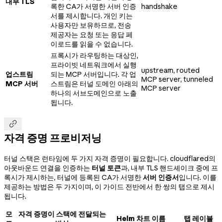
내부 TLS
록한 CA가 서명한 서버 인증
handshake
서를 제시합니다. 개인 키는
사용자만 보유하므로, 전송
제공자는 요청 또는 응답 페
이로드를 읽을 수 없습니다.
프록시가 라우팅하는 대상인,
프라이빗 네트워크에서 실행
upstream, routed
업스트림
되는 MCP 서버입니다. 각 업
MCP server, tunneled
MCP 서버
스트림은 터널 도메인 아래의
MCP server
하나의 서브도메인으로 노출
됩니다.

자격 증명 프로비저닝
터널 스택은 런타임에 두 가지 자격 증명이 필요합니다. cloudflared의
아웃바운드 연결을 인증하는
터널 토큰
과, 내부 TLS 핸드셰이크 중에 프
록시가 제시하는, 터널에 등록된 CA가 서명한
서버 인증서
입니다. 이를
제공하는 방법은 두 가지이며, 이 가이드 전반에서 한 쌍의 탭으로 제시
됩니다.
모
자격 증명이 스택에 전달되는
Helm 차트 이름
탭 레이블