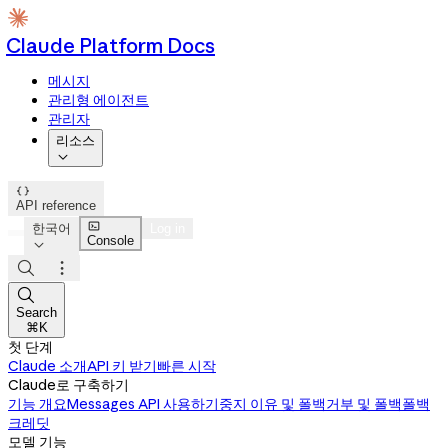
Claude Platform Docs
메시지
관리형 에이전트
관리자
리소스


API reference

한국어
Log in
Console




Search
⌘K
첫 단계
Claude 소개
API 키 받기
빠른 시작
Claude로 구축하기
기능 개요
Messages API 사용하기
중지 이유 및 폴백
거부 및 폴백
폴백
크레딧
모델 기능