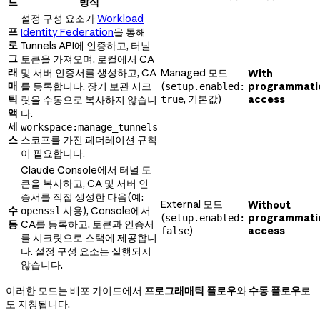
드
방식
설정 구성 요소가
Workload
프
Identity Federation
을 통해
로
Tunnels API에 인증하고, 터널
그
토큰을 가져오며, 로컬에서 CA
래
및 서버 인증서를 생성하고, CA
Managed 모드
With
매
를 등록합니다. 장기 보관 시크
(
programmati
setup.enabled:
틱
, 기본값)
access
릿을 수동으로 복사하지 않습니
true
액
다.
세
workspace:manage_tunnels
스
스코프를 가진 페더레이션 규칙
이 필요합니다.
Claude Console에서 터널 토
큰을 복사하고, CA 및 서버 인
증서를 직접 생성한 다음(예:
External 모드
Without
수
사용), Console에서
openssl
(
programmati
setup.enabled:
동
CA를 등록하고, 토큰과 인증서
)
access
false
를 시크릿으로 스택에 제공합니
다. 설정 구성 요소는 실행되지
않습니다.
이러한 모드는 배포 가이드에서
프로그래매틱 플로우
와
수동 플로우
로
도 지칭됩니다.