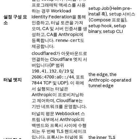
프로그래매틱 액세스를 사용
setup Job(Helm pre-
하는 경우 Workload
install 훅),
서비스
setup
설정 구성 요
Identity Federation을 통해
(Compose 프로필),
소
인증하고, 터널 토큰을 가져
setup hook, setup
오며, CA 및 서버 인증서를 생
binary, setup CLI
성하고, CA를 Anthropic에
등록합니다.
도
renew-cert
제공합니다.
cloudflared가 아웃바운드로
연결하는 Cloudflare 엣지 서
버입니다(IP 범위
및
198.41.192.0/19
the edge, the
, 포트
2606:4700:a0::/44
터널 엣지
Anthropic-operated
7844 TCP 및 UDP). 이 위에
tunnel edge
서 실행되는 터널은
Anthropic이 프로비저닝하
고 제어하며, Cloudflare는
기반 네트워크를 운영합니다.
터널의 평문 WebSocket 스
트림 내부에서 Anthropic의
백엔드와 프록시 사이에 수행
되는 두 번째 TLS 핸드셰이크
입니다. 프록시는 터널에 등
the inner TLS