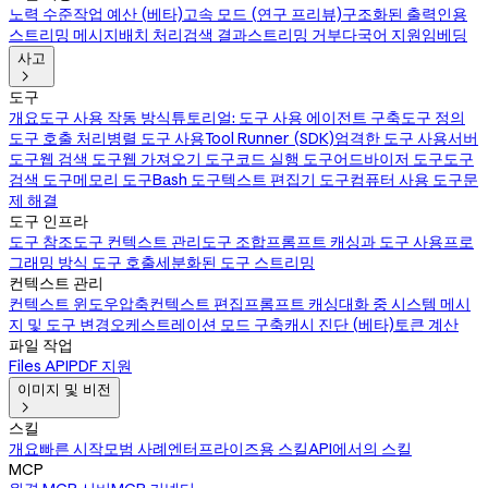
노력 수준
작업 예산 (베타)
고속 모드 (연구 프리뷰)
구조화된 출력
인용
스트리밍 메시지
배치 처리
검색 결과
스트리밍 거부
다국어 지원
임베딩
사고

도구
개요
도구 사용 작동 방식
튜토리얼: 도구 사용 에이전트 구축
도구 정의
도구 호출 처리
병렬 도구 사용
Tool Runner (SDK)
엄격한 도구 사용
서버
도구
웹 검색 도구
웹 가져오기 도구
코드 실행 도구
어드바이저 도구
도구
검색 도구
메모리 도구
Bash 도구
텍스트 편집기 도구
컴퓨터 사용 도구
문
제 해결
도구 인프라
도구 참조
도구 컨텍스트 관리
도구 조합
프롬프트 캐싱과 도구 사용
프로
그래밍 방식 도구 호출
세분화된 도구 스트리밍
컨텍스트 관리
컨텍스트 윈도우
압축
컨텍스트 편집
프롬프트 캐싱
대화 중 시스템 메시
지 및 도구 변경
오케스트레이션 모드 구축
캐시 진단 (베타)
토큰 계산
파일 작업
Files API
PDF 지원
이미지 및 비전

스킬
개요
빠른 시작
모범 사례
엔터프라이즈용 스킬
API에서의 스킬
MCP