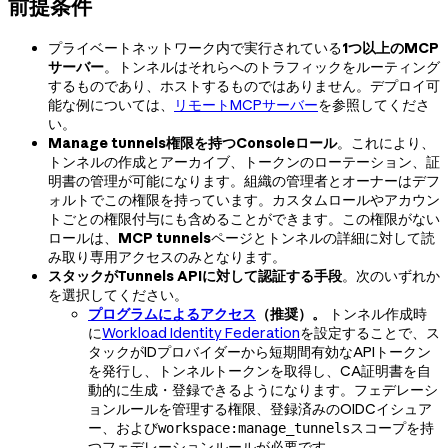
前提条件
プライベートネットワーク内で実行されている
1つ以上のMCP
サーバー
。トンネルはそれらへのトラフィックをルーティング
するものであり、ホストするものではありません。デプロイ可
能な例については、
リモートMCPサーバー
を参照してくださ
い。
Manage tunnels権限を持つConsoleロール
。これにより、
トンネルの作成とアーカイブ、トークンのローテーション、証
明書の管理が可能になります。組織の管理者とオーナーはデフ
ォルトでこの権限を持っています。カスタムロールやアカウン
トごとの権限付与にも含めることができます。この権限がない
ロールは、
MCP tunnels
ページとトンネルの詳細に対して読
み取り専用アクセスのみとなります。
スタックがTunnels APIに対して認証する手段
。次のいずれか
を選択してください。
プログラムによるアクセス
（推奨）。
トンネル作成時
に
Workload Identity Federation
を設定することで、ス
タックがIDプロバイダーから短期間有効なAPIトークン
を発行し、トンネルトークンを取得し、CA証明書を自
動的に生成・登録できるようになります。フェデレーシ
ョンルールを管理する権限、登録済みのOIDCイシュア
ー、および
スコープを持
workspace:manage_tunnels
つフェデレーションルールが必要です。