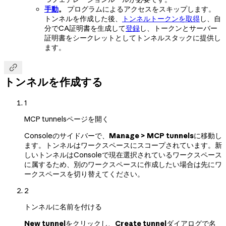
手動
。
プログラムによるアクセスをスキップします。
トンネルを作成した後、
トンネルトークンを取得
し、自
分でCA証明書を生成して
登録
し、トークンとサーバー
証明書をシークレットとしてトンネルスタックに提供し
ます。

トンネルを作成する
1
MCP tunnelsページを開く
Consoleのサイドバーで、
Manage > MCP tunnels
に移動し
ます。トンネルはワークスペースにスコープされています。新
しいトンネルはConsoleで現在選択されているワークスペース
に属するため、別のワークスペースに作成したい場合は先にワ
ークスペースを切り替えてください。
2
トンネルに名前を付ける
New tunnel
をクリックし、
Create tunnel
ダイアログで名