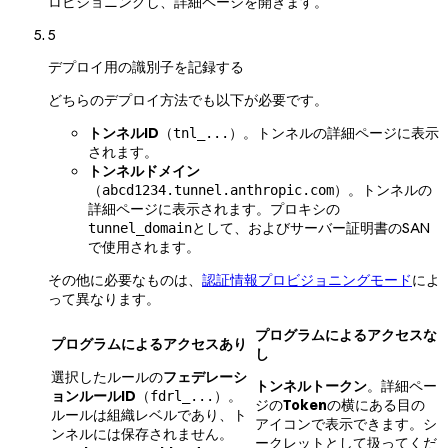
ロビジョニングし、詳細ページを開きます。
5
デプロイ用の識別子を記録する
どちらのデプロイ方法でも以下が必要です。
トンネルID
（
）。トンネルの詳細ページに表示
tnl_...
されます。
トンネルドメイン
（
）。トンネルの
abcd1234.tunnel.anthropic.com
詳細ページに表示されます。プロキシの
として、およびサーバー証明書のSAN
tunnel_domain
で使用されます。
その他に必要なものは、
認証情報プロビジョニングモード
によ
って異なります。
プログラムによるアクセスな
プログラムによるアクセスあり
し
選択したルールの
フェデレーシ
トンネルトークン
。詳細ペー
ョンルールID
（
）。
fdrl_...
ジの
Token
の横にある目の
ルールは組織レベルであり、ト
アイコンで表示できます。シ
ンネルには保存されません。
ークレットとして扱ってくだ