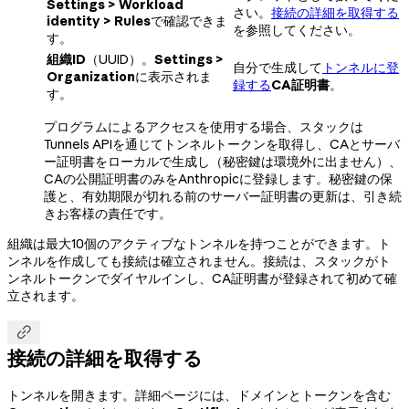
Settings > Workload
さい。
接続の詳細を取得する
identity > Rules
で確認できま
を参照してください。
す。
組織ID
（UUID）。
Settings >
自分で生成して
トンネルに登
Organization
に表示されま
録する
CA証明書
。
す。
プログラムによるアクセスを使用する場合、スタックは
Tunnels APIを通じてトンネルトークンを取得し、CAとサーバ
ー証明書をローカルで生成し（秘密鍵は環境外に出ません）、
CAの公開証明書のみをAnthropicに登録します。秘密鍵の保
護と、有効期限が切れる前のサーバー証明書の更新は、引き続
きお客様の責任です。
組織は最大10個のアクティブなトンネルを持つことができます。ト
ンネルを作成しても接続は確立されません。接続は、スタックがト
ンネルトークンでダイヤルインし、CA証明書が登録されて初めて確
立されます。

接続の詳細を取得する
トンネルを開きます。詳細ページには、ドメインとトークンを含む