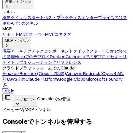
画像とビジョン

スキル
概要
クイックスタート
ベストプラクティス
エンタープライズ向けス
キル
APIでのスキル
MCP
リモートMCPサーバー
MCPコネクタ
MCPトンネル

概要
アーキテクチャとコンポーネント
クイックスタート
Consoleで
の管理
Helmでのデプロイ
Docker Composeでのデプロイ
セキュリ
ティ
トラブルシューティング
リファレンス
クラウドプラットフォームでのClaude
Amazon Bedrock(Opus 4.7以降)
Amazon Bedrock(Opus 4.6以
前)
AWS上のClaude Platform
Google Cloud
Microsoft Foundry

Log in

Consoleでの管理
メッセージ

メッセージ
/
MCPトンネル
Consoleでトンネルを管理する