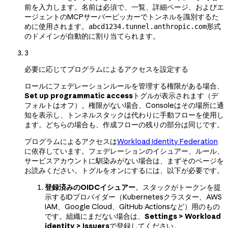
前を入力します。名前は必須で、一覧、詳細ページ、およびエ
ージェントのMCPサーバーピッカーでトンネルを識別するた
めに使用されます。
形式
abcd1234.tunnel.anthropic.com
のドメインが自動的に割り当てられます。
3
必要に応じてプログラムによるアクセスを設定する
ロールにフェデレーションルールを管理する権限がある場合、
Set up programmatic access
トグルが表示されます（デ
フォルトはオフ）。権限がない場合、Consoleはその場所に通
知を表示し、トンネルスタックは代わりに手動フローを使用し
ます。どちらの場合も、作成フローの残りの部分は同じです。
プログラムによるアクセスは
Workload Identity Federation
に依存しています。フェデレーションのイシュアー、ルール、
サービスアカウントに馴染みがない場合は、まずそのページを
お読みください。トグルをオンにするには、以下が必要です。
登録済みのOIDCイシュアー
。スタックがトークンを提
示するIDプロバイダー（Kubernetesクラスター、AWS
IAM、Google Cloud、GitHub Actionsなど）用のもの
です。組織にまだない場合は、
Settings > Workload
identity > Issuers
で登録してください。