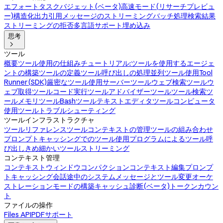
エフォート
タスクバジェット(ベータ)
高速モード(リサーチプレビュ
ー)
構造化出力
引用
メッセージのストリーミング
バッチ処理
検索結果
ストリーミングの拒否
多言語サポート
埋め込み
思考

ツール
概要
ツール使用の仕組み
チュートリアル:ツールを使用するエージェ
ントの構築
ツールの定義
ツール呼び出しの処理
並列ツール使用
Tool
Runner(SDK)
厳密なツール使用
サーバーツール
ウェブ検索ツール
ウ
ェブ取得ツール
コード実行ツール
アドバイザーツール
ツール検索ツ
ール
メモリツール
Bashツール
テキストエディタツール
コンピュータ
使用ツール
トラブルシューティング
ツールインフラストラクチャ
ツールリファレンス
ツールコンテキストの管理
ツールの組み合わせ
プロンプトキャッシングでのツール使用
プログラムによるツール呼
び出し
きめ細かいツールストリーミング
コンテキスト管理
コンテキストウィンドウ
コンパクション
コンテキスト編集
プロンプ
トキャッシング
会話途中のシステムメッセージとツール変更
オーケ
ストレーションモードの構築
キャッシュ診断(ベータ)
トークンカウン
ト
ファイルの操作
Files API
PDFサポート