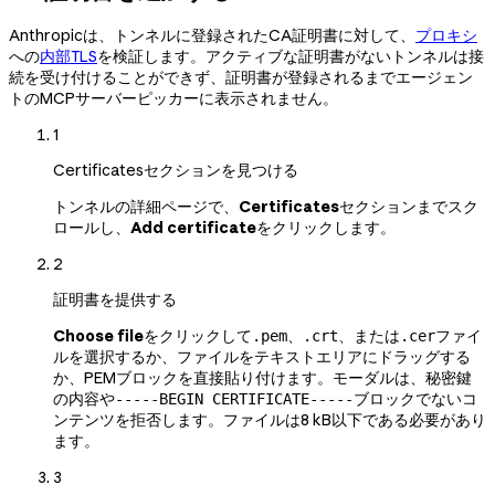
Anthropicは、トンネルに登録されたCA証明書に対して、
プロキシ
への
内部TLS
を検証します。アクティブな証明書がないトンネルは接
続を受け付けることができず、証明書が登録されるまでエージェン
トのMCPサーバーピッカーに表示されません。
1
Certificatesセクションを見つける
トンネルの詳細ページで、
Certificates
セクションまでスク
ロールし、
Add certificate
をクリックします。
2
証明書を提供する
Choose file
をクリックして
、
、または
ファイ
.pem
.crt
.cer
ルを選択するか、ファイルをテキストエリアにドラッグする
か、PEMブロックを直接貼り付けます。モーダルは、秘密鍵
の内容や
ブロックでないコ
-----BEGIN CERTIFICATE-----
ンテンツを拒否します。ファイルは8 kB以下である必要があり
ます。
3