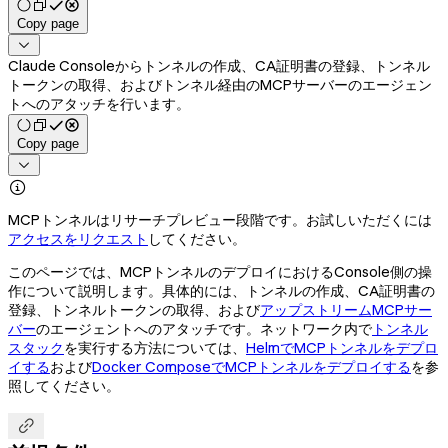
Copy page

Claude Consoleからトンネルの作成、CA証明書の登録、トンネル
トークンの取得、およびトンネル経由のMCPサーバーのエージェン
トへのアタッチを行います。
Copy page


MCPトンネルはリサーチプレビュー段階です。お試しいただくには
アクセスをリクエスト
してください。
このページでは、MCPトンネルのデプロイにおけるConsole側の操
作について説明します。具体的には、トンネルの作成、CA証明書の
登録、トンネルトークンの取得、および
アップストリームMCPサー
バー
のエージェントへのアタッチです。ネットワーク内で
トンネル
スタック
を実行する方法については、
HelmでMCPトンネルをデプロ
イする
および
Docker ComposeでMCPトンネルをデプロイする
を参
照してください。
