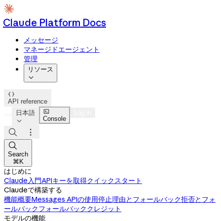
Claude Platform Docs
メッセージ
マネージドエージェント
管理
リソース


API reference

日本語
Log in
Console




Search
⌘K
はじめに
Claude入門
APIキーを取得
クイックスタート
Claudeで構築する
機能概要
Messages APIの使用
停止理由とフォールバック
拒否とフォ
ールバック
フォールバッククレジット
モデルの機能