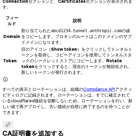
Connection
セクションと、
Certificates
セクションが表示されま
す。
フィー
説明
ルド
割り当てられた
の値
abcd1234.tunnel.anthropic.com
Domain
をコピーします。プロキシのルートはこのドメインのサブ
ドメインになります。
目のアイコン（
Show token
）をクリックしてトンネルト
ークンを取得し、コピーアイコンを使用してトンネルスタ
Token
ックのシークレットストアにコピーします。
Rotate
token
をクリックすると、現在のトークンが無効化され、
新しいトークンが発行されます。

すべての表示とローテーションは、組織の
Compliance API
アクティ
ビティログに記録されます。ローテーションは、すでに確立されて
いるcloudflared接続を切断しないため、ローテーションを行い、新
しい値で再デプロイし、古い接続が自然に終了するのを待つことが
できます。

CA証明書を追加する