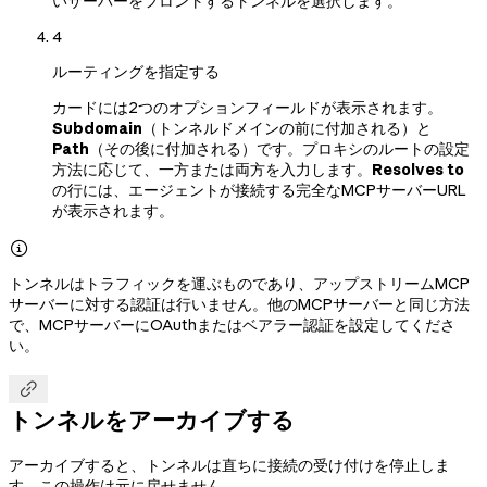
いサーバーをフロントするトンネルを選択します。
4
ルーティングを指定する
カードには2つのオプションフィールドが表示されます。
Subdomain
（トンネルドメインの前に付加される）と
Path
（その後に付加される）です。プロキシのルートの設定
方法に応じて、一方または両方を入力します。
Resolves to
の行には、エージェントが接続する完全なMCPサーバーURL
が表示されます。

トンネルはトラフィックを運ぶものであり、アップストリームMCP
サーバーに対する認証は行いません。他のMCPサーバーと同じ方法
で、MCPサーバーにOAuthまたはベアラー認証を設定してくださ
い。

トンネルをアーカイブする
アーカイブすると、トンネルは直ちに接続の受け付けを停止しま
す。この操作は元に戻せません。