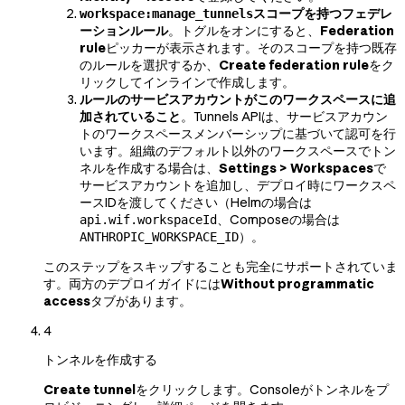
スコープを持つフェデレ
workspace:manage_tunnels
ーションルール
。トグルをオンにすると、
Federation
rule
ピッカーが表示されます。そのスコープを持つ既存
のルールを選択するか、
Create federation rule
をク
リックしてインラインで作成します。
ルールのサービスアカウントがこのワークスペースに追
加されていること
。Tunnels APIは、サービスアカウン
トのワークスペースメンバーシップに基づいて認可を行
います。組織のデフォルト以外のワークスペースでトン
ネルを作成する場合は、
Settings > Workspaces
で
サービスアカウントを追加し、デプロイ時にワークスペ
ースIDを渡してください（Helmの場合は
、Composeの場合は
api.wif.workspaceId
）。
ANTHROPIC_WORKSPACE_ID
このステップをスキップすることも完全にサポートされていま
す。両方のデプロイガイドには
Without programmatic
access
タブがあります。
4
トンネルを作成する
Create tunnel
をクリックします。Consoleがトンネルをプ