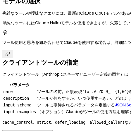
モデルの選択
複雑なツールや曖昧なクエリには、最新のClaude Opusモデルであ
単純なツールにはClaude Haikuモデルを使用できますが、欠落

ツール使用と思考を組み合わせてClaudeを使用する場合は、詳細に

クライアントツールの指定
クライアントツール（Anthropicスキーマとユーザー定義の両方）は
パラメータ
ツールの名前。正規表現
name
^[a-zA-Z0-9_-]{1,64}
ツールが何をするか、いつ使用すべきか、どのよ
description
ツールに期待されるパラメータを定義する
JSON S
input_schema
（オプション）Claudeがツールの使用方法を理
input_examples
、
、
、
な
cache_control
strict
defer_loading
allowed_callers