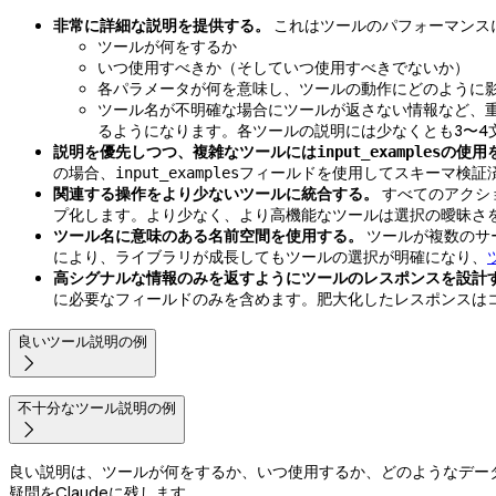
非常に詳細な説明を提供する。
これはツールのパフォーマンス
ツールが何をするか
いつ使用すべきか（そしていつ使用すべきでないか）
各パラメータが何を意味し、ツールの動作にどのように
ツール名が不明確な場合にツールが返さない情報など、重
るようになります。各ツールの説明には少なくとも3〜4
説明を優先しつつ、複雑なツールには
の使用
input_examples
の場合、
フィールドを使用してスキーマ検証
input_examples
関連する操作をより少ないツールに統合する。
すべてのアクシ
プ化します。より少なく、より高機能なツールは選択の曖昧さを
ツール名に意味のある名前空間を使用する。
ツールが複数のサ
により、ライブラリが成長してもツールの選択が明確になり、
高シグナルな情報のみを返すようにツールのレスポンスを設計
に必要なフィールドのみを含めます。肥大化したレスポンスはコ
良いツール説明の例

不十分なツール説明の例

良い説明は、ツールが何をするか、いつ使用するか、どのようなデー
疑問をClaudeに残します。