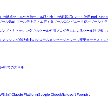
トの構築
ツールの定義
ツール呼び出しの処理
並列ツール使用
Tool Runne
ツール
Bashツール
テキストエディタツール
コンピュータ使用ツール
トラ
ロンプトキャッシングでのツール使用
プログラムによるツール呼び出し
キャッシング
会話途中のシステムメッセージとツール変更
オーケストレ
ル
APIでのスキル
WS上のClaude Platform
Google Cloud
Microsoft Foundry