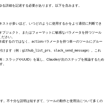
ゆる詳細を記述する必要があります。以下を含みます。
テキストが多いほど、いつどのように使用するかをより適切に判断でき
オブジェクト、またはフォーマットに敏感なパラメータを持つツール
ください。
作成するのではなく、
パラメータを持つ単一のツールにグルー
action
付けます（例：
、
）。これ
github_list_prs
slack_send_message
スラッグやUUID）を返し、Claudeが次のステップを推論するため
す。
す。不十分な説明は短すぎて、ツールの動作と使用法について多くの