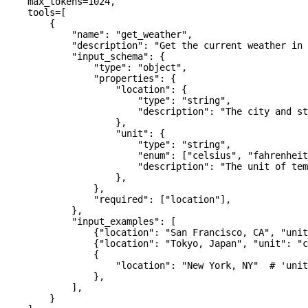
    max_tokens
=
1024
,
    tools
=
[
        {
            "name"
: 
"get_weather"
,
            "description"
: 
"Get the current weather in 
            "input_schema"
: {
                "type"
: 
"object"
,
                "properties"
: {
                    "location"
: {
                        "type"
: 
"string"
,
                        "description"
: 
"The city and st
                    },
                    "unit"
: {
                        "type"
: 
"string"
,
                        "enum"
: [
"celsius"
, 
"fahrenheit
                        "description"
: 
"The unit of tem
                    },
                },
                "required"
: [
"location"
],
            },
            "input_examples"
: [
                {
"location"
: 
"San Francisco, CA"
, 
"unit
                {
"location"
: 
"Tokyo, Japan"
, 
"unit"
: 
"c
                {
                    "location"
: 
"New York, NY"
  # 'unit
                },
            ],
        }