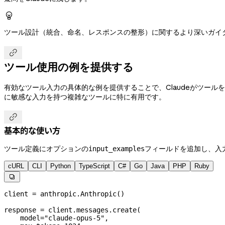

ツール設計（統合、命名、レスポンスの整形）に関するより深いガイ

ツール使用の例を提供する
有効なツール入力の具体的な例を提供することで、Claudeがツー
に敏感な入力を持つ複雑なツールに特に有用です。

基本的な使い方
ツール定義にオプションの
フィールドを追加し、入
input_examples
cURL
CLI
Python
TypeScript
C#
Go
Java
PHP
Ruby

client 
=
 anthropic.Anthropic()
response 
=
 client.messages.create(
    model
=
"claude-opus-5"
,