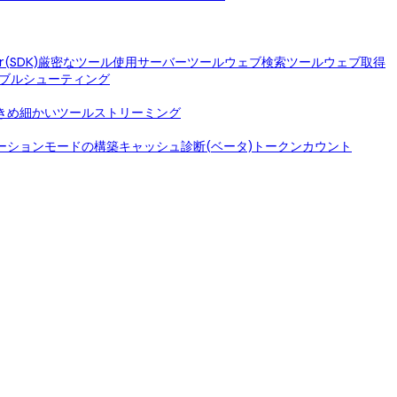
r(SDK)
厳密なツール使用
サーバーツール
ウェブ検索ツール
ウェブ取得
ブルシューティング
きめ細かいツールストリーミング
ーションモードの構築
キャッシュ診断(ベータ)
トークンカウント