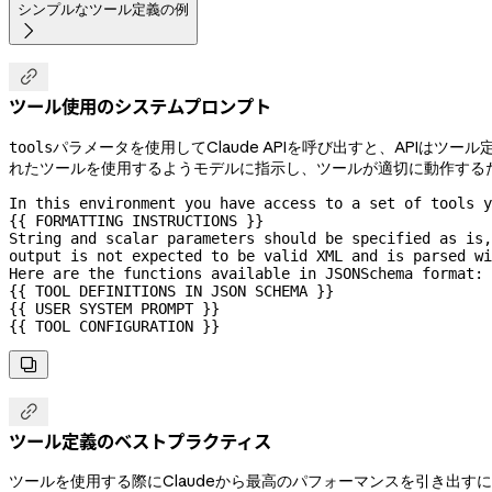
シンプルなツール定義の例


ツール使用のシステムプロンプト
パラメータを使用してClaude APIを呼び出すと、API
tools
れたツールを使用するようモデルに指示し、ツールが適切に動作する
In this environment you have access to a set of tools y
{{ FORMATTING INSTRUCTIONS }}

String and scalar parameters should be specified as is,
output is not expected to be valid XML and is parsed wi
Here are the functions available in JSONSchema format:

{{ TOOL DEFINITIONS IN JSON SCHEMA }}

{{ USER SYSTEM PROMPT }}

{{ TOOL CONFIGURATION }}


ツール定義のベストプラクティス
ツールを使用する際にClaudeから最高のパフォーマンスを引き出す