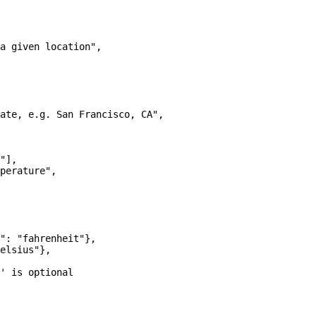
a given location"
,
ate, e.g. San Francisco, CA"
,
"
],
perature"
,
"
: 
"fahrenheit"
},
elsius"
},
' is optional