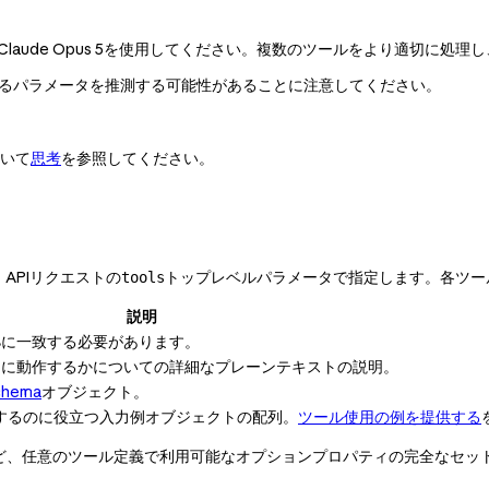
るClaude Opus 5を使用してください。複数のツールをより適切に処
しているパラメータを推測する可能性があることに注意してください。
ついて
思考
を参照してください。
、APIリクエストの
トップレベルパラメータで指定します。各ツー
tools
説明
に一致する必要があります。
$
うに動作するかについての詳細なプレーンテキストの説明。
chema
オブジェクト。
解するのに役立つ入力例オブジェクトの配列。
ツール使用の例を提供する
ど、任意のツール定義で利用可能なオプションプロパティの完全なセッ