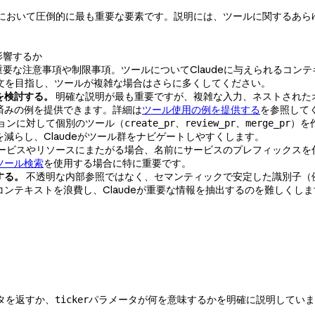
において圧倒的に最も重要な要素です。説明には、ツールに関するあら
影響するか
要な注意事項や制限事項。ツールについてClaudeに与えられるコン
文を目指し、ツールが複雑な場合はさらに多くしてください。
を検討する。
明確な説明が最も重要ですが、複雑な入力、ネストされた
済みの例を提供できます。詳細は
ツール使用の例を提供する
を参照して
ョンに対して個別のツール（
、
、
）を
create_pr
review_pr
merge_pr
減らし、Claudeがツール群をナビゲートしやすくします。
ービスやリソースにまたがる場合、名前にサービスのプレフィックスを
ツール検索
を使用する場合に特に重要です。
する。
不透明な内部参照ではなく、セマンティックで安定した識別子（例：
ンテキストを浪費し、Claudeが重要な情報を抽出するのを難しくしま
タを返すか、
パラメータが何を意味するかを明確に説明していま
ticker