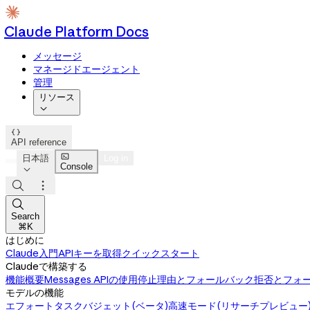
Claude Platform Docs
メッセージ
マネージドエージェント
管理
リソース


API reference

日本語
Log in
Console




Search
⌘K
はじめに
Claude入門
APIキーを取得
クイックスタート
Claudeで構築する
機能概要
Messages APIの使用
停止理由とフォールバック
拒否とフォ
モデルの機能
エフォート
タスクバジェット(ベータ)
高速モード(リサーチプレビュー