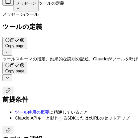

ツールの定義
メッセージ

メッセージ
/
ツール
ツールの定義
Copy page

ツールスキーマの指定、効果的な説明の記述、Claudeがツールを呼
Copy page


前提条件
ツール使用の概要
に精通していること
Claude APIキーと動作するSDKまたはcURLのセットアップ
