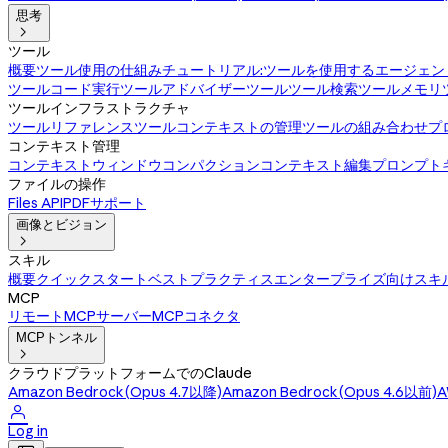
思考

ツール
概要
ツール使用の仕組み
チュートリアル:ツールを使用するエージェン
ツール
コード実行ツール
アドバイザーツール
ツール検索ツール
メモリ
ツールインフラストラクチャ
ツールリファレンス
ツールコンテキストの管理
ツールの組み合わせ
プ
コンテキスト管理
コンテキストウィンドウ
コンパクション
コンテキスト編集
プロンプト
ファイルの操作
Files API
PDFサポート
画像とビジョン

スキル
概要
クイックスタート
ベストプラクティス
エンタープライズ向けスキ
MCP
リモートMCPサーバー
MCPコネクタ
MCPトンネル

クラウドプラットフォームでのClaude
Amazon Bedrock(Opus 4.7以降)
Amazon Bedrock(Opus 4.6以前)
A

Log in