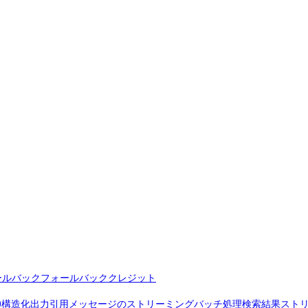
ールバック
フォールバッククレジット
)
構造化出力
引用
メッセージのストリーミング
バッチ処理
検索結果
スト