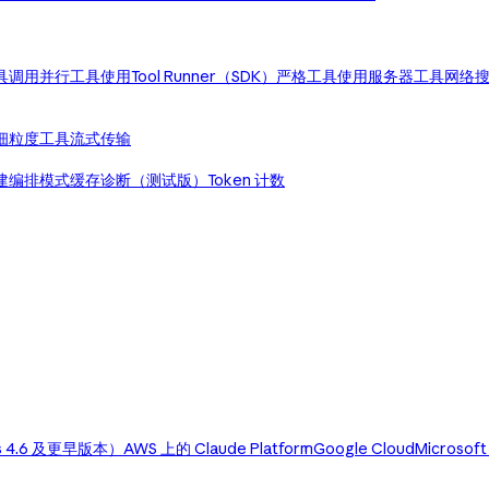
具调用
并行工具使用
Tool Runner（SDK）
严格工具使用
服务器工具
网络
细粒度工具流式传输
建编排模式
缓存诊断（测试版）
Token 计数
us 4.6 及更早版本）
AWS 上的 Claude Platform
Google Cloud
Microsoft