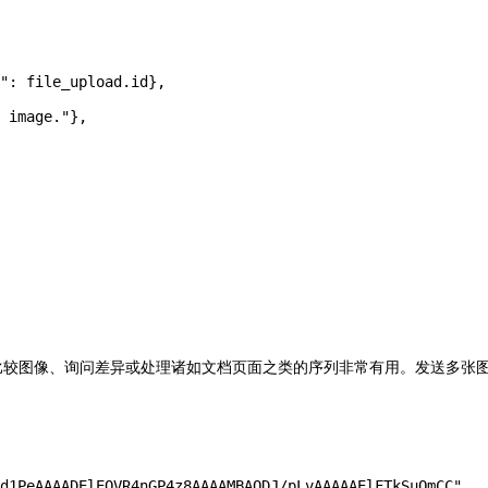
"
: file_upload.id},
 image."
},
对于比较图像、询问差异或处理诸如文档页面之类的序列非常有用。发送多张
d1PeAAAADElEQVR4nGP4z8AAAAMBAQDJ/pLvAAAAAElFTkSuQmCC"