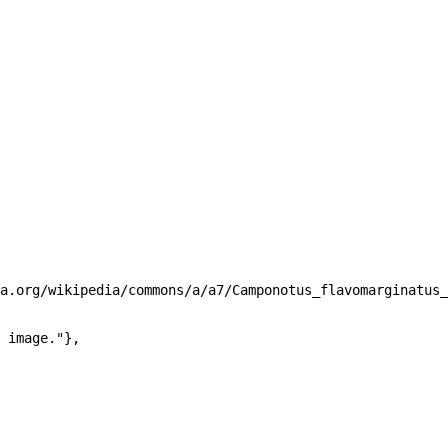
a.org/wikipedia/commons/a/a7/Camponotus_flavomarginatus_
 image."
},