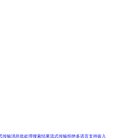
式传输消息
批处理
搜索结果
流式传输拒绝
多语言支持
嵌入