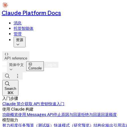
Claude Platform Docs
消息
托管智能体
管理
资源


API reference

简体中文
Log in
Console




Search
⌘K
入门步骤
Claude 简介
获取 API 密钥
快速入门
使用 Claude 构建
功能概览
使用 Messages API
停止原因与回退
拒绝与回退
回退额度
模型能力
努力程度
任务预算（测试版）
快速模式（研究预览）
结构化输出
引用
流