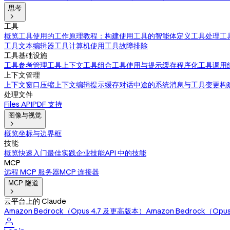
思考

工具
概览
工具使用的工作原理
教程：构建使用工具的智能体
定义工具
处理工
工具
文本编辑器工具
计算机使用工具
故障排除
工具基础设施
工具参考
管理工具上下文
工具组合
工具使用与提示缓存
程序化工具调用
上下文管理
上下文窗口
压缩
上下文编辑
提示缓存
对话中途的系统消息与工具变更
构
处理文件
Files API
PDF 支持
图像与视觉

概览
坐标与边界框
技能
概览
快速入门
最佳实践
企业技能
API 中的技能
MCP
远程 MCP 服务器
MCP 连接器
MCP 隧道

云平台上的 Claude
Amazon Bedrock（Opus 4.7 及更高版本）
Amazon Bedrock（Op
