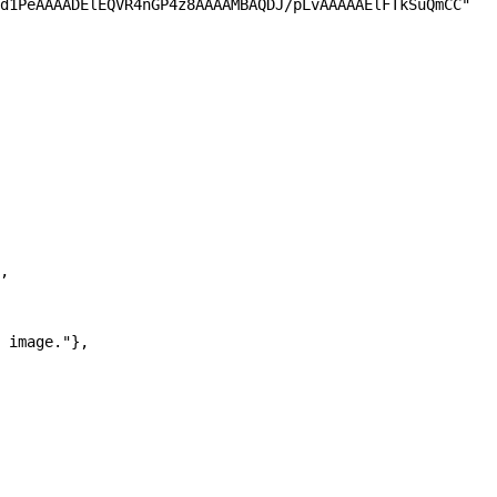
d1PeAAAADElEQVR4nGP4z8AAAAMBAQDJ/pLvAAAAAElFTkSuQmCC"
,
 image."
},