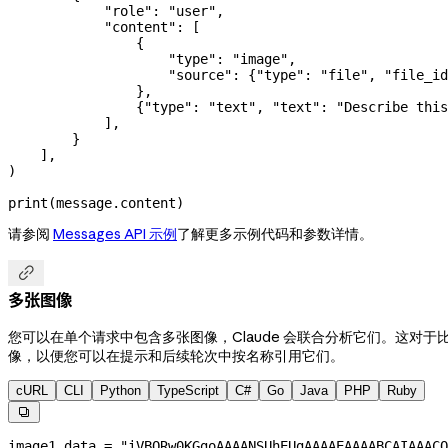
            "role"
: 
"user"
,
            "content"
: [
                {
                    "type"
: 
"image"
,
                    "source"
: {
"type"
: 
"file"
, 
"file_id
                },
                {
"type"
: 
"text"
, 
"text"
: 
"Describe this
            ],
        }
    ],
)
print
(message.content)
请参阅
Messages API 示例
了解更多示例代码和参数详情。

多张图像
您可以在单个请求中包含多张图像，Claude 会联合分析它们。这
像，以便您可以在提示和后续轮次中按名称引用它们。
cURL
CLI
Python
TypeScript
C#
Go
Java
PHP
Ruby

image1_data 
=
 "iVBORw0KGgoAAAANSUhEUgAAAAEAAAABCAIAAACQ