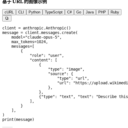
基于 URL 的图像示例
cURL
CLI
Python
TypeScript
C#
Go
Java
PHP
Ruby

client 
=
 anthropic.Anthropic()
message 
=
 client.messages.create(
    model
=
"claude-opus-5"
,
    max_tokens
=
1024
,
    messages
=
[
        {
            "role"
: 
"user"
,
            "content"
: [
                {
                    "type"
: 
"image"
,
                    "source"
: {
                        "type"
: 
"url"
,
                        "url"
: 
"https://upload.wikimedi
                    },
                },
                {
"type"
: 
"text"
, 
"text"
: 
"Describe this
            ],
        }
    ],
)
print
(message)