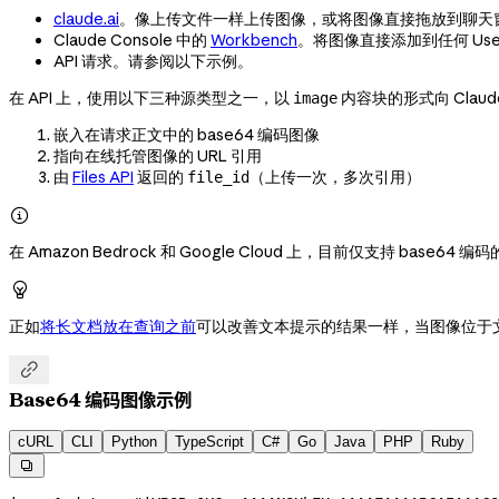
claude.ai
。像上传文件一样上传图像，或将图像直接拖放到聊天
Claude Console 中的
Workbench
。将图像直接添加到任何 Use
API 请求。请参阅以下示例。
在 API 上，使用以下三种源类型之一，以
内容块的形式向 Clau
image
嵌入在请求正文中的 base64 编码图像
指向在线托管图像的 URL 引用
由
Files API
返回的
（上传一次，多次引用）
file_id

在 Amazon Bedrock 和 Google Cloud 上，目前仅支持 base64 编

正如
将长文档放在查询之前
可以改善文本提示的结果一样，当图像位于文

Base64 编码图像示例
cURL
CLI
Python
TypeScript
C#
Go
Java
PHP
Ruby
