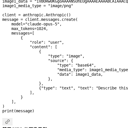
image1_data 
=
 "iVBORw0KGgoAAAANSUhEUgAAAAEAAAABCAIAAACQ
image1_media_type 
=
 "image/png"
client 
=
 anthropic.Anthropic()
message 
=
 client.messages.create(
    model
=
"claude-opus-5"
,
    max_tokens
=
1024
,
    messages
=
[
        {
            "role"
: 
"user"
,
            "content"
: [
                {
                    "type"
: 
"image"
,
                    "source"
: {
                        "type"
: 
"base64"
,
                        "media_type"
: image1_media_type
                        "data"
: image1_data,
                    },
                },
                {
"type"
: 
"text"
, 
"text"
: 
"Describe this
            ],
        }
    ],
)
print
(message)
