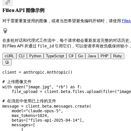

Files API 图像示例
对于需要重复使用的图像，或者当您希望避免编码开销时，请使用
Files

在多轮对话和代理式工作流中，每个请求都会重新发送完整的对话历史。
到 Files API 并通过
引用它们，可以使请求有效负载保持较小
file_id
cURL
CLI
Python
TypeScript
C#
Go
Java
PHP
Ruby

client 
=
 anthropic.Anthropic()
# 上传图像文件
with
 open
(
"image.jpg"
, 
"rb"
) 
as
 f:
    file_upload 
=
 client.beta.files.upload(
file
=
(
"image
# 在消息中使用已上传的文件
message 
=
 client.beta.messages.create(
    model
=
"claude-opus-5"
,
    max_tokens
=
1024
,
    betas
=
[
"files-api-2025-04-14"
],
    messages
=
[
        {