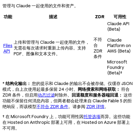
管理与 Claude 一起使用的文件和资产。
功能
描述
ZDR
可用性
Claude API
(Beta)
不符
Claude
上传和管理与 Claude 一起使用的文件，
合
Files
Platform on
无需在每次请求时重新上传内容。支持
API
ZDR
AWS (Beta)
PDF、图像和文本文件。
条件
Microsoft
Foundry
(Beta)
†
*
结构化输出：
您的提示和 Claude 的输出不会被存储。仅缓存 JSON
模式，自上次使用起最多保留 24 小时。
网络搜索和网络获取：
符合
ZDR 条件，但启用
动态过滤
时除外。
回退额度和服务器端回退：
这些
功能不保留任何消息内容，但两者都会处理来自 Claude Fable 5 的拒
绝响应，而该模型
不符合 ZDR 条件
。请参阅
ZDR 详情
。
† 在 Microsoft Foundry 上，功能可用性因
托管选项
而异。这些功能
在 Hosted on Anthropic 部署上可用，在 Hosted on Azure 部署上
不可用。