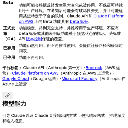
Beta
功能可能会根据反馈发生重大变化或被停用。不保证可持续
用于生产环境。在通知后可能会有破坏性变更，并且可能适
用某些特定于平台的限制。Claude API 和
Claude Platform
on AWS
上的 Beta 功能具有
beta 标头
。
正式发
功能稳定、得到完全支持，并推荐用于生产环境。不应有
布
beta 标头或其他表明该功能处于预览状态的指示。受标准
（GA）
API
版本控制
保证的覆盖。
功能仍然可用，但不再推荐使用。会提供迁移路径和移除时
已弃用
间表。
已停用
功能不再可用。
平台标签：
Claude API（Anthropic 第一方）·
Bedrock
（AWS 运
营）·
Claude Platform on AWS
（Anthropic 在 AWS 上运营）·
Google Cloud
（Google 运营）·
Microsoft Foundry
（Anthropic 在
Azure 上运营）

模型能力
引导 Claude 以及 Claude 直接输出的方式，包括响应格式、推理深度
和输入模态。