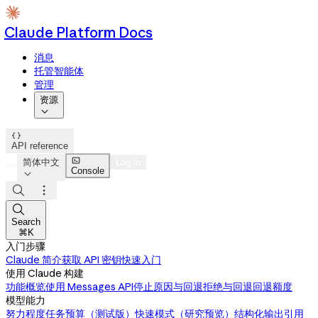
Claude Platform Docs
消息
托管智能体
管理
资源


API reference

简体中文
Log in
Console




Search
⌘K
入门步骤
Claude 简介
获取 API 密钥
快速入门
使用 Claude 构建
功能概览
使用 Messages API
停止原因与回退
拒绝与回退
回退额度
模型能力
努力程度
任务预算（测试版）
快速模式（研究预览）
结构化输出
引用