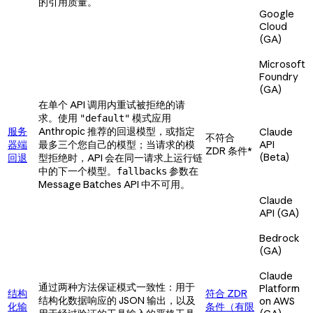
的引用质量。
Google
Cloud
(GA)
Microsoft
Foundry
(GA)
在单个 API 调用内重试被拒绝的请
求。使用
模式应用
"default"
服务
Anthropic 推荐的回退模型，或指定
Claude
不符合
器端
最多三个您自己的模型；当请求的模
API
ZDR 条件*
(Beta)
回退
型拒绝时，API 会在同一请求上运行链
中的下一个模型。
参数在
fallbacks
Message Batches API 中不可用。
Claude
API (GA)
Bedrock
(GA)
Claude
通过两种方法保证模式一致性：用于
Platform
结构
符合 ZDR
结构化数据响应的 JSON 输出，以及
on AWS
化输
条件（有限