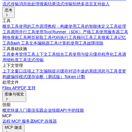
流式传输消息
批处理
搜索结果
流式传输拒绝
多语言支持
嵌入
思考

工具
概览
工具使用的工作原理
教程：构建使用工具的智能体
定义工具
处理
工具调用
并行工具使用
Tool Runner（SDK）
严格工具使用
服务器工具
网络搜索工具
网页获取工具
代码执行工具
顾问工具
工具搜索工具
记忆
工具
Bash 工具
文本编辑器工具
计算机使用工具
故障排除
工具基础设施
工具参考
管理工具上下文
工具组合
工具使用与提示缓存
程序化工具调
用
细粒度工具流式传输
上下文管理
上下文窗口
压缩
上下文编辑
提示缓存
对话中途的系统消息与工具变更
构建编排模式
缓存诊断（测试版）
Token 计数
处理文件
Files API
PDF 支持
图像与视觉

技能
概览
快速入门
最佳实践
企业技能
API 中的技能
MCP
远程 MCP 服务器
MCP 连接器
MCP 隧道