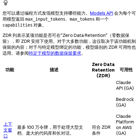

您可以通过编程方式发现模型支持哪些能力。
Models API
会为每个可
用模型返回
、
和一个
max_input_tokens
max_tokens
对象。
capabilities
ZDR 列表示某项功能是否可在"Zero Data Retention"（零数据保
留），即 ZDR 安排下使用。对于大多数功能，这仅取决于该功能机制
保留的内容；对于与特定模型绑定的功能，模型级别的 ZDR 可用性也
适用。请参阅
特定于模型的数据保留要求
。
Zero Data
功能
描述
可用性
Retention
(ZDR)
Claude
API (GA)
Bedrock
(GA)
Claude
Platform
上下
最多 100 万令牌，用于处理大型文
符合 ZDR
on AWS
文窗
档、庞大的代码库和长对话。
条件
(GA)
口