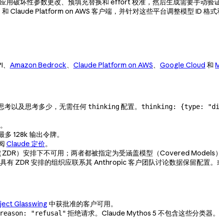
型应用破坏性参数更改、预填充替换和 effort 校准，然后生成需要手
Claude Platform on AWS 客户端，并针对这些平台调整模型 ID 
PI、
Amazon Bedrock
、
Claude Platform on AWS
、
Google Cloud
和
M
思考以及思考多少，无需任何
配置。
thinking
thinking: {type: "d
令。
多 128k 输出令牌。
参阅
Claude 定价
。
DR）安排下不可用；两者都被指定为受涵盖模型（Covered Models）
具有 ZDR 安排的组织应联系其 Anthropic 客户团队讨论数据保
ject Glasswing
中获批准的客户可用。
拒绝请求。Claude Mythos 5 不包含这些分类器
reason: "refusal"