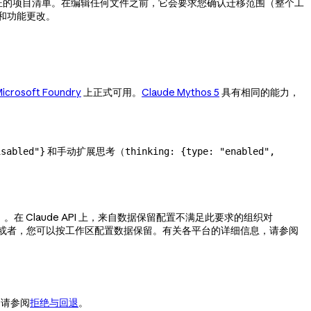
动验证的项目清单。在编辑任何文件之前，它会要求您确认迁移范围（整个工
格式和功能更改。
icrosoft Foundry
上正式可用。
Claude Mythos 5
具有相同的能力，
和手动扩展思考（
isabled"}
thinking: {type: "enabled",
。在 Claude API 上，来自数据保留配置不满足此要求的组织对
留配置。或者，您可以按工作区配置数据保留。有关各平台的详细信息，请参阅
。请参阅
拒绝与回退
。