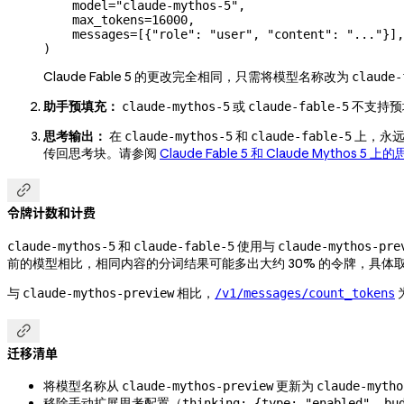
    model
=
"claude-mythos-5"
,
    max_tokens
=
16000
,
    messages
=
[{
"role"
: 
"user"
, 
"content"
: 
"..."
}],
)
Claude Fable 5 的更改完全相同，只需将模型名称改为
claude-
助手预填充：
或
不支持预填
claude-mythos-5
claude-fable-5
思考输出：
在
和
上，永远
claude-mythos-5
claude-fable-5
传回思考块。请参阅
Claude Fable 5 和 Claude Mythos 5 

令牌计数和计费
和
使用与
claude-mythos-5
claude-fable-5
claude-mythos-pre
前的模型相比，相同内容的分词结果可能多出大约 30% 的令牌，具体
与
相比，
claude-mythos-preview
/v1/messages/count_tokens

迁移清单
将模型名称从
更新为
claude-mythos-preview
claude-mytho
移除手动扩展思考配置（
thinking: {type: "enabled", bu