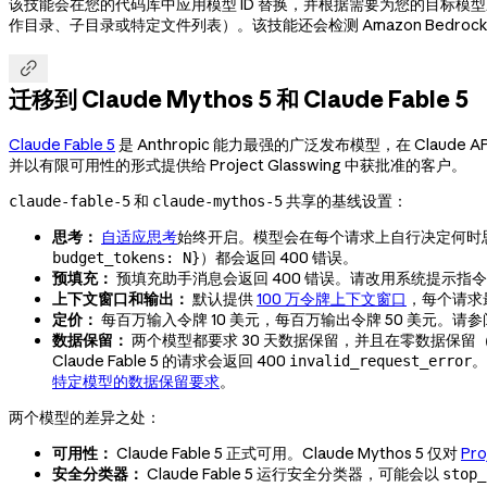
该技能会在您的代码库中应用模型 ID 替换，并根据需要为您的目标模
作目录、子目录或特定文件列表）。该技能还会检测 Amazon Bedrock 和 

迁移到 Claude Mythos 5 和 Claude Fable 5
Claude Fable 5
是 Anthropic 能力最强的广泛发布模型，在 Claude A
并以有限可用性的形式提供给 Project Glasswing 中获批准的客户。
和
共享的基线设置：
claude-fable-5
claude-mythos-5
思考：
自适应思考
始终开启。模型会在每个请求上自行决定何时
）都会返回 400 错误。
budget_tokens: N}
预填充：
预填充助手消息会返回 400 错误。请改用系统提示指
上下文窗口和输出：
默认提供
100 万令牌上下文窗口
，每个请求最
定价：
每百万输入令牌 10 美元，每百万输出令牌 50 美元。请
数据保留：
两个模型都要求 30 天数据保留，并且在零数据保留（Z
Claude Fable 5 的请求会返回 400
。
invalid_request_error
特定模型的数据保留要求
。
两个模型的差异之处：
可用性：
Claude Fable 5 正式可用。Claude Mythos 5 仅对
Pro
安全分类器：
Claude Fable 5 运行安全分类器，可能会以
stop_