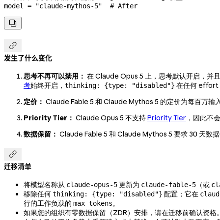
model 
=
 "claude-mythos-5"
  # After


发生了什么变化
思考不再可以禁用：
在 Claude Opus 5 上，思考默认开启，
考
始终开启，
在任何 effo
thinking: {type: "disabled"}
定价：
Claude Fable 5 和 Claude Mythos 5 的定价为每
Priority Tier：
Claude Opus 5 不支持
Priority Tier
，因此不会影响
数据保留：
Claude Fable 5 和 Claude Mythos 

迁移清单
将模型名称从
更新为
（或
claude-opus-5
claude-fable-5
cl
移除任何
配置；它在
thinking: {type: "disabled"}
claud
行的工作负载的
。
max_tokens
如果您的组织有零数据保留（ZDR）安排，请在迁移前确认资格