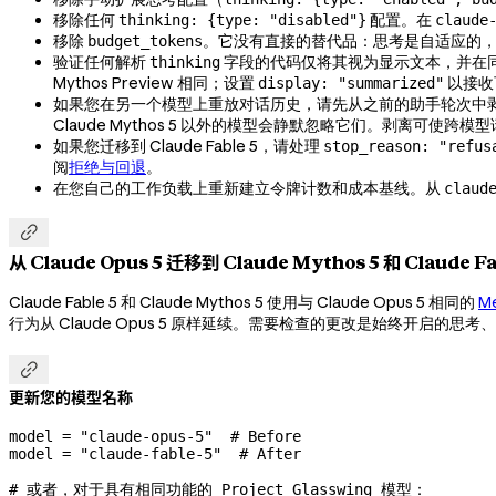
移除任何
配置。在
thinking: {type: "disabled"}
claude
移除
。它没有直接的替代品：思考是自适应的
budget_tokens
验证任何解析
字段的代码仅将其视为显示文本，并在
thinking
Mythos Preview 相同；设置
以接收
display: "summarized"
如果您在另一个模型上重放对话历史，请先从之前的助手轮次中
Claude Mythos 5 以外的模型会静默忽略它们。剥离可使跨
如果您迁移到 Claude Fable 5，请处理
stop_reason: "refus
阅
拒绝与回退
。
在您自己的工作负载上重新建立令牌计数和成本基线。从
claud

从 Claude Opus 5 迁移到 Claude Mythos 5 和 Claude Fa
Claude Fable 5 和 Claude Mythos 5 使用与 Claude Opus 5 相同的
Me
行为从 Claude Opus 5 原样延续。需要检查的更改是始终开启的思考、定价、

更新您的模型名称
model 
=
 "claude-opus-5"
  # Before
model 
=
 "claude-fable-5"
  # After
# 或者，对于具有相同功能的 Project Glasswing 模型：