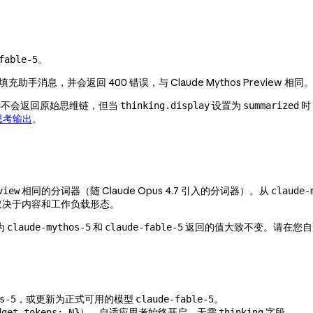
。
fable-5
充助手消息，并会返回 400 错误，与 Claude Mythos Preview
不会返回原始思维链，但当
设置为
时
thinking.display
summarized
上的思考输出
。
相同的分词器（随 Claude Opus 4.7 引入的分词器）。从
view
claude-
取决于内容和工作负载形态。
为
和
返回的值大致不变。请在您自
claude-mythos-5
claude-fable-5
，或更新为正式可用的模型
。
s-5
claude-fable-5
）。自适应思考始终开启，无需
字段。
dget_tokens: N}
thinking