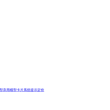
型弃用
模型卡片
系统提示
定价