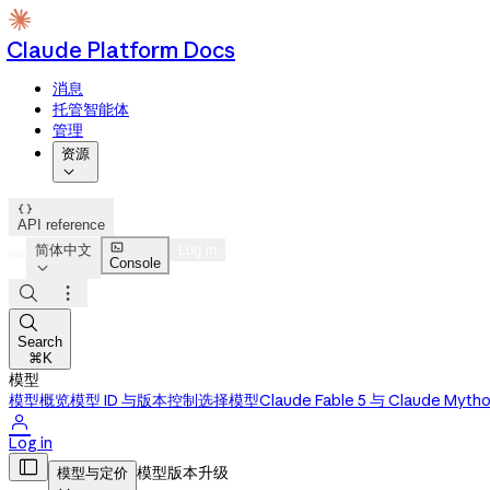
Claude Platform Docs
消息
托管智能体
管理
资源


API reference

简体中文
Log in
Console




Search
⌘K
模型
模型概览
模型 ID 与版本控制
选择模型
Claude Fable 5 与 Claude Myth

Log in

模型版本升级
模型与定价