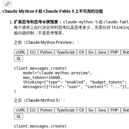

Claude Mythos 5 和 Claude Fable 5 上不可用的功能
扩展思考和思考令牌预算：
或
claude-mythos-5
claude-fabl
每个请求上自行决定何时思考以及思考多少，无需任何
thinkin
输出级控制，不是思考预算。
之前（Claude Mythos Preview）：
cURL
CLI
Python
TypeScript
C#
Go
Java
PHP
Ru

client.messages.create(
    model
=
"claude-mythos-preview"
,
    max_tokens
=
16000
,
    thinking
=
{
"type"
: 
"enabled"
, 
"budget_tokens"
: 
    messages
=
[{
"role"
: 
"user"
, 
"content"
: 
"..."
}],
)
之后（Claude Mythos 5）：
cURL
CLI
Python
TypeScript
C#
Go
Java
PHP
Ru

client.messages.create(