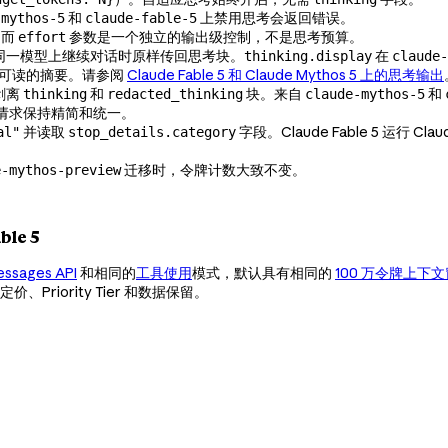
和
上禁用思考会返回错误。
-mythos-5
claude-fable-5
，而
参数是一个独立的输出级控制，不是思考预算。
effort
同一模型上继续对话时原样传回思考块。
在
thinking.display
claude-
可读的摘要。请参阅
Claude Fable 5 和 Claude Mythos 5 上的思考输出
剥离
和
块。来自
和
thinking
redacted_thinking
claude-mythos-5
模型请求保持精简和统一。
并读取
字段。Claude Fable 5 运行 Cla
al"
stop_details.category
迁移时，令牌计数大致不变。
e-mythos-preview
ble 5
ssages API
和相同的
工具使用
模式，默认具有相同的
100 万令牌上下
Priority Tier 和数据保留。