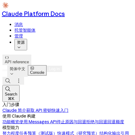
Claude Platform Docs
消息
托管智能体
管理
资源


API reference

简体中文
Log in
Console




Search
⌘K
入门步骤
Claude 简介
获取 API 密钥
快速入门
使用 Claude 构建
功能概览
使用 Messages API
停止原因与回退
拒绝与回退
回退额度
模型能力
努力程度
任务预算（测试版）
快速模式（研究预览）
结构化输出
引用