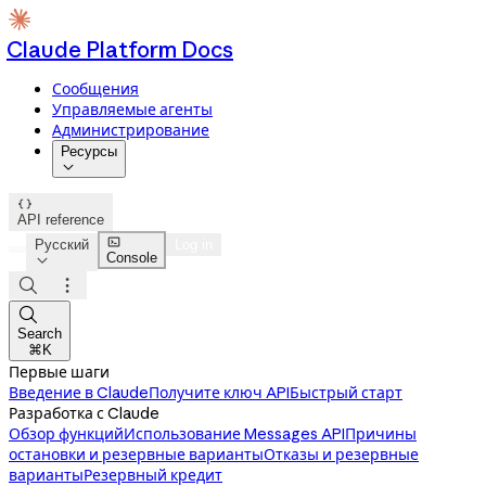
Claude Platform Docs
Сообщения
Управляемые агенты
Администрирование
Ресурсы


API reference

Русский
Log in
Console




Search
⌘K
Первые шаги
Введение в Claude
Получите ключ API
Быстрый старт
Разработка с Claude
Обзор функций
Использование Messages API
Причины
остановки и резервные варианты
Отказы и резервные
варианты
Резервный кредит