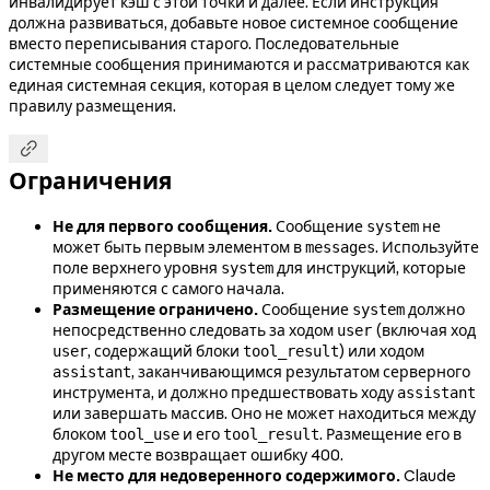
инвалидирует кэш с этой точки и далее. Если инструкция
должна развиваться, добавьте новое системное сообщение
вместо переписывания старого. Последовательные
системные сообщения принимаются и рассматриваются как
единая системная секция, которая в целом следует тому же
правилу размещения.

Ограничения
Не для первого сообщения.
Сообщение
не
system
может быть первым элементом в
. Используйте
messages
поле верхнего уровня
для инструкций, которые
system
применяются с самого начала.
Размещение ограничено.
Сообщение
должно
system
непосредственно следовать за ходом
(включая ход
user
, содержащий блоки
) или ходом
user
tool_result
, заканчивающимся результатом серверного
assistant
инструмента, и должно предшествовать ходу
assistant
или завершать массив. Оно не может находиться между
блоком
и его
. Размещение его в
tool_use
tool_result
другом месте возвращает ошибку 400.
Не место для недоверенного содержимого.
Claude