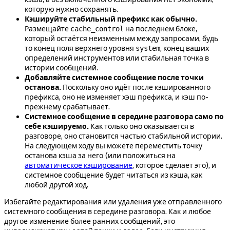
которую нужно сохранять.
Кэшируйте стабильный префикс как обычно.
Размещайте
на последнем блоке,
cache_control
который остаётся неизменным между запросами, будь
то конец поля верхнего уровня
, конец ваших
system
определений инструментов или стабильная точка в
истории сообщений.
Добавляйте системное сообщение после точки
останова.
Поскольку оно идёт после кэшированного
префикса, оно не изменяет хэш префикса, и кэш по-
прежнему срабатывает.
Системное сообщение в середине разговора само по
себе кэшируемо.
Как только оно оказывается в
разговоре, оно становится частью стабильной истории.
На следующем ходу вы можете переместить точку
останова кэша за него (или положиться на
автоматическое кэширование
, которое сделает это), и
системное сообщение будет читаться из кэша, как
любой другой ход.
Избегайте редактирования или удаления уже отправленного
системного сообщения в середине разговора. Как и любое
другое изменение более ранних сообщений, это