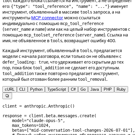
каждого блока ссылается на инструмент, а не определяет
tool
его:
именует
{"type": "tool_reference", "name": "..."}
инструмент, объявленный в массиве
запроса, а на
tools
инструменты
MCP connector
можно ссылаться
индивидуально с помощью
mcp_tool_reference
(
и
) или как на целый набор инструментов с
server_name
name
помощью
(
). Ссылка на
mcp_toolset_reference
server_name
имя, не объявленное в
, возвращает ошибку 400.
tools
Каждый инструмент, объявленный в
, предлагается
tools
модели с начала разговора, если только он не объявлен с
, что удерживает его скрытым до тех
defer_loading: true
пор, пока блок
не сделает его доступным.
tool_addition
также повторно предлагает инструмент,
tool_addition
который был отозван более ранним
.
tool_removal
cURL
CLI
Python
TypeScript
C#
Go
Java
PHP
Ruby

client 
=
 anthropic.Anthropic()
response 
=
 client.beta.messages.create(
    model
=
"claude-opus-5"
,
    max_tokens
=
1024
,
    betas
=
[
"mid-conversation-tool-changes-2026-07-01"
],
    # Полный набор инструментов объявляется заранее и н