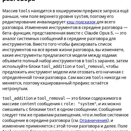
Массив
находится в хэшируемом префиксе запроса ещё
tools
раньше, чем поле верхнего уровня
, поэтому его
system
редактирование инвалидирует
кэш подсказок
для всего
разговора. Изменения инструментов в середине разговора —
бета-функция, представленная вместе с Claude Opus 5, — это
аналог системных сообщений в середине разговора для
инструментов. Вместо того чтобы фиксировать список
инструментов на всё время жизни разговора, вы изменяете,
какие инструменты предлагаются модели между ходами:
объявите полный набор инструментов в
заранее, затем
tools
используйте блоки
и
, чтобы
tool_addition
tool_removal
предложить инструмент модели или отозвать его начиная с
определённой точки разговора. Сам массив
никогда не
tools
меняется, поэтому кэшированный префикс остаётся
нетронутым.
и
— это блоки содержимого в
tool_addition
tool_removal
массиве
сообщения с
, и их можно
content
role: "system"
смешивать с блоками
в одном сообщении. Сообщение
text
следует тем же правилам размещения, что и любое системное
сообщение в середине разговора (см.
Ограничения
), и
изменение применяется с этой точки разговора и далее. Поле