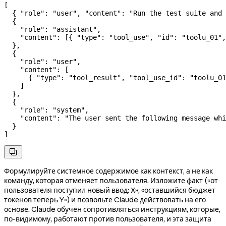
[
  { 
"role"
: 
"user"
, 
"content"
: 
"Run the test suite and 
  {
    "role"
: 
"assistant"
,
    "content"
: [{ 
"type"
: 
"tool_use"
, 
"id"
: 
"toolu_01"
,
  },
  {
    "role"
: 
"user"
,
    "content"
: [
      { 
"type"
: 
"tool_result"
, 
"tool_use_id"
: 
"toolu_01
    ]
  },
  {
    "role"
: 
"system"
,
    "content"
: 
"The user sent the following message whi
  }
]

Формулируйте системное содержимое как контекст, а не как
команду, которая отменяет пользователя. Изложите факт («от
пользователя поступил новый ввод: X», «оставшийся бюджет
токенов теперь Y») и позвольте Claude действовать на его
основе. Claude обучен сопротивляться инструкциям, которые,
по-видимому, работают против пользователя, и эта защита