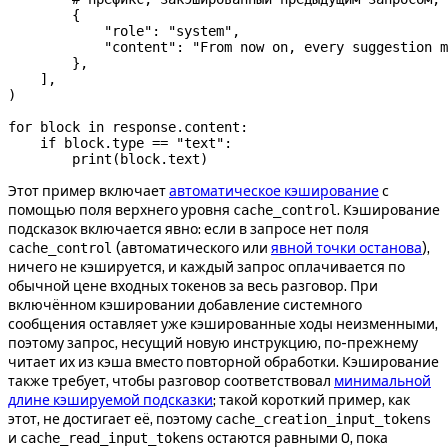
        {
            "role"
: 
"system"
,
            "content"
: 
"From now on, every suggestion m
        },
    ],
)
for
 block 
in
 response.content:
    if
 block.type 
==
 "text"
:
        print
(block.text)
Этот пример включает
автоматическое кэширование
с
помощью поля верхнего уровня
. Кэширование
cache_control
подсказок включается явно: если в запросе нет поля
(автоматического или
явной точки останова
),
cache_control
ничего не кэшируется, и каждый запрос оплачивается по
обычной цене входных токенов за весь разговор. При
включённом кэшировании добавление системного
сообщения оставляет уже кэшированные ходы неизменными,
поэтому запрос, несущий новую инструкцию, по-прежнему
читает их из кэша вместо повторной обработки. Кэширование
также требует, чтобы разговор соответствовал
минимальной
длине кэшируемой подсказки
; такой короткий пример, как
этот, не достигает её, поэтому
cache_creation_input_tokens
и
остаются равными 0, пока
cache_read_input_tokens