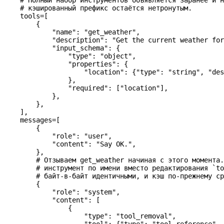
    # кэшированный префикс остаётся нетронутым.
    tools
=
[
        {
            "name"
: 
"get_weather"
,
            "description"
: 
"Get the current weather for
            "input_schema"
: {
                "type"
: 
"object"
,
                "properties"
: {
                    "location"
: {
"type"
: 
"string"
, 
"des
                },
                "required"
: [
"location"
],
            },
        },
    ],
    messages
=
[
        {
            "role"
: 
"user"
,
            "content"
: 
"Say OK."
,
        },
        # Отзываем get_weather начиная с этого момента.
        # инструмент по имени вместо редактирования `to
        # байт-в-байт идентичными, и кэш по-прежнему ср
        {
            "role"
: 
"system"
,
            "content"
: [
                {
                    "type"
: 
"tool_removal"
,
                    "tool"
: {
"type"
: 
"tool_reference"
, 