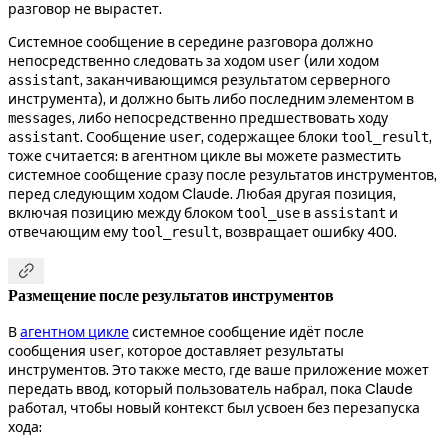
разговор не вырастет.
Системное сообщение в середине разговора должно
непосредственно следовать за ходом
(или ходом
user
, заканчивающимся результатом серверного
assistant
инструмента), и должно быть либо последним элементом в
, либо непосредственно предшествовать ходу
messages
. Сообщение
, содержащее блоки
,
assistant
user
tool_result
тоже считается: в агентном цикле вы можете разместить
системное сообщение сразу после результатов инструментов,
перед следующим ходом Claude. Любая другая позиция,
включая позицию между блоком
в
и
tool_use
assistant
отвечающим ему
, возвращает ошибку 400.
tool_result

Размещение после результатов инструментов
В
агентном цикле
системное сообщение идёт после
сообщения
, которое доставляет результаты
user
инструментов. Это также место, где ваше приложение может
передать ввод, который пользователь набрал, пока Claude
работал, чтобы новый контекст был усвоен без перезапуска
хода: