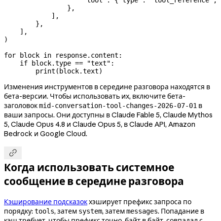
                },
            ],
        },
    ],
)
for
 block 
in
 response.content:
    if
 block.type 
==
 "text"
:
        print
(block.text)
Изменения инструментов в середине разговора находятся в
бета-версии. Чтобы использовать их, включите бета-
заголовок
в
mid-conversation-tool-changes-2026-07-01
ваши запросы. Они доступны в Claude Fable 5, Claude Mythos
5, Claude Opus 4.8 и Claude Opus 5, в Claude API, Amazon
Bedrock и Google Cloud.

Когда использовать системное
сообщение в середине разговора
Кэширование подсказок
хэширует префикс запроса по
порядку:
, затем
, затем
. Попадание в
tools
system
messages
кэш требует, чтобы префикс точно, байт в байт, совпадал с