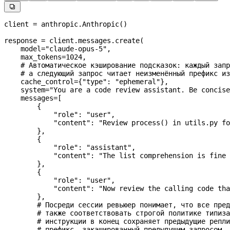

client 
=
 anthropic.Anthropic()
response 
=
 client.messages.create(
    model
=
"claude-opus-5"
,
    max_tokens
=
1024
,
    # Автоматическое кэширование подсказок: каждый запр
    # а следующий запрос читает неизменённый префикс из
    cache_control
=
{
"type"
: 
"ephemeral"
},
    system
=
"You are a code review assistant. Be concise
    messages
=
[
        {
            "role"
: 
"user"
,
            "content"
: 
"Review process() in utils.py fo
        },
        {
            "role"
: 
"assistant"
,
            "content"
: 
"The list comprehension is fine 
        },
        {
            "role"
: 
"user"
,
            "content"
: 
"Now review the calling code tha
        },
        # Посреди сессии ревьюер понимает, что все пред
        # также соответствовать строгой политике типиза
        # инструкции в конец сохраняет предыдущие репли
        # префикс, закэшированный предыдущим запросом, 