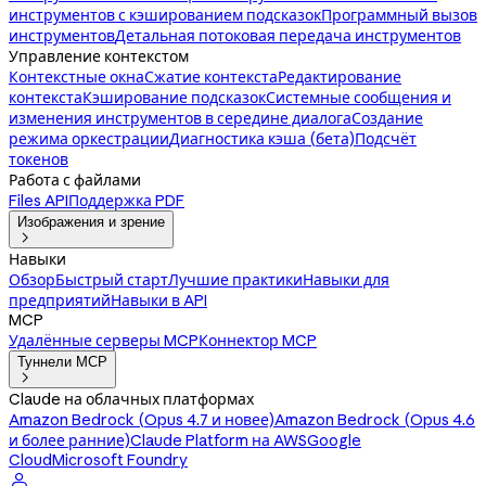
инструментов с кэшированием подсказок
Программный вызов
инструментов
Детальная потоковая передача инструментов
Управление контекстом
Контекстные окна
Сжатие контекста
Редактирование
контекста
Кэширование подсказок
Системные сообщения и
изменения инструментов в середине диалога
Создание
режима оркестрации
Диагностика кэша (бета)
Подсчёт
токенов
Работа с файлами
Files API
Поддержка PDF
Изображения и зрение

Навыки
Обзор
Быстрый старт
Лучшие практики
Навыки для
предприятий
Навыки в API
MCP
Удалённые серверы MCP
Коннектор MCP
Туннели MCP

Claude на облачных платформах
Amazon Bedrock (Opus 4.7 и новее)
Amazon Bedrock (Opus 4.6
и более ранние)
Claude Platform на AWS
Google
Cloud
Microsoft Foundry
