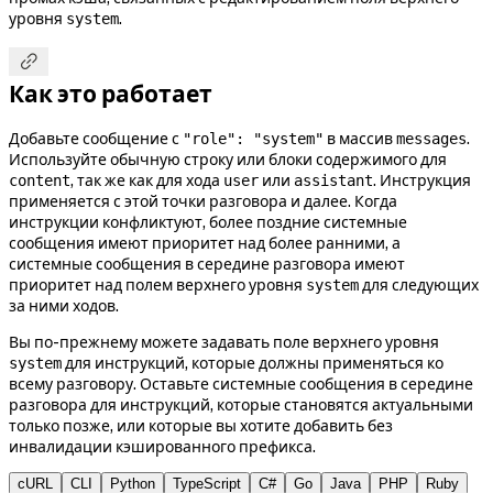
уровня
.
system

Как это работает
Добавьте сообщение с
в массив
.
"role": "system"
messages
Используйте обычную строку или блоки содержимого для
, так же как для хода
или
. Инструкция
content
user
assistant
применяется с этой точки разговора и далее. Когда
инструкции конфликтуют, более поздние системные
сообщения имеют приоритет над более ранними, а
системные сообщения в середине разговора имеют
приоритет над полем верхнего уровня
для следующих
system
за ними ходов.
Вы по-прежнему можете задавать поле верхнего уровня
для инструкций, которые должны применяться ко
system
всему разговору. Оставьте системные сообщения в середине
разговора для инструкций, которые становятся актуальными
только позже, или которые вы хотите добавить без
инвалидации кэшированного префикса.
cURL
CLI
Python
TypeScript
C#
Go
Java
PHP
Ruby