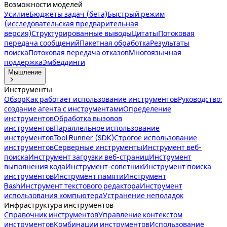
Возможности моделей
Усилие
Бюджеты задач (бета)
Быстрый режим
(исследовательская предварительная
версия)
Структурированные выводы
Цитаты
Потоковая
передача сообщений
Пакетная обработка
Результаты
поиска
Потоковая передача отказов
Многоязычная
поддержка
Эмбеддинги
Мышление

Инструменты
Обзор
Как работает использование инструментов
Руководство:
создание агента с инструментами
Определение
инструментов
Обработка вызовов
инструментов
Параллельное использование
инструментов
Tool Runner (SDK)
Строгое использование
инструментов
Серверные инструменты
Инструмент веб-
поиска
Инструмент загрузки веб-страниц
Инструмент
выполнения кода
Инструмент-советник
Инструмент поиска
инструментов
Инструмент памяти
Инструмент
Bash
Инструмент текстового редактора
Инструмент
использования компьютера
Устранение неполадок
Инфраструктура инструментов
Справочник инструментов
Управление контекстом
инструментов
Комбинации инструментов
Использование