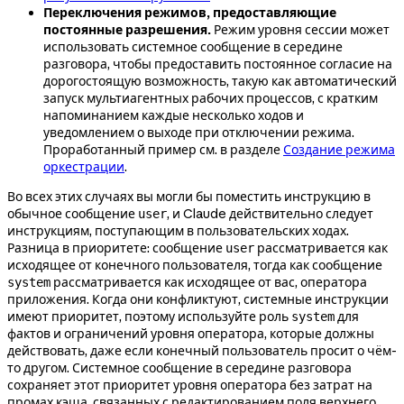
Переключения режимов, предоставляющие
постоянные разрешения.
Режим уровня сессии может
использовать системное сообщение в середине
разговора, чтобы предоставить постоянное согласие на
дорогостоящую возможность, такую как автоматический
запуск мультиагентных рабочих процессов, с кратким
напоминанием каждые несколько ходов и
уведомлением о выходе при отключении режима.
Проработанный пример см. в разделе
Создание режима
оркестрации
.
Во всех этих случаях вы могли бы поместить инструкцию в
обычное сообщение
, и Claude действительно следует
user
инструкциям, поступающим в пользовательских ходах.
Разница в приоритете: сообщение
рассматривается как
user
исходящее от конечного пользователя, тогда как сообщение
рассматривается как исходящее от вас, оператора
system
приложения. Когда они конфликтуют, системные инструкции
имеют приоритет, поэтому используйте роль
для
system
фактов и ограничений уровня оператора, которые должны
действовать, даже если конечный пользователь просит о чём-
то другом. Системное сообщение в середине разговора
сохраняет этот приоритет уровня оператора без затрат на
промах кэша, связанных с редактированием поля верхнего