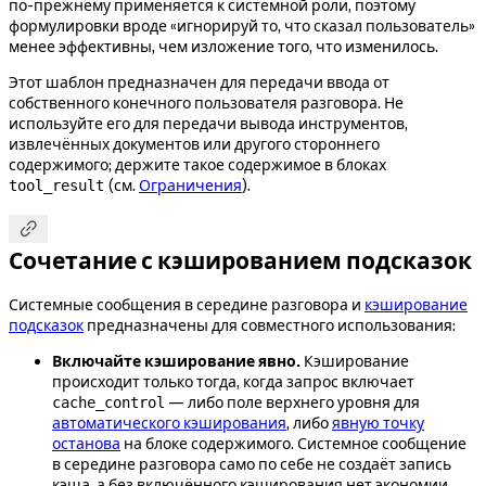
по-прежнему применяется к системной роли, поэтому
формулировки вроде «игнорируй то, что сказал пользователь»
менее эффективны, чем изложение того, что изменилось.
Этот шаблон предназначен для передачи ввода от
собственного конечного пользователя разговора. Не
используйте его для передачи вывода инструментов,
извлечённых документов или другого стороннего
содержимого; держите такое содержимое в блоках
(см.
Ограничения
).
tool_result

Сочетание с кэшированием подсказок
Системные сообщения в середине разговора и
кэширование
подсказок
предназначены для совместного использования:
Включайте кэширование явно.
Кэширование
происходит только тогда, когда запрос включает
— либо поле верхнего уровня для
cache_control
автоматического кэширования
, либо
явную точку
останова
на блоке содержимого. Системное сообщение
в середине разговора само по себе не создаёт запись
кэша, а без включённого кэширования нет экономии,