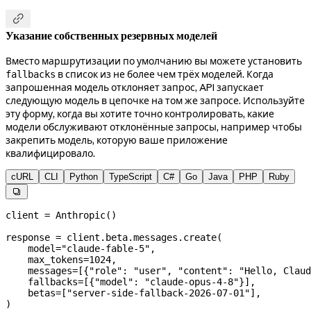

Указание собственных резервных моделей
Вместо маршрутизации по умолчанию вы можете установить
в список из не более чем трёх моделей. Когда
fallbacks
запрошенная модель отклоняет запрос, API запускает
следующую модель в цепочке на том же запросе. Используйте
эту форму, когда вы хотите точно контролировать, какие
модели обслуживают отклонённые запросы, например чтобы
закрепить модель, которую ваше приложение
квалифицировало.
cURL
CLI
Python
TypeScript
C#
Go
Java
PHP
Ruby

client 
=
 Anthropic()
response 
=
 client.beta.messages.create(
    model
=
"claude-fable-5"
,
    max_tokens
=
1024
,
    messages
=
[{
"role"
: 
"user"
, 
"content"
: 
"Hello, Claud
    fallbacks
=
[{
"model"
: 
"claude-opus-4-8"
}],
    betas
=
[
"server-side-fallback-2026-07-01"
],
)