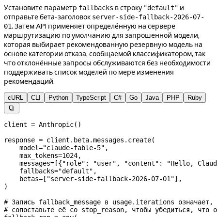
Установите параметр
в строку
и
fallbacks
"default"
отправьте бета-заголовок
server-side-fallback-2026-07-
. Затем API применяет определённую на сервере
01
маршрутизацию по умолчанию для запрошенной модели,
которая выбирает рекомендованную резервную модель на
основе категории отказа, сообщаемой классификатором, так
что отклонённые запросы обслуживаются без необходимости
поддерживать список моделей по мере изменения
рекомендаций.
cURL
CLI
Python
TypeScript
C#
Go
Java
PHP
Ruby

client 
=
 Anthropic()
response 
=
 client.beta.messages.create(
    model
=
"claude-fable-5"
,
    max_tokens
=
1024
,
    messages
=
[{
"role"
: 
"user"
, 
"content"
: 
"Hello, Claud
    fallbacks
=
"default"
,
    betas
=
[
"server-side-fallback-2026-07-01"
],
)
# Запись fallback_message в usage.iterations означает, 
# сопоставьте её со stop_reason, чтобы убедиться, что о