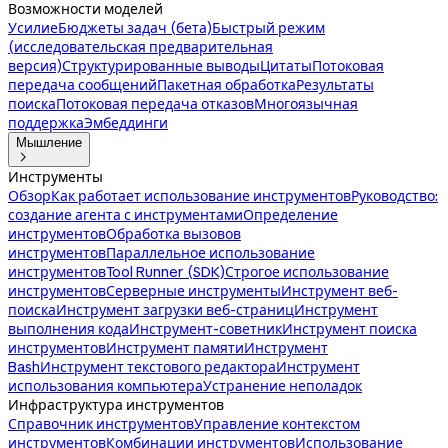
Возможности моделей
Усилие
Бюджеты задач (бета)
Быстрый режим
(исследовательская предварительная
версия)
Структурированные выводы
Цитаты
Потоковая
передача сообщений
Пакетная обработка
Результаты
поиска
Потоковая передача отказов
Многоязычная
поддержка
Эмбеддинги
Мышление

Инструменты
Обзор
Как работает использование инструментов
Руководство:
создание агента с инструментами
Определение
инструментов
Обработка вызовов
инструментов
Параллельное использование
инструментов
Tool Runner (SDK)
Строгое использование
инструментов
Серверные инструменты
Инструмент веб-
поиска
Инструмент загрузки веб-страниц
Инструмент
выполнения кода
Инструмент-советник
Инструмент поиска
инструментов
Инструмент памяти
Инструмент
Bash
Инструмент текстового редактора
Инструмент
использования компьютера
Устранение неполадок
Инфраструктура инструментов
Справочник инструментов
Управление контекстом
инструментов
Комбинации инструментов
Использование