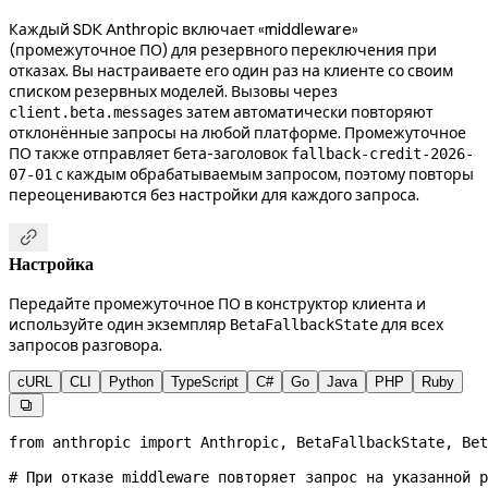
Каждый SDK Anthropic включает «middleware»
(промежуточное ПО) для резервного переключения при
отказах. Вы настраиваете его один раз на клиенте со своим
списком резервных моделей. Вызовы через
затем автоматически повторяют
client.beta.messages
отклонённые запросы на любой платформе. Промежуточное
ПО также отправляет бета-заголовок
fallback-credit-2026-
с каждым обрабатываемым запросом, поэтому повторы
07-01
переоцениваются без настройки для каждого запроса.

Настройка
Передайте промежуточное ПО в конструктор клиента и
используйте один экземпляр
для всех
BetaFallbackState
запросов разговора.
cURL
CLI
Python
TypeScript
C#
Go
Java
PHP
Ruby

from
 anthropic 
import
 Anthropic, BetaFallbackState, Bet
# При отказе middleware повторяет запрос на указанной р