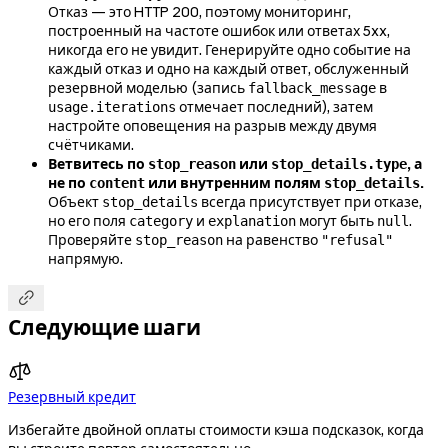
Отказ — это HTTP 200, поэтому мониторинг,
построенный на частоте ошибок или ответах 5xx,
никогда его не увидит. Генерируйте одно событие на
каждый отказ и одно на каждый ответ, обслуженный
резервной моделью (запись
в
fallback_message
отмечает последний), затем
usage.iterations
настройте оповещения на разрыв между двумя
счётчиками.
Ветвитесь по
или
, а
stop_reason
stop_details.type
не по
или внутренним полям
.
content
stop_details
Объект
всегда присутствует при отказе,
stop_details
но его поля
и
могут быть
.
category
explanation
null
Проверяйте
на равенство
stop_reason
"refusal"
напрямую.

Следующие шаги
Резервный кредит
Избегайте двойной оплаты стоимости кэша подсказок, когда