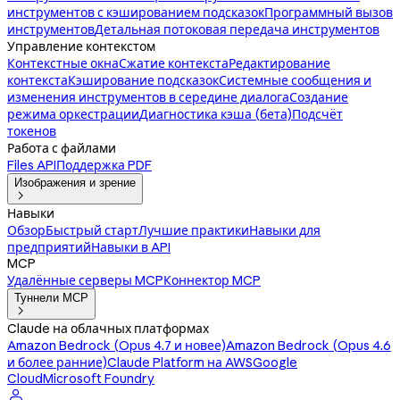
инструментов с кэшированием подсказок
Программный вызов
инструментов
Детальная потоковая передача инструментов
Управление контекстом
Контекстные окна
Сжатие контекста
Редактирование
контекста
Кэширование подсказок
Системные сообщения и
изменения инструментов в середине диалога
Создание
режима оркестрации
Диагностика кэша (бета)
Подсчёт
токенов
Работа с файлами
Files API
Поддержка PDF
Изображения и зрение

Навыки
Обзор
Быстрый старт
Лучшие практики
Навыки для
предприятий
Навыки в API
MCP
Удалённые серверы MCP
Коннектор MCP
Туннели MCP

Claude на облачных платформах
Amazon Bedrock (Opus 4.7 и новее)
Amazon Bedrock (Opus 4.6
и более ранние)
Claude Platform на AWS
Google
Cloud
Microsoft Foundry
