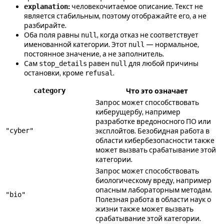
:
человекочитаемое описание. Текст не
explanation
является стабильным, поэтому отображайте его, а не
разбирайте.
Оба поля равны
, когда отказ не соответствует
null
именованной категории. Этот
— нормальное,
null
постоянное значение, а не заполнитель.
Сам
равен
для любой причины
stop_details
null
остановки, кроме
.
refusal
category
Что это означает
Запрос может способствовать
киберущербу, например
разработке вредоносного ПО или
"cyber"
эксплойтов. Безобидная работа в
области кибербезопасности также
может вызвать срабатывание этой
категории.
Запрос может способствовать
биологическому вреду, например
опасным лабораторным методам.
"bio"
Полезная работа в области наук о
жизни также может вызвать
срабатывание этой категории.