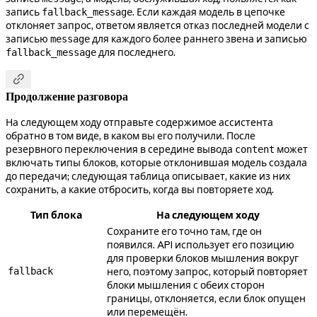
запись
. Если каждая модель в цепочке
fallback_message
отклоняет запрос, ответом является отказ последней модели с
записью
для каждого более раннего звена и записью
message
для последнего.
fallback_message

Продолжение разговора
На следующем ходу отправьте содержимое ассистента
обратно в том виде, в каком вы его получили. После
резервного переключения в середине вывода
может
content
включать типы блоков, которые отклонившая модель создала
до передачи; следующая таблица описывает, какие из них
сохранить, а какие отбросить, когда вы повторяете ход.
Тип блока
На следующем ходу
Сохраните его точно там, где он
появился. API использует его позицию
для проверки блоков мышления вокруг
fallback
него, поэтому запрос, который повторяет
блоки мышления с обеих сторон
границы, отклоняется, если блок опущен
или перемещён.