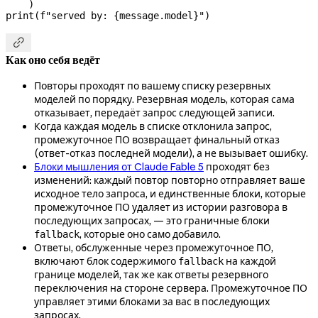
    )
print
(
f
"served by: 
{
message.model
}
"
)

Как оно себя ведёт
Повторы проходят по вашему списку резервных
моделей по порядку. Резервная модель, которая сама
отказывает, передаёт запрос следующей записи.
Когда каждая модель в списке отклонила запрос,
промежуточное ПО возвращает финальный отказ
(ответ-отказ последней модели), а не вызывает ошибку.
Блоки мышления от Claude Fable 5
проходят без
изменений: каждый повтор повторно отправляет ваше
исходное тело запроса, и единственные блоки, которые
промежуточное ПО удаляет из истории разговора в
последующих запросах, — это граничные блоки
, которые оно само добавило.
fallback
Ответы, обслуженные через промежуточное ПО,
включают блок содержимого
на каждой
fallback
границе моделей, так же как ответы резервного
переключения на стороне сервера. Промежуточное ПО
управляет этими блоками за вас в последующих
запросах.