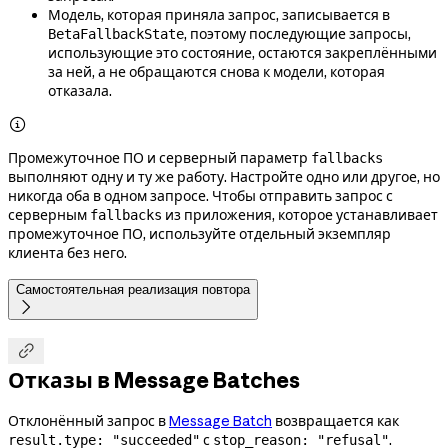
Модель, которая приняла запрос, записывается в
, поэтому последующие запросы,
BetaFallbackState
использующие это состояние, остаются закреплёнными
за ней, а не обращаются снова к модели, которая
отказала.

Промежуточное ПО и серверный параметр
fallbacks
выполняют одну и ту же работу. Настройте одно или другое, но
никогда оба в одном запросе. Чтобы отправить запрос с
серверным
из приложения, которое устанавливает
fallbacks
промежуточное ПО, используйте отдельный экземпляр
клиента без него.
Самостоятельная реализация повтора


Отказы в Message Batches
Отклонённый запрос в
Message Batch
возвращается как
с
.
result.type: "succeeded"
stop_reason: "refusal"