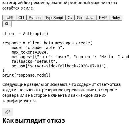
категорий без рекомендованной резервной модели отказ
остаётся в силе.
cURL
CLI
Python
TypeScript
C#
Go
Java
PHP
Ruby

client 
=
 Anthropic()
response 
=
 client.beta.messages.create(
    model
=
"claude-fable-5"
,
    max_tokens
=
1024
,
    messages
=
[{
"role"
: 
"user"
, 
"content"
: 
"Hello, Claud
    fallbacks
=
"default"
,
    betas
=
[
"server-side-fallback-2026-07-01"
],
)
print
(response.model)
Следующие разделы описывают, что содержит ответ-отказ,
когда использовать резервное переключение на стороне
сервера или на стороне клиента и как каждое из них
тарифицируется.

Как выглядит отказ