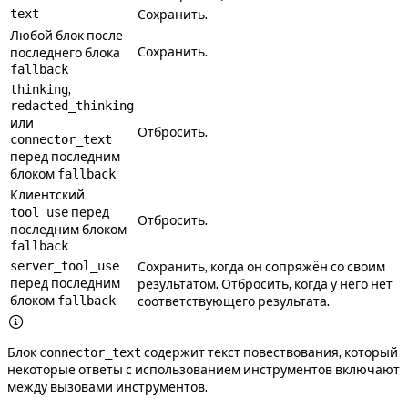
text
Сохранить.
Любой блок после
Сохранить.
последнего блока
fallback
,
thinking
redacted_thinking
или
Отбросить.
connector_text
перед последним
блоком
fallback
Клиентский
перед
tool_use
Отбросить.
последним блоком
fallback
server_tool_use
Сохранить, когда он сопряжён со своим
перед последним
результатом. Отбросить, когда у него нет
блоком
fallback
соответствующего результата.

Блок
содержит текст повествования, который
connector_text
некоторые ответы с использованием инструментов включают
между вызовами инструментов.