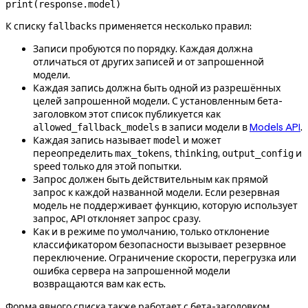
print
(response.model)
К списку
применяется несколько правил:
fallbacks
Записи пробуются по порядку. Каждая должна
отличаться от других записей и от запрошенной
модели.
Каждая запись должна быть одной из разрешённых
целей запрошенной модели. С установленным бета-
заголовком этот список публикуется как
в записи модели в
Models API
.
allowed_fallback_models
Каждая запись называет
и может
model
переопределить
,
,
и
max_tokens
thinking
output_config
только для этой попытки.
speed
Запрос должен быть действительным как прямой
запрос к каждой названной модели. Если резервная
модель не поддерживает функцию, которую использует
запрос, API отклоняет запрос сразу.
Как и в режиме по умолчанию, только отклонение
классификатором безопасности вызывает резервное
переключение. Ограничение скорости, перегрузка или
ошибка сервера на запрошенной модели
возвращаются вам как есть.
Форма явного списка также работает с бета-заголовком