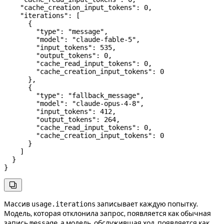
    "cache_creation_input_tokens"
: 
0
,
    "iterations"
: [
      {
        "type"
: 
"message"
,
        "model"
: 
"claude-fable-5"
,
        "input_tokens"
: 
535
,
        "output_tokens"
: 
0
,
        "cache_read_input_tokens"
: 
0
,
        "cache_creation_input_tokens"
: 
0
      },
      {
        "type"
: 
"fallback_message"
,
        "model"
: 
"claude-opus-4-8"
,
        "input_tokens"
: 
412
,
        "output_tokens"
: 
264
,
        "cache_read_input_tokens"
: 
0
,
        "cache_creation_input_tokens"
: 
0
      }
    ]
  }
}

Массив
записывает каждую попытку.
usage.iterations
Модель, которая отклонила запрос, появляется как обычная
запись
, а модель, обслужившая ход, появляется как
message