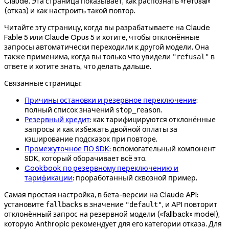
Claude. Эта страница показывает, как распознать «refusal»
(отказ) и как настроить такой повтор.
Читайте эту страницу, когда вы разрабатываете на Claude
Fable 5 или Claude Opus 5 и хотите, чтобы отклонённые
запросы автоматически переходили к другой модели. Она
также применима, когда вы только что увидели
в
"refusal"
ответе и хотите знать, что делать дальше.
Связанные страницы:
Причины остановки и резервное переключение
:
полный список значений
.
stop_reason
Резервный кредит
: как тарифицируются отклонённые
запросы и как избежать двойной оплаты за
кэширование подсказок при повторе.
Промежуточное ПО SDK
: вспомогательный компонент
SDK, который оборачивает всё это.
Cookbook по резервному переключению и
тарификации
: проработанный сквозной пример.
Самая простая настройка, в бета-версии на Claude API:
установите
в значение
, и API повторит
fallbacks
"default"
отклонённый запрос на резервной модели («fallback» model),
которую Anthropic рекомендует для его категории отказа. Для