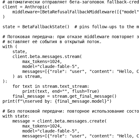
# автоматически отправляет бета-заголовок fallback-cred
client 
=
 Anthropic(
    middleware
=
[BetaRefusalFallbackMiddleware([{
"model"
)
state 
=
 BetaFallbackState()  
# pins follow-ups to the m
# Потоковая передача: при отказе middleware повторяет з
# вставляет её события в открытый поток.
with
 (
    state,
    client.beta.messages.stream(
        max_tokens
=
1024
,
        model
=
"claude-fable-5"
,
        messages
=
[{
"role"
: 
"user"
, 
"content"
: 
"Hello, C
    ) 
as
 stream,
):
    for
 text 
in
 stream.text_stream:
        print
(text, 
end
=
""
, 
flush
=
True
)
    final_message 
=
 stream.get_final_message()
print
(
f
"
\n
served by: 
{
final_message.model
}
"
)
# Без потоковой передачи: повторное использование состо
with
 state:
    message 
=
 client.beta.messages.create(
        max_tokens
=
1024
,
        model
=
"claude-fable-5"
,
        messages
=
[{
"role"
: 
"user"
, 
"content"
: 
"Hello, C