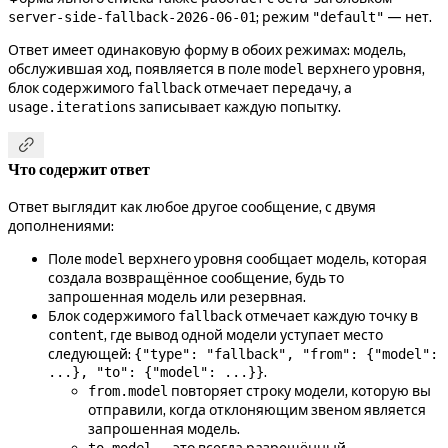
; режим
— нет.
server-side-fallback-2026-06-01
"default"
Ответ имеет одинаковую форму в обоих режимах: модель,
обслужившая ход, появляется в поле
верхнего уровня,
model
блок содержимого
отмечает передачу, а
fallback
записывает каждую попытку.
usage.iterations

Что содержит ответ
Ответ выглядит как любое другое сообщение, с двумя
дополнениями:
Поле
верхнего уровня сообщает модель, которая
model
создала возвращённое сообщение, будь то
запрошенная модель или резервная.
Блок содержимого
отмечает каждую точку в
fallback
, где вывод одной модели уступает место
content
следующей:
{"type": "fallback", "from": {"model":
.
...}, "to": {"model": ...}}
повторяет строку модели, которую вы
from.model
отправили, когда отклоняющим звеном является
запрошенная модель.
— это всегда разрешённый
to.model