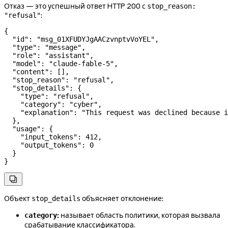
Отказ — это успешный ответ HTTP 200 с
stop_reason:
:
"refusal"
{
  "id"
: 
"msg_01XFUDYJgAACzvnptvVoYEL"
,
  "type"
: 
"message"
,
  "role"
: 
"assistant"
,
  "model"
: 
"claude-fable-5"
,
  "content"
: [],
  "stop_reason"
: 
"refusal"
,
  "stop_details"
: {
    "type"
: 
"refusal"
,
    "category"
: 
"cyber"
,
    "explanation"
: 
"This request was declined because i
  },
  "usage"
: {
    "input_tokens"
: 
412
,
    "output_tokens"
: 
0
  }
}

Объект
объясняет отклонение:
stop_details
:
называет область политики, которая вызвала
category
срабатывание классификатора.