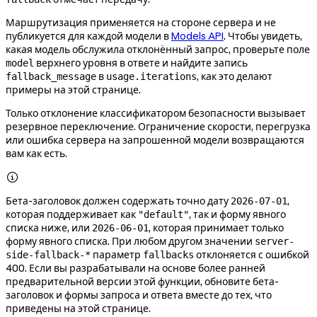
Маршрутизация применяется на стороне сервера и не
публикуется для каждой модели в
Models API
. Чтобы увидеть,
какая модель обслужила отклонённый запрос, проверьте поле
верхнего уровня в ответе и найдите запись
model
в
, как это делают
fallback_message
usage.iterations
примеры на этой странице.
Только отклонение классификатором безопасности вызывает
резервное переключение. Ограничение скорости, перегрузка
или ошибка сервера на запрошенной модели возвращаются
вам как есть.

Бета-заголовок должен содержать точно дату
,
2026-07-01
которая поддерживает как
, так и форму явного
"default"
списка ниже, или
, которая принимает только
2026-06-01
форму явного списка. При любом другом значении
server-
параметр
отклоняется с ошибкой
side-fallback-*
fallbacks
400. Если вы разрабатывали на основе более ранней
предварительной версии этой функции, обновите бета-
заголовок и формы запроса и ответа вместе до тех, что
приведены на этой странице.