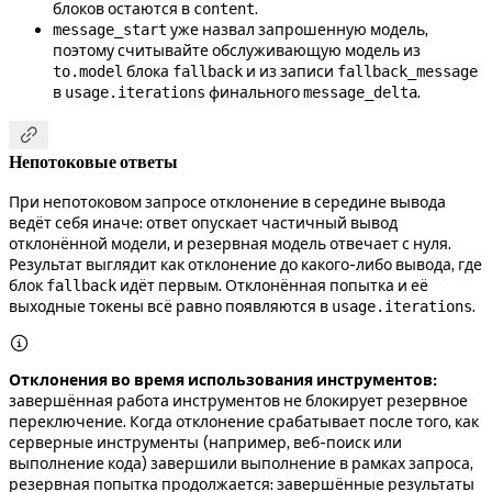
блоков остаются в
.
content
уже назвал запрошенную модель,
message_start
поэтому считывайте обслуживающую модель из
блока
и из записи
to.model
fallback
fallback_message
в
финального
.
usage.iterations
message_delta

Непотоковые ответы
При непотоковом запросе отклонение в середине вывода
ведёт себя иначе: ответ опускает частичный вывод
отклонённой модели, и резервная модель отвечает с нуля.
Результат выглядит как отклонение до какого-либо вывода, где
блок
идёт первым. Отклонённая попытка и её
fallback
выходные токены всё равно появляются в
.
usage.iterations

Отклонения во время использования инструментов:
завершённая работа инструментов не блокирует резервное
переключение. Когда отклонение срабатывает после того, как
серверные инструменты (например, веб-поиск или
выполнение кода) завершили выполнение в рамках запроса,
резервная попытка продолжается: завершённые результаты