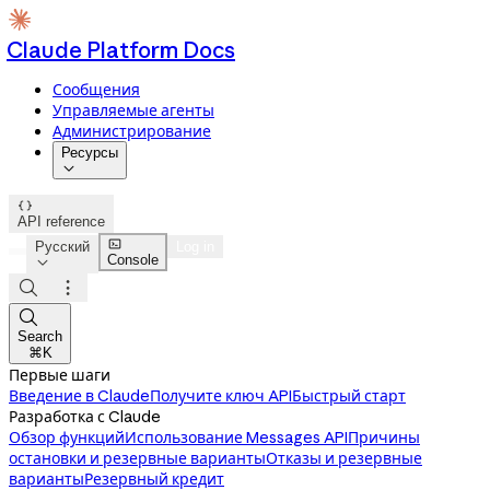
Claude Platform Docs
Сообщения
Управляемые агенты
Администрирование
Ресурсы


API reference

Русский
Log in
Console




Search
⌘K
Первые шаги
Введение в Claude
Получите ключ API
Быстрый старт
Разработка с Claude
Обзор функций
Использование Messages API
Причины
остановки и резервные варианты
Отказы и резервные
варианты
Резервный кредит