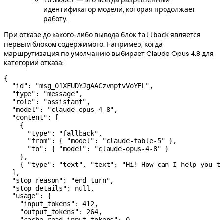
идентификатор модели, которая продолжает
работу.
При отказе до какого-либо вывода блок
является
fallback
первым блоком содержимого. Например, когда
маршрутизация по умолчанию выбирает Claude Opus 4.8 для
категории отказа:
{
  "id"
: 
"msg_01XFUDYJgAACzvnptvVoYEL"
,
  "type"
: 
"message"
,
  "role"
: 
"assistant"
,
  "model"
: 
"claude-opus-4-8"
,
  "content"
: [
    {
      "type"
: 
"fallback"
,
      "from"
: { 
"model"
: 
"claude-fable-5"
 },
      "to"
: { 
"model"
: 
"claude-opus-4-8"
 }
    },
    { 
"type"
: 
"text"
, 
"text"
: 
"Hi! How can I help you t
  ],
  "stop_reason"
: 
"end_turn"
,
  "stop_details"
: 
null
,
  "usage"
: {
    "input_tokens"
: 
412
,
    "output_tokens"
: 
264
,
    "cache_read_input_tokens"
: 
0
,