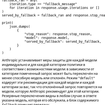
fallback_ran 
=
 any
(
    iteration.type 
==
 "fallback_message"
    for
 iteration 
in
 response.usage.iterations 
or
 []
)
served_by_fallback 
=
 fallback_ran 
and
 response.stop_rea
print
(
    json.dumps(
        {
            "stop_reason"
: response.stop_reason,
            "model"
: response.model,
            "served_by_fallback"
: served_by_fallback,
        }
    )
)
Anthropic устанавливает меры защиты для каждой модели
индивидуально и для каждой категории политики в
соответствии с возможностями модели: в зависимости от
категории помеченный запрос может быть переключён на
менее способную модель или отклонён. Режим
"default"
кодирует эти рекомендации для каждой модели и каждой
категории за вас, так что отклонённый запрос повторяется на
модели, которую Anthropic рекомендует для этой категории.
Резервные переключения видны в любом случае: в ответе
указана модель, которая его обслужила, а блок содержимого
отмечает передачу.
fallback