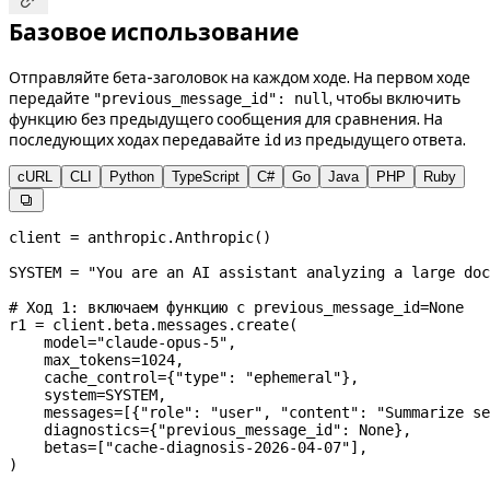

Базовое использование
Отправляйте бета-заголовок на каждом ходе. На первом ходе
передайте
, чтобы включить
"previous_message_id": null
функцию без предыдущего сообщения для сравнения. На
последующих ходах передавайте
из предыдущего ответа.
id
cURL
CLI
Python
TypeScript
C#
Go
Java
PHP
Ruby

client 
=
 anthropic.Anthropic()
SYSTEM
 =
 "You are an AI assistant analyzing a large do
# Ход 1: включаем функцию с previous_message_id=None
r1 
=
 client.beta.messages.create(
    model
=
"claude-opus-5"
,
    max_tokens
=
1024
,
    cache_control
=
{
"type"
: 
"ephemeral"
},
    system
=
SYSTEM
,
    messages
=
[{
"role"
: 
"user"
, 
"content"
: 
"Summarize se
    diagnostics
=
{
"previous_message_id"
: 
None
},
    betas
=
[
"cache-diagnosis-2026-04-07"
],
)