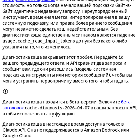
стоимость, но только когда начало вашей подсказки байт-в-
байт идентично недавнему запросу. Переупорядоченный
инструмент, временная метка, интерполированная в вашу
системную подсказку, или правка более раннего сообщения
могут незаметно сделать кэш недействительным. Без
диагностики кэша единственным сигналом является падение
до нуля без какого-либо
usage.cache_read_input_tokens
указания на то, что изменилось.
Диагностика кэша закрывает этот пробел. Передайте
id
вашего предыдущего ответа, и API сравнит два запроса и
сообщит вам, где они разошлись (модель, системная
подсказка, инструменты или история сообщений), чтобы вы
могли устранить первопричину вместо того, чтобы гадать.

Диагностика кэша находится в бета-версии. Включите
бета-
заголовок
в ваши запросы к API,
cache-diagnosis-2026-04-07
чтобы использовать эту функцию.
Диагностика кэша в настоящее время доступна только в
Claude API. Она не поддерживается в Amazon Bedrock или
Google Cloud.