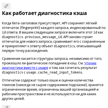

Как работает диагностика кэша
Когда бета-заголовок присутствует, API сохраняет лёгкий
отпечаток (fingerprint) каждого запроса, индексированный по
ответа. В вашем следующем запросе включите этот
как
id
id
. API заново строит
diagnostics.previous_message_id
отпечаток для нового запроса, сравнивает его с сохранённым
и прикрепляет к ответу объект
, описывающий
diagnostics
первую точку расхождения.
Сравнение касается структуры запроса, независимо от того,
произошло ли фактическое попадание в кэш. См.
Чтение
диагностики вместе с usage
о том, как сочетать результат
с
.
diagnostics
usage.cache_read_input_tokens
Отпечатки содержат только хэши и оценки количества
токенов (никогда не сырое содержимое подсказки), хранятся
ограниченное время, ограничены вашей организацией и
рабочим пространством и не используются ни для каких
других целей.