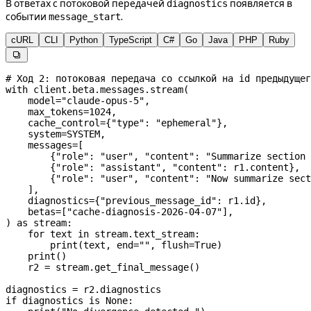
В ответах с потоковой передачей
появляется в
diagnostics
событии
.
message_start
cURL
CLI
Python
TypeScript
C#
Go
Java
PHP
Ruby

# Ход 2: потоковая передача со ссылкой на id предыдущег
with
 client.beta.messages.stream(
    model
=
"claude-opus-5"
,
    max_tokens
=
1024
,
    cache_control
=
{
"type"
: 
"ephemeral"
},
    system
=
SYSTEM
,
    messages
=
[
        {
"role"
: 
"user"
, 
"content"
: 
"Summarize section 
        {
"role"
: 
"assistant"
, 
"content"
: r1.content},
        {
"role"
: 
"user"
, 
"content"
: 
"Now summarize sect
    ],
    diagnostics
=
{
"previous_message_id"
: r1.id},
    betas
=
[
"cache-diagnosis-2026-04-07"
],
) 
as
 stream:
    for
 text 
in
 stream.text_stream:
        print
(text, 
end
=
""
, 
flush
=
True
)
    print
()
    r2 
=
 stream.get_final_message()
diagnostics 
=
 r2.diagnostics
if
 diagnostics 
is
 None
: