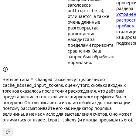
проверки
заголовков
раздела
),
anthropic-beta
Устране
отличается, а также
распрос
очень длинные
проблем
разговоры, где
страниц
расхождение
кэширов
находится за
подсказок
пределами горизонта
сравнения. Ваш
запрос был обработан
нормально.

Четыре типа
также несут целое число
*_changed
: оценку того, сколько входных
cache_missed_input_tokens
токенов оказалось после точки расхождения, что даёт вам
представление о том, сколько кэшируемого префикса было
потеряно. Оно вычисляется из длин в байтах до токенизации,
поэтому рассматривайте его как индикатор порядка
величины, а не как число для выставления счетов. Оно может
отличаться от
(и иногда превышать его).
usage.input_tokens
