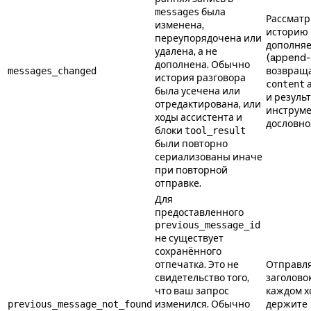
была
messages
Рассматр
изменена,
историю 
переупорядочена или
дополня
удалена, а не
(append-o
дополнена. Обычно
возвращ
messages_changed
история разговора
а
content
была усечена или
и резуль
отредактирована, или
инструм
ходы ассистента и
дословно
блоки
tool_result
были повторно
сериализованы иначе
при повторной
отправке.
Для
предоставленного
previous_message_id
не существует
сохранённого
отпечатка. Это не
Отправля
свидетельство того,
заголово
что ваш запрос
каждом х
изменился. Обычно
держите
previous_message_not_found