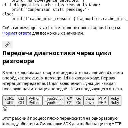
    print
(
"No divergence detected."
)
elif
 diagnostics.cache_miss_reason 
is
 None
:
    print
(
"Comparison still pending."
)
else
:
    print
(
f
"cache_miss_reason: 
{
diagnostics.cache_miss_
Событие
несёт полное поле
; см.
message_start
diagnostics
Формат ответа
для возможных значений.

Передача диагностики через цикл
разговора
В многоходовом разговоре передавайте последний
ответа
id
вперёд как
на каждом ходе. Первая
previous_message_id
итерация передаёт
для включения функции; каждая
null
последующая итерация передаёт
из предыдущего ответа.
id
cURL
CLI
Python
TypeScript
C#
Go
Java
PHP
Ruby
cURL
CLI
Python
TypeScript
C#
Go
Java
PHP
Ruby

Этот рабочий процесс плохо переносится на одноразовую
команду оболочки. См. вкладки SDK для шаблона цикла; HTTP-