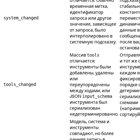
отличается. Обычно
подсказк
временная метка,
стабильн
идентификатор
констант
system_changed
запроса или другое
перемес
значение, зависящее
динамич
от запроса, было
данные в
интерполировано в
сообщен
системную подсказку.
после ва
останова
Массив
Отправля
tools
отличается:
и тот же 
инструменты были
инструме
добавлены, удалены
каждом х
или
фиксиро
tools_changed
переупорядочены
порядке 
между ходами, или
детерми
JSON
input_schema
сериали
инструмента был
схемами
сериализован
(наприме
недетерминированно.
сортируй
Модель, система и
инструменты
совпадают, но более
ранняя запись в