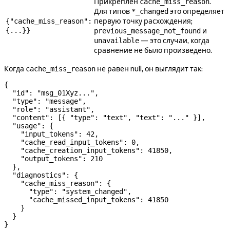
Прикреплён
.
cache_miss_reason
Для типов
это определяет
*_changed
первую точку расхождения;
{"cache_miss_reason":
{...}}
и
previous_message_not_found
— это случаи, когда
unavailable
сравнение не было произведено.
Когда
не равен null, он выглядит так:
cache_miss_reason
{
  "id"
: 
"msg_01Xyz..."
,
  "type"
: 
"message"
,
  "role"
: 
"assistant"
,
  "content"
: [{ 
"type"
: 
"text"
, 
"text"
: 
"..."
 }],
  "usage"
: {
    "input_tokens"
: 
42
,
    "cache_read_input_tokens"
: 
0
,
    "cache_creation_input_tokens"
: 
41850
,
    "output_tokens"
: 
210
  },
  "diagnostics"
: {
    "cache_miss_reason"
: {
      "type"
: 
"system_changed"
,
      "cache_missed_input_tokens"
: 
41850
    }
  }
}