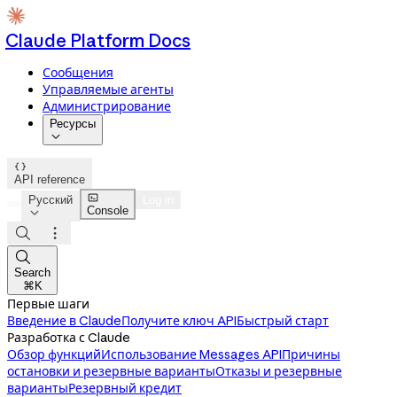
Claude Platform Docs
Сообщения
Управляемые агенты
Администрирование
Ресурсы


API reference

Русский
Log in
Console




Search
⌘K
Первые шаги
Введение в Claude
Получите ключ API
Быстрый старт
Разработка с Claude
Обзор функций
Использование Messages API
Причины
остановки и резервные варианты
Отказы и резервные
варианты
Резервный кредит