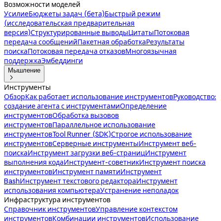
Возможности моделей
Усилие
Бюджеты задач (бета)
Быстрый режим
(исследовательская предварительная
версия)
Структурированные выводы
Цитаты
Потоковая
передача сообщений
Пакетная обработка
Результаты
поиска
Потоковая передача отказов
Многоязычная
поддержка
Эмбеддинги
Мышление

Инструменты
Обзор
Как работает использование инструментов
Руководство:
создание агента с инструментами
Определение
инструментов
Обработка вызовов
инструментов
Параллельное использование
инструментов
Tool Runner (SDK)
Строгое использование
инструментов
Серверные инструменты
Инструмент веб-
поиска
Инструмент загрузки веб-страниц
Инструмент
выполнения кода
Инструмент-советник
Инструмент поиска
инструментов
Инструмент памяти
Инструмент
Bash
Инструмент текстового редактора
Инструмент
использования компьютера
Устранение неполадок
Инфраструктура инструментов
Справочник инструментов
Управление контекстом
инструментов
Комбинации инструментов
Использование