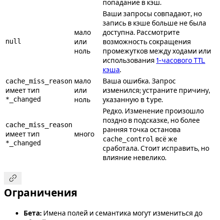
попадание в кэш.
Ваши запросы совпадают, но
запись в кэше больше не была
мало
доступна. Рассмотрите
null
или
возможность сокращения
ноль
промежутков между ходами или
использования
1-часового TTL
кэша
.
мало
Ваша ошибка. Запрос
cache_miss_reason
имеет тип
или
изменился; устраните причину,
*_changed
ноль
указанную в
.
type
Редко. Изменение произошло
поздно в подсказке, но более
cache_miss_reason
ранняя точка останова
имеет тип
много
всё же
cache_control
*_changed
сработала. Стоит исправить, но
влияние невелико.

Ограничения
Бета:
Имена полей и семантика могут измениться до