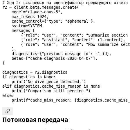
# Ход 2: ссылаемся на идентификатор предыдущего ответа
r2 
=
 client.beta.messages.create(
    model
=
"claude-opus-5"
,
    max_tokens
=
1024
,
    cache_control
=
{
"type"
: 
"ephemeral"
},
    system
=
SYSTEM
,
    messages
=
[
        {
"role"
: 
"user"
, 
"content"
: 
"Summarize section 
        {
"role"
: 
"assistant"
, 
"content"
: r1.content},
        {
"role"
: 
"user"
, 
"content"
: 
"Now summarize sect
    ],
    diagnostics
=
{
"previous_message_id"
: r1.id},
    betas
=
[
"cache-diagnosis-2026-04-07"
],
)
diagnostics 
=
 r2.diagnostics
if
 diagnostics 
is
 None
:
    print
(
"No divergence detected."
)
elif
 diagnostics.cache_miss_reason 
is
 None
:
    print
(
"Comparison still pending."
)
else
:
    print
(
f
"cache_miss_reason: 
{
diagnostics.cache_miss_

Потоковая передача