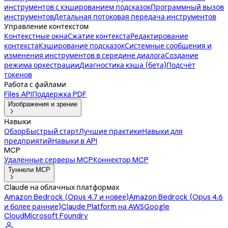
инструментов с кэшированием подсказок
Программный вызов
инструментов
Детальная потоковая передача инструментов
Управление контекстом
Контекстные окна
Сжатие контекста
Редактирование
контекста
Кэширование подсказок
Системные сообщения и
изменения инструментов в середине диалога
Создание
режима оркестрации
Диагностика кэша (бета)
Подсчёт
токенов
Работа с файлами
Files API
Поддержка PDF
Изображения и зрение

Навыки
Обзор
Быстрый старт
Лучшие практики
Навыки для
предприятий
Навыки в API
MCP
Удалённые серверы MCP
Коннектор MCP
Туннели MCP

Claude на облачных платформах
Amazon Bedrock (Opus 4.7 и новее)
Amazon Bedrock (Opus 4.6
и более ранние)
Claude Platform на AWS
Google
Cloud
Microsoft Foundry
