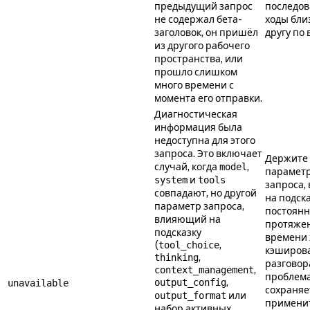
предыдущий запрос
последо
не содержал бета-
ходы близ
заголовок, он пришёл
другу по
из другого рабочего
пространства, или
прошло слишком
много времени с
момента его отправки.
Диагностическая
информация была
недоступна для этого
запроса. Это включает
Держите
случай, когда
,
model
парамет
и
system
tools
запроса,
совпадают, но другой
на подска
параметр запроса,
постоян
влияющий на
протяжен
подсказку
времени
(
,
tool_choice
кэширов
,
thinking
разговор
,
context_management
проблем
,
output_config
unavailable
сохраняе
или
output_format
примени
набор активных