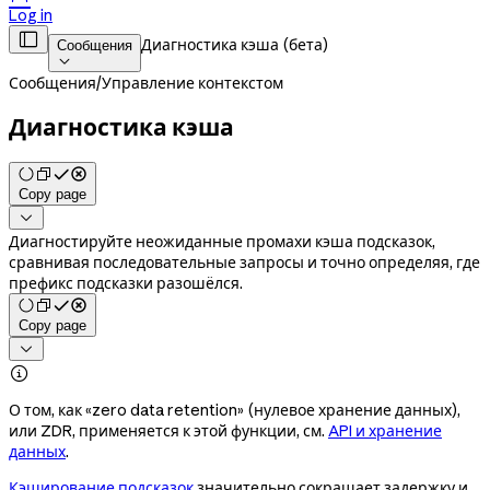
Log in

Диагностика кэша (бета)
Сообщения

Сообщения
/
Управление контекстом
Диагностика кэша
Copy page

Диагностируйте неожиданные промахи кэша подсказок,
сравнивая последовательные запросы и точно определяя, где
префикс подсказки разошёлся.
Copy page


О том, как «zero data retention» (нулевое хранение данных),
или ZDR, применяется к этой функции, см.
API и хранение
данных
.
Кэширование подсказок
значительно сокращает задержку и