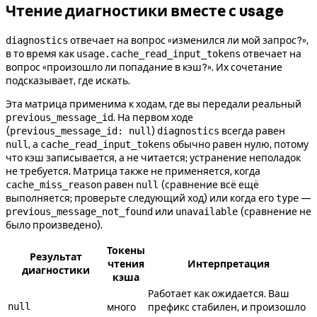
Чтение диагностики вместе с usage
отвечает на вопрос «изменился ли мой запрос?»,
diagnostics
в то время как
отвечает на
usage.cache_read_input_tokens
вопрос «произошло ли попадание в кэш?». Их сочетание
подсказывает, где искать.
Эта матрица применима к ходам, где вы передали реальный
. На первом ходе
previous_message_id
(
)
всегда равен
previous_message_id: null
diagnostics
, а
обычно равен нулю, потому
null
cache_read_input_tokens
что кэш записывается, а не читается; устранение неполадок
не требуется. Матрица также не применяется, когда
равен
(сравнение всё ещё
cache_miss_reason
null
выполняется; проверьте следующий ход) или когда его
—
type
или
(сравнение не
previous_message_not_found
unavailable
было произведено).
Токены
Результат
чтения
Интерпретация
диагностики
кэша
Работает как ожидается. Ваш
null
много
префикс стабилен, и произошло