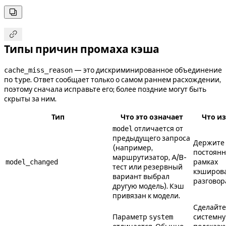


Типы причин промаха кэша
— это дискриминированное объединение
cache_miss_reason
по
. Ответ сообщает только о самом раннем расхождении,
type
поэтому сначала исправьте его; более поздние могут быть
скрыты за ним.
Тип
Что это означает
Что и
отличается от
model
предыдущего запроса
Держите
(например,
постоянн
маршрутизатор, A/B-
рамках
model_changed
тест или резервный
кэширов
вариант выбрал
разговор
другую модель). Кэш
привязан к модели.
Сделайте
Параметр
системн
system