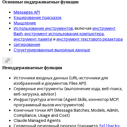
Основные поддерживаемые функции
Messages API
Кэширование подсказок
Мышление
Использование инструментов
, включая
инструмент
Bash
,
инструмент использования компьютера
,
инструмент памяти
и
инструмент текстового редактора
Цитирование
Структурированные выходные данные

Неподдерживаемые функции
Источники входных данных (URL-источники для
изображений и документов, Files API)
Серверные инструменты (выполнение кода, веб-поиск,
веб-загрузка, advisor)
Инфраструктура агентов (Agent Skills, коннектор MCP,
программный вызов инструментов)
Конечные точки API (Message Batches, Models, Admin,
Compliance, Usage and Cost)
Claude Managed Agents
Серверный резервный переход (параметр
;
fallbacks