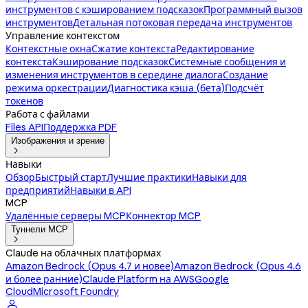
инструментов с кэшированием подсказок
Программный вызов
инструментов
Детальная потоковая передача инструментов
Управление контекстом
Контекстные окна
Сжатие контекста
Редактирование
контекста
Кэширование подсказок
Системные сообщения и
изменения инструментов в середине диалога
Создание
режима оркестрации
Диагностика кэша (бета)
Подсчёт
токенов
Работа с файлами
Files API
Поддержка PDF
Изображения и зрение

Навыки
Обзор
Быстрый старт
Лучшие практики
Навыки для
предприятий
Навыки в API
MCP
Удалённые серверы MCP
Коннектор MCP
Туннели MCP

Claude на облачных платформах
Amazon Bedrock (Opus 4.7 и новее)
Amazon Bedrock (Opus 4.6
и более ранние)
Claude Platform на AWS
Google
Cloud
Microsoft Foundry
