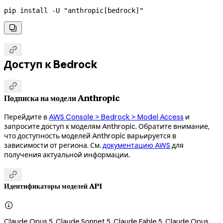
pip
 install
 -U
 "anthropic[bedrock]"


Доступ к Bedrock

Подписка на модели Anthropic
Перейдите в
AWS Console > Bedrock > Model Access
и
запросите доступ к моделям Anthropic. Обратите внимание,
что доступность моделей Anthropic варьируется в
зависимости от региона. См.
документацию AWS
для
получения актуальной информации.

Идентификаторы моделей API

Claude Opus 5, Claude Sonnet 5, Claude Fable 5, Claude Opus