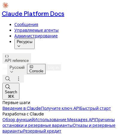
Claude Platform Docs
Сообщения
Управляемые агенты
Администрирование
Ресурсы


API reference

Русский
Log in
Console




Search
⌘K
Первые шаги
Введение в Claude
Получите ключ API
Быстрый старт
Разработка с Claude
Обзор функций
Использование Messages API
Причины
остановки и резервные варианты
Отказы и резервные
варианты
Резервный кредит