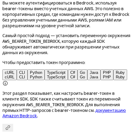
Вы можете аутентифицироваться в Bedrock, используя
bearer-токены вместо учетных данных AWS. Это полезно в
корпоративных средах, где командам нужен доступ к Bedrock
без управления учетными данными AWS, ролями IAM или
разрешениями на уровне учетной записи.
Самый простой подход — установить переменную окружения
, которую каждый SDK
AWS_BEARER_TOKEN_BEDROCK
обнаруживает автоматически при разрешении учетных
данных из окружения.
Чтобы предоставить токен программно:
cURL
CLI
Python
TypeScript
C#
Go
Java
PHP
Ruby
cURL
CLI
Python
TypeScript
C#
Go
Java
PHP
Ruby

Этот раздел показывает, как настроить bearer-токен в
клиенте SDK. SDK также считывают токен из переменной
окружения
. Для выполнения
AWS_BEARER_TOKEN_BEDROCK
прямых HTTP-запросов с bearer-токеном см.
документацию
Amazon Bedrock
.
