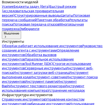
Возможности моделей
Усилие
Бюджеты задач (бета)
Быстрый режим
(исследовательская предварительная
версия)
Структурированные выводы
Цитаты
Потоковая
передача сообщений
Пакетная обработка
Результаты
поиска
Потоковая передача отказов
Многоязычная
поддержка
Эмбеддинги
Мышление

Инструменты
Обзор
Как работает использование инструментов
Руководство:
создание агента с инструментами
Определение
инструментов
Обработка вызовов
инструментов
Параллельное использование
инструментов
Tool Runner (SDK)
Строгое использование
инструментов
Серверные инструменты
Инструмент веб-
поиска
Инструмент загрузки веб-страниц
Инструмент
выполнения кода
Инструмент-советник
Инструмент поиска
инструментов
Инструмент памяти
Инструмент
Bash
Инструмент текстового редактора
Инструмент
использования компьютера
Устранение неполадок
Инфраструктура инструментов
Справочник инструментов
Управление контекстом
инструментов
Комбинации инструментов
Использование