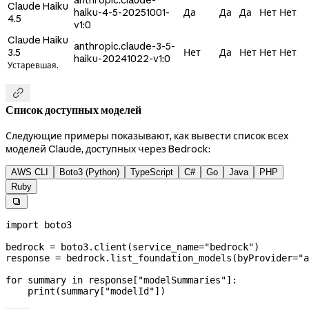
Claude Haiku
haiku-4-5-20251001-
Да
Да
Да
Нет
Нет
4.5
v1:0
Claude Haiku
anthropic.claude-3-5-
3.5
Нет
Да
Нет
Нет
Нет
haiku-20241022-v1:0
Устаревшая.

Список доступных моделей
Следующие примеры показывают, как вывести список всех
моделей Claude, доступных через Bedrock:
AWS CLI
Boto3 (Python)
TypeScript
C#
Go
Java
PHP
Ruby

import
 boto3
bedrock 
=
 boto3.client(
service_name
=
"bedrock"
)
response 
=
 bedrock.list_foundation_models(
byProvider
=
"a
for
 summary 
in
 response[
"modelSummaries"
]:
    print
(summary[
"modelId"
])