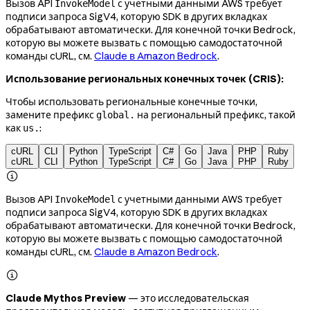
Вызов API
с учетными данными AWS требует
InvokeModel
подписи запроса SigV4, которую SDK в других вкладках
обрабатывают автоматически. Для конечной точки Bedrock,
которую вы можете вызвать с помощью самодостаточной
команды cURL, см.
Claude в Amazon Bedrock
.
Использование региональных конечных точек (CRIS):
Чтобы использовать региональные конечные точки,
замените префикс
на региональный префикс, такой
global.
как
:
us.
cURL
CLI
Python
TypeScript
C#
Go
Java
PHP
Ruby
cURL
CLI
Python
TypeScript
C#
Go
Java
PHP
Ruby

Вызов API
с учетными данными AWS требует
InvokeModel
подписи запроса SigV4, которую SDK в других вкладках
обрабатывают автоматически. Для конечной точки Bedrock,
которую вы можете вызвать с помощью самодостаточной
команды cURL, см.
Claude в Amazon Bedrock
.

Claude Mythos Preview
— это исследовательская