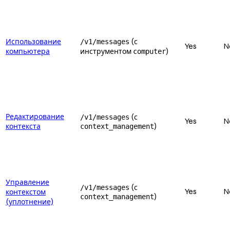
Использование
(с
/v1/messages
Yes
N
компьютера
инструментом
)
computer
Редактирование
(с
/v1/messages
Yes
N
контекста
)
context_management
Управление
(с
/v1/messages
Yes
N
контекстом
)
context_management
(уплотнение)