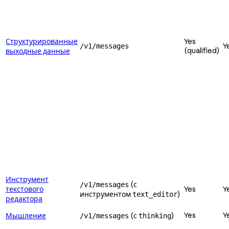
Структурированные
Yes
Y
/v1/messages
(qualified)
выходные данные
Инструмент
(с
/v1/messages
текстового
Yes
Y
инструментом
)
text_editor
редактора
Yes
Y
Мышление
(с
)
/v1/messages
thinking