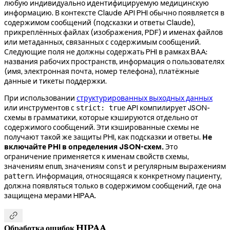
любую индивидуально идентифицируемую медицинскую
информацию. В контексте Claude API PHI обычно появляется в
содержимом сообщений (подсказки и ответы Claude),
прикреплённых файлах (изображения, PDF) и именах файлов
или метаданных, связанных с содержимым сообщений.
Следующие поля не должны содержать PHI в рамках BAA:
названия рабочих пространств, информация о пользователях
(имя, электронная почта, номер телефона), платёжные
данные и тикеты поддержки.
При использовании
структурированных выходных данных
или инструментов с
API компилирует JSON-
strict: true
схемы в грамматики, которые кэшируются отдельно от
содержимого сообщений. Эти кэшированные схемы не
получают такой же защиты PHI, как подсказки и ответы.
Не
включайте PHI в определения JSON-схем.
Это
ограничение применяется к именам свойств схемы,
значениям
, значениям
и регулярным выражениям
enum
const
. Информация, относящаяся к конкретному пациенту,
pattern
должна появляться только в содержимом сообщений, где она
защищена мерами HIPAA.

Обработка ошибок HIPAA