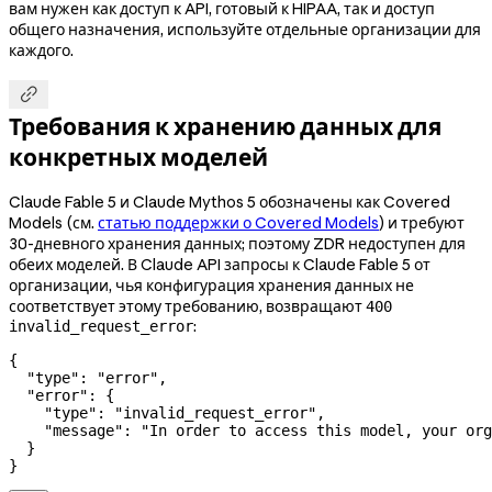
вам нужен как доступ к API, готовый к HIPAA, так и доступ
общего назначения, используйте отдельные организации для
каждого.

Требования к хранению данных для
конкретных моделей
Claude Fable 5 и Claude Mythos 5 обозначены как Covered
Models (см.
статью поддержки о Covered Models
) и требуют
30-дневного хранения данных; поэтому ZDR недоступен для
обеих моделей. В Claude API запросы к Claude Fable 5 от
организации, чья конфигурация хранения данных не
соответствует этому требованию, возвращают
400
:
invalid_request_error
{
  "type"
: 
"error"
,
  "error"
: {
    "type"
: 
"invalid_request_error"
,
    "message"
: 
"In order to access this model, your org
  }
}