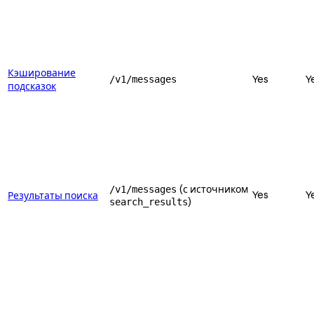
Кэширование
Yes
Y
/v1/messages
подсказок
(с источником
/v1/messages
Yes
Y
Результаты поиска
)
search_results