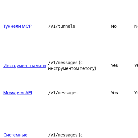
Туннели MCP
No
N
/v1/tunnels
(с
/v1/messages
Yes
Y
Инструмент памяти
инструментом
)
memory
Messages API
Yes
Y
/v1/messages
Системные
(с
/v1/messages