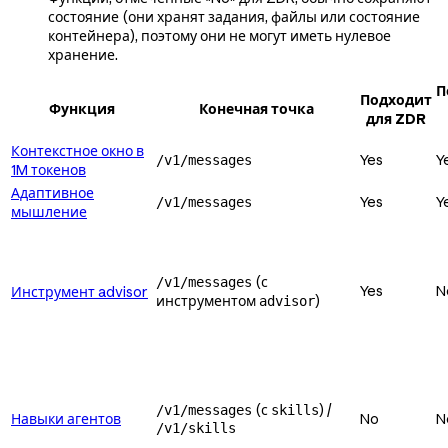
состояние (они хранят задания, файлы или состояние
контейнера), поэтому они не могут иметь нулевое
хранение.
П
Подходит
Функция
Конечная точка
для ZDR
Контекстное окно в
Yes
Y
/v1/messages
1M токенов
Адаптивное
Yes
Y
/v1/messages
мышление
(с
/v1/messages
Yes
N
Инструмент advisor
инструментом
)
advisor
(с
) /
/v1/messages
skills
Навыки агентов
No
N
/v1/skills