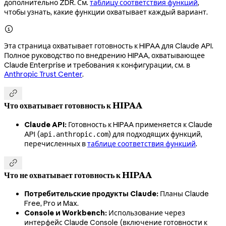
дополнительно ZDR. См.
таблицу соответствия функций
,
чтобы узнать, какие функции охватывает каждый вариант.

Эта страница охватывает готовность к HIPAA для Claude API.
Полное руководство по внедрению HIPAA, охватывающее
Claude Enterprise и требования к конфигурации, см. в
Anthropic Trust Center
.

Что охватывает готовность к HIPAA
Claude API:
Готовность к HIPAA применяется к Claude
API (
) для подходящих функций,
api.anthropic.com
перечисленных в
таблице соответствия функций
.

Что не охватывает готовность к HIPAA
Потребительские продукты Claude:
Планы Claude
Free, Pro и Max.
Console и Workbench:
Использование через
интерфейс Claude Console (включение готовности к