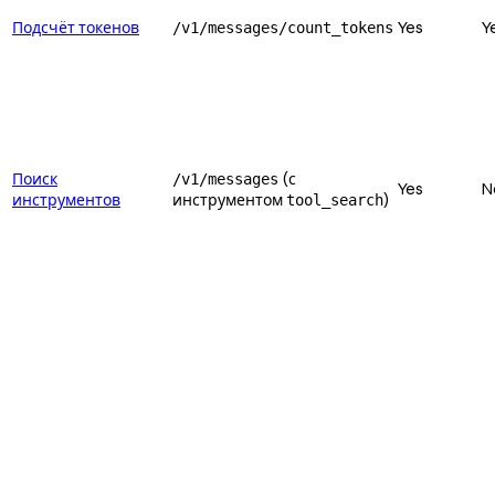
Подсчёт токенов
Yes
Y
/v1/messages/count_tokens
Поиск
(с
/v1/messages
Yes
N
инструментов
инструментом
)
tool_search