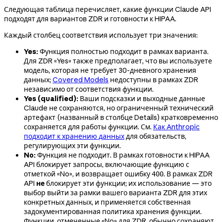
Следующая таблица перечисляет, какие функции Claude API
подходят для вариантов ZDR и готовности к HIPAA.
Каждый столбец соответствия использует три значения:
Yes:
Функция полностью подходит в рамках варианта.
Для ZDR «Yes» также предполагает, что вы используете
модель, которая не требует 30-дневного хранения
данных;
Covered Models
недоступны в рамках ZDR
независимо от соответствия функции.
Yes (qualified):
Ваши подсказки и выходные данные
Claude не сохраняются, но ограниченный технический
артефакт (названный в столбце Details) кратковременно
сохраняется для работы функции. См.
Как Anthropic
подходит к хранению данных
для обязательств,
регулирующих эти функции.
No:
Функция не подходит. В рамках готовности к HIPAA
API блокирует запросы, включающие функцию с
отметкой «No», и возвращает ошибку
. В рамках ZDR
400
API
не
блокирует эти функции; их использование — это
выбор выйти за рамки вашего варианта ZDR для этих
конкретных данных, и применяется собственная
задокументированная политика хранения функции.
Функции, отмеченные «No» для ZDR, обычно сохраняют