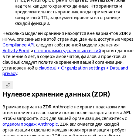
(TTL), и Anthropic стремится дать клиентам контроль
над тем, как долго хранятся данные. Что хранится и
продолжительность хранения, когда применяется
конкретный TTL, задокументированы на странице
каждой функции.
Несколько моделей хранения находятся вне вариантов ZDR и
HIPAA, описанных на этой странице. Данные, доступные через
Compliance API
, следуют собственной модели хранения:
Activity Feed
и
стенограммы удалённых сессий
хранят данные
в течение 6 лет, а содержимое чатов, файлов и проектов из
claude.ai следует политике хранения вашей организации,
установленной в
claude.ai > Organization settings > Data and
privacy
.

Нулевое хранение данных (ZDR)
В рамках варианта ZDR Anthropic не хранит подсказки или
ответы клиента в состоянии покоя после возврата ответа API.
Чтобы запросить ZDR для вашей организации, свяжитесь с
отделом продаж Anthropic
. ZDR включается для каждой
организации отдельно; каждая новая организация требует
отдельного включения ZDR вашей командой по работе с