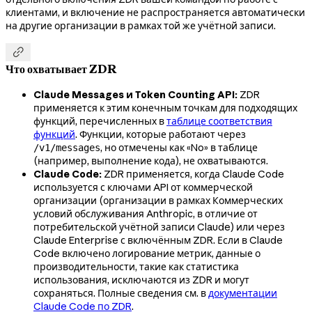
клиентами, и включение не распространяется автоматически
на другие организации в рамках той же учётной записи.

Что охватывает ZDR
Claude Messages и Token Counting API:
ZDR
применяется к этим конечным точкам для подходящих
функций, перечисленных в
таблице соответствия
функций
. Функции, которые работают через
, но отмечены как «No» в таблице
/v1/messages
(например, выполнение кода), не охватываются.
Claude Code:
ZDR применяется, когда Claude Code
используется с ключами API от коммерческой
организации (организации в рамках Коммерческих
условий обслуживания Anthropic, в отличие от
потребительской учётной записи Claude) или через
Claude Enterprise с включённым ZDR. Если в Claude
Code включено логирование метрик, данные о
производительности, такие как статистика
использования, исключаются из ZDR и могут
сохраняться. Полные сведения см. в
документации
Claude Code по ZDR
.