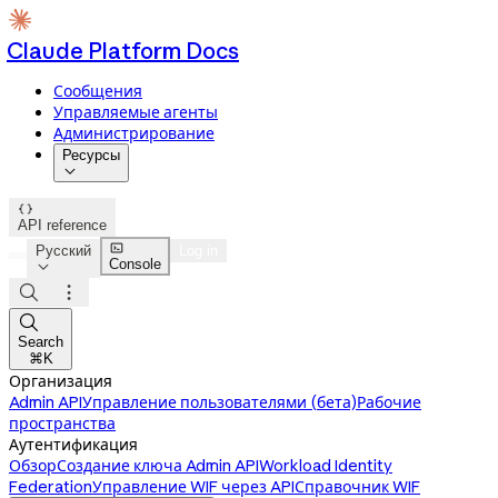
Claude Platform Docs
Сообщения
Управляемые агенты
Администрирование
Ресурсы


API reference

Русский
Log in
Console




Search
⌘K
Организация
Admin API
Управление пользователями (бета)
Рабочие
пространства
Аутентификация
Обзор
Создание ключа Admin API
Workload Identity
Federation
Управление WIF через API
Справочник WIF