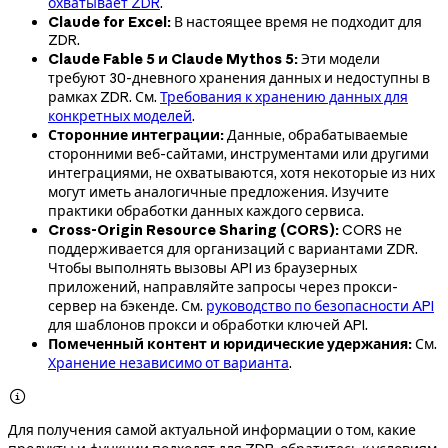
охватывает ZDR
.
Claude for Excel:
В настоящее время не подходит для
ZDR.
Claude Fable 5 и Claude Mythos 5:
Эти модели
требуют 30-дневного хранения данных и недоступны в
рамках ZDR. См.
Требования к хранению данных для
конкретных моделей
.
Сторонние интеграции:
Данные, обрабатываемые
сторонними веб-сайтами, инструментами или другими
интеграциями, не охватываются, хотя некоторые из них
могут иметь аналогичные предложения. Изучите
практики обработки данных каждого сервиса.
Cross-Origin Resource Sharing (CORS):
CORS не
поддерживается для организаций с вариантами ZDR.
Чтобы выполнять вызовы API из браузерных
приложений, направляйте запросы через прокси-
сервер на бэкенде. См.
руководство по безопасности API
для шаблонов прокси и обработки ключей API.
Помеченный контент и юридические удержания:
См.
Хранение независимо от варианта
.

Для получения самой актуальной информации о том, какие