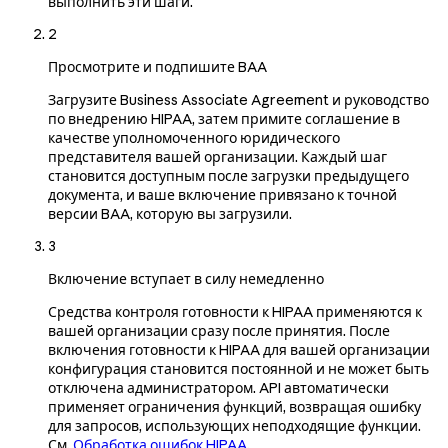
выполнить эти шаги.
2
Просмотрите и подпишите BAA
Загрузите Business Associate Agreement и руководство
по внедрению HIPAA, затем примите соглашение в
качестве уполномоченного юридического
представителя вашей организации. Каждый шаг
становится доступным после загрузки предыдущего
документа, и ваше включение привязано к точной
версии BAA, которую вы загрузили.
3
Включение вступает в силу немедленно
Средства контроля готовности к HIPAA применяются к
вашей организации сразу после принятия. После
включения готовности к HIPAA для вашей организации
конфигурация становится постоянной и не может быть
отключена администратором. API автоматически
применяет ограничения функций, возвращая ошибку
для запросов, использующих неподходящие функции.
См.
Обработка ошибок HIPAA
.