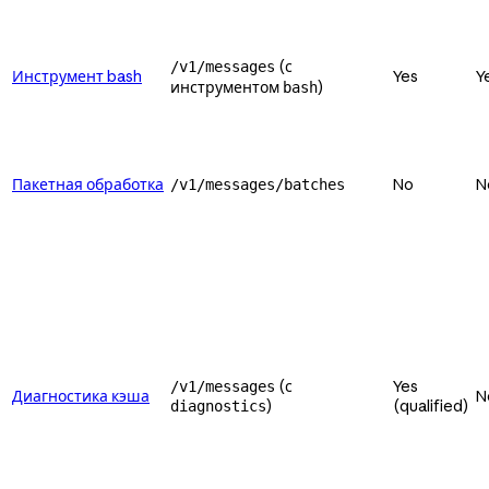
(с
/v1/messages
Инструмент bash
Yes
Y
инструментом
)
bash
Пакетная обработка
No
N
/v1/messages/batches
(с
Yes
/v1/messages
Диагностика кэша
N
)
(qualified)
diagnostics