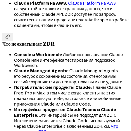
Claude Platform на AWS:
Claude Platform на AWS
следует той же политике хранения данных, что и
собственный Claude API. ZDR доступен по запросу;
свяжитесь с вашим представителем Anthropic по работе
с клиентами, чтобы включить его.

Что не охватывает ZDR
Console и Workbench:
Любое использование Claude
Console или интерфейса тестирования подсказок
Workbench.
Claude Managed Agents:
Claude Managed Agents —
это ресурс с сохранением состояния; стенограммы
сессий сохраняются до тех пор, пока вы их не удалите.
Потребительские продукты Claude:
Планы Claude
Free, Pro и Max, в том числе когда клиенты на этих
планах используют веб-, настольные или мобильные
приложения Claude или Claude Code.
Интерфейсы продуктов Claude Teams и Claude
Enterprise:
Эти интерфейсы не подходят для ZDR.
Исключением является Claude Code, используемый
через Claude Enterprise с включённым ZDR; см.
Что