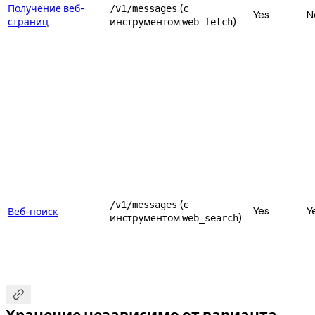
Получение веб-
(с
/v1/messages
Yes
N
страниц
инструментом
)
web_fetch
(с
/v1/messages
Yes
Y
Веб-поиск
инструментом
)
web_search
