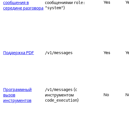
Yes
Y
сообщения в
сообщениями
role:
)
середине разговора
"system"
Поддержка PDF
Yes
Y
/v1/messages
Программный
(с
/v1/messages
No
N
вызов
инструментом
)
инструментов
code_execution