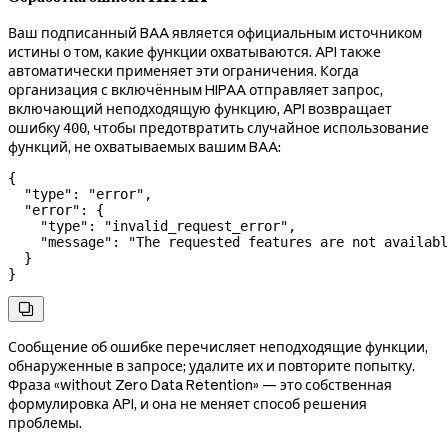
Ваш подписанный BAA является официальным источником
истины о том, какие функции охватываются. API также
автоматически применяет эти ограничения. Когда
организация с включённым HIPAA отправляет запрос,
включающий неподходящую функцию, API возвращает
ошибку
, чтобы предотвратить случайное использование
400
функций, не охватываемых вашим BAA:
{
  "type"
: 
"error"
,
  "error"
: {
    "type"
: 
"invalid_request_error"
,
    "message"
: 
"The requested features are not availabl
  }
}

Сообщение об ошибке перечисляет неподходящие функции,
обнаруженные в запросе; удалите их и повторите попытку.
Фраза «without Zero Data Retention» — это собственная
формулировка API, и она не меняет способ решения
проблемы.