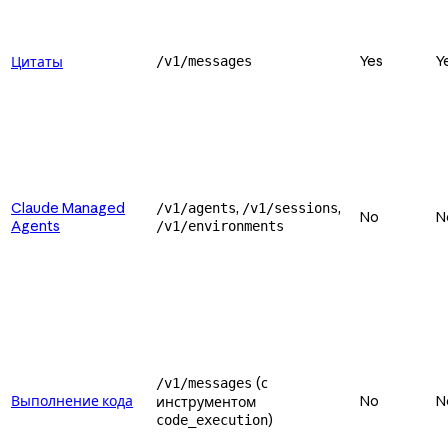
Yes
Y
Цитаты
/v1/messages
Claude Managed
,
,
/v1/agents
/v1/sessions
No
N
Agents
/v1/environments
(с
/v1/messages
Выполнение кода
No
N
инструментом
)
code_execution