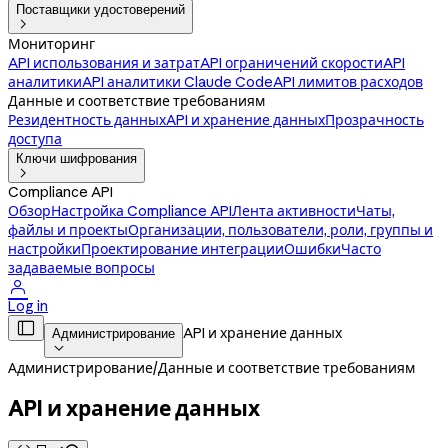
Поставщики удостоверений

Мониторинг
API использования и затрат
API ограничений скорости
API
аналитики
API аналитики Claude Code
API лимитов расходов
Данные и соответствие требованиям
Резидентность данных
API и хранение данных
Прозрачность
доступа
Ключи шифрования

Compliance API
Обзор
Настройка Compliance API
Лента активности
Чаты,
файлы и проекты
Организации, пользователи, роли, группы и
настройки
Проектирование интеграции
Ошибки
Часто
задаваемые вопросы

Log in

API и хранение данных
Администрирование

Администрирование
/
Данные и соответствие требованиям
API и хранение данных