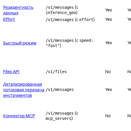
Резидентность
(с
/v1/messages
Yes
Y
)
данных
inference_geo
Effort
Yes
Y
(с
)
/v1/messages
effort
(с
/v1/messages
speed:
Yes
Y
Быстрый режим
)
"fast"
Files API
No
N
/v1/files
Детализированная
Yes
Y
потоковая передача
/v1/messages
инструментов
(с
/v1/messages
Коннектор MCP
No
N
)
mcp_servers