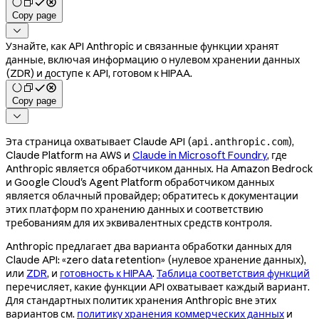
Copy page

Узнайте, как API Anthropic и связанные функции хранят
данные, включая информацию о нулевом хранении данных
(ZDR) и доступе к API, готовом к HIPAA.
Copy page

Эта страница охватывает Claude API (
),
api.anthropic.com
Claude Platform на AWS и
Claude in Microsoft Foundry
, где
Anthropic является обработчиком данных. На Amazon Bedrock
и Google Cloud's Agent Platform обработчиком данных
является облачный провайдер; обратитесь к документации
этих платформ по хранению данных и соответствию
требованиям для их эквивалентных средств контроля.
Anthropic предлагает два варианта обработки данных для
Claude API: «zero data retention» (нулевое хранение данных),
или
ZDR
, и
готовность к HIPAA
.
Таблица соответствия функций
перечисляет, какие функции API охватывает каждый вариант.
Для стандартных политик хранения Anthropic вне этих
вариантов см.
политику хранения коммерческих данных
и