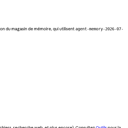
ison du magasin de mémoire, qui utilisent
agent-memory-2026-07-
fichiers, recherche web, et plus encore). Consultez
Outils
pour la