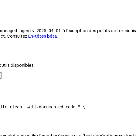
, à l'exception des points de termina
managed-agents-2026-04-01
ect. Consultez
En-têtes bêta
.
utils disponibles.
ite clean, well-documented code."
 \
complet des outils d'agent préconstruits (bash, opérations sur les 