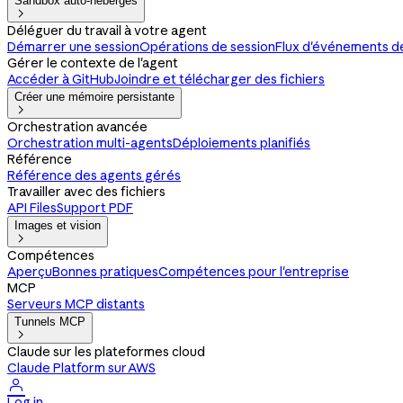
Sandbox auto-hébergés

Déléguer du travail à votre agent
Démarrer une session
Opérations de session
Flux d'événements d
Gérer le contexte de l'agent
Accéder à GitHub
Joindre et télécharger des fichiers
Créer une mémoire persistante

Orchestration avancée
Orchestration multi-agents
Déploiements planifiés
Référence
Référence des agents gérés
Travailler avec des fichiers
API Files
Support PDF
Images et vision

Compétences
Aperçu
Bonnes pratiques
Compétences pour l'entreprise
MCP
Serveurs MCP distants
Tunnels MCP

Claude sur les plateformes cloud
Claude Platform sur AWS

Log in