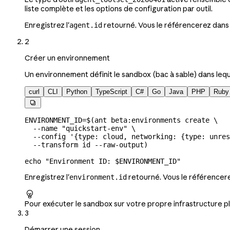
liste complète et les options de configuration par outil.
Enregistrez l'
retourné. Vous le référencerez dans
agent.id
2
Créer un environnement
Un environnement définit le sandbox (bac à sable) dans lequ
curl
CLI
Python
TypeScript
C#
Go
Java
PHP
Ruby

ENVIRONMENT_ID
=
$(
ant
 beta:environments
 create
 \
  --name
 "quickstart-env"
 \
  --config
 '{type: cloud, networking: {type: unres
  --transform
 id
 --raw-output
)
echo
 "Environment ID: 
$ENVIRONMENT_ID
"
Enregistrez l'
retourné. Vous le référencer
environment.id

Pour exécuter le sandbox sur votre propre infrastructure p
3
Démarrer une session