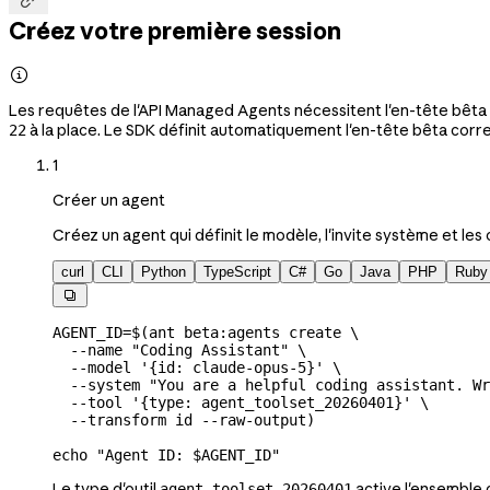
Créez votre première session

Les requêtes de l'API Managed Agents nécessitent l'en-tête bêta
à la place. Le SDK définit automatiquement l'en-tête bêta corr
22
1
Créer un agent
Créez un agent qui définit le modèle, l'invite système et les o
curl
CLI
Python
TypeScript
C#
Go
Java
PHP
Ruby

AGENT_ID
=
$(
ant
 beta:agents
 create
 \
  --name
 "Coding Assistant"
 \
  --model
 '{id: claude-opus-5}'
 \
  --system
 "You are a helpful coding assistant. Wr
  --tool
 '{type: agent_toolset_20260401}'
 \
  --transform
 id
 --raw-output
)
echo
 "Agent ID: 
$AGENT_ID
"
Le type d'outil
active l'ensemble 
agent_toolset_20260401