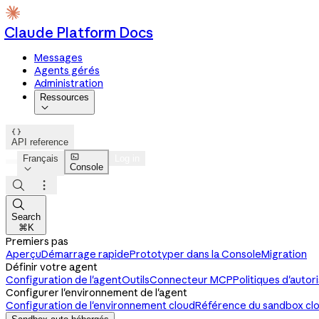
Claude Platform Docs
Messages
Agents gérés
Administration
Ressources


API reference

Français
Log in
Console




Search
⌘K
Premiers pas
Aperçu
Démarrage rapide
Prototyper dans la Console
Migration
Définir votre agent
Configuration de l'agent
Outils
Connecteur MCP
Politiques d'autor
Configurer l'environnement de l'agent
Configuration de l'environnement cloud
Référence du sandbox cl