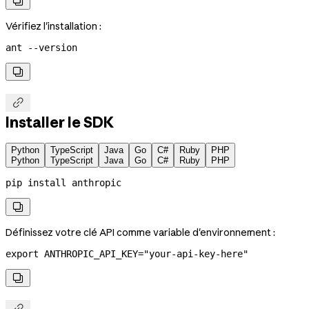

Vérifiez l'installation :
ant
 --version


Installer le SDK
Python
TypeScript
Java
Go
C#
Ruby
PHP
Python
TypeScript
Java
Go
C#
Ruby
PHP
pip
 install
 anthropic

Définissez votre clé API comme variable d'environnement :
export
 ANTHROPIC_API_KEY
=
"your-api-key-here"

