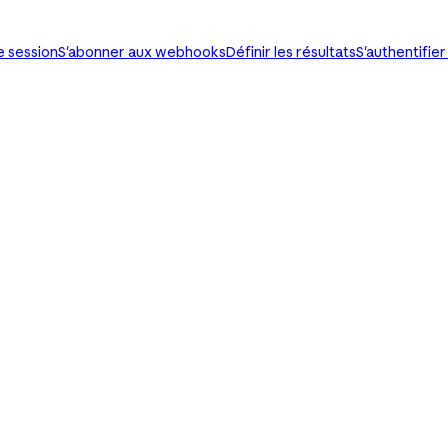
e session
S'abonner aux webhooks
Définir les résultats
S'authentifier