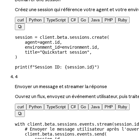
Créez une session qui référence votre agent et votre envi
curl
Python
TypeScript
C#
Go
Java
PHP
Ruby

session 
=
 client.beta.sessions.create(
    agent
=
agent.id,
    environment_id
=
environment.id,
    title
=
"Quickstart session"
,
)
print
(
f
"Session ID: 
{
session.id
}
"
)
4
Envoyer un message et streamer la réponse
Ouvrez un flux, envoyez un événement utilisateur, puis trait
curl
Python
TypeScript
C#
Go
Java
PHP
Ruby

with
 client.beta.sessions.events.stream(session.id
    # Envoyer le message utilisateur après l'ouver
    client.beta.sessions.events.send(