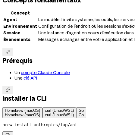
Concepts fondamentaux
Concept
Agent
Le modèle, l'invite système, les outils, les ser
Environnement
Configuration de l'endroit où les sessions s'exé
Session
Une instance d'agent en cours d'exécution dans
Événements
Messages échangés entre votre application et l'age

Prérequis
Un
compte Claude Console
Une
clé API

Installer la CLI
Homebrew (macOS)
curl (Linux/WSL)
Go
Homebrew (macOS)
curl (Linux/WSL)
Go
brew
 install
 anthropics/tap/ant