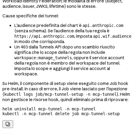
Workload Identity Federation; le modalità di errore (subject,
audience, issuer, JWKS, lifetime) sono le stesse.
Cause specifiche dei tunnel:
L'audience predefinita del chart è
api.anthropic.com
(senza schema). Se l'audience della tua regola è
, imposta
https://api.anthropic.com
api.wif.audience
in modo che corrisponda.
Un
dalla Tunnels API dopo uno scambio riuscito
403
significa che lo scope della regola non include
, oppure il service account
workspace:manage_tunnels
della regola non è membro del workspace del tunnel.
Imposta lo scope e aggiungi il service account al
workspace.
Su Helm, il componente di setup viene eseguito come Job hook
pre-install. In caso di errore, il Job viene lasciato per l'ispezione
(
). Helm
kubectl logs job/mcp-tunnel-setup -n mcp-tunnel
non gestisce le risorse hook, quindi eliminalo prima di riprovare:
helm
 uninstall
 mcp-tunnel
 -n
 mcp-tunnel
kubectl
 -n
 mcp-tunnel
 delete
 job
 mcp-tunnel-setup
