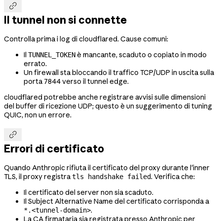

Il tunnel non si connette
Controlla prima i log di cloudflared. Cause comuni:
Il
è mancante, scaduto o copiato in modo
TUNNEL_TOKEN
errato.
Un firewall sta bloccando il traffico TCP/UDP in uscita sulla
porta 7844 verso il tunnel edge.
cloudflared potrebbe anche registrare avvisi sulle dimensioni
del buffer di ricezione UDP; questo è un suggerimento di tuning
QUIC, non un errore.

Errori di certificato
Quando Anthropic rifiuta il certificato del proxy durante l'inner
TLS, il proxy registra
. Verifica che:
tls handshake failed
Il certificato del server non sia scaduto.
Il Subject Alternative Name del certificato corrisponda a
.
*.<tunnel-domain>
La CA firmataria sia registrata presso Anthropic per