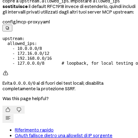
copre a
. Impostare
upstream.allowed_ips
allowed_ips
sostituisce
il default RFC1918 invece di estenderlo, quindi includi
gli intervalli privati utilizzati dagli altri tuoi server MCP upstream:
config/mcp-proxy.yaml

upstream
:
  allowed_ips
:
    - 
10.0.0.0/8
    - 
172.16.0.0/12
    - 
192.168.0.0/16
    - 
127.0.0.0/8
       # loopback, for local testing o

Evita
al di fuori dei test locali; disabilita
0.0.0.0/0
completamente la protezione SSRF.
Was this page helpful?


Riferimento rapido
OAuth fallisce dietro una allowlist di IP sorgente