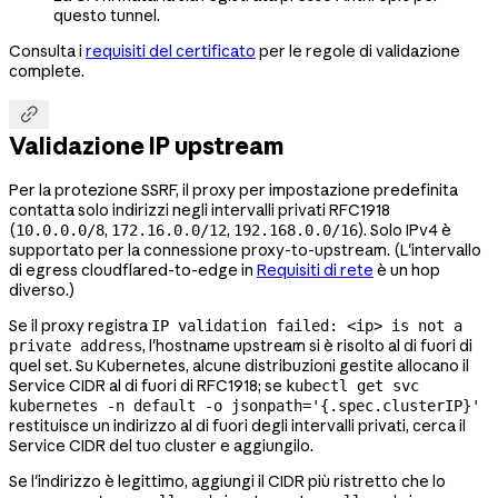
questo tunnel.
Consulta i
requisiti del certificato
per le regole di validazione
complete.

Validazione IP upstream
Per la protezione SSRF, il proxy per impostazione predefinita
contatta solo indirizzi negli intervalli privati RFC1918
(
,
,
). Solo IPv4 è
10.0.0.0/8
172.16.0.0/12
192.168.0.0/16
supportato per la connessione proxy-to-upstream. (L'intervallo
di egress cloudflared-to-edge in
Requisiti di rete
è un hop
diverso.)
Se il proxy registra
IP validation failed: <ip> is not a
, l'hostname upstream si è risolto al di fuori di
private address
quel set. Su Kubernetes, alcune distribuzioni gestite allocano il
Service CIDR al di fuori di RFC1918; se
kubectl get svc
kubernetes -n default -o jsonpath='{.spec.clusterIP}'
restituisce un indirizzo al di fuori degli intervalli privati, cerca il
Service CIDR del tuo cluster e aggiungilo.
Se l'indirizzo è legittimo, aggiungi il CIDR più ristretto che lo