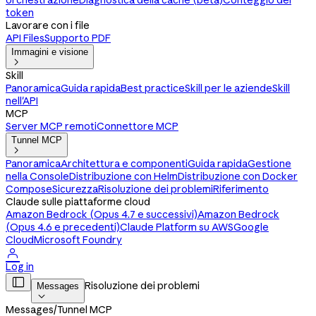
orchestrazione
Diagnostica della cache (beta)
Conteggio dei
token
Lavorare con i file
API Files
Supporto PDF
Immagini e visione

Skill
Panoramica
Guida rapida
Best practice
Skill per le aziende
Skill
nell'API
MCP
Server MCP remoti
Connettore MCP
Tunnel MCP

Panoramica
Architettura e componenti
Guida rapida
Gestione
nella Console
Distribuzione con Helm
Distribuzione con Docker
Compose
Sicurezza
Risoluzione dei problemi
Riferimento
Claude sulle piattaforme cloud
Amazon Bedrock (Opus 4.7 e successivi)
Amazon Bedrock
(Opus 4.6 e precedenti)
Claude Platform su AWS
Google
Cloud
Microsoft Foundry

Log in

Risoluzione dei problemi
Messages

Messages
/
Tunnel MCP