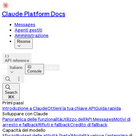
Claude Platform Docs
Messages
Agenti gestiti
Amministrazione
Risorse


API reference

Italiano
Log in
Console




Search
⌘K
Primi passi
Introduzione a Claude
Ottieni la tua chiave API
Guida rapida
Sviluppare con Claude
Panoramica delle funzionalità
Utilizzo dell'API Messages
Motivi di
arresto e fallback
Rifiuti e fallback
Credito di fallback
Capacità del modello
Sforzo
Budget delle attività (beta)
Modalità veloce (anteprima di