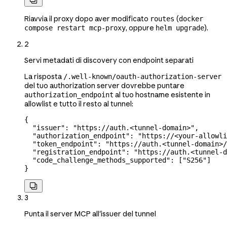
Riavvia il proxy dopo aver modificato
(
routes
docker
, oppure
).
compose restart mcp-proxy
helm upgrade
2
Servi metadati di discovery con endpoint separati
La risposta
/.well-known/oauth-authorization-server
del tuo authorization server dovrebbe puntare
al tuo hostname esistente in
authorization_endpoint
allowlist e tutto il resto al tunnel:
{
  "issuer"
: 
"https://auth.<tunnel-domain>"
,
  "authorization_endpoint"
: 
"https://<your-allowli
  "token_endpoint"
: 
"https://auth.<tunnel-domain>/
  "registration_endpoint"
: 
"https://auth.<tunnel-d
  "code_challenge_methods_supported"
: [
"S256"
]
}

3
Punta il server MCP all'issuer del tunnel