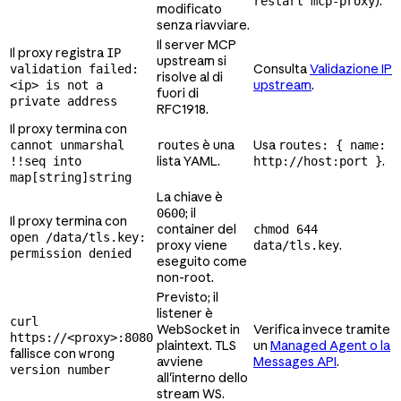
).
restart mcp-proxy
modificato
senza riavviare.
Il server MCP
Il proxy registra
IP
upstream si
Consulta
Validazione IP
validation failed:
risolve al di
upstream
.
<ip> is not a
fuori di
private address
RFC1918.
Il proxy termina con
è una
Usa
cannot unmarshal
routes
routes: { name:
lista YAML.
.
!!seq into
http://host:port }
map[string]string
La chiave è
; il
0600
Il proxy termina con
container del
chmod 644
open /data/tls.key:
proxy viene
.
data/tls.key
permission denied
eseguito come
non-root.
Previsto; il
listener è
curl
WebSocket in
Verifica invece tramite
https://<proxy>:8080
plaintext. TLS
un
Managed Agent o la
fallisce con
wrong
avviene
Messages API
.
version number
all'interno dello
stream WS.