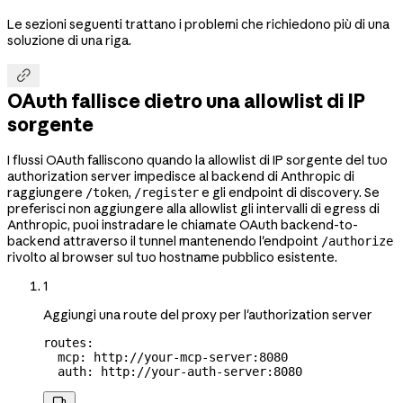
Le sezioni seguenti trattano i problemi che richiedono più di una
soluzione di una riga.

OAuth fallisce dietro una allowlist di IP
sorgente
I flussi OAuth falliscono quando la allowlist di IP sorgente del tuo
authorization server impedisce al backend di Anthropic di
raggiungere
,
e gli endpoint di discovery. Se
/token
/register
preferisci non aggiungere alla allowlist gli intervalli di egress di
Anthropic, puoi instradare le chiamate OAuth backend-to-
backend attraverso il tunnel mantenendo l'endpoint
/authorize
rivolto al browser sul tuo hostname pubblico esistente.
1
Aggiungi una route del proxy per l'authorization server
routes
:
  mcp
: 
http://your-mcp-server:8080
  auth
: 
http://your-auth-server:8080
