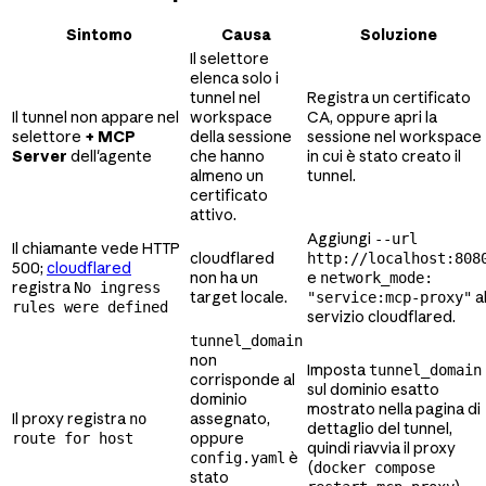
Sintomo
Causa
Soluzione
Il selettore
elenca solo i
tunnel nel
Registra un certificato
Il tunnel non appare nel
workspace
CA, oppure apri la
selettore
+ MCP
della sessione
sessione nel workspace
Server
dell'agente
che hanno
in cui è stato creato il
almeno un
tunnel.
certificato
attivo.
Aggiungi
--url
Il chiamante vede HTTP
cloudflared
http://localhost:808
500;
cloudflared
non ha un
e
network_mode:
registra
No ingress
target locale.
a
"service:mcp-proxy"
rules were defined
servizio cloudflared.
tunnel_domain
non
Imposta
tunnel_domain
corrisponde al
sul dominio esatto
dominio
mostrato nella pagina di
Il proxy registra
assegnato,
no
dettaglio del tunnel,
oppure
route for host
quindi riavvia il proxy
è
config.yaml
(
docker compose
stato