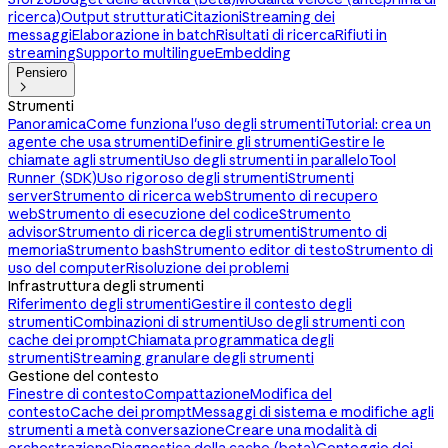
ricerca)
Output strutturati
Citazioni
Streaming dei
messaggi
Elaborazione in batch
Risultati di ricerca
Rifiuti in
streaming
Supporto multilingue
Embedding
Pensiero

Strumenti
Panoramica
Come funziona l'uso degli strumenti
Tutorial: crea un
agente che usa strumenti
Definire gli strumenti
Gestire le
chiamate agli strumenti
Uso degli strumenti in parallelo
Tool
Runner (SDK)
Uso rigoroso degli strumenti
Strumenti
server
Strumento di ricerca web
Strumento di recupero
web
Strumento di esecuzione del codice
Strumento
advisor
Strumento di ricerca degli strumenti
Strumento di
memoria
Strumento bash
Strumento editor di testo
Strumento di
uso del computer
Risoluzione dei problemi
Infrastruttura degli strumenti
Riferimento degli strumenti
Gestire il contesto degli
strumenti
Combinazioni di strumenti
Uso degli strumenti con
cache dei prompt
Chiamata programmatica degli
strumenti
Streaming granulare degli strumenti
Gestione del contesto
Finestre di contesto
Compattazione
Modifica del
contesto
Cache dei prompt
Messaggi di sistema e modifiche agli
strumenti a metà conversazione
Creare una modalità di