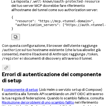
La risposta
/.well-known/oauth-protected-resource
del tuo server MCP dovrebbe fare riferimento
all'hostname del tunnel come suo authorization server:
{
  "resource"
: 
"https://mcp.<tunnel-domain>"
,
  "authorization_servers"
: [
"https://auth.<tunnel-
}

Con questa configurazione, il browser dell'utente raggiunge
sul tuo hostname esistente (che la tua allowlist già
/authorize
consente), mentre il backend di Anthropic raggiunge
,
/token
e i documenti di discovery attraverso il tunnel.
/register

Errori di autenticazione del componente
di setup
Il
componente di setup
(Job Helm o servizio
di Compose)
setup
si autentica alla Tunnels API scambiando un JWT OIDC attraverso
la tua regola di federazione. Quando lo scambio fallisce, consulta
Risoluzione dei problemi di uno scambio fallito
nel riferimento