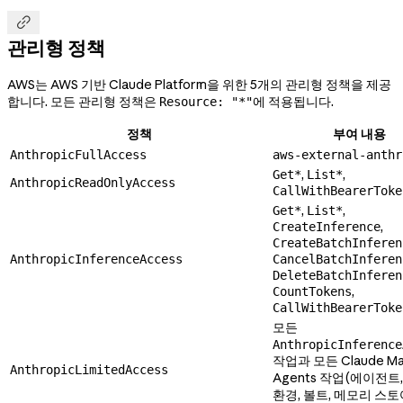

관리형 정책
AWS는 AWS 기반 Claude Platform을 위한 5개의 관리형 정책을 제공
합니다. 모든 관리형 정책은
에 적용됩니다.
Resource: "*"
정책
부여 내용
AnthropicFullAccess
aws-external-anthr
,
,
Get*
List*
AnthropicReadOnlyAccess
CallWithBearerToke
,
,
Get*
List*
,
CreateInference
CreateBatchInferen
AnthropicInferenceAccess
CancelBatchInferen
DeleteBatchInferen
,
CountTokens
CallWithBearerToke
모든
AnthropicInference
작업과 모든 Claude Ma
AnthropicLimitedAccess
Agents 작업(에이전트,
환경, 볼트, 메모리 스토어