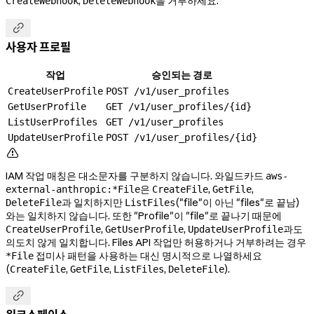
,
을 거부하세요.
CreateWebhook
DeleteWebhook

사용자 프로필
작업
승인되는 경로
CreateUserProfile
POST /v1/user_profiles
GetUserProfile
GET /v1/user_profiles/{id}
ListUserProfiles
GET /v1/user_profiles
UpdateUserProfile
POST /v1/user_profiles/{id}

IAM 작업 매칭은 대소문자를 구분하지 않습니다. 와일드카드
aws-
은
,
,
external-anthropic:*File
CreateFile
GetFile
과 일치하지만
("file"이 아닌 "files"로 끝남)
DeleteFile
ListFiles
와는 일치하지 않습니다. 또한 "Profile"이 "file"로 끝나기 때문에
,
,
과도
CreateUserProfile
GetUserProfile
UpdateUserProfile
의도치 않게 일치합니다. Files API 작업만 허용하거나 거부하려는 경우
접미사 패턴을 사용하는 대신 명시적으로 나열하세요
*File
(
,
,
,
).
CreateFile
GetFile
ListFiles
DeleteFile
