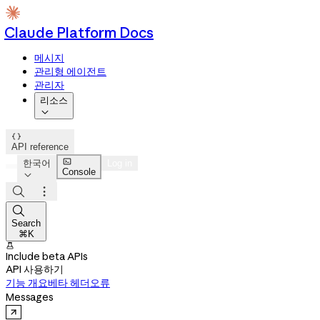
Claude Platform Docs
메시지
관리형 에이전트
관리자
리소스


API reference

한국어
Log in
Console




Search
⌘K

Include beta APIs
API 사용하기
기능 개요
베타 헤더
오류
Messages