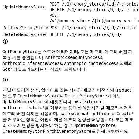
POST /v1/memory_stores/{id}/memories
UpdateMemoryStore
DELETE /v1/memory_stores/{id}/memori
POST
/v1/memory_stores/{id}/memory_versio
ArchiveMemoryStore
POST /v1/memory_stores/{id}/archive
DeleteMemoryStore
DELETE /v1/memory_stores/{id}

는 스토어 메타데이터, 모든 메모리, 메모리 버전 기
GetMemoryStore
록 읽기를 승인합니다.
,
AnthropicReadOnlyAccess
,
정책의
AnthropicInferenceAccess
AnthropicLimitedAccess
와일드카드에는 이 작업이 포함됩니다.
Get*

개별 메모리의 생성, 업데이트 또는 삭제와 메모리 버전 삭제(redact)
는 모두
나
가 아닌
CreateMemoryStore
DeleteMemoryStore
에 매핑됩니다.
UpdateMemoryStore
aws-external-
를 거부하는 정책은 여전히 개별 메모리 삭제와
anthropic:Delete*
메모리 버전 삭제를 허용하며,
aws-external-anthropic:Create*
를 거부하는 정책은 여전히 개별 메모리 생성을 허용합니다. 모든 메모
리 스토어 변경을 방지해야 하는 경우
,
UpdateMemoryStore
,
도 함께 거부하세요.
CreateMemoryStore
ArchiveMemoryStore