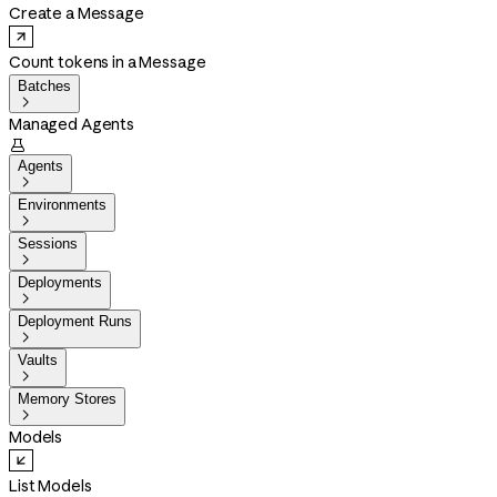
Create a Message
Count tokens in a Message
Batches

Managed Agents

Agents

Environments

Sessions

Deployments

Deployment Runs

Vaults

Memory Stores

Models
List Models