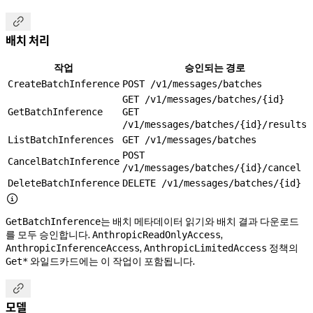

배치 처리
작업
승인되는 경로
CreateBatchInference
POST /v1/messages/batches
GET /v1/messages/batches/{id}
GetBatchInference
GET
/v1/messages/batches/{id}/results
ListBatchInferences
GET /v1/messages/batches
POST
CancelBatchInference
/v1/messages/batches/{id}/cancel
DeleteBatchInference
DELETE /v1/messages/batches/{id}

는 배치 메타데이터 읽기와 배치 결과 다운로드
GetBatchInference
를 모두 승인합니다.
,
AnthropicReadOnlyAccess
,
정책의
AnthropicInferenceAccess
AnthropicLimitedAccess
와일드카드에는 이 작업이 포함됩니다.
Get*

모델