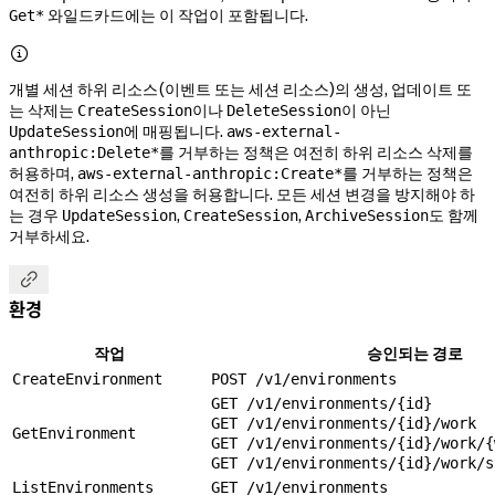
와일드카드에는 이 작업이 포함됩니다.
Get*

개별 세션 하위 리소스(이벤트 또는 세션 리소스)의 생성, 업데이트 또
는 삭제는
이나
이 아닌
CreateSession
DeleteSession
에 매핑됩니다.
UpdateSession
aws-external-
를 거부하는 정책은 여전히 하위 리소스 삭제를
anthropic:Delete*
허용하며,
를 거부하는 정책은
aws-external-anthropic:Create*
여전히 하위 리소스 생성을 허용합니다. 모든 세션 변경을 방지해야 하
는 경우
,
,
도 함께
UpdateSession
CreateSession
ArchiveSession
거부하세요.

환경
작업
승인되는 경로
CreateEnvironment
POST /v1/environments
GET /v1/environments/{id}
GET /v1/environments/{id}/work
GetEnvironment
GET /v1/environments/{id}/work/{
GET /v1/environments/{id}/work/s
ListEnvironments
GET /v1/environments