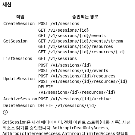
세션
작업
승인되는 경로
CreateSession
POST /v1/sessions
GET /v1/sessions/{id}
GET /v1/sessions/{id}/events
GetSession
GET /v1/sessions/{id}/events/stream
GET /v1/sessions/{id}/resources
GET /v1/sessions/{id}/resources/{id}
ListSessions
GET /v1/sessions
POST /v1/sessions/{id}
POST /v1/sessions/{id}/events
POST /v1/sessions/{id}/resources
UpdateSession
POST /v1/sessions/{id}/resources/{id}
DELETE
/v1/sessions/{id}/resources/{id}
ArchiveSession
POST /v1/sessions/{id}/archive
DeleteSession
DELETE /v1/sessions/{id}

은 세션 메타데이터, 전체 이벤트 스트림(대화 기록), 세션
GetSession
리소스 읽기를 승인합니다.
,
AnthropicReadOnlyAccess
,
정책의
AnthropicInferenceAccess
AnthropicLimitedAccess