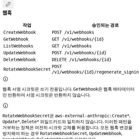

웹훅
작업
승인되는 경로
CreateWebhook
POST /v1/webhooks
GetWebhook
GET /v1/webhooks/{id}
ListWebhooks
GET /v1/webhooks
UpdateWebhook
POST /v1/webhooks/{id}
DeleteWebhook
DELETE /v1/webhooks/{id}
POST
RotateWebhookSecret
/v1/webhooks/{id}/regenerate_signin

웹훅 서명 시크릿은 쓰기 전용입니다.
은 웹훅 메타데이터
GetWebhook
만 반환하며 서명 시크릿은 반환하지 않습니다.

은
,
RotateWebhookSecret
aws-external-anthropic:Create*
,
와일드카드와 일치하지 않습니다. 이러한 패턴을
Update*
Delete*
거부하는 정책은 여전히 시크릿 교체를 허용합니다. 모든 웹훅 변경을
방지해야 하는 경우
,
,
RotateWebhookSecret
UpdateWebhook