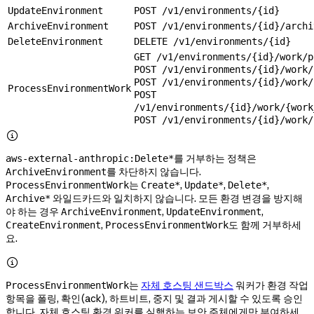
UpdateEnvironment
POST /v1/environments/{id}
ArchiveEnvironment
POST /v1/environments/{id}/archi
DeleteEnvironment
DELETE /v1/environments/{id}
GET /v1/environments/{id}/work/p
POST /v1/environments/{id}/work/
POST /v1/environments/{id}/work/
ProcessEnvironmentWork
POST
/v1/environments/{id}/work/{work
POST /v1/environments/{id}/work/

를 거부하는 정책은
aws-external-anthropic:Delete*
를 차단하지 않습니다.
ArchiveEnvironment
는
,
,
,
ProcessEnvironmentWork
Create*
Update*
Delete*
와일드카드와 일치하지 않습니다. 모든 환경 변경을 방지해
Archive*
야 하는 경우
,
,
ArchiveEnvironment
UpdateEnvironment
,
도 함께 거부하세
CreateEnvironment
ProcessEnvironmentWork
요.

는
자체 호스팅 샌드박스
워커가 환경 작업
ProcessEnvironmentWork
항목을 폴링, 확인(ack), 하트비트, 중지 및 결과 게시할 수 있도록 승인
합니다. 자체 호스팅 환경 워커를 실행하는 보안 주체에게만 부여하세