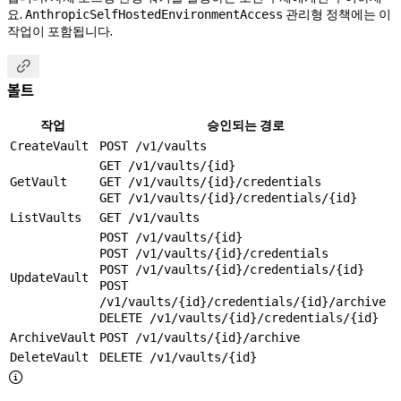
요.
관리형 정책에는 이
AnthropicSelfHostedEnvironmentAccess
작업이 포함됩니다.

볼트
작업
승인되는 경로
CreateVault
POST /v1/vaults
GET /v1/vaults/{id}
GetVault
GET /v1/vaults/{id}/credentials
GET /v1/vaults/{id}/credentials/{id}
ListVaults
GET /v1/vaults
POST /v1/vaults/{id}
POST /v1/vaults/{id}/credentials
POST /v1/vaults/{id}/credentials/{id}
UpdateVault
POST
/v1/vaults/{id}/credentials/{id}/archive
DELETE /v1/vaults/{id}/credentials/{id}
ArchiveVault
POST /v1/vaults/{id}/archive
DeleteVault
DELETE /v1/vaults/{id}
