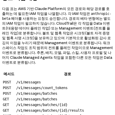
다음 표는 AWS 기반 Claude Platform의 모든 경로와 해당 경로를 호
출하는 데 필요한 IAM 작업을 나열합니다. 각 IAM 작업은
anthropic-
헤더를 사용하는 요청도 승인합니다. 경로의 베타 변형에는 별도
beta
의 IAM 작업이 필요하지 않습니다. CloudTrail은 각 작업을 Data 이벤
트(대용량 데이터 플레인 작업) 또는 Management 이벤트(컨트롤 플
레인 작업)로 분류합니다. 볼트 및 웹훅 작업은 시크릿(볼트 자격 증명
및 웹훅 서명 시크릿)을 보유하고 있으며 기본적으로 활성화된 감사 로
깅의 이점을 누리기 때문에 Management 이벤트로 분류됩니다. 워크
스페이스 작업도 조직 범위의 컨트롤 플레인 작업이므로 Management
이벤트로 분류됩니다. 추론, 배치, 모델, 파일, 스킬, 사용자 프로필 및 나
머지 Claude Managed Agents 작업을 포함한 다른 모든 작업은 Data
이벤트로 분류됩니다.
메서드
경로
POST
/v1/messages
POST
/v1/messages/count_tokens
POST
/v1/messages/batches
GET
/v1/messages/batches
GET
/v1/messages/batches/{id}
GET
/v1/messages/batches/{id}/results