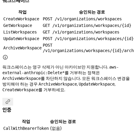
워크스페이스
작업
승인되는 경로
CreateWorkspace
POST /v1/organizations/workspaces
GetWorkspace
GET /v1/organizations/workspaces/{id}
ListWorkspaces
GET /v1/organizations/workspaces
UpdateWorkspace
POST /v1/organizations/workspaces/{id}
POST
ArchiveWorkspace
/v1/organizations/workspaces/{id}/arch

워크스페이스는 영구 삭제가 아닌 아카이브만 지원합니다.
aws-
를 거부하는 정책은
external-anthropic:Delete*
를 차단하지 않습니다. 모든 워크스페이스 변경을
ArchiveWorkspace
방지해야 하는 경우
,
,
ArchiveWorkspace
UpdateWorkspace
를 거부하세요.
CreateWorkspace

인증
작업
승인되는 경로
(없음)
CallWithBearerToken