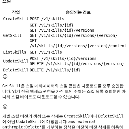
스킬
작업
승인되는 경로
CreateSkill
POST /v1/skills
GET /v1/skills/{id}
GET /v1/skills/{id}/versions
GetSkill
GET /v1/skills/{id}/versions/{version}
GET
/v1/skills/{id}/versions/{version}/content
ListSkills
GET /v1/skills
POST /v1/skills/{id}/versions
UpdateSkill
DELETE /v1/skills/{id}/versions/{version}
DeleteSkill
DELETE /v1/skills/{id}

은 스킬 메타데이터와 스킬 콘텐츠 다운로드를 모두 승인합
GetSkill
니다. 읽기 전용 액세스 권한을 가진 보안 주체는 스킬 목록 조회뿐만 아
니라 스킬 바이트도 다운로드할 수 있습니다.

개별 스킬 버전의 생성 또는 삭제는
이나
CreateSkill
DeleteSkill
이 아닌
에 매핑됩니다.
UpdateSkill
aws-external-
를 거부하는 정책은 여전히 버전 삭제를 허용하
anthropic:Delete*