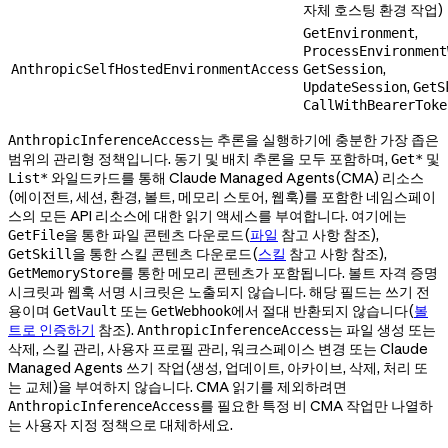
자체 호스팅 환경 작업)
,
GetEnvironment
ProcessEnvironment
,
AnthropicSelfHostedEnvironmentAccess
GetSession
,
UpdateSession
GetS
CallWithBearerToke
는 추론을 실행하기에 충분한 가장 좁은
AnthropicInferenceAccess
범위의 관리형 정책입니다. 동기 및 배치 추론을 모두 포함하며,
및
Get*
와일드카드를 통해 Claude Managed Agents(CMA) 리소스
List*
(에이전트, 세션, 환경, 볼트, 메모리 스토어, 웹훅)를 포함한 네임스페이
스의 모든 API 리소스에 대한 읽기 액세스를 부여합니다. 여기에는
을 통한 파일 콘텐츠 다운로드(
파일
참고 사항 참조),
GetFile
을 통한 스킬 콘텐츠 다운로드(
스킬
참고 사항 참조),
GetSkill
를 통한 메모리 콘텐츠가 포함됩니다. 볼트 자격 증명
GetMemoryStore
시크릿과 웹훅 서명 시크릿은 노출되지 않습니다. 해당 필드는 쓰기 전
용이며
또는
에서 절대 반환되지 않습니다(
볼
GetVault
GetWebhook
트로 인증하기
참조).
는 파일 생성 또는
AnthropicInferenceAccess
삭제, 스킬 관리, 사용자 프로필 관리, 워크스페이스 변경 또는 Claude
Managed Agents 쓰기 작업(생성, 업데이트, 아카이브, 삭제, 처리 또
는 교체)을 부여하지 않습니다. CMA 읽기를 제외하려면
를 필요한 특정 비 CMA 작업만 나열하
AnthropicInferenceAccess
는 사용자 지정 정책으로 대체하세요.