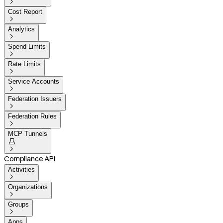

Cost Report

Analytics

Spend Limits

Rate Limits

Service Accounts

Federation Issuers

Federation Rules

MCP Tunnels


Compliance API
Activities

Organizations

Groups

Apps