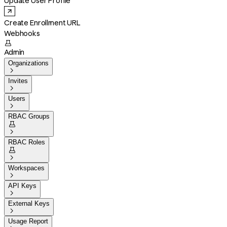
Update User Profile
Create Enrollment URL
Webhooks

Admin
Organizations

Invites

Users

RBAC Groups


RBAC Roles


Workspaces

API Keys

External Keys

Usage Report