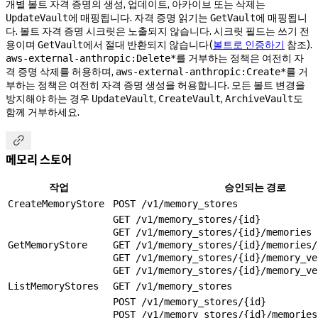
개별 볼트 자격 증명의 생성, 업데이트, 아카이브 또는 삭제는
에 매핑됩니다. 자격 증명 읽기는
에 매핑됩니
UpdateVault
GetVault
다. 볼트 자격 증명 시크릿은 노출되지 않습니다. 시크릿 필드는 쓰기 전
용이며
에서 절대 반환되지 않습니다(
볼트로 인증하기
참조).
GetVault
를 거부하는 정책은 여전히 자
aws-external-anthropic:Delete*
격 증명 삭제를 허용하며,
를 거
aws-external-anthropic:Create*
부하는 정책은 여전히 자격 증명 생성을 허용합니다. 모든 볼트 변경을
방지해야 하는 경우
,
,
도
UpdateVault
CreateVault
ArchiveVault
함께 거부하세요.

메모리 스토어
작업
승인되는 경로
CreateMemoryStore
POST /v1/memory_stores
GET /v1/memory_stores/{id}
GET /v1/memory_stores/{id}/memories
GetMemoryStore
GET /v1/memory_stores/{id}/memories/
GET /v1/memory_stores/{id}/memory_ve
GET /v1/memory_stores/{id}/memory_ve
ListMemoryStores
GET /v1/memory_stores
POST /v1/memory_stores/{id}
POST /v1/memory_stores/{id}/memories