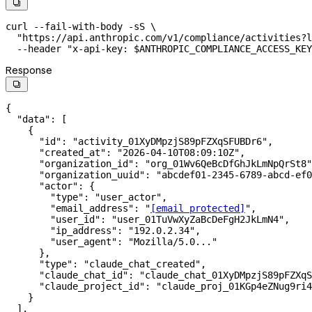

curl
 --fail-with-body
 -sS
 \
  "https://api.anthropic.com/v1/compliance/activities?l
  --header
 "x-api-key: 
$ANTHROPIC_COMPLIANCE_ACCESS_KEY
Response

{
  "data"
: [
    {
      "id"
: 
"activity_01XyDMpzjS89pFZXqSFUBDr6"
,
      "created_at"
: 
"2026-04-10T08:09:10Z"
,
      "organization_id"
: 
"org_01Wv6QeBcDfGhJkLmNpQrSt8"
      "organization_uuid"
: 
"abcdef01-2345-6789-abcd-ef0
      "actor"
: {
        "type"
: 
"user_actor"
,
        "email_address"
: 
"
[email protected]
"
,
        "user_id"
: 
"user_01TuVwXyZaBcDeFgH2JkLmN4"
,
        "ip_address"
: 
"192.0.2.34"
,
        "user_agent"
: 
"Mozilla/5.0..."
      },
      "type"
: 
"claude_chat_created"
,
      "claude_chat_id"
: 
"claude_chat_01XyDMpzjS89pFZXqS
      "claude_project_id"
: 
"claude_proj_01KGp4eZNug9ri4
    }
  ],