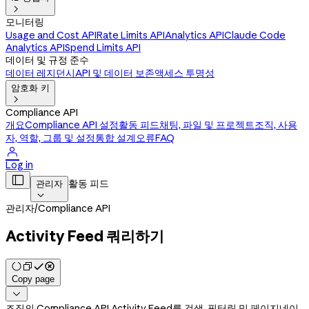

모니터링
Usage and Cost API
Rate Limits API
Analytics API
Claude Code
Analytics API
Spend Limits API
데이터 및 규정 준수
데이터 레지던시
API 및 데이터 보존
액세스 투명성
암호화 키

Compliance API
개요
Compliance API 설정
활동 피드
채팅, 파일 및 프로젝트
조직, 사용
자, 역할, 그룹 및 설정
통합 설계
오류
FAQ

Log in

활동 피드
관리자

관리자
/
Compliance API
Activity Feed 쿼리하기
Copy page

조직의 Compliance API Activity Feed를 검색, 필터링 및 페이지네이