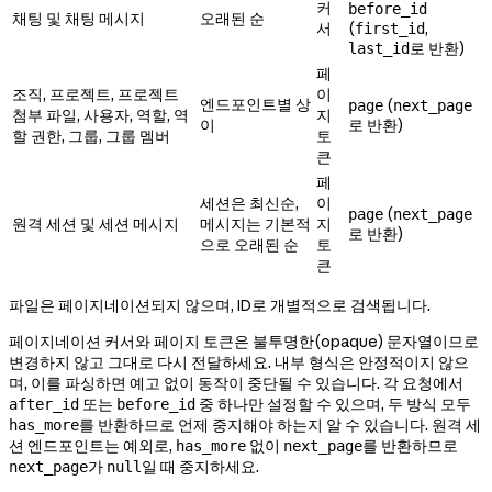
커
before_id
채팅 및 채팅 메시지
오래된 순
서
(
,
first_id
로 반환)
last_id
페
조직, 프로젝트, 프로젝트
이
엔드포인트별 상
(
page
next_page
첨부 파일, 사용자, 역할, 역
지
이
로 반환)
할 권한, 그룹, 그룹 멤버
토
큰
페
세션은 최신순,
이
(
page
next_page
원격 세션 및 세션 메시지
메시지는 기본적
지
로 반환)
으로 오래된 순
토
큰
파일은 페이지네이션되지 않으며, ID로 개별적으로 검색됩니다.
페이지네이션 커서와 페이지 토큰은 불투명한(opaque) 문자열이므로
변경하지 않고 그대로 다시 전달하세요. 내부 형식은 안정적이지 않으
며, 이를 파싱하면 예고 없이 동작이 중단될 수 있습니다. 각 요청에서
또는
중 하나만 설정할 수 있으며, 두 방식 모두
after_id
before_id
를 반환하므로 언제 중지해야 하는지 알 수 있습니다. 원격 세
has_more
션 엔드포인트는 예외로,
없이
를 반환하므로
has_more
next_page
가
일 때 중지하세요.
next_page
null