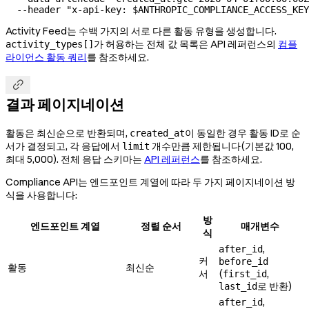
  --header
 "x-api-key: 
$ANTHROPIC_COMPLIANCE_ACCESS_KEY
Activity Feed는 수백 가지의 서로 다른 활동 유형을 생성합니다.
가 허용하는 전체 값 목록은 API 레퍼런스의
컴플
activity_types[]
라이언스 활동 쿼리
를 참조하세요.

결과 페이지네이션
활동은 최신순으로 반환되며,
이 동일한 경우 활동 ID로 순
created_at
서가 결정되고, 각 응답에서
개수만큼 제한됩니다(기본값 100,
limit
최대 5,000). 전체 응답 스키마는
API 레퍼런스
를 참조하세요.
Compliance API는 엔드포인트 계열에 따라 두 가지 페이지네이션 방
식을 사용합니다:
방
엔드포인트 계열
정렬 순서
매개변수
식
,
after_id
커
before_id
활동
최신순
서
(
,
first_id
로 반환)
last_id
,
after_id