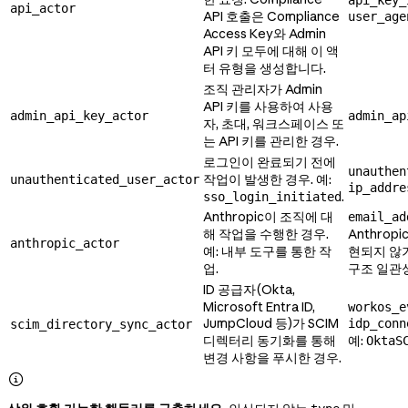
api_key_
api_actor
API 호출은 Compliance
user_age
Access Key와 Admin
API 키 모두에 대해 이 액
터 유형을 생성합니다.
조직 관리자가 Admin
API 키를 사용하여 사용
admin_api_key_actor
admin_ap
자, 초대, 워크스페이스 또
는 API 키를 관리한 경우.
로그인이 완료되기 전에
unauthen
작업이 발생한 경우. 예:
unauthenticated_user_actor
ip_addre
.
sso_login_initiated
Anthropic이 조직에 대
email_ad
해 작업을 수행한 경우.
Anthro
anthropic_actor
예: 내부 도구를 통한 작
현되지 않
업.
구조 일관
ID 공급자(Okta,
Microsoft Entra ID,
workos_e
JumpCloud 등)가 SCIM
idp_conn
scim_directory_sync_actor
디렉터리 동기화를 통해
예:
OktaS
변경 사항을 푸시한 경우.
