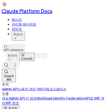
Claude Platform Docs
메시지
관리형 에이전트
관리자
리소스


API reference

한국어
Log in
Console




Search
⌘K
조직
Admin API
사용자 관리 (베타)
워크스페이스
인증
개요
Admin API 키 생성
Workload Identity Federation
API로 WIF 관
리
WIF 참조
ID 공급자