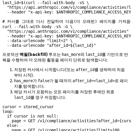
last_id
=
$(
curl
 --fail-with-body
 -sS
 \
  "https://api.anthropic.com/v1/compliance/activities?l
  --header
 "x-api-key: 
$ANTHROPIC_COMPLIANCE_ACCESS_KEY
# 커서를 그대로 다시 전달하여 다음(더 오래된) 페이지를 가져옵
curl
 --fail-with-body
 -sS
 -G
 \
  "https://api.anthropic.com/v1/compliance/activities"
 
  --header
 "x-api-key: 
$ANTHROPIC_COMPLIANCE_ACCESS_KEY
  --data-urlencode
 "limit=2"
 \
  --data-urlencode
 "after_id=${
last_id
}"
프로덕션
백필(backfill)
루프는
와
를 기반으로 반
has_more
last_id
복을 수행하여 더 오래된 활동을 페이지 단위로 탐색합니다:
저장된 커서에서 시작합니다(또는
를 생략하여 처음
after_id
부터 시작).
가
가 될 때까지
로 페이
has_more
false
after_id=<last_id>
지를 탐색합니다.
해당 커서가 포함하는 모든 페이지를 저장한 후에만 최종
를 영구 저장합니다.
last_id
cursor = stored_cursor

loop:

  if cursor is not null:

    page = GET /v1/compliance/activities?after_id={curs
  else:

    page = GET /v1/compliance/activities?limit=100
