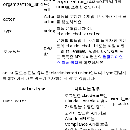
와 동일한 범위를
organization_id
또는
organization_uuid
UUID로 표현한 것입니다.
null
활동을 수행한 주체입니다. 아래 액터 표
Actor
actor
union
를 참조하세요.
활동 유형입니다. 예:
string
type
.
claude_chat_created
유형별 필드입니다. 예를 들어 채팅 이벤
트의
또는 파일 이벤
claude_chat_id
다양
추가 필드
트의
이 있습니다. 유형별 필
filename
함
드 목록은 API 레퍼런스의
컴플라이언
스 활동 쿼리
를 참조하세요.
필드는 판별 유니온(discriminated union)입니다.
판별자
actor
type
를 통해 어떤 다른 필드가 존재하는지 알 수 있습니다:
나타나는 경우
actor.type
로그인한 claude.ai 또는
email_ad
Claude Console 사용자
user_actor
ip_addre
가 작업을 수행한 경우.
고객이 발급한 API 키로
Claude API 또는
Compliance API를 호출
한 요청. Compliance