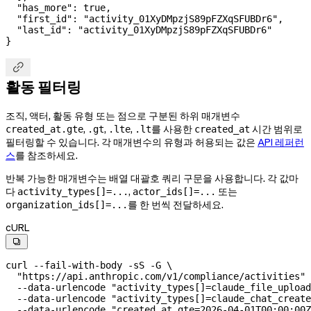
  "has_more"
: 
true
,
  "first_id"
: 
"activity_01XyDMpzjS89pFZXqSFUBDr6"
,
  "last_id"
: 
"activity_01XyDMpzjS89pFZXqSFUBDr6"
}

활동 필터링
조직, 액터, 활동 유형 또는 점으로 구분된 하위 매개변수
,
,
,
를 사용한
시간 범위로
created_at.gte
.gt
.lte
.lt
created_at
필터링할 수 있습니다. 각 매개변수의 유형과 허용되는 값은
API 레퍼런
스
를 참조하세요.
반복 가능한 매개변수는 배열 대괄호 쿼리 구문을 사용합니다. 각 값마
다
,
또는
activity_types[]=...
actor_ids[]=...
를 한 번씩 전달하세요.
organization_ids[]=...
cURL

curl
 --fail-with-body
 -sS
 -G
 \
  "https://api.anthropic.com/v1/compliance/activities"
 
  --data-urlencode
 "activity_types[]=claude_file_upload
  --data-urlencode
 "activity_types[]=claude_chat_create
  --data-urlencode
 "created_at.gte=2026-04-01T00:00:00Z