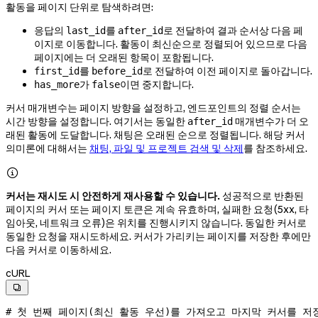
활동을 페이지 단위로 탐색하려면:
응답의
를
로 전달하여 결과 순서상 다음 페
last_id
after_id
이지로 이동합니다. 활동이 최신순으로 정렬되어 있으므로 다음
페이지에는 더 오래된 항목이 포함됩니다.
를
로 전달하여 이전 페이지로 돌아갑니다.
first_id
before_id
가
이면 중지합니다.
has_more
false
커서 매개변수는 페이지 방향을 설정하고, 엔드포인트의 정렬 순서는
시간 방향을 설정합니다. 여기서는 동일한
매개변수가 더 오
after_id
래된 활동에 도달합니다. 채팅은 오래된 순으로 정렬됩니다. 해당 커서
의미론에 대해서는
채팅, 파일 및 프로젝트 검색 및 삭제
를 참조하세요.

커서는 재시도 시 안전하게 재사용할 수 있습니다.
성공적으로 반환된
페이지의 커서 또는 페이지 토큰은 계속 유효하며, 실패한 요청(5xx, 타
임아웃, 네트워크 오류)은 위치를 진행시키지 않습니다. 동일한 커서로
동일한 요청을 재시도하세요. 커서가 가리키는 페이지를 저장한 후에만
다음 커서로 이동하세요.
cURL

# 첫 번째 페이지(최신 활동 우선)를 가져오고 마지막 커서를 저