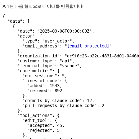
API는 다음 형식으로 데이터를 반환합니다:
{
  "data"
: [
    {
      "date"
: 
"2025-09-08T00:00:00Z"
,
      "actor"
: {
        "type"
: 
"user_actor"
,
        "email_address"
: 
"
[email protected]
"
      },
      "organization_id"
: 
"dc9f6c26-b22c-4831-8d01-0446b
      "customer_type"
: 
"api"
,
      "terminal_type"
: 
"vscode"
,
      "core_metrics"
: {
        "num_sessions"
: 
5
,
        "lines_of_code"
: {
          "added"
: 
1543
,
          "removed"
: 
892
        },
        "commits_by_claude_code"
: 
12
,
        "pull_requests_by_claude_code"
: 
2
      },
      "tool_actions"
: {
        "edit_tool"
: {
          "accepted"
: 
45
,
          "rejected"
: 
5
        },