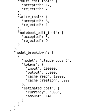
        "multi_edit_tool"
: {
          "accepted"
: 
12
,
          "rejected"
: 
2
        },
        "write_tool"
: {
          "accepted"
: 
8
,
          "rejected"
: 
1
        },
        "notebook_edit_tool"
: {
          "accepted"
: 
3
,
          "rejected"
: 
0
        }
      },
      "model_breakdown"
: [
        {
          "model"
: 
"claude-opus-5"
,
          "tokens"
: {
            "input"
: 
100000
,
            "output"
: 
35000
,
            "cache_read"
: 
10000
,
            "cache_creation"
: 
5000
          },
          "estimated_cost"
: {
            "currency"
: 
"USD"
,
            "amount"
: 
141
          }
        }
      ]