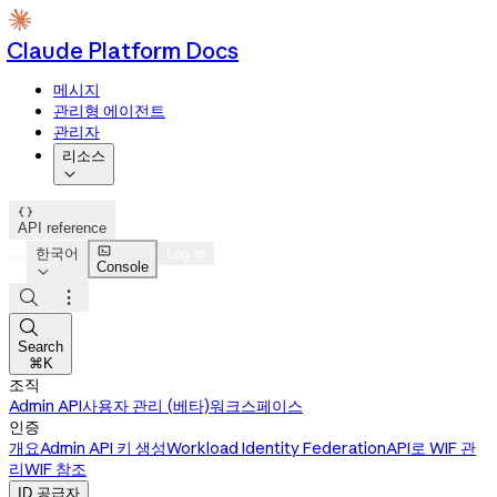
Claude Platform Docs
메시지
관리형 에이전트
관리자
리소스


API reference

한국어
Log in
Console




Search
⌘K
조직
Admin API
사용자 관리 (베타)
워크스페이스
인증
개요
Admin API 키 생성
Workload Identity Federation
API로 WIF 관
리
WIF 참조
ID 공급자