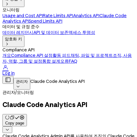

모니터링
Usage and Cost API
Rate Limits API
Analytics API
Claude Code
Analytics API
Spend Limits API
데이터 및 규정 준수
데이터 레지던시
API 및 데이터 보존
액세스 투명성
암호화 키

Compliance API
개요
Compliance API 설정
활동 피드
채팅, 파일 및 프로젝트
조직, 사용
자, 역할, 그룹 및 설정
통합 설계
오류
FAQ

Log in

Claude Code Analytics API
관리자

관리자
/
모니터링
Claude Code Analytics API
Copy page

Claude Code Analytics Admin API를 사용하여 조직의 Claude Code