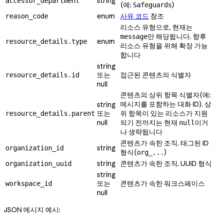
string
accessor_department
(예:
)
Safeguards
enum
사유 코드
참조
reason_code
리소스 유형으로, 현재는
만 해당됩니다. 향후
message
enum
resource_details.type
리소스 유형을 위해 확장 가능
합니다
string
또는
접근된 콘텐츠의 식별자
resource_details.id
null
콘텐츠의 상위 항목 식별자(예:
메시지를 포함하는 대화 ID). 상
string
또는
위 항목이 있는 리소스가 지원
resource_details.parent
null
되기 전까지는 현재
이거
null
나 생략됩니다
콘텐츠가 속한 조직. 태그된 ID
string
organization_id
형식(
)
org_...
string
콘텐츠가 속한 조직. UUID 형식
organization_uuid
string
또는
콘텐츠가 속한 워크스페이스
workspace_id
null
JSON 메시지 예시: