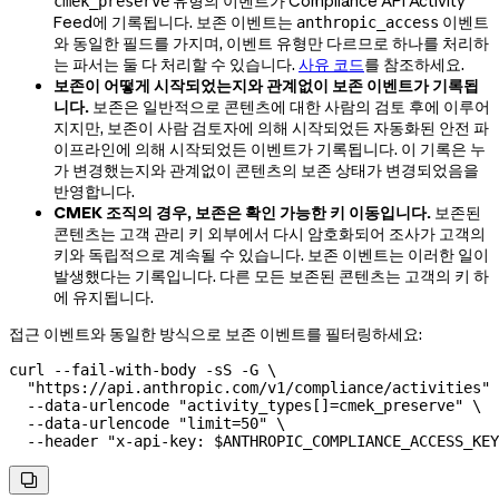
유형의 이벤트가 Compliance API Activity
cmek_preserve
Feed에 기록됩니다. 보존 이벤트는
이벤트
anthropic_access
와 동일한 필드를 가지며, 이벤트 유형만 다르므로 하나를 처리하
는 파서는 둘 다 처리할 수 있습니다.
사유 코드
를 참조하세요.
보존이 어떻게 시작되었는지와 관계없이 보존 이벤트가 기록됩
니다.
보존은 일반적으로 콘텐츠에 대한 사람의 검토 후에 이루어
지지만, 보존이 사람 검토자에 의해 시작되었든 자동화된 안전 파
이프라인에 의해 시작되었든 이벤트가 기록됩니다. 이 기록은 누
가 변경했는지와 관계없이 콘텐츠의 보존 상태가 변경되었음을
반영합니다.
CMEK 조직의 경우, 보존은 확인 가능한 키 이동입니다.
보존된
콘텐츠는 고객 관리 키 외부에서 다시 암호화되어 조사가 고객의
키와 독립적으로 계속될 수 있습니다. 보존 이벤트는 이러한 일이
발생했다는 기록입니다. 다른 모든 보존된 콘텐츠는 고객의 키 하
에 유지됩니다.
접근 이벤트와 동일한 방식으로 보존 이벤트를 필터링하세요:
curl
 --fail-with-body
 -sS
 -G
 \
  "https://api.anthropic.com/v1/compliance/activities"
 
  --data-urlencode
 "activity_types[]=cmek_preserve"
 \
  --data-urlencode
 "limit=50"
 \
  --header
 "x-api-key: 
$ANTHROPIC_COMPLIANCE_ACCESS_KEY
