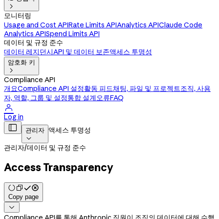

모니터링
Usage and Cost API
Rate Limits API
Analytics API
Claude Code
Analytics API
Spend Limits API
데이터 및 규정 준수
데이터 레지던시
API 및 데이터 보존
액세스 투명성
암호화 키

Compliance API
개요
Compliance API 설정
활동 피드
채팅, 파일 및 프로젝트
조직, 사용
자, 역할, 그룹 및 설정
통합 설계
오류
FAQ

Log in

액세스 투명성
관리자

관리자
/
데이터 및 규정 준수
Access Transparency
Copy page

Compliance API를 통해 Anthropic 직원이 조직의 데이터에 대해 수행