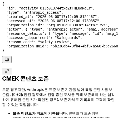
{
  "id"
: 
"activity_013b013744txqZtFHLUaRqLr"
,
  "type"
: 
"anthropic_access"
,
  "created_at"
: 
"2026-06-08T17:12:09.812446Z"
,
  "accessed_at"
: 
"2026-06-08T17:12:06.478035Z"
,
  "organization_id"
: 
"org_0910d9133038914eta7i3vt"
,
  "actor"
: { 
"type"
: 
"anthropic_actor"
, 
"email_address"
  "resource_details"
: { 
"type"
: 
"message"
, 
"id"
: 
"msg_1
  "accessor_department"
: 
"Safeguards"
,
  "reason_code"
: 
"safety_review"
,
  "organization_uuid"
: 
"5b236db4-3fb4-4bf3-a560-b5e2660
}


CMEK 콘텐츠 보존
드문 경우지만, Anthropic은 표준 보존 기간을 넘어 특정 콘텐츠를 보
존합니다(예: 안전 검토에서 진행 중인 조사를 위해 보존해야 하는 심각
하게 유해한 콘텐츠가 확인된 경우). 보존 자체도 기록되며 고객이 확인
할 수 있는 작업입니다:
보존 이벤트가 피드에 기록됩니다.
콘텐츠가 보존되면