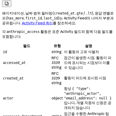

페이지네이션, 날짜 범위 필터링(
/
), 응답 엔벨로
created_at.gte
.lt
프(
,
,
)는 Activity Feed의 나머지 부분과
has_more
first_id
last_id
공유됩니다.
Activity Feed 쿼리
를 참조하세요.
각
활동은 표준 Activity 필드와 함께 다음 필드를
anthropic_access
포함합니다:
필드
유형
설명
string
이 활동의 고유 식별자
id
접근이 발생한 시점. 활동이 피
RFC
3339
드에 표시되는 시점보다 이를
accessed_at
string
수 있습니다
RFC
활동이 피드에 표시된 시점
3339
created_at
string
항상
{ "type":
"anthropic_actor",
object
actor
"email_address": null }
입니다. 개별 직원의 신원은 공
개되지 않습니다
접근을 수행한 Anthropic 팀