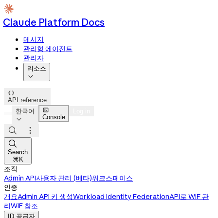
Claude Platform Docs
메시지
관리형 에이전트
관리자
리소스


API reference

한국어
Log in
Console




Search
⌘K
조직
Admin API
사용자 관리 (베타)
워크스페이스
인증
개요
Admin API 키 생성
Workload Identity Federation
API로 WIF 관
리
WIF 참조
ID 공급자