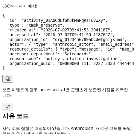
JSON 메시지 예시:
{
  "id"
: 
"activity_01AbCdEfGhJkMnPqRsTuVwXy"
,
  "type"
: 
"cmek_preserve"
,
  "created_at"
: 
"2026-07-02T09:41:53.204118Z"
,
  "accessed_at"
: 
"2026-07-02T09:41:50.118764Z"
,
  "organization_id"
: 
"org_0123456789abcdefghijklmn"
,
  "actor"
: { 
"type"
: 
"anthropic_actor"
, 
"email_address"
  "resource_details"
: { 
"type"
: 
"message"
, 
"id"
: 
"msg_0
  "accessor_department"
: 
"Safeguards"
,
  "reason_code"
: 
"policy_violation_investigation"
,
  "organization_uuid"
: 
"00000000-1111-2222-3333-4444444
}

보존 이벤트의 경우,
은 콘텐츠가 보존된 시점을 기록합
accessed_at
니다.

사유 코드
사유 코드 집합은 고정되어 있습니다. Anthropic이 새로운 코드를 도입
하는 경우 이 페이지를 업데이트합니다.