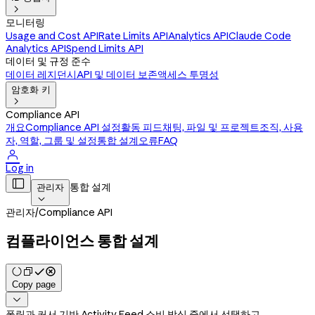

모니터링
Usage and Cost API
Rate Limits API
Analytics API
Claude Code
Analytics API
Spend Limits API
데이터 및 규정 준수
데이터 레지던시
API 및 데이터 보존
액세스 투명성
암호화 키

Compliance API
개요
Compliance API 설정
활동 피드
채팅, 파일 및 프로젝트
조직, 사용
자, 역할, 그룹 및 설정
통합 설계
오류
FAQ

Log in

통합 설계
관리자

관리자
/
Compliance API
컴플라이언스 통합 설계
Copy page

폴링과 커서 기반 Activity Feed 소비 방식 중에서 선택하고,