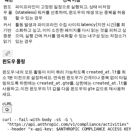
윈도
파이프라인이 고정된 일정으로 실행되고, 상태 비저장
우 폴
(stateless) 워커를 선호하며, 윈도우의 재생 또는 중복을 허용
링
할 수 있는 경우
커서
활동 발생과 파이프라인 수집 사이의 latency(지연 시간)를 최
기반
소화하고 싶고, 이미 소진한 페이지를 다시 읽는 것을 피하고 싶
증분
으며, 실행 간에 커서를 영속화할 수 있는 내구성 있는 저장소가
읽기
있는 경우

윈도우 폴링
윈도우 내의 모든 활동이 이미 쿼리 가능하도록
를 최
created_at.lt
소 1분 이전으로 설정하세요. 연속된 윈도우가 간격이나 중복 없이 타일
링되도록 하한에는
를, 상한에는
를
created_at.gte
created_at.lt
사용하고, 이전 윈도우의
값을 다음 윈도우의
값으로 재사용하
lt
gte
세요.
cURL

curl
 --fail-with-body
 -sS
 -G
 \
  "https://api.anthropic.com/v1/compliance/activities"
 
  --header
 "x-api-key: 
$ANTHROPIC_COMPLIANCE_ACCESS_KEY