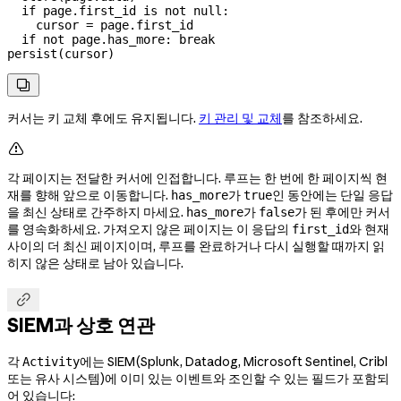
  if page.first_id is not null:

    cursor = page.first_id

  if not page.has_more: break

persist(cursor)

커서는 키 교체 후에도 유지됩니다.
키 관리 및 교체
를 참조하세요.

각 페이지는 전달한 커서에 인접합니다. 루프는 한 번에 한 페이지씩 현
재를 향해 앞으로 이동합니다.
가
인 동안에는 단일 응답
has_more
true
을 최신 상태로 간주하지 마세요.
가
가 된 후에만 커서
has_more
false
를 영속화하세요. 가져오지 않은 페이지는 이 응답의
와 현재
first_id
사이의 더 최신 페이지이며, 루프를 완료하거나 다시 실행할 때까지 읽
히지 않은 상태로 남아 있습니다.

SIEM과 상호 연관
각
에는 SIEM(Splunk, Datadog, Microsoft Sentinel, Cribl
Activity
또는 유사 시스템)에 이미 있는 이벤트와 조인할 수 있는 필드가 포함되
어 있습니다: