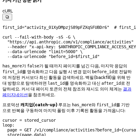
cURL

first_id
=
"activity_01XyDMpzjS89pFZXqSFUBDr6"
  # first_i
curl
 --fail-with-body
 -sS
 -G
 \
  "https://api.anthropic.com/v1/compliance/activities"
 
  --header
 "x-api-key: 
$ANTHROPIC_COMPLIANCE_ACCESS_KEY
  --data-urlencode
 "limit=5000"
 \
  --data-urlencode
 "before_id=
$first_id
"
가
가 될 때까지 페이지를 넘긴 다음, 마지막 응답의
has_more
false
를 영속화하고 다음 실행 시 변경 없이
로 전달하
first_id
before_id
여 저장된 커서보다 최신 활동을 검색하세요. 백필(backfill)을 위해 반
대 방향으로 탐색하려면
를 영속화하고 대신
로 전
last_id
after_id
달하세요. 커서 대 페이지 토큰의 전체 참조와 재시도 의미 체계는
결과
페이지네이션
을 참조하세요.
프로덕션
캐치업(catch-up)
루프는
와
를 기반
has_more
first_id
으로 반복을 구동하여 마지막 폴링 이후 기록된 활동을 가져옵니다:
cursor = stored_cursor

loop:

  page = GET /v1/compliance/activities?before_id={curso
  store(page.data)
