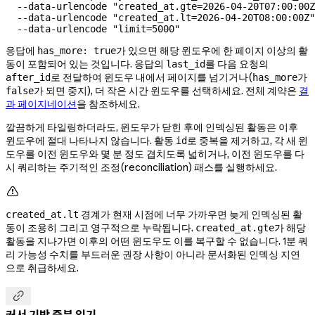
  --data-urlencode
 "created_at.gte=2026-04-20T07:00:00Z
  --data-urlencode
 "created_at.lt=2026-04-20T08:00:00Z"
  --data-urlencode
 "limit=5000"
응답에
가 있으면 해당 윈도우에 한 페이지 이상의 활
has_more: true
동이 포함되어 있는 것입니다. 응답의
를 다음 요청의
last_id
로 전달하여 윈도우 내에서 페이지를 넘기거나(
가
after_id
has_more
가 되면 중지), 더 작은 시간 윈도우를 선택하세요. 전체 계약은
결
false
과 페이지네이션
을 참조하세요.
깔끔하게 타일링하더라도, 윈도우가 닫힌 후에 인덱싱된 활동은 이후
윈도우에 절대 나타나지 않습니다. 활동
로 중복을 제거하고, 각 새 윈
id
도우를 이전 윈도우와 몇 분 정도 겹치도록 넓히거나, 이전 윈도우를 다
시 쿼리하는 주기적인 조정(reconciliation) 패스를 실행하세요.

경계가 현재 시점에 너무 가까우면 늦게 인덱싱된 활
created_at.lt
동이 조용히 그리고 영구적으로 누락됩니다.
가 해당
created_at.gte
활동을 지나가면 이후의 어떤 윈도우도 이를 복구할 수 없습니다. 1분 쿼
리 가능성 수치를 부드러운 권장 사항이 아니라 문서화된 인덱싱 지연
으로 취급하세요.

커서 기반 증분 읽기