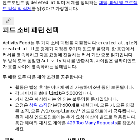
엔드포인트 및
의미 체계를 정의하는
채팅, 파일 및 프로젝
deleted_at
트 검색 및 삭제
를 읽었다고 가정합니다.

피드 소비 패턴 선택
Activity Feed는 두 가지 소비 패턴을 지원합니다:
와
created_at.gte
로 경계가 지정된 주기적 윈도우 폴링과, 한 응답에서
created_at.lt
커서를 영속화하고 다음 요청에 전달하는 커서 기반 증분 읽기입니다.
두 방식 모두 동일한
객체를 반환하며, 차이점은 클라이언트
Activity
가 호출 사이에 영속화하는 상태입니다.
두 패턴 모두 다음 제약 조건을 공유합니다:
활동은 발생 후 1분 이내에 쿼리 가능하며 6년 동안 보존됩니다.
각 페이지의 최대
은 5,000입니다.
limit
커서 값은 파싱해서는 안 되는 불투명한 문자열입니다.
요청은
상위 조직
당 분당 600개로 제한되며, 모든 키, 모든 연결
된 조직, 모든
엔드포인트에서 공유됩니다.
/v1/compliance/*
원격 세션 엔드포인트에는 추가 요청 예산이 별도로 적용됩니다.
응답 헤더와 재시도 계약은
429 Too Many Requests
를 참조하
세요.
패턴
선택 시점