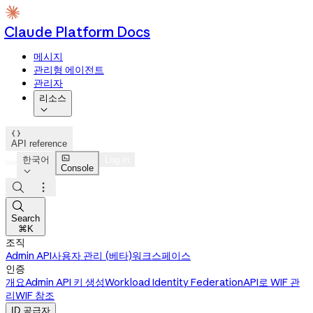
Claude Platform Docs
메시지
관리형 에이전트
관리자
리소스


API reference

한국어
Log in
Console




Search
⌘K
조직
Admin API
사용자 관리 (베타)
워크스페이스
인증
개요
Admin API 키 생성
Workload Identity Federation
API로 WIF 관
리
WIF 참조
ID 공급자