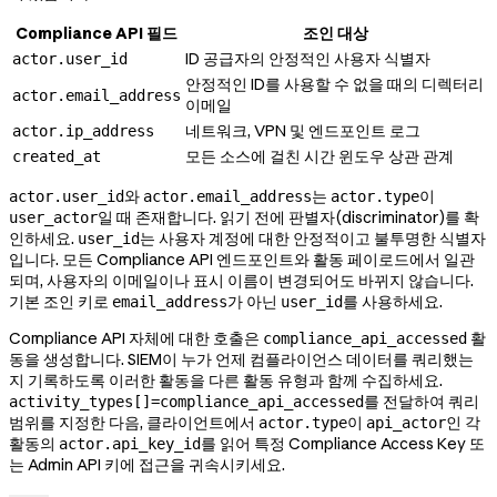
Compliance API 필드
조인 대상
ID 공급자의 안정적인 사용자 식별자
actor.user_id
안정적인 ID를 사용할 수 없을 때의 디렉터리
actor.email_address
이메일
네트워크, VPN 및 엔드포인트 로그
actor.ip_address
모든 소스에 걸친 시간 윈도우 상관 관계
created_at
와
는
이
actor.user_id
actor.email_address
actor.type
일 때 존재합니다. 읽기 전에 판별자(discriminator)를 확
user_actor
인하세요.
는 사용자 계정에 대한 안정적이고 불투명한 식별자
user_id
입니다. 모든 Compliance API 엔드포인트와 활동 페이로드에서 일관
되며, 사용자의 이메일이나 표시 이름이 변경되어도 바뀌지 않습니다.
기본 조인 키로
가 아닌
를 사용하세요.
email_address
user_id
Compliance API 자체에 대한 호출은
활
compliance_api_accessed
동을 생성합니다. SIEM이 누가 언제 컴플라이언스 데이터를 쿼리했는
지 기록하도록 이러한 활동을 다른 활동 유형과 함께 수집하세요.
를 전달하여 쿼리
activity_types[]=compliance_api_accessed
범위를 지정한 다음, 클라이언트에서
이
인 각
actor.type
api_actor
활동의
를 읽어 특정 Compliance Access Key 또
actor.api_key_id
는 Admin API 키에 접근을 귀속시키세요.