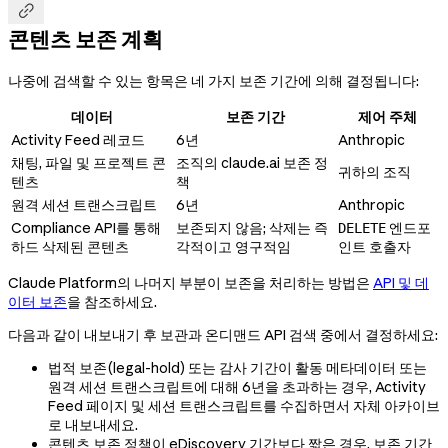

콘텐츠 보존 계획
나중에 검색할 수 있는 항목은 네 가지 보존 기간에 의해 결정됩니다:
데이터
보존 기간
제어 주체
Activity Feed 레코드
6년
Anthropic
채팅, 파일 및 프로젝트 콘
조직의 claude.ai 보존 정
귀하의 조직
텐츠
책
원격 세션 트랜스크립트
6년
Anthropic
Compliance API를 통해
보존되지 않음; 삭제는 즉
엔드포
DELETE
하드 삭제된 콘텐츠
각적이고 영구적임
인트 호출자
Claude Platform의 나머지 부분이 보존을 처리하는 방법은
API 및 데
이터 보존
을 참조하세요.
다음과 같이 내보내기 후 보관과 온디맨드 API 검색 중에서 결정하세요:
법적 보존(legal-hold) 또는 감사 기간이 활동 메타데이터
또는
원격 세션 트랜스크립트
에 대해 6년을 초과하는 경우, Activity
Feed 페이지
및 세션 트랜스크립트
를 수집하면서 자체 아카이브
로 내보내세요.
콘텐츠 보존 정책이 eDiscovery 기간보다 짧은 경우, 보존 기간