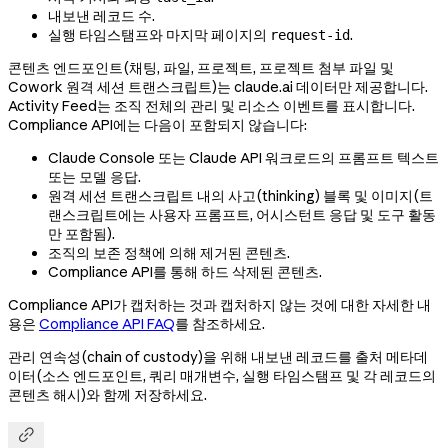
내보낸 레코드 수.
실행 타임스탬프와 마지막 페이지의
.
request-id
콘텐츠 엔드포인트(채팅, 파일, 프로젝트, 프로젝트 첨부 파일 및
Cowork 원격 세션 트랜스크립트)는 claude.ai 데이터만 제공합니다.
Activity Feed는 조직 전체의 관리 및 리소스 이벤트를 표시합니다.
Compliance API에는 다음이 포함되지 않습니다:
Claude Console 또는 Claude API 워크로드의 프롬프트 텍스트
또는 모델 응답.
원격 세션 트랜스크립트 내의 사고(thinking) 블록 및 이미지(트
랜스크립트에는 사용자 프롬프트, 어시스턴트 응답 및 도구 활동
만 포함됨).
조직의 보존 정책에 의해 제거된 콘텐츠.
Compliance API를 통해 하드 삭제된 콘텐츠.
Compliance API가 캡처하는 것과 캡처하지 않는 것에 대한 자세한 내
용은
Compliance API FAQ
를 참조하세요.
관리 연속성(chain of custody)을 위해 내보낸 레코드를 출처 메타데
이터(소스 엔드포인트, 쿼리 매개변수, 실행 타임스탬프 및 각 레코드의
콘텐츠 해시)와 함께 저장하세요.
