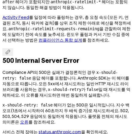
헤더가 포함되지만
헤더는 포함되
after
anthropic-ratelimit-*
지 않습니다. 동일한 해결 방법이 적용됩니다.
Activity Feed
를 일정에 따라 폴링하는 경우, 총 요청 속도(모든 키, 연
결된 조직, 동시 워커에 걸쳐)를 상위 조직 제한 아래로 예산을 책정하세
요.
을 관찰하여 제한
anthropic-ratelimit-requests-remaining
에 도달하기 전에 속도를 늦추세요. 윈도우 폴링과 커서 기반 수집 중에
서 선택하는 방법은
컴플라이언스 통합 설계
를 참조하세요.

500 Internal Server Error
Compliance API의 500은 실패가 결정론적인 경우
x-should-
응답 헤더를 포함합니다. Anthropic SDK는 이 헤더를
retry: false
자동으로 따릅니다. 모든 5xx에서 재시도하는 일반 HTTP 재시도 라이
브러리를 사용하는 경우,
가
일 때 재시도를 억
x-should-retry
false
제하세요. 이 오류를 재시도하면 매번 동일하게 실패합니다.
헤더가 없는 500은 일시적입니다. 지수 백
x-should-retry: false
오프(1초에서 시작하여 60초까지 두 배씩 증가)로 재시도하세요. 502,
503, 504, 529 응답에도 동일하게 적용됩니다. 플랫폼 전체의 재시도
의미론은
오류
를 참조하세요.
서비스 전체 장애는
status.anthropic.com
을 확인하세요.