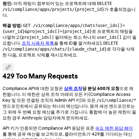
원인:
아직 채팅이 첨부되어 있는 프로젝트에 대해
DELETE
가 호출되었습니
/v1/compliance/apps/projects/{project_id}
다.
해결 방법:
GET /v1/compliance/apps/chats?user_ids[]=
로 프로젝트의 채팅을
{user_id}&project_ids[]={project_id}
나열하고(
필터에는 최소 하나의
값이 필
project_ids[]
user_ids[]
요합니다.
조직 사용자 목록
을 통해 ID를 열거하세요),
DELETE
로 각각을 삭제
/v1/compliance/apps/chats/{claude_chat_id}
한 다음, 프로젝트 삭제를 재시도하세요.

429 Too Many Requests
Compliance API에 대한 요청은
상위 조직
당 분당 600개 요청
으로 제
한됩니다. 이 제한은 상위 조직 아래의 모든 키(Compliance Access
Key 및 모든 연결된 조직의 Admin API 키)와 모든
/v1/compliance/*
엔드포인트에서 공유되는 하나의 예산입니다. 원격 세션 엔드포인트는
그 위에 두 번째 요청 예산을 추가로 가집니다. 통합에 더 높은 제한이 필
요한 경우 Anthropic 담당자에게 문의하세요.
API 키가 인증되면 Compliance API 응답은 표준
속도 제한 응답 헤더
를 통해 공유 예산을 보고하므로, 클라이언트가 429를 기다리는 대신