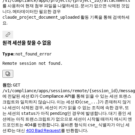
/v1/compliance/apps/projects/{project_id}/attachments
를 사용하여 현재 첨부 파일을 나열하세요. 문서가 없으면 삭제된 것입
니다. 메타데이터만 필요한 경우
활동 기록을 통해 검색하세
claude_project_document_uploaded
요.

원격 세션을 찾을 수 없음
Type:
not_found_error
Remote session not found.

원인:
GET
/v1/compliance/apps/sessions/remote/{session_id}/messag
에 전달된 세션 ID가 Compliance API를 통해 읽을 수 있는 세션 트랜스
크립트와 일치하지 않습니다. 이는 세션 ID(
)가 존재하지 않거
cse_...
나 세션이 삭제된 경우, 세션이 키가 읽을 수 없는 조직에 속한 경우, 또
는 세션의
가 아직
인 경우에 발생합니다. 대기 중인 세
status
pending
션에는 아직 트랜스크립트가 없으므로 세션이 시작될 때까지 메시지 엔
드포인트는 404를 반환합니다. 올바른 형식의
식별자가 아닌 세
cse_
션 ID는 대신
400 Bad Request
를 반환합니다.