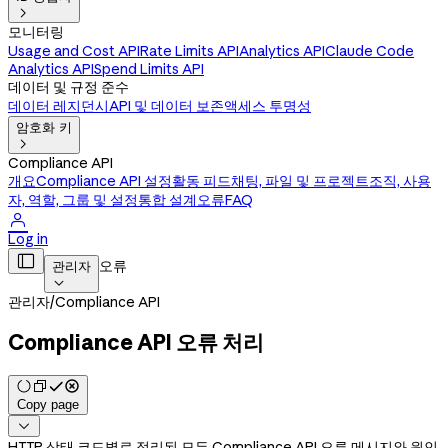

모니터링
Usage and Cost API
Rate Limits API
Analytics API
Claude Code
Analytics API
Spend Limits API
데이터 및 규정 준수
데이터 레지던시
API 및 데이터 보존
액세스 투명성
암호화 키

Compliance API
개요
Compliance API 설정
활동 피드
채팅, 파일 및 프로젝트
조직, 사용
자, 역할, 그룹 및 설정
통합 설계
오류
FAQ

Log in

오류
관리자

관리자
/
Compliance API
Compliance API 오류 처리
Copy page

HTTP 상태 코드별로 정리된 모든 Compliance API 오류 메시지와 원인