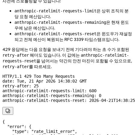
사전에 스로틀링할 수 있습니다:
은 상위 조직의 분
anthropic-ratelimit-requests-limit
당 요청 예산입니다.
은 현재 윈도
anthropic-ratelimit-requests-remaining
우에 남은 예산입니다.
은 윈도우가 재설정
anthropic-ratelimit-requests-reset
되고 전체 예산이 복원되는 RFC 3339 타임스탬프입니다.
429 응답에는 다음 요청을 보내기 전에 기다려야 하는 초 수가 포함된
헤더도 있습니다. 이 값에는
retry-after
anthropic-ratelimit-
을 넘어서는 약간의 안전 마진이 포함될 수 있으므로,
requests-reset
를 따르세요.
retry-after
HTTP
/
1.1
 429
 Too Many Requests
date
:
 Tue, 21 Apr 2026 14:38:02 GMT
retry-after
:
 25
anthropic-ratelimit-requests-limit
:
 600
anthropic-ratelimit-requests-remaining
:
 0
anthropic-ratelimit-requests-reset
:
 2026-04-21T14:38:25

{
  "error"
: {
    "type"
: 
"rate_limit_error"
,