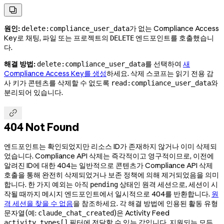

원인:
가 없는 Compliance Access
delete:compliance_user_data
Key로 채팅, 파일 또는 프로젝트의
엔드포인트를 호출했습니
DELETE
다.
해결 방법:
를 선택하여
새
delete:compliance_user_data
Compliance Access Key를 생성
하세요. 삭제 스코프는 읽기 전용 감
사 키가 콘텐츠를 삭제할 수 없도록
와
read:compliance_user_data
분리되어 있습니다.

404 Not Found
엔드포인트는 확인되었지만 리소스 ID가 존재하지 않거나 이미 삭제되
었습니다. Compliance API 삭제는 즉각적이고 영구적이므로, 이전에
알려진 ID에 대한 404는 일반적으로 콘텐츠가 Compliance API 삭제
호출을 통해 완전히 삭제되었거나 보존 정책에 의해 제거되었음을 의미
합니다. 한 가지 예외는 아직
상태인 원격 세션으로, 세션이 시
pending
작될 때까지 메시지 엔드포인트에서 일시적으로 404를 반환합니다.
원
격 세션을 찾을 수 없음
을 참조하세요. 각 해결 방법에 인용된 활동 유형
문자열(예:
)은 Activity Feed
claude_chat_created
필터에 전달할 수 있는 값입니다. 지원되는 모든
activity_types[]