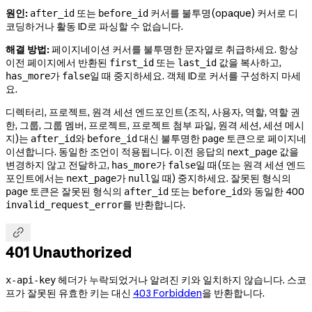
원인:
또는
커서를 불투명(opaque) 커서로 디
after_id
before_id
코딩하거나 활동 ID로 파싱할 수 없습니다.
해결 방법:
페이지네이션 커서를 불투명한 문자열로 취급하세요. 항상
이전 페이지에서 반환된
또는
값을 복사하고,
first_id
last_id
가
일 때 중지하세요. 객체 ID로 커서를 구성하지 마세
has_more
false
요.
디렉터리, 프로젝트, 원격 세션 엔드포인트(조직, 사용자, 역할, 역할 권
한, 그룹, 그룹 멤버, 프로젝트, 프로젝트 첨부 파일, 원격 세션, 세션 메시
지)는
와
대신 불투명한
토큰으로 페이지네
after_id
before_id
page
이션합니다. 동일한 조언이 적용됩니다. 이전 응답의
값을
next_page
변경하지 않고 전달하고,
가
일 때(또는 원격 세션 엔드
has_more
false
포인트에서는
가
일 때) 중지하세요. 잘못된 형식의
next_page
null
토큰은 잘못된 형식의
또는
와 동일한 400
page
after_id
before_id
를 반환합니다.
invalid_request_error

401 Unauthorized
헤더가 누락되었거나 알려진 키와 일치하지 않습니다. 스코
x-api-key
프가 잘못된 유효한 키는 대신
403 Forbidden
을 반환합니다.