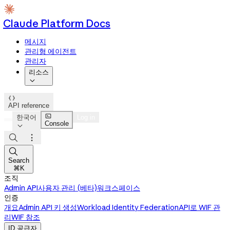
Claude Platform Docs
메시지
관리형 에이전트
관리자
리소스


API reference

한국어
Log in
Console




Search
⌘K
조직
Admin API
사용자 관리 (베타)
워크스페이스
인증
개요
Admin API 키 생성
Workload Identity Federation
API로 WIF 관
리
WIF 참조
ID 공급자