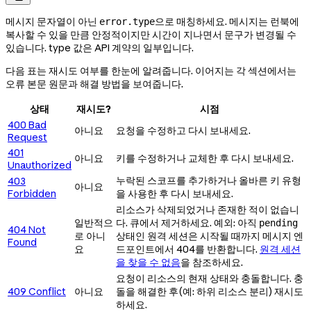
메시지 문자열이 아닌
으로 매칭하세요. 메시지는 런북에
error.type
복사할 수 있을 만큼 안정적이지만 시간이 지나면서 문구가 변경될 수
있습니다. type 값은 API 계약의 일부입니다.
다음 표는 재시도 여부를 한눈에 알려줍니다. 이어지는 각 섹션에서는
오류 본문 원문과 해결 방법을 보여줍니다.
상태
재시도?
시점
400 Bad
아니요
요청을 수정하고 다시 보내세요.
Request
401
아니요
키를 수정하거나 교체한 후 다시 보내세요.
Unauthorized
누락된 스코프를 추가하거나 올바른 키 유형
403
아니요
Forbidden
을 사용한 후 다시 보내세요.
리소스가 삭제되었거나 존재한 적이 없습니
일반적으
다. 큐에서 제거하세요. 예외: 아직
pending
404 Not
로 아니
상태인 원격 세션은 시작될 때까지 메시지 엔
Found
요
드포인트에서 404를 반환합니다.
원격 세션
을 찾을 수 없음
을 참조하세요.
요청이 리소스의 현재 상태와 충돌합니다. 충
409 Conflict
아니요
돌을 해결한 후(예: 하위 리소스 분리) 재시도
하세요.