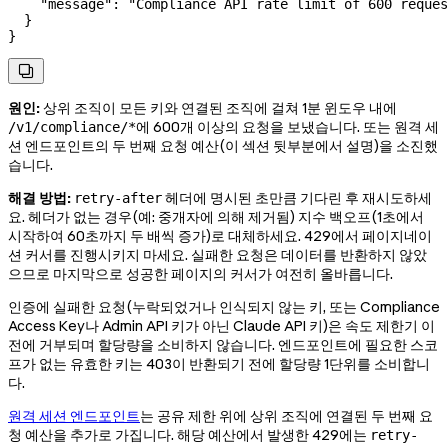
    "message"
: 
"Compliance API rate limit of 600 reques
  }
}

원인:
상위 조직이 모든 키와 연결된 조직에 걸쳐 1분 윈도우 내에
에 600개 이상의 요청을 보냈습니다
. 또는 원격 세
/v1/compliance/*
션 엔드포인트의 두 번째 요청 예산(이 섹션 뒷부분에서 설명)을 소진했
습니다
.
해결 방법:
헤더에 명시된 초만큼 기다린 후 재시도하세
retry-after
요. 헤더가 없는 경우(예: 중개자에 의해 제거됨) 지수 백오프(1초에서
시작하여 60초까지 두 배씩 증가)로 대체하세요. 429에서 페이지네이
션 커서를 진행시키지 마세요. 실패한 요청은 데이터를 반환하지 않았
으므로 마지막으로 성공한 페이지의 커서가 여전히 올바릅니다.
인증에 실패한 요청(누락되었거나 인식되지 않는 키, 또는 Compliance
Access Key나 Admin API 키가 아닌 Claude API 키)은 속도 제한기 이
전에 거부되며 할당량을 소비하지 않습니다. 엔드포인트에 필요한 스코
프가 없는 유효한 키는 403이 반환되기 전에 할당량 1단위를 소비합니
다.
원격 세션 엔드포인트
는 공유 제한 위에 상위 조직에 연결된 두 번째 요
청 예산을 추가로 가집니다. 해당 예산에서 발생한 429에는
retry-