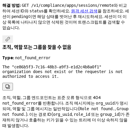
해결 방법:
와 비교
GET /v1/compliance/apps/sessions/remote
하여 세션 ID와
를 확인하세요.
원격 세션 검색
을 참조하세요. 세
status
션이
이면 해당 상태를 벗어난 후 재시도하세요. 세션이 더 이
pending
상 목록에 나타나지 않으면 삭제된 것이며 트랜스크립트를 검색할 수
없습니다.

조직, 역할 또는 그룹을 찾을 수 없음
Type:
not_found_error
The "ce86b5f3-7c16-48b3-a9f3-e1d2c4b8a0f1" 
organization does not exist or the requester is not 
authorized to access it.

조직, 역할, 그룹 엔드포인트는 표준 오류 형식으로 404
를 반환합니다. 조직 메시지에는
가 명시
not_found_error
org_uuid
되며, 역할 및 그룹 메시지는 일반적입니다(
,
Role not found.
Group
). 이는 경로 ID(
,
또는
)가 존
not found.
org_uuid
role_id
group_id
재하지 않거나 호출하는 키가 읽을 수 있는 트리에 더 이상 속하지 않을
때 발생합니다.