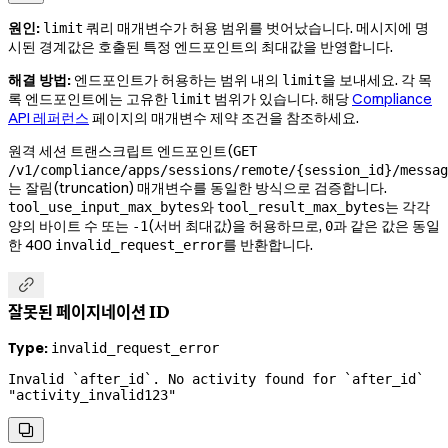
원인:
쿼리 매개변수가 허용 범위를 벗어났습니다. 메시지에 명
limit
시된 경계값은 호출된 특정 엔드포인트의 최대값을 반영합니다.
해결 방법:
엔드포인트가 허용하는 범위 내의
을 보내세요. 각 목
limit
록 엔드포인트에는 고유한
범위가 있습니다. 해당
Compliance
limit
API 레퍼런스
페이지의 매개변수 제약 조건을 참조하세요.
원격 세션 트랜스크립트 엔드포인트(
GET
/v1/compliance/apps/sessions/remote/{session_id}/messag
는 잘림(truncation) 매개변수를 동일한 방식으로 검증합니다.
와
는 각각
tool_use_input_max_bytes
tool_result_max_bytes
양의 바이트 수 또는
(서버 최대값)을 허용하므로,
과 같은 값은 동일
-1
0
한 400
를 반환합니다.
invalid_request_error

잘못된 페이지네이션 ID
Type:
invalid_request_error
Invalid `after_id`. No activity found for `after_id` 
"activity_invalid123"
