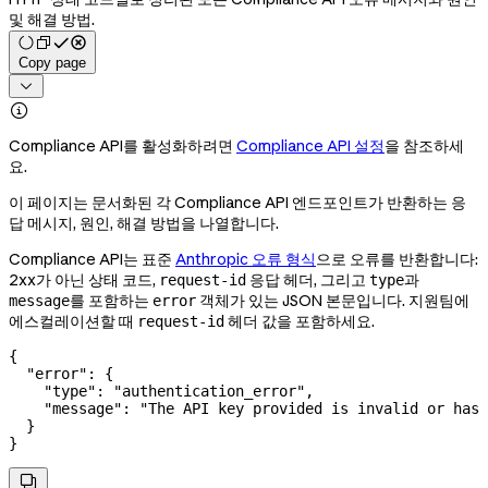
및 해결 방법.
Copy page


Compliance API를 활성화하려면
Compliance API 설정
을 참조하세
요.
이 페이지는 문서화된 각 Compliance API 엔드포인트가 반환하는 응
답 메시지, 원인, 해결 방법을 나열합니다.
Compliance API는 표준
Anthropic 오류 형식
으로 오류를 반환합니다:
2xx가 아닌 상태 코드,
응답 헤더, 그리고
과
request-id
type
를 포함하는
객체가 있는 JSON 본문입니다. 지원팀에
message
error
에스컬레이션할 때
헤더 값을 포함하세요.
request-id
{
  "error"
: {
    "type"
: 
"authentication_error"
,
    "message"
: 
"The API key provided is invalid or has 
  }
}
