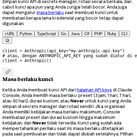
Simpan kunci API di secrets manager, rotasi secara berkala, dan
cabut kunci apa pun yang Anda curigai telah bocor. Anda juga
dapat mengatur
masa berlaku
saat membuat kunci untuk
membatasi berapa lama kredensial yang bocor tetap dapat
digunakan.
cURL
Python
TypeScript
Go
Java
C#
PHP
Ruby
CLI

client 
=
 Anthropic(
api_key
=
"my-anthropic-api-key"
)
# atau, dengan ANTHROPIC_API_KEY yang sudah diatur di e
client 
=
 Anthropic()

Masa berlaku kunci
Ketika Anda membuat kunci API dari
halaman API keys
di Claude
Console, Anda memilih masa berlaku: preset (3 jam, 1 hari, 7 hari,
atau 30 hari), durasi kustom, atau
Never
untuk kunci yang Anda
simpan di secrets manager dan rotasi sendiri. Jika organisasi
Anda memiliki kebijakan masa berlaku maksimum, Console
membatasi preset dan durasi kustom hingga maksimum
kebijakan, dan
Never
tidak tersedia. Kunci yang sudah ada
mempertahankan perilaku saat ini; masa berlaku ditetapkan
pada saat pembuatan dan tidak dapat diubah setelahnya. Pilihan