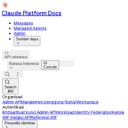
Claude Platform Docs
Messages
Managed Agents
Admin
Sumber daya


API reference

Bahasa Indonesia
Log in
Console




Search
⌘K
Organisasi
Admin API
Manajemen pengguna (beta)
Workspace
Autentikasi
Ikhtisar
Buat kunci Admin API
Workload Identity Federation
Kelola
WIF melalui API
Referensi WIF
Penyedia identitas
