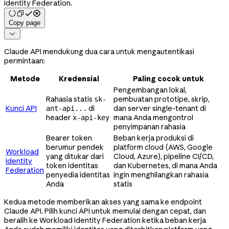
Identity Federation.
Copy page

Claude API mendukung dua cara untuk mengautentikasi
permintaan:
Metode
Kredensial
Paling cocok untuk
Pengembangan lokal,
Rahasia statis
pembuatan prototipe, skrip,
sk-
Kunci API
di
dan server single-tenant di
ant-api...
header
mana Anda mengontrol
x-api-key
penyimpanan rahasia
Bearer token
Beban kerja produksi di
berumur pendek
platform cloud (AWS, Google
Workload
yang ditukar dari
Cloud, Azure), pipeline CI/CD,
Identity
token identitas
dan Kubernetes, di mana Anda
Federation
penyedia identitas
ingin menghilangkan rahasia
Anda
statis
Kedua metode memberikan akses yang sama ke endpoint
Claude API. Pilih kunci API untuk memulai dengan cepat, dan
beralih ke Workload Identity Federation ketika beban kerja