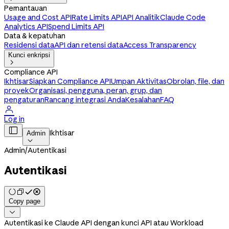
Pemantauan
Usage and Cost API
Rate Limits API
API Analitik
Claude Code
Analytics API
Spend Limits API
Data & kepatuhan
Residensi data
API dan retensi data
Access Transparency
Kunci enkripsi

Compliance API
Ikhtisar
Siapkan Compliance API
Umpan Aktivitas
Obrolan, file, dan
proyek
Organisasi, pengguna, peran, grup, dan
pengaturan
Rancang integrasi Anda
Kesalahan
FAQ

Log in

Ikhtisar
Admin

Admin
/
Autentikasi
Autentikasi
Copy page

Autentikasi ke Claude API dengan kunci API atau Workload