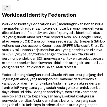

Workload Identity Federation
Workload Identity Federation (WIF) memungkinkan beban kerja
mengautentikasi dengan token identitas berumur pendek yang
diterbitkan oleh "identity provider" (penyedia identitas), atau
IdP, yang sudah Anda percayai, seperti AWS IAM, Google Cloud,
atau penerbit OIDC apa pun yang sesuai standar (seperti GitHub
Actions, service account Kubernetes, SPIFFE, Microsoft Entra ID,
atau Okta). Beban kerja menukar JWT yang diterbitkan IdP-nya
di
dengan token akses Claude API
POST /v1/oauth/token
berumur pendek, dan SDK menyegarkan token tersebut secara
otomatis sebelum kedaluwarsa. Tidak ada string
sk-ant-api...
yang perlu dibuat, didistribusikan, atau dirotasi.
Federasi menghilangkan kunci Claude API berumur panjang dari
lingkungan Anda, yang memperkecil dampak dari kredensial
yang bocor dan memungkinkan Anda mengelola akses dengan
kontrol IdP yang sama yang sudah Anda gunakan untuk sumber
daya cloud. Ini tidak, dengan sendirinya, menjamin keamanan
end-to-end: rantai kepercayaan hanya sekuat konfigurasi
penyedia identitas Anda, dan rahasia berumur panjang satu
langkah di hulu (misalnya, kredensial cloud statis yang dapat