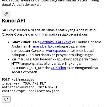
Anda sudah memiliki identitas yang diterbitkan platform yang
dapat Anda federasikan.

Kunci API
"API key" (kunci API) adalah rahasia statis yang Anda buat di
Claude Console dan kirimkan pada setiap permintaan.
Buat kunci:
Buka
Settings → API keys
di Claude Console.
Anda memilih
masa berlaku
sebagai bagian dari
pembuatan. Gunakan
workspaces
untuk membatasi
cakupan kunci berdasarkan proyek atau lingkungan.
Kirim kunci:
Atur header
pada permintaan
x-api-key
HTTP langsung, atau atur variabel lingkungan
dan
SDK klien
akan mengambilnya
ANTHROPIC_API_KEY
secara otomatis.
POST
 /v1/messages
x-api-key
:
 YOUR_API_KEY
anthropic-version
:
 2023-06-01
content-type
:
 application/json
