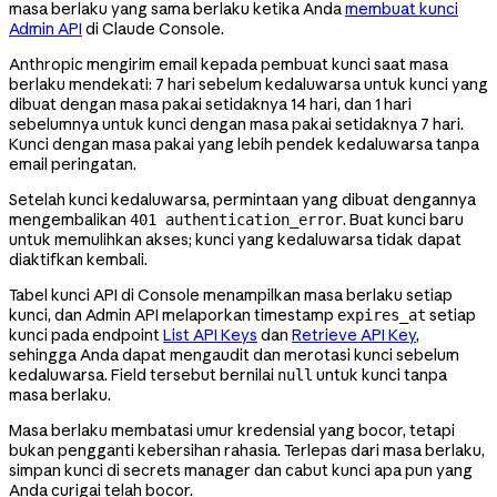
masa berlaku yang sama berlaku ketika Anda
membuat kunci
Admin API
di Claude Console.
Anthropic mengirim email kepada pembuat kunci saat masa
berlaku mendekati: 7 hari sebelum kedaluwarsa untuk kunci yang
dibuat dengan masa pakai setidaknya 14 hari, dan 1 hari
sebelumnya untuk kunci dengan masa pakai setidaknya 7 hari.
Kunci dengan masa pakai yang lebih pendek kedaluwarsa tanpa
email peringatan.
Setelah kunci kedaluwarsa, permintaan yang dibuat dengannya
mengembalikan
. Buat kunci baru
401 authentication_error
untuk memulihkan akses; kunci yang kedaluwarsa tidak dapat
diaktifkan kembali.
Tabel kunci API di Console menampilkan masa berlaku setiap
kunci, dan Admin API melaporkan timestamp
setiap
expires_at
kunci pada endpoint
List API Keys
dan
Retrieve API Key
,
sehingga Anda dapat mengaudit dan merotasi kunci sebelum
kedaluwarsa. Field tersebut bernilai
untuk kunci tanpa
null
masa berlaku.
Masa berlaku membatasi umur kredensial yang bocor, tetapi
bukan pengganti kebersihan rahasia. Terlepas dari masa berlaku,
simpan kunci di secrets manager dan cabut kunci apa pun yang
Anda curigai telah bocor.