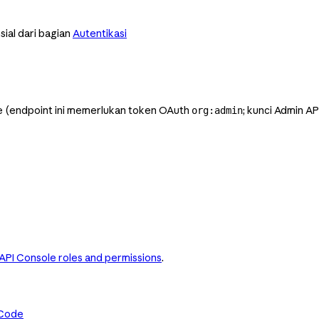
ial dari bagian
Autentikasi
ule (endpoint ini memerlukan token OAuth
; kunci Admin AP
org:admin
API Console roles and permissions
.
 Code