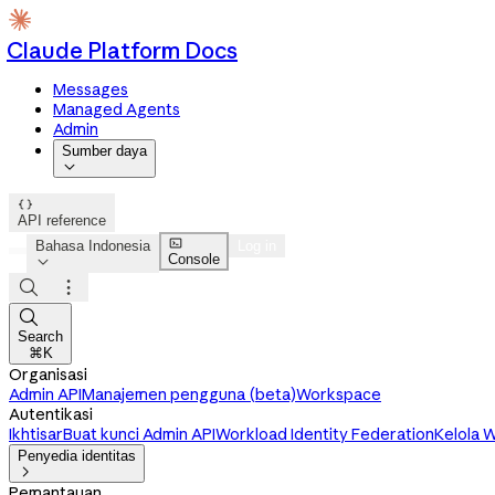
Claude Platform Docs
Messages
Managed Agents
Admin
Sumber daya


API reference

Bahasa Indonesia
Log in
Console




Search
⌘K
Organisasi
Admin API
Manajemen pengguna (beta)
Workspace
Autentikasi
Ikhtisar
Buat kunci Admin API
Workload Identity Federation
Kelola W
Penyedia identitas

Pemantauan