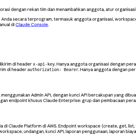
orasi dengan rekan tim dan menambahkan anggota, atur organisasi
nda secara terprogram, termasuk anggota organisasi, workspace, 
anual di
Claude Console
.
dikirim di header
. Hanya anggota organisasi dengan per
x-api-key
rim di header
. Hanya anggota dengan per
authorization: Bearer
a menggunakan Admin API, dengan kunci API bercakupan yang dibuat d
gan endpoint khusus Claude Enterprise: grup dan pembacaan pera
a di Claude Platform di AWS. Endpoint workspace (create, get, list
orkspace, undangan, kunci API, laporan penggunaan, laporan biaya, 