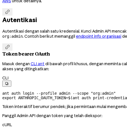
AWS
untuk detailnya.

Autentikasi
Autentikasi dengan salah satu kredensial. Kunci Admin API menca
. Contoh berikut memanggil
endpoint info organisasi
de
org:admin

Token bearer OAuth
Masuk dengan
CLI
di bawah profil khusus, dengan meminta c
ant
akses yang ditingkatkan:
CLI

ant
 auth
 login
 --profile
 admin
 --scope
 "org:admin"
export
 ANTHROPIC_OAUTH_TOKEN
=
$(
ant
 auth
 print-credentia
Token interaktif berumur pendek; jika permintaan mulai mengembal
Panggil Admin API dengan token yang telah diekspor:
cURL