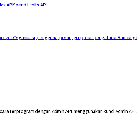
ics API
Spend Limits API
 proyek
Organisasi, pengguna, peran, grup, dan pengaturan
Rancang 
 secara terprogram dengan Admin API, menggunakan kunci Admin API