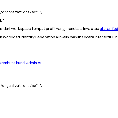
/organizations/me"
 \
N
"
as dari workspace tempat profil yang mendasarinya atau
aturan fed
 Workload Identity Federation alih-alih masuk secara interaktif. Li
Membuat kunci Admin API
.
/organizations/me"
 \