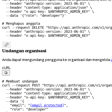
  --header
 "anthropic-version: 2023-06-01"
 \
  --header
 "content-type: application/json"
 \
  --header
 "x-api-key: 
$ANTHROPIC_ADMIN_KEY
"
 \
  --data
 '{"role": "developer"}'
# Menghapus anggota
curl
 --request
 DELETE
 "https://api.anthropic.com/v1/org
  --header
 "anthropic-version: 2023-06-01"
 \
  --header
 "x-api-key: 
$ANTHROPIC_ADMIN_KEY
"

Undangan organisasi
Anda dapat mengundang pengguna ke organisasi dan mengelola
cURL

# Membuat undangan
curl
 --request
 POST
 "https://api.anthropic.com/v1/organ
  --header
 "anthropic-version: 2023-06-01"
 \
  --header
 "content-type: application/json"
 \
  --header
 "x-api-key: 
$ANTHROPIC_ADMIN_KEY
"
 \
  --data
 '{
    "email": "
[email protected]
",
    "role": "developer"