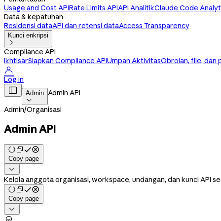
Usage and Cost API
Rate Limits API
API Analitik
Claude Code Analyt
Data & kepatuhan
Residensi data
API dan retensi data
Access Transparency
Kunci enkripsi

Compliance API
Ikhtisar
Siapkan Compliance API
Umpan Aktivitas
Obrolan, file, dan

Log in

Admin API
Admin

Admin
/
Organisasi
Admin API
Copy page

Kelola anggota organisasi, workspace, undangan, dan kunci API
Copy page

