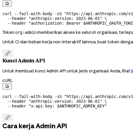

curl
 --fail-with-body
 -sS
 "https://api.anthropic.com/v1
  --header
 "anthropic-version: 2023-06-01"
 \
  --header
 "authorization: Bearer 
$ANTHROPIC_OAUTH_TOKE
Token
memberikan akses ke seluruh organisasi, terlep
org:admin
Untuk CI dan beban kerja non-interaktif lainnya, buat token dengan

Kunci Admin API
Untuk membuat kunci Admin API untuk jenis organisasi Anda, lihat
cURL

curl
 --fail-with-body
 -sS
 "https://api.anthropic.com/v1
  --header
 "anthropic-version: 2023-06-01"
 \
  --header
 "x-api-key: 
$ANTHROPIC_ADMIN_KEY
"

Cara kerja Admin API