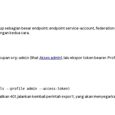
kup sebagian besar endpoint; endpoint service-account, federatio
ngan kedua cara.
akupan
(lihat
Akses admin
), lalu ekspor token bearer. Pr
org:admin
ls
 --profile
 admin
 --access-token
)
ikan 401, jalankan kembali perintah
, yang akan menyegarka
export