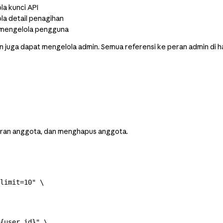
a kunci API
a detail penagihan
h mengelola pengguna
n juga dapat mengelola admin. Semua referensi ke peran admin di h
ran anggota, dan menghapus anggota.
limit=10"
 \
{user_id}"
 \