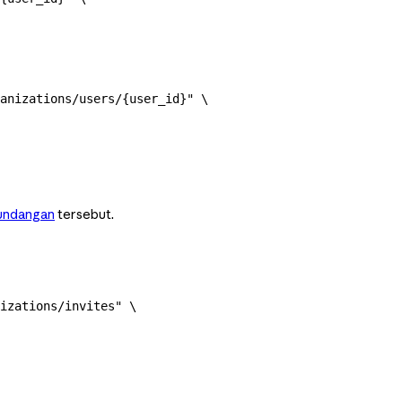
anizations/users/{user_id}"
 \
undangan
tersebut.
izations/invites"
 \