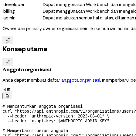
developer
Dapat menggunakan Workbench dan mengelol
billing
Dapat menggunakan Workbench dan mengelol
admin
Dapat melakukan semua hal di atas, ditamba
Owner dan primary owner organisasi memiliki semua izin admin da

Konsep utama

Anggota organisasi
Anda dapat membuat daftar
anggota organisasi
, memperbarui pe
cURL

# Mencantumkan anggota organisasi
curl
 "https://api.anthropic.com/v1/organizations/users?
  --header
 "anthropic-version: 2023-06-01"
 \
  --header
 "x-api-key: 
$ANTHROPIC_ADMIN_KEY
"
# Memperbarui peran anggota
curl
 "https://api.anthropic.com/v1/organizations/users/