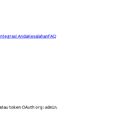
integrasi Anda
Kesalahan
FAQ
 atau token OAuth
.
org:admin