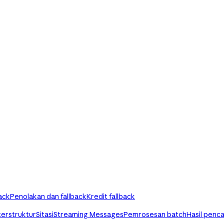
ack
Penolakan dan fallback
Kredit fallback
terstruktur
Sitasi
Streaming Messages
Pemrosesan batch
Hasil penca