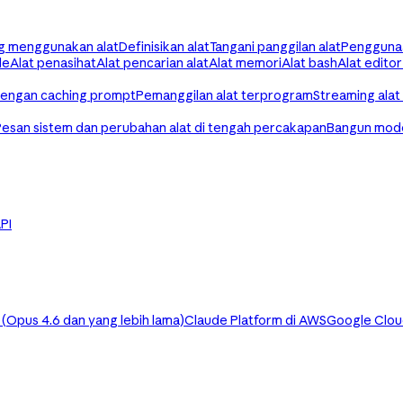
g menggunakan alat
Definisikan alat
Tangani panggilan alat
Penggunaa
de
Alat penasihat
Alat pencarian alat
Alat memori
Alat bash
Alat editor
dengan caching prompt
Pemanggilan alat terprogram
Streaming alat
Pesan sistem dan perubahan alat di tengah percakapan
Bangun mode
API
Opus 4.6 dan yang lebih lama)
Claude Platform di AWS
Google Clo