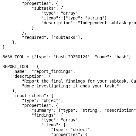
        "properties"
: {
            "subtasks"
: {
                "type"
: 
"array"
,
                "items"
: {
"type"
: 
"string"
},
                "description"
: 
"Independent subtask pro
            }
        },
        "required"
: [
"subtasks"
],
    },
}
BASH_TOOL
 =
 {
"type"
: 
"bash_20250124"
, 
"name"
: 
"bash"
}
REPORT_TOOL
 =
 {
    "name"
: 
"report_findings"
,
    "description"
: (
        "Report the final findings for your subtask. Ca
        "done investigating; it ends your task."
    ),
    "input_schema"
: {
        "type"
: 
"object"
,
        "properties"
: {
            "summary"
: {
"type"
: 
"string"
, 
"description"
            "findings"
: {
                "type"
: 
"array"
,
                "items"
: {
                    "type"
: 
"object"
,
                    "properties"
: {