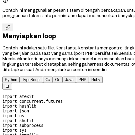

Contoh ini menggunakan pesan sistem di tengah percakapan; unt
penggunaan token: satu permintaan dapat memunculkan banyak pe

Menyiapkan loop
Contoh ini adalah satu file. Konstanta-konstanta mengontrol ting
yang berjalan pada saat yang sama (port PHP bersifat sekuensia
Memisahkan keduanya memungkinkan model merencanakan backlo
lingkungan tersebut ditetapkan, sehingga harness dokumentasi ot
ditetapkan saat Anda menjalankan contoh ini sendiri.
Python
TypeScript
C#
Go
Java
PHP
Ruby

import
 atexit
import
 concurrent.futures
import
 hashlib
import
 json
import
 os
import
 shutil
import
 subprocess
import
 sys
import
 tempfile