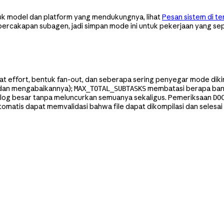
uk model dan platform yang mendukungnya, lihat
Pesan sistem di t
rcakapan subagen, jadi simpan mode ini untuk pekerjaan yang se
kat effort, bentuk fan-out, dan seberapa sering penyegar mode diki
l dan mengabaikannya);
membatasi berapa bany
MAX_TOTAL_SUBTASKS
g besar tanpa meluncurkan semuanya sekaligus. Pemeriksaan
DO
omatis dapat memvalidasi bahwa file dapat dikompilasi dan selesai