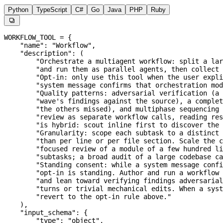
Python
TypeScript
C#
Go
Java
PHP
Ruby

WORKFLOW_TOOL
 =
 {
    "name"
: 
"Workflow"
,
    "description"
: (
        "Orchestrate a multiagent workflow: split a lar
        "and run them as parallel agents, then collect 
        "Opt-in: only use this tool when the user expli
        "system message confirms that orchestration mod
        "Quality patterns: adversarial verification (a 
        "wave's findings against the source), a complet
        "the others missed), and multiphase sequencing 
        "review as separate workflow calls, reading res
        "is hybrid: scout inline first to discover the 
        "Granularity: scope each subtask to a distinct 
        "than per line or per file section. Scale the c
        "focused review of a module of a few hundred li
        "subtasks; a broad audit of a large codebase ca
        "Standing consent: while a system message confi
        "opt-in is standing. Author and run a workflow 
        "and lean toward verifying findings adversarial
        "turns or trivial mechanical edits. When a sys
        "revert to the opt-in rule above."
    ),
    "input_schema"
: {
        "type"
: 
"object"
,