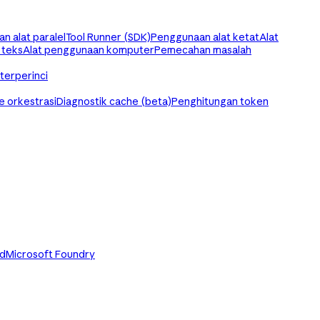
n alat paralel
Tool Runner (SDK)
Penggunaan alat ketat
Alat
 teks
Alat penggunaan komputer
Pemecahan masalah
 terperinci
 orkestrasi
Diagnostik cache (beta)
Penghitungan token
ud
Microsoft Foundry