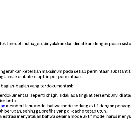
uk fan-out multiagen, dinyalakan dan dimatikan dengan pesan sist
mengerahkan ketelitian maksimum pada setiap permintaan substantif,
ang sama kembali ke opt-in per permintaan.
i bagian-bagian yang terdokumentasi:
erdokumentasi seperti
. Tidak ada tingkat tersembunyi di at
xhigh
der beta.
pan
memberi tahu model bahwa mode sedang aktif, dengan penyegar 
ah berubah, sehingga prefiks yang di-cache tetap utuh.
orkestrasi menyatakan bahwa selama mode aktif, model harus menyu