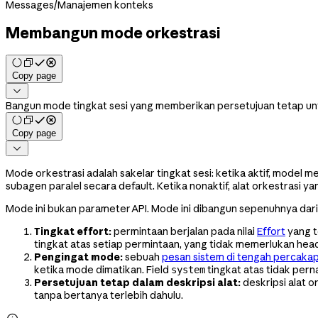
Messages
/
Manajemen konteks
Membangun mode orkestrasi
Copy page

Bangun mode tingkat sesi yang memberikan persetujuan tetap unt
Copy page

Mode orkestrasi adalah sakelar tingkat sesi: ketika aktif, model 
subagen paralel secara default. Ketika nonaktif, alat orkestrasi y
Mode ini bukan parameter API. Mode ini dibangun sepenuhnya dar
Tingkat effort:
permintaan berjalan pada nilai
Effort
yang t
tingkat atas setiap permintaan, yang tidak memerlukan hea
Pengingat mode:
sebuah
pesan sistem di tengah percaka
ketika mode dimatikan. Field
tingkat atas tidak pern
system
Persetujuan tetap dalam deskripsi alat:
deskripsi alat 
tanpa bertanya terlebih dahulu.