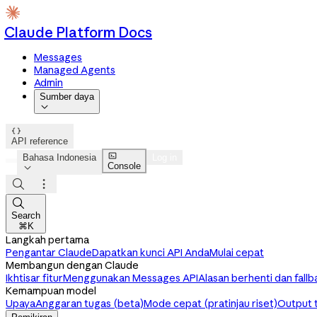
Claude Platform Docs
Messages
Managed Agents
Admin
Sumber daya


API reference

Bahasa Indonesia
Log in
Console




Search
⌘K
Langkah pertama
Pengantar Claude
Dapatkan kunci API Anda
Mulai cepat
Membangun dengan Claude
Ikhtisar fitur
Menggunakan Messages API
Alasan berhenti dan fallb
Kemampuan model
Upaya
Anggaran tugas (beta)
Mode cepat (pratinjau riset)
Output 