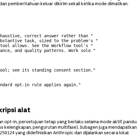
dan pemberitahuan keluar dikirim sekali ketika mode dimatikan.
haustive, correct answer rather than "
bstantive task, sized to the problem's "
tool allows. See the Workflow tool's "
ance, and quality patterns. Work solo "
ool; see its standing consent section."
ndard opt-in rule applies again."
ipsi alat
opt-in, persetujuan tetap yang berlaku selama mode aktif, pandua
ikus kelengkapan, pengurutan multifase). Subagen juga mendapatkan
yang didefinisikan Anthropic dan dijalankan secara lokal.
250124