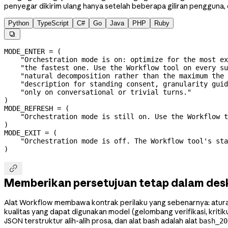
penyegar dikirim ulang hanya setelah beberapa giliran pengguna, 
Python
TypeScript
C#
Go
Java
PHP
Ruby

MODE_ENTER
 =
 (
    "Orchestration mode is on: optimize for the most ex
    "the fastest one. Use the Workflow tool on every su
    "natural decomposition rather than the maximum the 
    "description for standing consent, granularity guid
    "only on conversational or trivial turns."
)
MODE_REFRESH
 =
 (
    "Orchestration mode is still on. Use the Workflow t
)
MODE_EXIT
 =
 (
    "Orchestration mode is off. The Workflow tool's sta
)

Memberikan persetujuan tetap dalam deskr
Alat Workflow membawa kontrak perilaku yang sebenarnya: aturan 
kualitas yang dapat digunakan model (gelombang verifikasi, krit
JSON terstruktur alih-alih prosa, dan alat bash adalah alat
bash_20