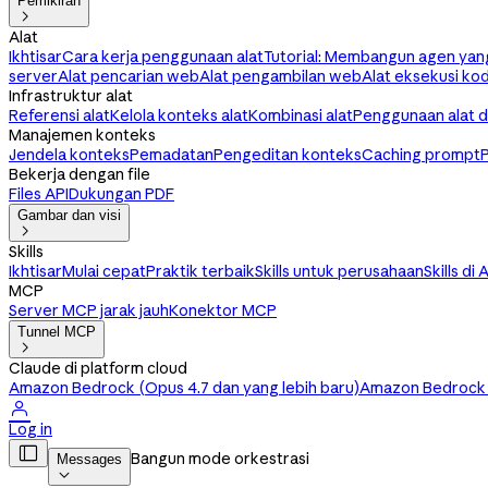
Pemikiran

Alat
Ikhtisar
Cara kerja penggunaan alat
Tutorial: Membangun agen yan
server
Alat pencarian web
Alat pengambilan web
Alat eksekusi ko
Infrastruktur alat
Referensi alat
Kelola konteks alat
Kombinasi alat
Penggunaan alat 
Manajemen konteks
Jendela konteks
Pemadatan
Pengeditan konteks
Caching prompt
Bekerja dengan file
Files API
Dukungan PDF
Gambar dan visi

Skills
Ikhtisar
Mulai cepat
Praktik terbaik
Skills untuk perusahaan
Skills di 
MCP
Server MCP jarak jauh
Konektor MCP
Tunnel MCP

Claude di platform cloud
Amazon Bedrock (Opus 4.7 dan yang lebih baru)
Amazon Bedrock (

Log in

Bangun mode orkestrasi
Messages
