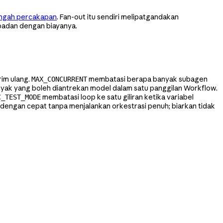
engah percakapan
. Fan-out itu sendiri melipatgandakan
padan dengan biayanya.
rim ulang.
membatasi berapa banyak subagen
MAX_CONCURRENT
ak yang boleh diantrekan model dalam satu panggilan Workflow.
membatasi loop ke satu giliran ketika variabel
C_TEST_MODE
 dengan cepat tanpa menjalankan orkestrasi penuh; biarkan tidak