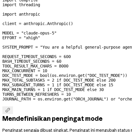
import
 threading
import
 anthropic
client 
=
 anthropic.Anthropic()
MODEL
 =
 "claude-opus-5"
EFFORT
 =
 "xhigh"
SYSTEM_PROMPT
 =
 "You are a helpful general-purpose agen
REQUEST_TIMEOUT_SECONDS
 =
 600
BASH_TIMEOUT_SECONDS
 =
 60
TOOL_RESULT_MAX_CHARS
 =
 8000
MAX_CONCURRENT
 =
 10
DOC_TEST_MODE
 =
 bool
(os.environ.get(
"DOC_TEST_MODE"
))
MAX_TOTAL_SUBTASKS
 =
 2
 if
 DOC_TEST_MODE
 else
 200
MAX_SUBAGENT_TURNS
 =
 1
 if
 DOC_TEST_MODE
 else
 15
MAX_MAIN_TURNS
 =
 1
 if
 DOC_TEST_MODE
 else
 30
TURNS_BETWEEN_REFRESHERS
 =
 10
JOURNAL_PATH
 =
 os.environ.get(
"ORCH_JOURNAL"
) 
or
 "orche

Mendefinisikan pengingat mode
Pengingat sengaja dibuat singkat. Pengingat ini mengubah status m