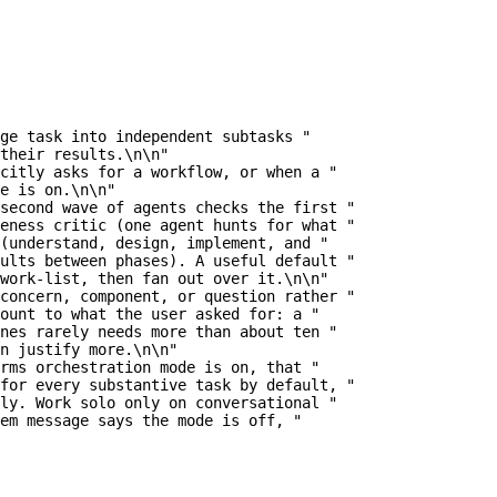
ge task into independent subtasks "
their results.
\n\n
"
citly asks for a workflow, or when a "
e is on.
\n\n
"
second wave of agents checks the first "
eness critic (one agent hunts for what "
(understand, design, implement, and "
ults between phases). A useful default "
work-list, then fan out over it.
\n\n
"
concern, component, or question rather "
ount to what the user asked for: a "
nes rarely needs more than about ten "
n justify more.
\n\n
"
rms orchestration mode is on, that "
for every substantive task by default, "
ly. Work solo only on conversational "
tem message says the mode is off, "