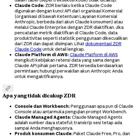
dalam tabel (seperti eksekusi kode) tidak dicakup.
Claude Code:
ZDR berlaku ketika Claude Code
digunakan dengan kunci API dari organisasi Komersial
(organisasi di bawah Ketentuan Layanan Komersial
Anthropic, berbeda dari akun Claude konsumen) atau
melalui Claude Enterprise dengan ZDR diaktifkan. Jika
pencatatan metrik diaktifkan di Claude Code, data
produktivitas seperti statistik penggunaan dikecualikan
dari ZDR dan dapat disimpan. Lihat
dokumentasi ZDR
Claude Code
untuk detail lengkap.
Claude Platform di AWS:
Claude Platform di AWS
mengikuti kebijakan retensi data yang sama dengan
Claude API pihak pertama. ZDR tersedia berdasarkan
permintaan; hubungi perwakilan akun Anthropic Anda
untuk mengaktifkannya.

Apa yang tidak dicakup ZDR
Console dan Workbench:
Penggunaan apa pun di Claude
Console atau antarmuka pengujian prompt Workbench.
Claude Managed Agents:
Claude Managed Agents
adalah sumber daya stateful; transkrip sesi tetap ada
sampai Anda menghapusnya.
Produk konsumen Claude:
Paket Claude Free, Pro, dan