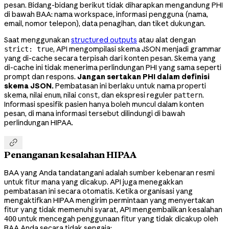
pesan. Bidang-bidang berikut tidak diharapkan mengandung PHI
di bawah BAA: nama workspace, informasi pengguna (nama,
email, nomor telepon), data penagihan, dan tiket dukungan.
Saat menggunakan
structured outputs
atau alat dengan
, API mengompilasi skema JSON menjadi grammar
strict: true
yang di-cache secara terpisah dari konten pesan. Skema yang
di-cache ini tidak menerima perlindungan PHI yang sama seperti
prompt dan respons.
Jangan sertakan PHI dalam definisi
skema JSON.
Pembatasan ini berlaku untuk nama properti
skema, nilai
, nilai
, dan ekspresi reguler
.
enum
const
pattern
Informasi spesifik pasien hanya boleh muncul dalam konten
pesan, di mana informasi tersebut dilindungi di bawah
perlindungan HIPAA.

Penanganan kesalahan HIPAA
BAA yang Anda tandatangani adalah sumber kebenaran resmi
untuk fitur mana yang dicakup. API juga menegakkan
pembatasan ini secara otomatis. Ketika organisasi yang
mengaktifkan HIPAA mengirim permintaan yang menyertakan
fitur yang tidak memenuhi syarat, API mengembalikan kesalahan
untuk mencegah penggunaan fitur yang tidak dicakup oleh
400
BAA Anda secara tidak sengaja: