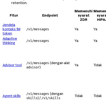
retention.
Memenuhi
Memen
Fitur
Endpoint
syarat
syar
ZDR
HIPA
Jendela
konteks 1M
Ya
Ya
/v1/messages
token
Adaptive
Ya
Ya
/v1/messages
thinking
(dengan alat
/v1/messages
Advisor tool
Ya
Tidak
)
advisor
(dengan
/v1/messages
Agent skills
Tidak
Tidak
) /
skills
/v1/skills