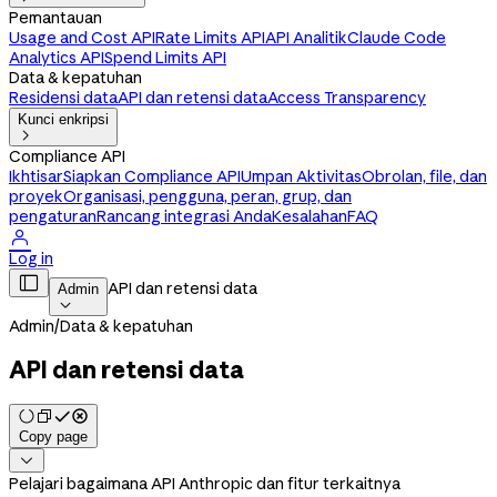
Pemantauan
Usage and Cost API
Rate Limits API
API Analitik
Claude Code
Analytics API
Spend Limits API
Data & kepatuhan
Residensi data
API dan retensi data
Access Transparency
Kunci enkripsi

Compliance API
Ikhtisar
Siapkan Compliance API
Umpan Aktivitas
Obrolan, file, dan
proyek
Organisasi, pengguna, peran, grup, dan
pengaturan
Rancang integrasi Anda
Kesalahan
FAQ

Log in

API dan retensi data
Admin

Admin
/
Data & kepatuhan
API dan retensi data
Copy page

Pelajari bagaimana API Anthropic dan fitur terkaitnya