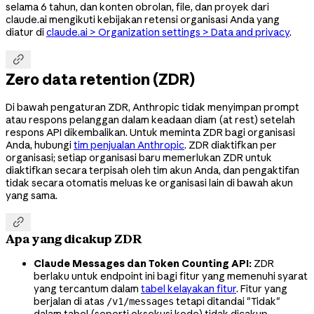
selama 6 tahun, dan konten obrolan, file, dan proyek dari
claude.ai mengikuti kebijakan retensi organisasi Anda yang
diatur di
claude.ai > Organization settings > Data and privacy
.

Zero data retention (ZDR)
Di bawah pengaturan ZDR, Anthropic tidak menyimpan prompt
atau respons pelanggan dalam keadaan diam (at rest) setelah
respons API dikembalikan. Untuk meminta ZDR bagi organisasi
Anda, hubungi
tim penjualan Anthropic
. ZDR diaktifkan per
organisasi; setiap organisasi baru memerlukan ZDR untuk
diaktifkan secara terpisah oleh tim akun Anda, dan pengaktifan
tidak secara otomatis meluas ke organisasi lain di bawah akun
yang sama.

Apa yang dicakup ZDR
Claude Messages dan Token Counting API:
ZDR
berlaku untuk endpoint ini bagi fitur yang memenuhi syarat
yang tercantum dalam
tabel kelayakan fitur
. Fitur yang
berjalan di atas
tetapi ditandai "Tidak"
/v1/messages