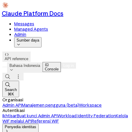
Claude Platform Docs
Messages
Managed Agents
Admin
Sumber daya


API reference

Bahasa Indonesia
Log in
Console




Search
⌘K
Organisasi
Admin API
Manajemen pengguna (beta)
Workspace
Autentikasi
Ikhtisar
Buat kunci Admin API
Workload Identity Federation
Kelola
WIF melalui API
Referensi WIF
Penyedia identitas
