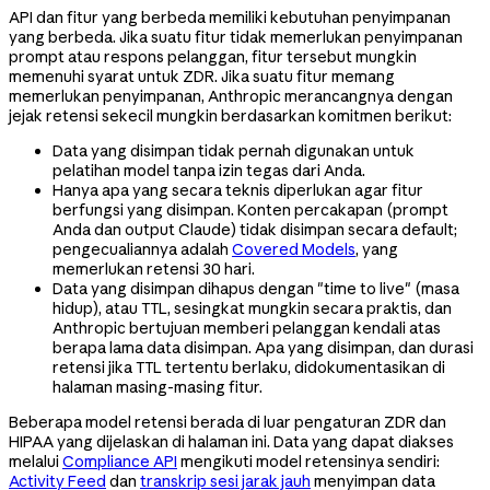
API dan fitur yang berbeda memiliki kebutuhan penyimpanan
yang berbeda. Jika suatu fitur tidak memerlukan penyimpanan
prompt atau respons pelanggan, fitur tersebut mungkin
memenuhi syarat untuk ZDR. Jika suatu fitur memang
memerlukan penyimpanan, Anthropic merancangnya dengan
jejak retensi sekecil mungkin berdasarkan komitmen berikut:
Data yang disimpan tidak pernah digunakan untuk
pelatihan model tanpa izin tegas dari Anda.
Hanya apa yang secara teknis diperlukan agar fitur
berfungsi yang disimpan. Konten percakapan (prompt
Anda dan output Claude) tidak disimpan secara default;
pengecualiannya adalah
Covered Models
, yang
memerlukan retensi 30 hari.
Data yang disimpan dihapus dengan "time to live" (masa
hidup), atau TTL, sesingkat mungkin secara praktis, dan
Anthropic bertujuan memberi pelanggan kendali atas
berapa lama data disimpan. Apa yang disimpan, dan durasi
retensi jika TTL tertentu berlaku, didokumentasikan di
halaman masing-masing fitur.
Beberapa model retensi berada di luar pengaturan ZDR dan
HIPAA yang dijelaskan di halaman ini. Data yang dapat diakses
melalui
Compliance API
mengikuti model retensinya sendiri:
Activity Feed
dan
transkrip sesi jarak jauh
menyimpan data