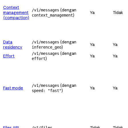
Context
(dengan
/v1/messages
management
Ya
Tidak
)
context_management
(compaction)
Data
(dengan
/v1/messages
Ya
Ya
residency
)
inference_geo
(dengan
/v1/messages
Effort
Ya
Ya
)
effort
(dengan
/v1/messages
Fast mode
Ya
Ya
)
speed: "fast"
Files API
Tidak
Tidak
/v1/files