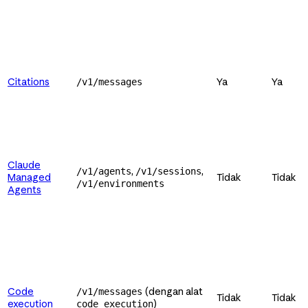
Citations
Ya
Ya
/v1/messages
Claude
,
,
/v1/agents
/v1/sessions
Managed
Tidak
Tidak
/v1/environments
Agents
Code
(dengan alat
/v1/messages
Tidak
Tidak
execution
)
code_execution