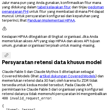
Jalur mana pun yang Anda gunakan, konfirmasikan fitur mana
yang didukung dalam
tabel kelayakan fitur
dan tinjau
pedoman
penanganan PHI
untuk fitur yang membatasi di mana PHI dapat
muncul. Untuk persyaratan konfigurasi dan kepatuhan yang
terperinci, lihat
Panduan Implementasi HIPAA
.

Kesiapan HIPAA ditegakkan di tingkat organisasi. Jika Anda
memerlukan akses API yang siap HIPAA dan akses API tujuan
umum, gunakan organisasi terpisah untuk masing-masing.

Persyaratan retensi data khusus model
Claude Fable 5 dan Claude Mythos 5 ditetapkan sebagai
Covered Models (lihat
artikel dukungan Covered Models
) dan
memerlukan retensi data 30 hari; oleh karena itu ZDR tidak
tersedia untuk kedua model tersebut. Pada Claude API,
permintaan ke Claude Fable 5 dari organisasi yang konfigurasi
retensi datanya tidak memenuhi persyaratan ini mengembalikan
:
400 invalid_request_error
{
  "type"
: 
"error"
,