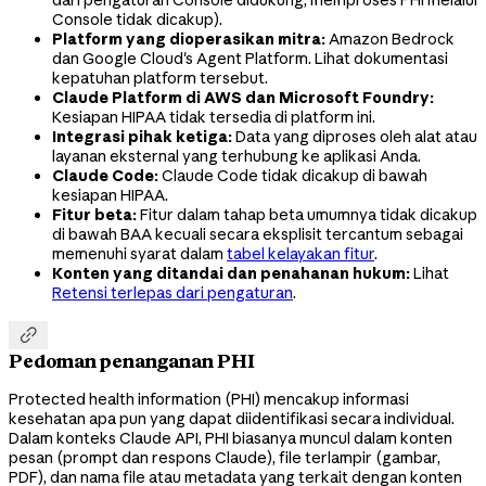
dari pengaturan Console didukung; memproses PHI melalui
Console tidak dicakup).
Platform yang dioperasikan mitra:
Amazon Bedrock
dan Google Cloud's Agent Platform. Lihat dokumentasi
kepatuhan platform tersebut.
Claude Platform di AWS dan Microsoft Foundry:
Kesiapan HIPAA tidak tersedia di platform ini.
Integrasi pihak ketiga:
Data yang diproses oleh alat atau
layanan eksternal yang terhubung ke aplikasi Anda.
Claude Code:
Claude Code tidak dicakup di bawah
kesiapan HIPAA.
Fitur beta:
Fitur dalam tahap beta umumnya tidak dicakup
di bawah BAA kecuali secara eksplisit tercantum sebagai
memenuhi syarat dalam
tabel kelayakan fitur
.
Konten yang ditandai dan penahanan hukum:
Lihat
Retensi terlepas dari pengaturan
.

Pedoman penanganan PHI
Protected health information (PHI) mencakup informasi
kesehatan apa pun yang dapat diidentifikasi secara individual.
Dalam konteks Claude API, PHI biasanya muncul dalam konten
pesan (prompt dan respons Claude), file terlampir (gambar,
PDF), dan nama file atau metadata yang terkait dengan konten