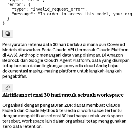
  "error"
: {
    "type"
: 
"invalid_request_error"
,
    "message"
: 
"In order to access this model, your org
  }
}

Persyaratan retensi data 30 hari berlaku di mana pun Covered
Models ditawarkan. Pada Claude API (termasuk Claude Platform
di AWS), Anthropic menangani data yang disimpan. Di Amazon
Bedrock dan Google Cloud's Agent Platform, data yang disimpan
tetap berada dalam lingkungan penyedia cloud Anda; tinjau
dokumentasi masing-masing platform untuk langkah-langkah
pengaktifan.

Aktifkan retensi 30 hari untuk sebuah workspace
Organisasi dengan pengaturan ZDR dapat membuat Claude
Fable 5 dan Claude Mythos 5 tersedia di workspace tertentu
dengan mengaktifkan retensi 30 hari hanya untuk workspace
tersebut. Workspace lain dalam organisasi tetap menggunakan
zero data retention.