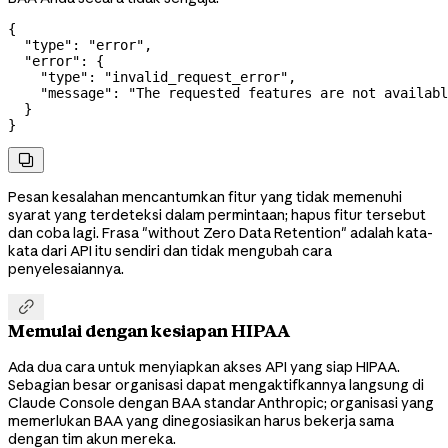
{
  "type"
: 
"error"
,
  "error"
: {
    "type"
: 
"invalid_request_error"
,
    "message"
: 
"The requested features are not availabl
  }
}

Pesan kesalahan mencantumkan fitur yang tidak memenuhi
syarat yang terdeteksi dalam permintaan; hapus fitur tersebut
dan coba lagi. Frasa "without Zero Data Retention" adalah kata-
kata dari API itu sendiri dan tidak mengubah cara
penyelesaiannya.

Memulai dengan kesiapan HIPAA
Ada dua cara untuk menyiapkan akses API yang siap HIPAA.
Sebagian besar organisasi dapat mengaktifkannya langsung di
Claude Console dengan BAA standar Anthropic; organisasi yang
memerlukan BAA yang dinegosiasikan harus bekerja sama
dengan tim akun mereka.