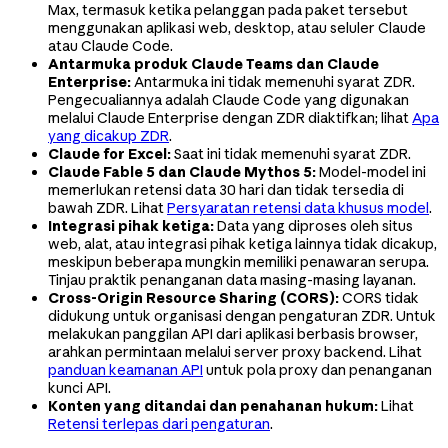
Max, termasuk ketika pelanggan pada paket tersebut
menggunakan aplikasi web, desktop, atau seluler Claude
atau Claude Code.
Antarmuka produk Claude Teams dan Claude
Enterprise:
Antarmuka ini tidak memenuhi syarat ZDR.
Pengecualiannya adalah Claude Code yang digunakan
melalui Claude Enterprise dengan ZDR diaktifkan; lihat
Apa
yang dicakup ZDR
.
Claude for Excel:
Saat ini tidak memenuhi syarat ZDR.
Claude Fable 5 dan Claude Mythos 5:
Model-model ini
memerlukan retensi data 30 hari dan tidak tersedia di
bawah ZDR. Lihat
Persyaratan retensi data khusus model
.
Integrasi pihak ketiga:
Data yang diproses oleh situs
web, alat, atau integrasi pihak ketiga lainnya tidak dicakup,
meskipun beberapa mungkin memiliki penawaran serupa.
Tinjau praktik penanganan data masing-masing layanan.
Cross-Origin Resource Sharing (CORS):
CORS tidak
didukung untuk organisasi dengan pengaturan ZDR. Untuk
melakukan panggilan API dari aplikasi berbasis browser,
arahkan permintaan melalui server proxy backend. Lihat
panduan keamanan API
untuk pola proxy dan penanganan
kunci API.
Konten yang ditandai dan penahanan hukum:
Lihat
Retensi terlepas dari pengaturan
.