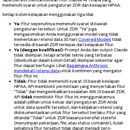
memenuhi syarat untuk pengaturan ZDR dan kesiapan HIPAA.
Setiap kolom kelayakan menggunakan tiga nilai:
Ya:
Fitur sepenuhnya memenuhi syarat di bawah
pengaturan tersebut. Untuk ZDR, "Ya" juga
mengasumsikan Anda menggunakan model yang tidak
memerlukan retensi data 30 hari;
Covered Models
tidak
tersedia di bawah ZDR terlepas dari kelayakan fitur.
Ya (dengan kualifikasi):
Prompt Anda dan output Claude
tidak disimpan, tetapi artefak teknis yang terbatas
(disebutkan dalam kolom Detail) disimpan sebentar agar
fitur dapat berfungsi. Lihat
Bagaimana Anthropic
mendekati retensi data
untuk komitmen yang mengatur
fitur-fitur ini.
Tidak:
Fitur tidak memenuhi syarat. Di bawah kesiapan
HIPAA, API memblokir permintaan yang menyertakan fitur
"Tidak" dan mengembalikan kesalahan
. Di bawah ZDR,
400
API
tidak
memblokir fitur-fitur ini; menggunakannya
adalah pilihan untuk keluar dari pengaturan ZDR Anda
untuk data spesifik tersebut, dan kebijakan retensi yang
didokumentasikan untuk fitur tersebut berlaku. Fitur yang
ditandai "Tidak" untuk ZDR biasanya bersifat stateful
(menyimpan pekerjaan, file, atau status container), itulah
sebabnya fitur tersebut tidak dapat menjadi zero-