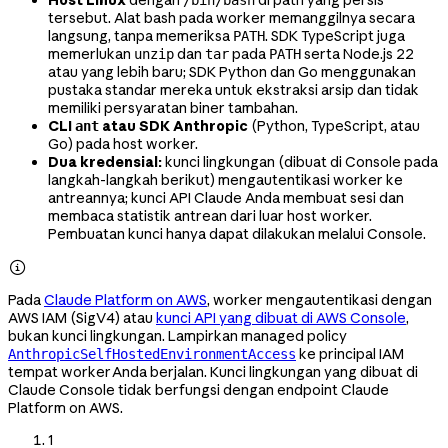
tersebut. Alat bash pada worker memanggilnya secara
langsung, tanpa memeriksa
. SDK TypeScript juga
PATH
memerlukan
dan
pada
serta Node.js 22
unzip
tar
PATH
atau yang lebih baru; SDK Python dan Go menggunakan
pustaka standar mereka untuk ekstraksi arsip dan tidak
memiliki persyaratan biner tambahan.
CLI
atau SDK Anthropic
(Python, TypeScript, atau
ant
Go) pada host worker.
Dua kredensial:
kunci lingkungan (dibuat di Console pada
langkah-langkah berikut) mengautentikasi worker ke
antreannya; kunci API Claude Anda membuat sesi dan
membaca statistik antrean dari luar host worker.
Pembuatan kunci hanya dapat dilakukan melalui Console.

Pada
Claude Platform on AWS
, worker mengautentikasi dengan
AWS IAM (SigV4) atau
kunci API yang dibuat di AWS Console
,
bukan kunci lingkungan. Lampirkan managed policy
ke principal IAM
AnthropicSelfHostedEnvironmentAccess
tempat worker Anda berjalan. Kunci lingkungan yang dibuat di
Claude Console tidak berfungsi dengan endpoint Claude
Platform on AWS.
1