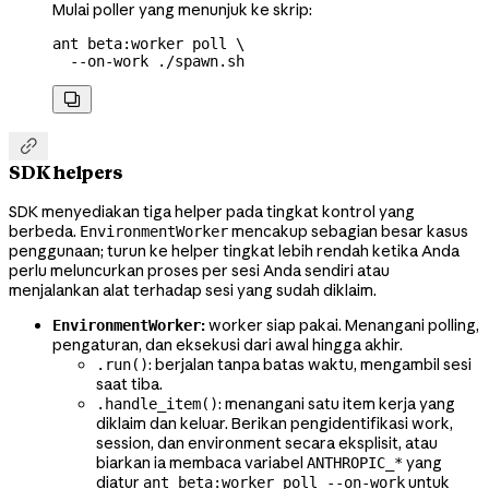
Mulai poller yang menunjuk ke skrip:
ant
 beta:worker
 poll
 \
  --on-work
 ./spawn.sh


SDK helpers
SDK menyediakan tiga helper pada tingkat kontrol yang
berbeda.
mencakup sebagian besar kasus
EnvironmentWorker
penggunaan; turun ke helper tingkat lebih rendah ketika Anda
perlu meluncurkan proses per sesi Anda sendiri atau
menjalankan alat terhadap sesi yang sudah diklaim.
:
worker siap pakai. Menangani polling,
EnvironmentWorker
pengaturan, dan eksekusi dari awal hingga akhir.
: berjalan tanpa batas waktu, mengambil sesi
.run()
saat tiba.
: menangani satu item kerja yang
.handle_item()
diklaim dan keluar. Berikan pengidentifikasi work,
session, dan environment secara eksplisit, atau
biarkan ia membaca variabel
yang
ANTHROPIC_*
diatur
untuk
ant beta:worker poll --on-work