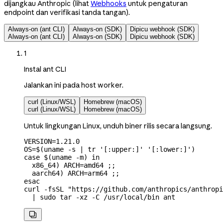
dijangkau Anthropic (lihat
Webhooks
untuk pengaturan
endpoint dan verifikasi tanda tangan).
Always-on (ant CLI)
Always-on (SDK)
Dipicu webhook (SDK)
Always-on (ant CLI)
Always-on (SDK)
Dipicu webhook (SDK)
1
Instal ant CLI
Jalankan ini pada host worker.
curl (Linux/WSL)
Homebrew (macOS)
curl (Linux/WSL)
Homebrew (macOS)
Untuk lingkungan Linux, unduh biner rilis secara langsung.
VERSION
=
1.21.0
OS
=
$(
uname
 -s
 |
 tr
 '[:upper:]'
 '[:lower:]'
)
case
 $(
uname
 -m
) 
in
  x86_64
)
 ARCH
=
amd64
 ;;
  aarch64
)
 ARCH
=
arm64
 ;;
esac
curl
 -fsSL
 "https://github.com/anthropics/anthropi
  |
 sudo
 tar
 -xz
 -C
 /usr/local/bin
 ant
