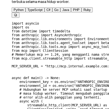
terbuka selama masa hidup worker.
Python
TypeScript
C#
Go
Java
PHP
Ruby

import
 asyncio
import
 os
from
 datetime 
import
 timedelta
from
 anthropic 
import
 AsyncAnthropic
from
 anthropic.lib.environments 
import
 Environment
from
 anthropic.lib.tools.agent_toolset 
import
 beta
from
 anthropic.lib.tools.mcp 
import
 async_mcp_tool
from
 mcp 
import
 ClientSession
# Memerlukan mcp >= 1.24, yang mengganti nama stre
from
 mcp.client.streamable_http 
import
 streamable_
MCP_SERVER_URL
 =
 "http://mcp.internal.example.com:
async
 def
 main
() -> 
None
:
    environment_key 
=
 os.environ[
"ANTHROPIC_ENVIRO
    environment_id 
=
 os.environ[
"ANTHROPIC_ENVIRON
    # Hubungkan ke server MCP sekali saat startup 
    # masa hidup worker. Timeout mengubah panggila
    # error alih-alih panggilan yang terhenti.
    async
 with
 (
        streamable_http_client(
MCP_SERVER_URL
) 
as
 
        ClientSession(read, write, 
read_timeout_se