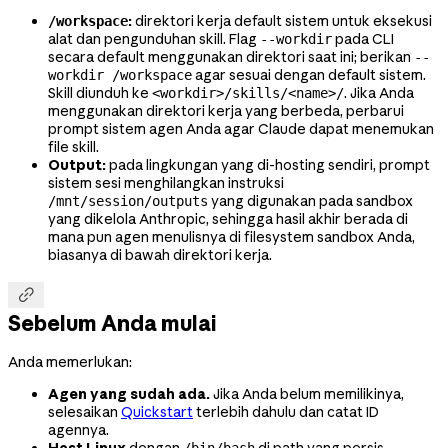
:
direktori kerja default sistem untuk eksekusi
/workspace
alat dan pengunduhan skill. Flag
pada CLI
--workdir
secara default menggunakan direktori saat ini; berikan
--
agar sesuai dengan default sistem.
workdir /workspace
Skill diunduh ke
. Jika Anda
<workdir>/skills/<name>/
menggunakan direktori kerja yang berbeda, perbarui
prompt sistem agen Anda agar Claude dapat menemukan
file skill.
Output:
pada lingkungan yang di-hosting sendiri, prompt
sistem sesi menghilangkan instruksi
yang digunakan pada sandbox
/mnt/session/outputs
yang dikelola Anthropic, sehingga hasil akhir berada di
mana pun agen menulisnya di filesystem sandbox Anda,
biasanya di bawah direktori kerja.

Sebelum Anda mulai
Anda memerlukan:
Agen yang sudah ada.
Jika Anda belum memilikinya,
selesaikan
Quickstart
terlebih dahulu dan catat ID
agennya.
Host Linux
dengan
di path yang persis
/bin/bash