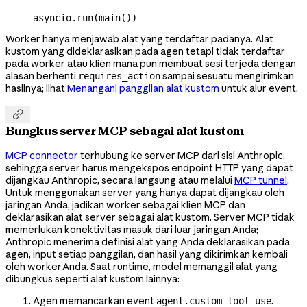
asyncio.run(main())
Worker hanya menjawab alat yang terdaftar padanya. Alat
kustom yang dideklarasikan pada agen tetapi tidak terdaftar
pada worker atau klien mana pun membuat sesi terjeda dengan
alasan berhenti
sampai sesuatu mengirimkan
requires_action
hasilnya; lihat
Menangani panggilan alat kustom
untuk alur event.

Bungkus server MCP sebagai alat kustom
MCP connector
terhubung ke server MCP dari sisi Anthropic,
sehingga server harus mengekspos endpoint HTTP yang dapat
dijangkau Anthropic, secara langsung atau melalui
MCP tunnel
.
Untuk menggunakan server yang hanya dapat dijangkau oleh
jaringan Anda, jadikan worker sebagai klien MCP dan
deklarasikan alat server sebagai alat kustom. Server MCP tidak
memerlukan konektivitas masuk dari luar jaringan Anda;
Anthropic menerima definisi alat yang Anda deklarasikan pada
agen, input setiap panggilan, dan hasil yang dikirimkan kembali
oleh worker Anda. Saat runtime, model memanggil alat yang
dibungkus seperti alat kustom lainnya:
Agen memancarkan event
.
agent.custom_tool_use