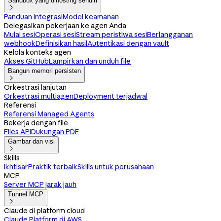
Sandbox yang dihosting sendiri

Panduan integrasi
Model keamanan
Delegasikan pekerjaan ke agen Anda
Mulai sesi
Operasi sesi
Stream peristiwa sesi
Berlangganan
webhook
Definisikan hasil
Autentikasi dengan vault
Kelola konteks agen
Akses GitHub
Lampirkan dan unduh file
Bangun memori persisten

Orkestrasi lanjutan
Orkestrasi multiagen
Deployment terjadwal
Referensi
Referensi Managed Agents
Bekerja dengan file
Files API
Dukungan PDF
Gambar dan visi

Skills
Ikhtisar
Praktik terbaik
Skills untuk perusahaan
MCP
Server MCP jarak jauh
Tunnel MCP

Claude di platform cloud
Claude Platform di AWS