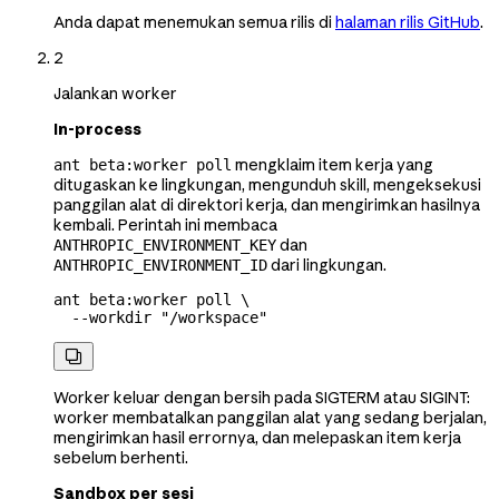
Anda dapat menemukan semua rilis di
halaman rilis GitHub
.
2
Jalankan worker
In-process
mengklaim item kerja yang
ant beta:worker poll
ditugaskan ke lingkungan, mengunduh skill, mengeksekusi
panggilan alat di direktori kerja, dan mengirimkan hasilnya
kembali. Perintah ini membaca
dan
ANTHROPIC_ENVIRONMENT_KEY
dari lingkungan.
ANTHROPIC_ENVIRONMENT_ID
ant
 beta:worker
 poll
 \
  --workdir
 "/workspace"

Worker keluar dengan bersih pada SIGTERM atau SIGINT:
worker membatalkan panggilan alat yang sedang berjalan,
mengirimkan hasil errornya, dan melepaskan item kerja
sebelum berhenti.
Sandbox per sesi