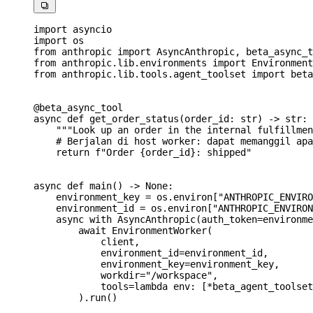

import
 asyncio
import
 os
from
 anthropic 
import
 AsyncAnthropic, beta_async_t
from
 anthropic.lib.environments 
import
 Environment
from
 anthropic.lib.tools.agent_toolset 
import
 beta
@beta_async_tool
async
 def
 get_order_status
(
order_id
: 
str
) -> 
str
:
    """Look up an order in the internal fulfillmen
    # Berjalan di host worker: dapat memanggil apa
    return
 f
"Order 
{
order_id
}
: shipped"
async
 def
 main
() -> 
None
:
    environment_key 
=
 os.environ[
"ANTHROPIC_ENVIRO
    environment_id 
=
 os.environ[
"ANTHROPIC_ENVIRON
    async
 with
 AsyncAnthropic(
auth_token
=
environme
        await
 EnvironmentWorker(
            client,
            environment_id
=
environment_id,
            environment_key
=
environment_key,
            workdir
=
"/workspace"
,
            tools
=
lambda
 env
: [
*
beta_agent_toolset
        ).run()