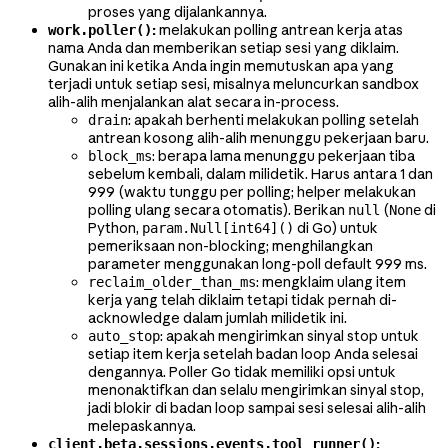
proses yang dijalankannya.
:
melakukan polling antrean kerja atas
work.poller()
nama Anda dan memberikan setiap sesi yang diklaim.
Gunakan ini ketika Anda ingin memutuskan apa yang
terjadi untuk setiap sesi, misalnya meluncurkan sandbox
alih-alih menjalankan alat secara in-process.
: apakah berhenti melakukan polling setelah
drain
antrean kosong alih-alih menunggu pekerjaan baru.
: berapa lama menunggu pekerjaan tiba
block_ms
sebelum kembali, dalam milidetik. Harus antara 1 dan
999 (waktu tunggu per polling; helper melakukan
polling ulang secara otomatis). Berikan
(
di
null
None
Python,
di Go) untuk
param.Null[int64]()
pemeriksaan non-blocking; menghilangkan
parameter menggunakan long-poll default 999 ms.
: mengklaim ulang item
reclaim_older_than_ms
kerja yang telah diklaim tetapi tidak pernah di-
acknowledge dalam jumlah milidetik ini.
: apakah mengirimkan sinyal stop untuk
auto_stop
setiap item kerja setelah badan loop Anda selesai
dengannya. Poller Go tidak memiliki opsi untuk
menonaktifkan dan selalu mengirimkan sinyal stop,
jadi blokir di badan loop sampai sesi selesai alih-alih
melepaskannya.
:
client.beta.sessions.events.tool_runner()