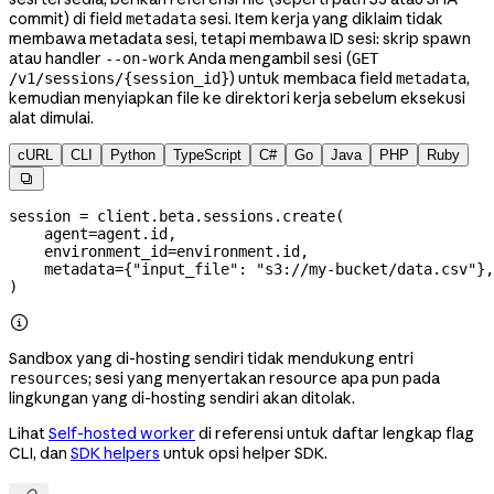
commit) di field
sesi. Item kerja yang diklaim tidak
metadata
membawa metadata sesi, tetapi membawa ID sesi: skrip spawn
atau handler
Anda mengambil sesi (
--on-work
GET
) untuk membaca field
,
/v1/sessions/{session_id}
metadata
kemudian menyiapkan file ke direktori kerja sebelum eksekusi
alat dimulai.
cURL
CLI
Python
TypeScript
C#
Go
Java
PHP
Ruby

session 
=
 client.beta.sessions.create(
    agent
=
agent.id,
    environment_id
=
environment.id,
    metadata
=
{
"input_file"
: 
"s3://my-bucket/data.csv"
},
)

Sandbox yang di-hosting sendiri tidak mendukung entri
; sesi yang menyertakan resource apa pun pada
resources
lingkungan yang di-hosting sendiri akan ditolak.
Lihat
Self-hosted worker
di referensi untuk daftar lengkap flag
CLI, dan
SDK helpers
untuk opsi helper SDK.