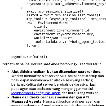
        AsyncAnthropic(
auth_token
=
environment_key)
    ):
        await
 mcp_session.initialize()
        listed 
=
 await
 mcp_session.list_tools()
        mcp_tools 
=
 [async_mcp_tool(tool, mcp_sess
        await
 EnvironmentWorker(
            client,
            environment_id
=
environment_id,
            environment_key
=
environment_key,
            workdir
=
"/workspace"
,
            tools
=
lambda
 env
: [
*
beta_agent_toolset
        ).run()
asyncio.run(main())
Perhatikan hal-hal berikut saat Anda membungkus server MCP:
Alat dideklarasikan, bukan ditemukan saat runtime.
Worker mendaftar alat server MCP sekali saat startup dan
tidak dapat menambahkan alat ke sesi yang sedang
berjalan. Ketika alat server berubah, deklarasikan lagi,
pada agen atau pada sesi yang menganggur melalui
Memperbarui konfigurasi agen
, dan mulai ulang worker.
Nama dan deskripsi harus sesuai dengan API
Managed Agents.
Nama alat kustom unik per agen dan
menggunakan huruf, angka, garis bawah, dan tanda hubung