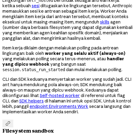
Lingkungan
bertindak sebagai antrean kerja:
self_hosted
ketika sebuah
sesi
ditugaskan ke lingkungan tersebut, Anthropic
memasukkan sesi ke antrean sebagai item kerja. Worker Anda
mengklaim item kerja dari antrean tersebut, membuat konteks
eksekusi untuk masing-masing item, mengunduh
skills
agen
(sumber daya berbasis filesystem yang dapat digunakan kembali
yang memberikan agen keahlian spesifik domain), menjalankan
panggilan alat, dan mengirimkan hasilnya kembali.
Item kerja diklaim dengan melakukan polling pada antrean
lingkungan: baik oleh
worker yang selalu aktif (always-on)
yang melakukan polling secara terus-menerus, atau
handler
yang dipicu webhook
yang bangun saat
dan mulai melakukan polling.
session.status_run_started
CLI dan SDK keduanya menyertakan worker yang sudah jadi. CLI
hanya mendukung pola always-on; SDK mendukung baik
ant
always-on maupun yang dipicu webhook. Keduanya dapat
dikonfigurasi: lihat
Self-hosted worker
di referensi untuk flag
CLI, dan
SDK helpers
di halaman ini untuk opsi SDK. Untuk kontrol
lebih, panggil
endpoint Environments Work
secara langsung dan
implementasikan worker Anda sendiri.

Filesystem sandbox