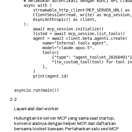
    # melakukan autentikasi dengan kunci API Claud
    async
 with
 (
        streamable_http_client(
MCP_SERVER_URL
) 
as
 
        ClientSession(read, write) 
as
 mcp_session,
        AsyncAnthropic() 
as
 client,
    ):
        await
 mcp_session.initialize()
        listed 
=
 await
 mcp_session.list_tools()
        agent 
=
 await
 client.beta.agents.create(
            name
=
"Internal tools agent"
,
            model
=
"claude-opus-5"
,
            tools
=
[
                {
"type"
: 
"agent_toolset_20260401"
}
                *
[to_custom_tool(tool) 
for
 tool 
in
            ],
        )
        print
(agent.id)
asyncio.run(main())
2
Layani alat dari worker
Hubungkan ke server MCP yang sama saat startup,
konversi alatnya dengan helper MCP, dan daftarkan
bersama toolset bawaan. Pertahankan satu sesi MCP