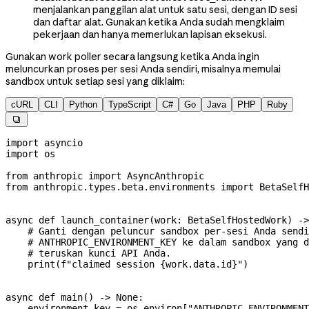
menjalankan panggilan alat untuk satu sesi, dengan ID sesi
dan daftar alat. Gunakan ketika Anda sudah mengklaim
pekerjaan dan hanya memerlukan lapisan eksekusi.
Gunakan work poller secara langsung ketika Anda ingin
meluncurkan proses per sesi Anda sendiri, misalnya memulai
sandbox untuk setiap sesi yang diklaim:
cURL
CLI
Python
TypeScript
C#
Go
Java
PHP
Ruby

import
 asyncio
import
 os
from
 anthropic 
import
 AsyncAnthropic
from
 anthropic.types.beta.environments 
import
 BetaSelfH
async
 def
 launch_container
(
work
: BetaSelfHostedWork) ->
    # Ganti dengan peluncur sandbox per-sesi Anda sendi
    # ANTHROPIC_ENVIRONMENT_KEY ke dalam sandbox yang d
    # teruskan kunci API Anda.
    print
(
f
"claimed session 
{
work.data.id
}
"
)
async
 def
 main
() -> 
None
:
    environment_key 
=
 os.environ[
"ANTHROPIC_ENVIRONMENT