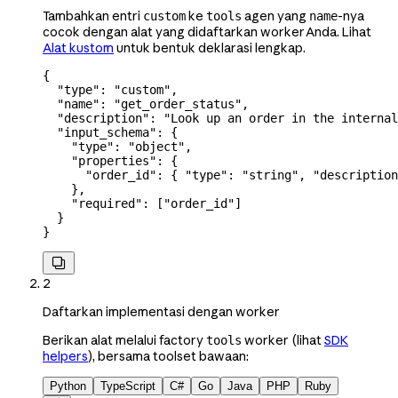
Tambahkan entri
ke
agen yang
-nya
custom
tools
name
cocok dengan alat yang didaftarkan worker Anda. Lihat
Alat kustom
untuk bentuk deklarasi lengkap.
{
  "type"
: 
"custom"
,
  "name"
: 
"get_order_status"
,
  "description"
: 
"Look up an order in the internal
  "input_schema"
: {
    "type"
: 
"object"
,
    "properties"
: {
      "order_id"
: { 
"type"
: 
"string"
, 
"description
    },
    "required"
: [
"order_id"
]
  }
}

2
Daftarkan implementasi dengan worker
Berikan alat melalui factory
worker (lihat
SDK
tools
helpers
), bersama toolset bawaan:
Python
TypeScript
C#
Go
Java
PHP
Ruby