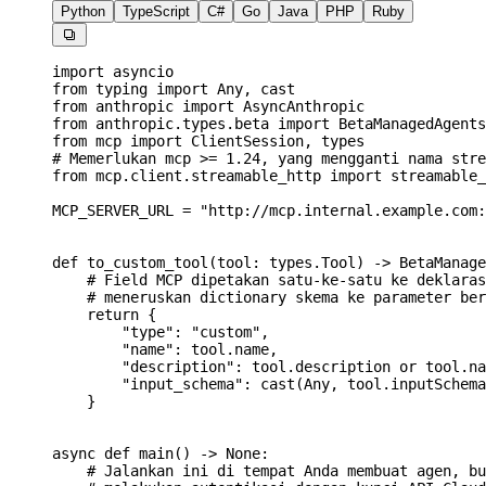
Python
TypeScript
C#
Go
Java
PHP
Ruby

import
 asyncio
from
 typing 
import
 Any, cast
from
 anthropic 
import
 AsyncAnthropic
from
 anthropic.types.beta 
import
 BetaManagedAgents
from
 mcp 
import
 ClientSession, types
# Memerlukan mcp >= 1.24, yang mengganti nama stre
from
 mcp.client.streamable_http 
import
 streamable_
MCP_SERVER_URL
 =
 "http://mcp.internal.example.com:
def
 to_custom_tool
(
tool
: types.Tool) -> BetaManage
    # Field MCP dipetakan satu-ke-satu ke deklaras
    # meneruskan dictionary skema ke parameter ber
    return
 {
        "type"
: 
"custom"
,
        "name"
: tool.name,
        "description"
: tool.description 
or
 tool.na
        "input_schema"
: cast(Any, tool.inputSchema
    }
async
 def
 main
() -> 
None
:
    # Jalankan ini di tempat Anda membuat agen, bu