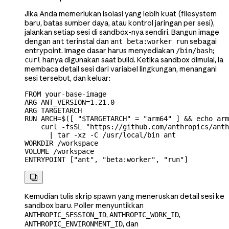
Jika Anda memerlukan isolasi yang lebih kuat (filesystem
baru, batas sumber daya, atau kontrol jaringan per sesi),
jalankan setiap sesi di sandbox-nya sendiri. Bangun image
dengan
terinstal dan
sebagai
ant
ant beta:worker run
entrypoint. Image dasar harus menyediakan
;
/bin/bash
hanya digunakan saat build. Ketika sandbox dimulai, ia
curl
membaca detail sesi dari variabel lingkungan, menangani
sesi tersebut, dan keluar:
FROM your-base-image

ARG ANT_VERSION=1.21.0

ARG TARGETARCH

RUN ARCH=$([ "$TARGETARCH" = "arm64" ] && echo arm
    curl -fsSL "https://github.com/anthropics/anth
      | tar -xz -C /usr/local/bin ant

WORKDIR /workspace

VOLUME /workspace

ENTRYPOINT ["ant", "beta:worker", "run"]

Kemudian tulis skrip spawn yang meneruskan detail sesi ke
sandbox baru. Poller menyuntikkan
,
,
ANTHROPIC_SESSION_ID
ANTHROPIC_WORK_ID
, dan
ANTHROPIC_ENVIRONMENT_ID