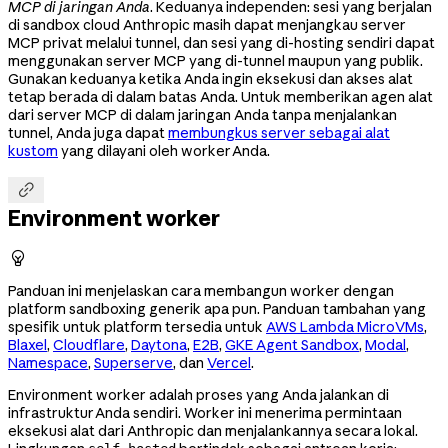
MCP di jaringan Anda
. Keduanya independen: sesi yang berjalan
di sandbox cloud Anthropic masih dapat menjangkau server
MCP privat melalui tunnel, dan sesi yang di-hosting sendiri dapat
menggunakan server MCP yang di-tunnel maupun yang publik.
Gunakan keduanya ketika Anda ingin eksekusi dan akses alat
tetap berada di dalam batas Anda. Untuk memberikan agen alat
dari server MCP di dalam jaringan Anda tanpa menjalankan
tunnel, Anda juga dapat
membungkus server sebagai alat
kustom
yang dilayani oleh worker Anda.

Environment worker

Panduan ini menjelaskan cara membangun worker dengan
platform sandboxing generik apa pun. Panduan tambahan yang
spesifik untuk platform tersedia untuk
AWS Lambda MicroVMs
,
Blaxel
,
Cloudflare
,
Daytona
,
E2B
,
GKE Agent Sandbox
,
Modal
,
Namespace
,
Superserve
, dan
Vercel
.
Environment worker adalah proses yang Anda jalankan di
infrastruktur Anda sendiri. Worker ini menerima permintaan
eksekusi alat dari Anthropic dan menjalankannya secara lokal.