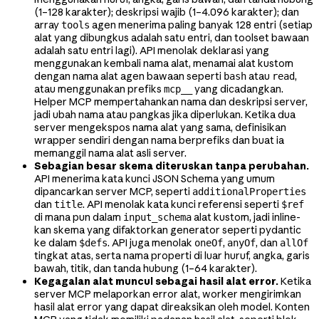
(1–128 karakter); deskripsi wajib (1–4.096 karakter); dan
array
agen menerima paling banyak 128 entri (setiap
tools
alat yang dibungkus adalah satu entri, dan toolset bawaan
adalah satu entri lagi). API menolak deklarasi yang
menggunakan kembali nama alat, menamai alat kustom
dengan nama alat agen bawaan seperti
atau
,
bash
read
atau menggunakan prefiks
yang dicadangkan.
mcp__
Helper MCP mempertahankan nama dan deskripsi server,
jadi ubah nama atau pangkas jika diperlukan. Ketika dua
server mengekspos nama alat yang sama, definisikan
wrapper sendiri dengan nama berprefiks dan buat ia
memanggil nama alat asli server.
Sebagian besar skema diteruskan tanpa perubahan.
API menerima kata kunci JSON Schema yang umum
dipancarkan server MCP, seperti
additionalProperties
dan
. API menolak kata kunci referensi seperti
title
$ref
di mana pun dalam
alat kustom, jadi inline-
input_schema
kan skema yang difaktorkan generator seperti pydantic
ke dalam
. API juga menolak
,
, dan
$defs
oneOf
anyOf
allOf
tingkat atas, serta nama properti di luar huruf, angka, garis
bawah, titik, dan tanda hubung (1–64 karakter).
Kegagalan alat muncul sebagai hasil alat error.
Ketika
server MCP melaporkan error alat, worker mengirimkan
hasil alat error yang dapat direaksikan oleh model. Konten