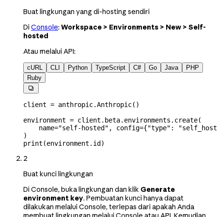
Buat lingkungan yang di-hosting sendiri
Di
Console
:
Workspace > Environments > New > Self-
hosted
Atau melalui API:
cURL
CLI
Python
TypeScript
C#
Go
Java
PHP
Ruby

client 
=
 anthropic.Anthropic()
environment 
=
 client.beta.environments.create(
    name
=
"self-hosted"
, 
config
=
{
"type"
: 
"self_host
)
print
(environment.id)
2
Buat kunci lingkungan
Di Console, buka lingkungan dan klik
Generate
environment key
. Pembuatan kunci hanya dapat
dilakukan melalui Console, terlepas dari apakah Anda
membuat lingkungan melalui Console atau API. Kemudian