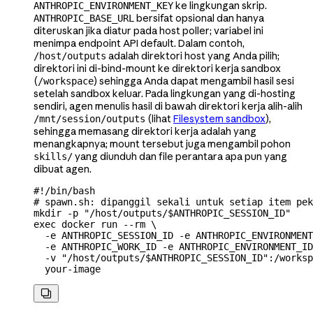
ke lingkungan skrip.
ANTHROPIC_ENVIRONMENT_KEY
bersifat opsional dan hanya
ANTHROPIC_BASE_URL
diteruskan jika diatur pada host poller; variabel ini
menimpa endpoint API default. Dalam contoh,
adalah direktori host yang Anda pilih;
/host/outputs
direktori ini di-bind-mount ke direktori kerja sandbox
(
) sehingga Anda dapat mengambil hasil sesi
/workspace
setelah sandbox keluar. Pada lingkungan yang di-hosting
sendiri, agen menulis hasil di bawah direktori kerja alih-alih
(lihat
Filesystem sandbox
),
/mnt/session/outputs
sehingga memasang direktori kerja adalah yang
menangkapnya; mount tersebut juga mengambil pohon
yang diunduh dan file perantara apa pun yang
skills/
dibuat agen.
#!/bin/bash
# spawn.sh: dipanggil sekali untuk setiap item pek
mkdir
 -p
 "/host/outputs/
$ANTHROPIC_SESSION_ID
"
exec
 docker
 run
 --rm
 \
  -e
 ANTHROPIC_SESSION_ID
 -e
 ANTHROPIC_ENVIRONMENT
  -e
 ANTHROPIC_WORK_ID
 -e
 ANTHROPIC_ENVIRONMENT_ID
  -v
 "/host/outputs/
$ANTHROPIC_SESSION_ID
":/worksp
  your-image
