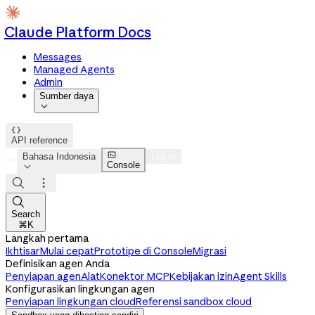
Claude Platform Docs
Messages
Managed Agents
Admin
Sumber daya


API reference

Bahasa Indonesia
Log in
Console




Search
⌘K
Langkah pertama
Ikhtisar
Mulai cepat
Prototipe di Console
Migrasi
Definisikan agen Anda
Penyiapan agen
Alat
Konektor MCP
Kebijakan izin
Agent Skills
Konfigurasikan lingkungan agen
Penyiapan lingkungan cloud
Referensi sandbox cloud