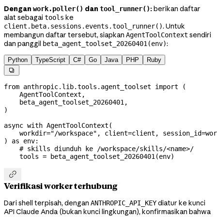
Dengan
dan
:
berikan daftar
work.poller()
tool_runner()
alat sebagai
ke
tools
. Untuk
client.beta.sessions.events.tool_runner()
membangun daftar tersebut, siapkan
sendiri
AgentToolContext
dan panggil
:
beta_agent_toolset_20260401(env)
Python
TypeScript
C#
Go
Java
PHP
Ruby

from
 anthropic.lib.tools.agent_toolset 
import
 (
    AgentToolContext,
    beta_agent_toolset_20260401,
)
async
 with
 AgentToolContext(
    workdir
=
"/workspace"
, 
client
=
client, 
session_id
=
wor
) 
as
 env:
    # skills diunduh ke /workspace/skills/<name>/
    tools 
=
 beta_agent_toolset_20260401(env)

Verifikasi worker terhubung
Dari shell terpisah, dengan
diatur ke kunci
ANTHROPIC_API_KEY
API Claude Anda (bukan kunci lingkungan), konfirmasikan bahwa