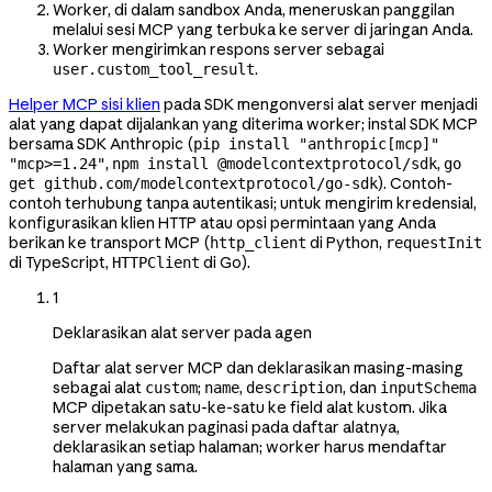
Worker, di dalam sandbox Anda, meneruskan panggilan
melalui sesi MCP yang terbuka ke server di jaringan Anda.
Worker mengirimkan respons server sebagai
.
user.custom_tool_result
Helper MCP sisi klien
pada SDK mengonversi alat server menjadi
alat yang dapat dijalankan yang diterima worker; instal SDK MCP
bersama SDK Anthropic (
pip install "anthropic[mcp]"
,
,
"mcp>=1.24"
npm install @modelcontextprotocol/sdk
go
). Contoh-
get github.com/modelcontextprotocol/go-sdk
contoh terhubung tanpa autentikasi; untuk mengirim kredensial,
konfigurasikan klien HTTP atau opsi permintaan yang Anda
berikan ke transport MCP (
di Python,
http_client
requestInit
di TypeScript,
di Go).
HTTPClient
1
Deklarasikan alat server pada agen
Daftar alat server MCP dan deklarasikan masing-masing
sebagai alat
;
,
, dan
custom
name
description
inputSchema
MCP dipetakan satu-ke-satu ke field alat kustom. Jika
server melakukan paginasi pada daftar alatnya,
deklarasikan setiap halaman; worker harus mendaftar
halaman yang sama.