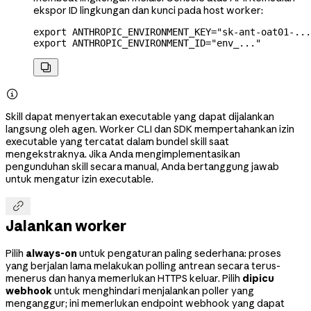
ekspor ID lingkungan dan kunci pada host worker:
export
 ANTHROPIC_ENVIRONMENT_KEY
=
"sk-ant-oat01-...
export
 ANTHROPIC_ENVIRONMENT_ID
=
"env_..."


Skill dapat menyertakan executable yang dapat dijalankan
langsung oleh agen. Worker CLI dan SDK mempertahankan izin
executable yang tercatat dalam bundel skill saat
mengekstraknya. Jika Anda mengimplementasikan
pengunduhan skill secara manual, Anda bertanggung jawab
untuk mengatur izin executable.

Jalankan worker
Pilih
always-on
untuk pengaturan paling sederhana: proses
yang berjalan lama melakukan polling antrean secara terus-
menerus dan hanya memerlukan HTTPS keluar. Pilih
dipicu
webhook
untuk menghindari menjalankan poller yang
menganggur; ini memerlukan endpoint webhook yang dapat