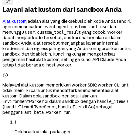

Layani alat kustom dari sandbox Anda
Alat kustom
adalah alat yang dieksekusi oleh kode Anda sendiri:
agen memancarkan event
dan
agent.custom_tool_use
menunggu
yang cocok. Worker
user.custom_tool_result
dapat menjadi kode tersebut, dan karena berjalan di dalam
sandbox Anda, alat tersebut menjangkau layanan internal,
kredensial, dan egress jaringan yang Anda konfigurasikan untuk
sandbox, dan tidak lebih. Kunci lingkungan mengotorisasi
pengiriman hasil alat kustom, sehingga kunci API Claude Anda
tetap tidak berada di host worker.

Melayani alat kustom memerlukan worker SDK: worker CLI
ant
tidak memiliki cara untuk mendaftarkan implementasi alat
kustom. Dalam pola sandbox-per-sesi, jalankan
di dalam sandbox dengan
EnvironmentWorker
handle_item()
(
di TypeScript,
di Go) sebagai
handleItem
HandleItem
pengganti
.
ant beta:worker run
1
Deklarasikan alat pada agen