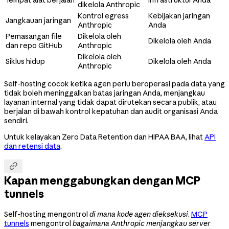
dikelola Anthropic
Kontrol egress
Kebijakan jaringan
Jangkauan jaringan
Anthropic
Anda
Pemasangan file
Dikelola oleh
Dikelola oleh Anda
dan repo GitHub
Anthropic
Dikelola oleh
Siklus hidup
Dikelola oleh Anda
Anthropic
Self-hosting cocok ketika agen perlu beroperasi pada data yang
tidak boleh meninggalkan batas jaringan Anda, menjangkau
layanan internal yang tidak dapat dirutekan secara publik, atau
berjalan di bawah kontrol kepatuhan dan audit organisasi Anda
sendiri.
Untuk kelayakan Zero Data Retention dan HIPAA BAA, lihat
API
dan retensi data
.

Kapan menggabungkan dengan MCP
tunnels
Self-hosting mengontrol
di mana kode agen dieksekusi
.
MCP
tunnels
mengontrol
bagaimana Anthropic menjangkau server