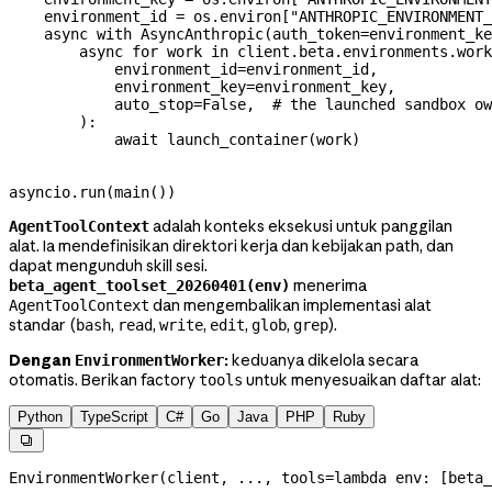
    environment_id 
=
 os.environ[
"ANTHROPIC_ENVIRONMENT_
    async
 with
 AsyncAnthropic(
auth_token
=
environment_ke
        async
 for
 work 
in
 client.beta.environments.work
            environment_id
=
environment_id,
            environment_key
=
environment_key,
            auto_stop
=
False
,  
# the launched sandbox ow
        ):
            await
 launch_container(work)
asyncio.run(main())
adalah konteks eksekusi untuk panggilan
AgentToolContext
alat. Ia mendefinisikan direktori kerja dan kebijakan path, dan
dapat mengunduh skill sesi.
menerima
beta_agent_toolset_20260401(env)
dan mengembalikan implementasi alat
AgentToolContext
standar (
,
,
,
,
,
).
bash
read
write
edit
glob
grep
Dengan
:
keduanya dikelola secara
EnvironmentWorker
otomatis. Berikan factory
untuk menyesuaikan daftar alat:
tools
Python
TypeScript
C#
Go
Java
PHP
Ruby

EnvironmentWorker(client, 
...
, 
tools
=
lambda
 env
: [beta_