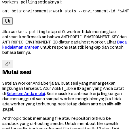
setidaknya 1:
workers_polling
ant
 beta:environments:work
 stats
 --environment-id
 "
$ANT

Jika
tetap di 0, worker tidak menjangkau
workers_polling
antrean: konfirmasikan bahwa
dan
ANTHROPIC_ENVIRONMENT_KEY
diatur pada host worker. Lihat
Baca
ANTHROPIC_ENVIRONMENT_ID
kedalaman antrean
untuk respons statistik lengkap dan contoh
bahasa lainnya.

Mulai sesi
Setelah worker Anda berjalan, buat sesi yang menargetkan
lingkungan tersebut. Atur
ke ID agen yang Anda catat
AGENT_ID
di
Sebelum Anda mulai
. Sesi masuk ke antrean kerja lingkungan
dan menunggu di sana sampai worker mengklaimnya; jika tidak
ada worker yang terhubung, sesi tetap dalam antrean alih-alih
gagal.
Anthropic tidak memasang file atau repositori GitHub ke
sandbox yang di-hosting sendiri. Untuk membuat file spesifik
sesi tersedia, berikan referensi file (seperti path S3 atau SHA