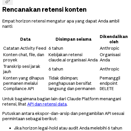

Rencanakan retensi konten
Empat horizon retensi mengatur apa yang dapat Anda ambil
nanti:
Dikendalikan
Data
Disimpan selama
oleh
Catatan Activity Feed
6 tahun
Anthropic
Konten chat, file, dan
Kebijakan retensi
Organisasi
proyek
claude.ai organisasi Anda
Anda
Transkrip sesi jarak
6 tahun
Anthropic
jauh
Konten yang dihapus
Tidak disimpan;
Pemanggil
permanen melalui
penghapusan bersifat
endpoint
Compliance API
langsung dan permanen
DELETE
Untuk bagaimana bagian lain dari Claude Platform menangani
retensi, lihat
API dan retensi data
.
Putuskan antara ekspor-dan-arsip dan pengambilan API sesuai
permintaan sebagai berikut:
Jika horizon legal-hold atau audit Anda melebihi 6 tahun