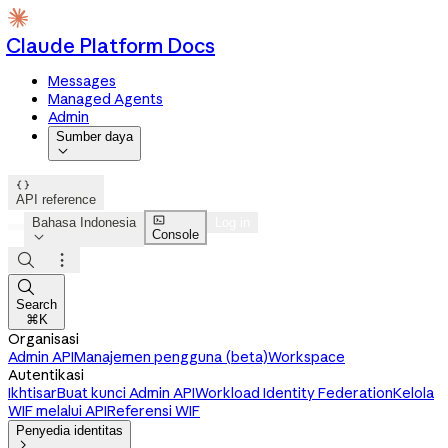
Claude Platform Docs
Messages
Managed Agents
Admin
Sumber daya


API reference

Bahasa Indonesia
Log in
Console




Search
⌘K
Organisasi
Admin API
Manajemen pengguna (beta)
Workspace
Autentikasi
Ikhtisar
Buat kunci Admin API
Workload Identity Federation
Kelola
WIF melalui API
Referensi WIF
Penyedia identitas
