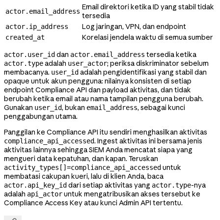
Email direktori ketika ID yang stabil tidak
actor.email_address
tersedia
Log jaringan, VPN, dan endpoint
actor.ip_address
Korelasi jendela waktu di semua sumber
created_at
dan
tersedia ketika
actor.user_id
actor.email_address
adalah
; periksa diskriminator sebelum
actor.type
user_actor
membacanya.
adalah pengidentifikasi yang stabil dan
user_id
opaque untuk akun pengguna: nilainya konsisten di setiap
endpoint Compliance API dan payload aktivitas, dan tidak
berubah ketika email atau nama tampilan pengguna berubah.
Gunakan
, bukan
, sebagai kunci
user_id
email_address
penggabungan utama.
Panggilan ke Compliance API itu sendiri menghasilkan aktivitas
. Ingest aktivitas ini bersama jenis
compliance_api_accessed
aktivitas lainnya sehingga SIEM Anda mencatat siapa yang
mengueri data kepatuhan, dan kapan. Teruskan
untuk
activity_types[]=compliance_api_accessed
membatasi cakupan kueri, lalu di klien Anda, baca
dari setiap aktivitas yang
-nya
actor.api_key_id
actor.type
adalah
untuk mengatribusikan akses tersebut ke
api_actor
Compliance Access Key atau kunci Admin API tertentu.