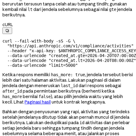
berurutan tersusun tanpa celah atau tumpang tindih; gunakan
kembali nilai
dari jendela sebelumnya sebagai nilai
jendela
lt
gte
berikutnya.
cURL

curl
 --fail-with-body
 -sS
 -G
 \
  "https://api.anthropic.com/v1/compliance/activities"
 
  --header
 "x-api-key: 
$ANTHROPIC_COMPLIANCE_ACCESS_KEY
  --data-urlencode
 "created_at.gte=2026-04-20T07:00:00Z
  --data-urlencode
 "created_at.lt=2026-04-20T08:00:00Z"
  --data-urlencode
 "limit=5000"
Ketika respons memiliki
, jendela tersebut berisi
has_more: true
lebih dari satu halaman aktivitas. Lakukan paginasi di dalam
jendela dengan meneruskan
dari respons sebagai
last_id
pada permintaan berikutnya (berhenti ketika
after_id
bernilai
), atau pilih jendela waktu yang lebih
has_more
false
kecil. Lihat
Paginasi hasil
untuk kontrak lengkapnya.
Bahkan dengan penyusunan yang rapi, aktivitas yang terindeks
setelah jendelanya ditutup tidak akan pernah muncul di jendela
berikutnya. Lakukan deduplikasi pada
aktivitas dan perlebar
id
setiap jendela baru sehingga tumpang tindih dengan jendela
sebelumnya selama beberapa menit, atau jalankan proses