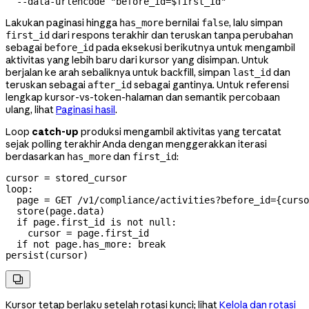
  --data-urlencode
 "before_id=
$first_id
"
Lakukan paginasi hingga
bernilai
, lalu simpan
has_more
false
dari respons terakhir dan teruskan tanpa perubahan
first_id
sebagai
pada eksekusi berikutnya untuk mengambil
before_id
aktivitas yang lebih baru dari kursor yang disimpan. Untuk
berjalan ke arah sebaliknya untuk backfill, simpan
dan
last_id
teruskan sebagai
sebagai gantinya. Untuk referensi
after_id
lengkap kursor-vs-token-halaman dan semantik percobaan
ulang, lihat
Paginasi hasil
.
Loop
catch-up
produksi mengambil aktivitas yang tercatat
sejak polling terakhir Anda dengan menggerakkan iterasi
berdasarkan
dan
:
has_more
first_id
cursor = stored_cursor

loop:

  page = GET /v1/compliance/activities?before_id={curso
  store(page.data)

  if page.first_id is not null:

    cursor = page.first_id

  if not page.has_more: break

persist(cursor)

Kursor tetap berlaku setelah rotasi kunci; lihat
Kelola dan rotasi