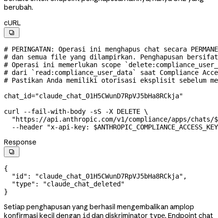
berubah.
cURL

# PERINGATAN: Operasi ini menghapus chat secara PERMANE
# dan semua file yang dilampirkan. Penghapusan bersifat
# Operasi ini memerlukan scope `delete:compliance_user_
# dari `read:compliance_user_data` saat Compliance Acce
# Pastikan Anda memiliki otorisasi eksplisit sebelum me
chat_id
=
"claude_chat_01H5CWunD7RpVJ5bHa8RCkja"
curl
 --fail-with-body
 -sS
 -X
 DELETE
 \
  "https://api.anthropic.com/v1/compliance/apps/chats/
$
  --header
 "x-api-key: 
$ANTHROPIC_COMPLIANCE_ACCESS_KEY
Response

{
  "id"
: 
"claude_chat_01H5CWunD7RpVJ5bHa8RCkja"
,
  "type"
: 
"claude_chat_deleted"
}
Setiap penghapusan yang berhasil mengembalikan amplop
konfirmasi kecil dengan
dan diskriminator
. Endpoint chat
id
type