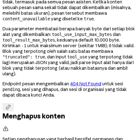
tidak, termasuk pada semua pesan asisten. Ketika konten
sebuah pesan sama sekali tidak dapat dikembalikan (misalnya,
melebihi batas ukuran), pesan tersebut membawa
yang disetel ke
.
content_unavailable
true
Dua parameter membatasi berapa banyak byte dari setiap blok
alat yang dikembalikan:
dan
tool_use_input_max_bytes
, keduanya default 10.000 byte.
tool_result_max_bytes
Kirimkan
untuk maksimum server (sekitar 1 MiB);
tidak valid.
-1
0
Blok yang terpotong oleh salah satu batas membawa
, dan input
yang terpotong tidak
"truncated": true
tool_use
lagi merupakan JSON yang valid, jadi parse input alat hanya dari
blok yang tidak terpotong (atau naikkan batasnya dan ambil
ulang).
Endpoint pesan mengembalikan
404 Not Found
untuk sesi
, sesi yang dihapus, dan sesi di organisasi yang tidak
pending
dapat dibaca kunci Anda.

Menghapus konten

Setiap penghapusan yang berhasil bersifat permanen dan