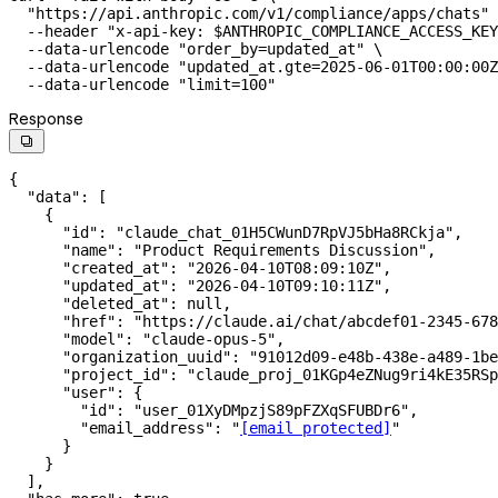
  "https://api.anthropic.com/v1/compliance/apps/chats"
 
  --header
 "x-api-key: 
$ANTHROPIC_COMPLIANCE_ACCESS_KEY
  --data-urlencode
 "order_by=updated_at"
 \
  --data-urlencode
 "updated_at.gte=2025-06-01T00:00:00Z
  --data-urlencode
 "limit=100"
Response

{
  "data"
: [
    {
      "id"
: 
"claude_chat_01H5CWunD7RpVJ5bHa8RCkja"
,
      "name"
: 
"Product Requirements Discussion"
,
      "created_at"
: 
"2026-04-10T08:09:10Z"
,
      "updated_at"
: 
"2026-04-10T09:10:11Z"
,
      "deleted_at"
: 
null
,
      "href"
: 
"https://claude.ai/chat/abcdef01-2345-678
      "model"
: 
"claude-opus-5"
,
      "organization_uuid"
: 
"91012d09-e48b-438e-a489-1be
      "project_id"
: 
"claude_proj_01KGp4eZNug9ri4kE35RSp
      "user"
: {
        "id"
: 
"user_01XyDMpzjS89pFZXqSFUBDr6"
,
        "email_address"
: 
"
[email protected]
"
      }
    }
  ],