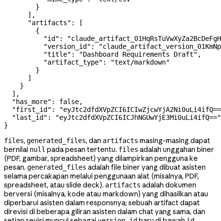
        }
      ],
      "artifacts"
: [
        {
          "id"
: 
"claude_artifact_01HqRsTuVwXyZa2BcDeFgH
          "version_id"
: 
"claude_artifact_version_01KmN
          "title"
: 
"Dashboard Requirements Draft"
,
          "artifact_type"
: 
"text/markdown"
        }
      ]
    }
  ],
  "has_more"
: 
false
,
  "first_id"
: 
"eyJtc2dfdXVpZCI6ICIwZjcwYjA2Ni0uLi4ifQ==
  "last_id"
: 
"eyJtc2dfdXVpZCI6ICJhNGUwYjE3Mi0uLi4ifQ=="
}
,
, dan
masing-masing dapat
files
generated_files
artifacts
bernilai
pada pesan tertentu.
adalah unggahan biner
null
files
(PDF, gambar, spreadsheet) yang dilampirkan pengguna ke
pesan.
adalah file biner yang dibuat asisten
generated_files
selama percakapan melalui penggunaan alat (misalnya, PDF,
spreadsheet, atau slide deck).
adalah dokumen
artifacts
berversi (misalnya, kode atau markdown) yang dihasilkan atau
diperbarui asisten dalam responsnya; sebuah artifact dapat
direvisi di beberapa giliran asisten dalam chat yang sama, dan
setiap revisi muncul sebagai
baru di bawah
version_id
id