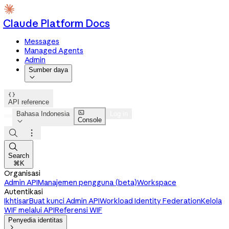
Claude Platform Docs
Messages
Managed Agents
Admin
Sumber daya


API reference

Bahasa Indonesia
Log in
Console




Search
⌘K
Organisasi
Admin API
Manajemen pengguna (beta)
Workspace
Autentikasi
Ikhtisar
Buat kunci Admin API
Workload Identity Federation
Kelola
WIF melalui API
Referensi WIF
Penyedia identitas
