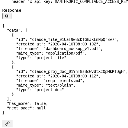
  --header
 "x-api-key: 
$ANTHROPIC_COMPLIANCE_ACCESS_KEY
Response

{
  "data"
: [
    {
      "id"
: 
"claude_file_01UaT9wBcDfGhJkLmNpQrSv7"
,
      "created_at"
: 
"2026-04-10T08:09:10Z"
,
      "filename"
: 
"dashboard_mockup_v1.pdf"
,
      "mime_type"
: 
"application/pdf"
,
      "type"
: 
"project_file"
    },
    {
      "id"
: 
"claude_proj_doc_01YnT8sBcWvUtXzQpMkRfDgH"
,
      "created_at"
: 
"2026-04-10T08:09:11Z"
,
      "filename"
: 
"requirements.md"
,
      "mime_type"
: 
"text/plain"
,
      "type"
: 
"project_doc"
    }
  ],
  "has_more"
: 
false
,
  "next_page"
: 
null
}
