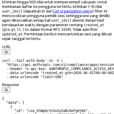
kirimkan hingga 500 nilai untuk mempersempit cakupan. Untuk
membatasi daftar ke pengguna tertentu, kirimkan 1–10 nilai
(dapatkan ID dari
List organization users
); filter ini
user_ids[]
mencocokkan pengguna pemilik sesi, sehingga sesi yang dimiliki
agen dikecualikan setiap kali
disetel. Batasi hasil
user_ids[]
berdasarkan waktu dengan parameter rentang
created_at
(
,
,
,
, dalam format RFC 3339). Tidak ada filter
gte
gt
lt
lte
. Permintaan berikut mencantumkan sesi yang dibuat
updated_at
sejak tanggal tertentu.
cURL

curl
 --fail-with-body
 -sS
 -G
 \
  "https://api.anthropic.com/v1/compliance/apps/session
  --header
 "x-api-key: 
$ANTHROPIC_COMPLIANCE_ACCESS_KEY
  --data-urlencode
 "created_at.gte=2026-06-01T00:00:00Z
  --data-urlencode
 "limit=100"
Response

{
  "data"
: [
    {
      "id"
: 
"cse_01WpQrStUvXyZaBcDeFgHjK6"
,