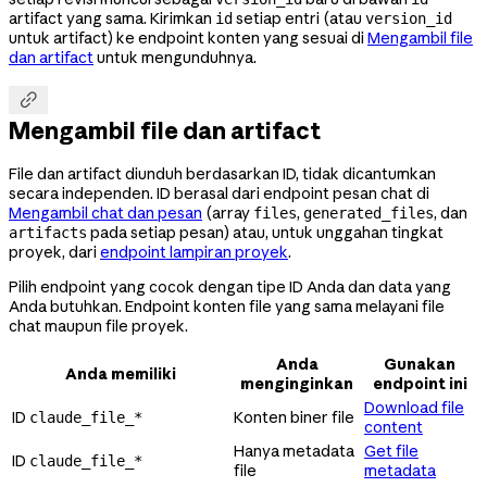
artifact yang sama. Kirimkan
setiap entri (atau
id
version_id
untuk artifact) ke endpoint konten yang sesuai di
Mengambil file
dan artifact
untuk mengunduhnya.

Mengambil file dan artifact
File dan artifact diunduh berdasarkan ID, tidak dicantumkan
secara independen. ID berasal dari endpoint pesan chat di
Mengambil chat dan pesan
(array
,
, dan
files
generated_files
pada setiap pesan) atau, untuk unggahan tingkat
artifacts
proyek, dari
endpoint lampiran proyek
.
Pilih endpoint yang cocok dengan tipe ID Anda dan data yang
Anda butuhkan. Endpoint konten file yang sama melayani file
chat maupun file proyek.
Anda
Gunakan
Anda memiliki
menginginkan
endpoint ini
Download file
ID
Konten biner file
claude_file_*
content
Hanya metadata
Get file
ID
claude_file_*
file
metadata