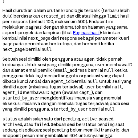
}
Hasil diurutkan dalam urutan kronologis terbalik (terbaru lebih
dulu) berdasarkan
dan dibatasi hingga
hasil
created_at
limit
per respons (default 100, maksimum 500). Endpoint ini
melakukan paginasi dengan skema token halaman yang sama
seperti proyek dan lampiran (lihat
Paginasi hasil
): kirimkan
kembali nilai
dari respons sebagai parameter kueri
next_page
pada permintaan berikutnya, dan berhenti ketika
page
bernilai
.
next_page
null
Sebuah sesi dimiliki oleh pengguna atau agen, tidak pernah
keduanya. Untuk sesi yang dimiliki pengguna,
membawa ID
user
dan alamat email pemilik (
bernilai
ketika
email_address
null
pengguna tidak lagi menjadi anggota organisasi yang dapat
dibaca kunci Anda) dan
bernilai
. Untuk sesi yang
agent_id
null
dimiliki agen (misalnya, tugas terjadwal),
bernilai
,
user
null
membawa ID agen (awalan
), dan
agent_id
cagt_
mengidentifikasi manusia yang memulai
started_by_user
eksekusi, misalnya dengan memulai tugas terjadwal; pada sesi
yang dimiliki pengguna,
bernilai
.
started_by_user
null
adalah salah satu dari
,
,
,
status
pending
active
paused
, atau
. Sebuah sesi berstatus
saat
archived
failed
pending
sedang disediakan; sesi
belum memiliki transkrip, dan
pending
endpoint pesan mengembalikan 404 untuknya hingga