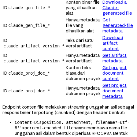
Konten biner file
Download a
ID
yang dihasilkan
Claude-
claude_gen_file_*
alat
generated file
Hanya metadata
Get
ID
file yang
generated-file
claude_gen_file_*
dihasilkan alat
metadata
Download
ID
Teks dari satu
artifact
versi artifact
claude_artifact_version_*
content
ID
Hanya metadata
Get artifact
versi artifact
metadata
claude_artifact_version_*
Konten teks
Get project
ID
biasa dari
document
claude_proj_doc_*
dokumen proyek
content
Get project
Hanya metadata
ID
document
claude_proj_doc_*
dokumen proyek
metadata
Endpoint konten file melakukan streaming unggahan asli sebagai
respons biner terpotong (chunked) dengan header berikut:
Content-Disposition: attachment; filename*=utf-
membawa nama file
8''<percent-encoded filename>
unggahan asli dalam bentuk diperluas RFC 5987. Bentuk