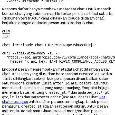
  --data-urlencode
 "limit=100"
Respons daftar hanya membawa metadata chat. Untuk menarik
konten chat yang sebenarnya, file terlampir, dan artifact sebaris
(dokumen terstruktur yang dihasilkan Claude di dalam chat),
lanjutkan dengan endpoint pesan untuk setiap ID chat:
cURL

chat_id
=
"claude_chat_01H5CWunD7RpVJ5bHa8RCkja"
curl
 --fail-with-body
 -sS
 \
  "https://api.anthropic.com/v1/compliance/apps/chats/
$
  --header
 "x-api-key: 
$ANTHROPIC_COMPLIANCE_ACCESS_KEY
Endpoint pesan mengembalikan metadata chat ditambah array
yang diurutkan berdasarkan
. Ketika
chat_messages
created_at
dihilangkan, seluruh kumpulan pesan dikembalikan dalam
limit
satu respons; kirimkan
,
, atau
untuk
limit
after_id
before_id
menelusuri halaman chat yang sangat panjang. Endpoint ini juga
menerima batas rentang
dan
(
,
created_at.*
updated_at.*
gt
,
,
) dan parameter
(
atau
). Lihat
Get
gte
lt
lte
order
asc
desc
chat messages
untuk daftar parameter lengkap. Untuk pesan
pengguna,
adalah saat pesan dikirim; untuk pesan
created_at
asisten, itu adalah saat Claude selesai menghasilkan pesan.