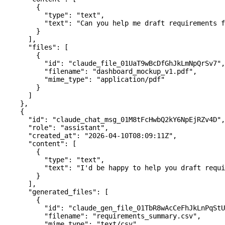
        {
          "type"
: 
"text"
,
          "text"
: 
"Can you help me draft requirements f
        }
      ],
      "files"
: [
        {
          "id"
: 
"claude_file_01UaT9wBcDfGhJkLmNpQrSv7"
,
          "filename"
: 
"dashboard_mockup_v1.pdf"
,
          "mime_type"
: 
"application/pdf"
        }
      ]
    },
    {
      "id"
: 
"claude_chat_msg_01M8tFcHwbQ2kY6NpEjRZv4D"
,
      "role"
: 
"assistant"
,
      "created_at"
: 
"2026-04-10T08:09:11Z"
,
      "content"
: [
        {
          "type"
: 
"text"
,
          "text"
: 
"I'd be happy to help you draft requi
        }
      ],
      "generated_files"
: [
        {
          "id"
: 
"claude_gen_file_01TbR8wAcCeFhJkLnPqStU
          "filename"
: 
"requirements_summary.csv"
,
          "mime_type"
: 
"text/csv"