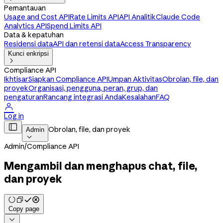
Pemantauan
Usage and Cost API
Rate Limits API
API Analitik
Claude Code
Analytics API
Spend Limits API
Data & kepatuhan
Residensi data
API dan retensi data
Access Transparency
Kunci enkripsi

Compliance API
Ikhtisar
Siapkan Compliance API
Umpan Aktivitas
Obrolan, file, dan
proyek
Organisasi, pengguna, peran, grup, dan
pengaturan
Rancang integrasi Anda
Kesalahan
FAQ

Log in

Obrolan, file, dan proyek
Admin

Admin
/
Compliance API
Mengambil dan menghapus chat, file,
dan proyek
Copy page
