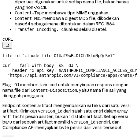
diperluas digunakan untuk setiap nama file, bukan hanya
yang non-ASCII.
membawa tipe MIME unggahan.
Content-Type
membawa digest MD5 file, dikodekan
Content-MD5
base64 sebagaimana ditentukan dalam RFC 1864.
selalu disetel.
Transfer-Encoding: chunked
cURL

file_id
=
"claude_file_01UaT9wBcDfGhJkLmNpQrSv7"
curl
 --fail-with-body
 -sS
 -OJ
 \
  --header
 "x-api-key: 
$ANTHROPIC_COMPLIANCE_ACCESS_KEY
  "https://api.anthropic.com/v1/compliance/apps/chats/f
Flag
memberi tahu curl untuk menyimpan respons dengan
-OJ
nama file dari
, yaitu nama file asli yang
Content-Disposition
diunggah pengguna.
Endpoint konten artifact mengembalikan isi teks dari satu versi
artifact. Kirimkan
dari salah satu entri dalam array
version_id
pesan asisten, bukan
stabil artifact. Setiap versi
artifacts
id
baru dari sebuah artifact memiliki
sendiri, dan
version_id
Compliance API menyajikan byte persis dari versi tersebut.