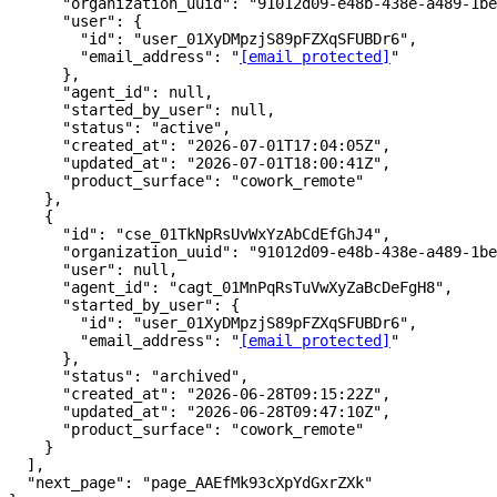
      "organization_uuid"
: 
"91012d09-e48b-438e-a489-1be
      "user"
: {
        "id"
: 
"user_01XyDMpzjS89pFZXqSFUBDr6"
,
        "email_address"
: 
"
[email protected]
"
      },
      "agent_id"
: 
null
,
      "started_by_user"
: 
null
,
      "status"
: 
"active"
,
      "created_at"
: 
"2026-07-01T17:04:05Z"
,
      "updated_at"
: 
"2026-07-01T18:00:41Z"
,
      "product_surface"
: 
"cowork_remote"
    },
    {
      "id"
: 
"cse_01TkNpRsUvWxYzAbCdEfGhJ4"
,
      "organization_uuid"
: 
"91012d09-e48b-438e-a489-1be
      "user"
: 
null
,
      "agent_id"
: 
"cagt_01MnPqRsTuVwXyZaBcDeFgH8"
,
      "started_by_user"
: {
        "id"
: 
"user_01XyDMpzjS89pFZXqSFUBDr6"
,
        "email_address"
: 
"
[email protected]
"
      },
      "status"
: 
"archived"
,
      "created_at"
: 
"2026-06-28T09:15:22Z"
,
      "updated_at"
: 
"2026-06-28T09:47:10Z"
,
      "product_surface"
: 
"cowork_remote"
    }
  ],
  "next_page"
: 
"page_AAEfMk93cXpYdGxrZXk"