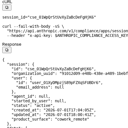
cURL

session_id
=
"cse_01WpQrStUvXyZaBcDeFgHjK6"
curl
 --fail-with-body
 -sS
 \
  "https://api.anthropic.com/v1/compliance/apps/session
  --header
 "x-api-key: 
$ANTHROPIC_COMPLIANCE_ACCESS_KEY
Response

{
  "session"
: {
    "id"
: 
"cse_01WpQrStUvXyZaBcDeFgHjK6"
,
    "organization_uuid"
: 
"91012d09-e48b-438e-a489-1bebf
    "user"
: {
      "id"
: 
"user_01XyDMpzjS89pFZXqSFUBDr6"
,
      "email_address"
: 
null
    },
    "agent_id"
: 
null
,
    "started_by_user"
: 
null
,
    "status"
: 
"active"
,
    "created_at"
: 
"2026-07-01T17:04:05Z"
,
    "updated_at"
: 
"2026-07-01T18:00:41Z"
,
    "product_surface"
: 
"cowork_remote"
  },