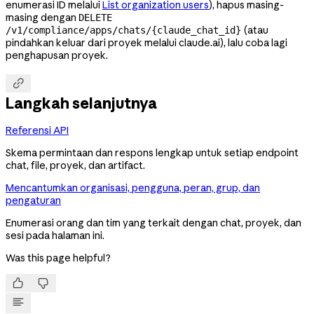
enumerasi ID melalui
List organization users
), hapus masing-
masing dengan
DELETE
(atau
/v1/compliance/apps/chats/{claude_chat_id}
pindahkan keluar dari proyek melalui claude.ai), lalu coba lagi
penghapusan proyek.

Langkah selanjutnya
Referensi API
Skema permintaan dan respons lengkap untuk setiap endpoint
chat, file, proyek, dan artifact.
Mencantumkan organisasi, pengguna, peran, grup, dan
pengaturan
Enumerasi orang dan tim yang terkait dengan chat, proyek, dan
sesi pada halaman ini.
Was this page helpful?

