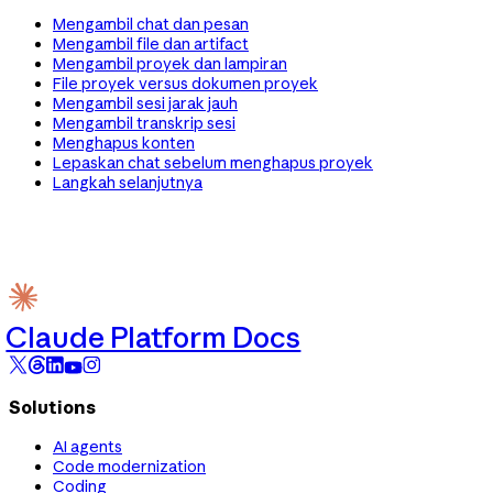
Mengambil chat dan pesan
Mengambil file dan artifact
Mengambil proyek dan lampiran
File proyek versus dokumen proyek
Mengambil sesi jarak jauh
Mengambil transkrip sesi
Menghapus konten
Lepaskan chat sebelum menghapus proyek
Langkah selanjutnya
Claude Platform Docs
Solutions
AI agents
Code modernization
Coding