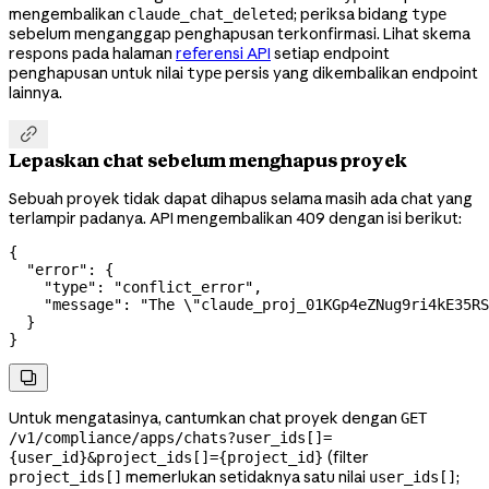
mengembalikan
; periksa bidang
claude_chat_deleted
type
sebelum menganggap penghapusan terkonfirmasi. Lihat skema
respons pada halaman
referensi API
setiap endpoint
penghapusan untuk nilai
persis yang dikembalikan endpoint
type
lainnya.

Lepaskan chat sebelum menghapus proyek
Sebuah proyek tidak dapat dihapus selama masih ada chat yang
terlampir padanya. API mengembalikan 409 dengan isi berikut:
{
  "error"
: {
    "type"
: 
"conflict_error"
,
    "message"
: 
"The 
\"
claude_proj_01KGp4eZNug9ri4kE35RS
  }
}

Untuk mengatasinya, cantumkan chat proyek dengan
GET
/v1/compliance/apps/chats?user_ids[]=
(filter
{user_id}&project_ids[]={project_id}
memerlukan setidaknya satu nilai
;
project_ids[]
user_ids[]