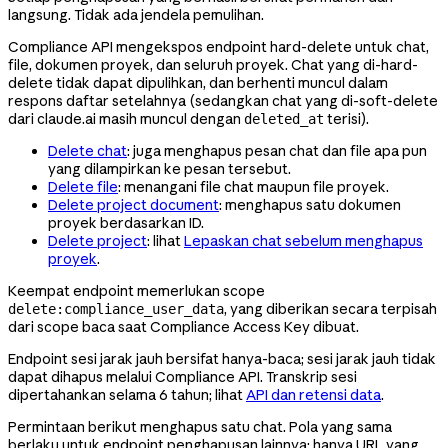
langsung. Tidak ada jendela pemulihan.
Compliance API mengekspos endpoint hard-delete untuk chat,
file, dokumen proyek, dan seluruh proyek. Chat yang di-hard-
delete tidak dapat dipulihkan, dan berhenti muncul dalam
respons daftar setelahnya (sedangkan chat yang di-soft-delete
dari claude.ai masih muncul dengan
terisi).
deleted_at
Delete chat
: juga menghapus pesan chat dan file apa pun
yang dilampirkan ke pesan tersebut.
Delete file
: menangani file chat maupun file proyek.
Delete project document
: menghapus satu dokumen
proyek berdasarkan ID.
Delete project
: lihat
Lepaskan chat sebelum menghapus
proyek
.
Keempat endpoint memerlukan scope
, yang diberikan secara terpisah
delete:compliance_user_data
dari scope baca saat Compliance Access Key dibuat.
Endpoint sesi jarak jauh bersifat hanya-baca; sesi jarak jauh tidak
dapat dihapus melalui Compliance API. Transkrip sesi
dipertahankan selama 6 tahun; lihat
API dan retensi data
.
Permintaan berikut menghapus satu chat. Pola yang sama
berlaku untuk endpoint penghapusan lainnya; hanya URL yang