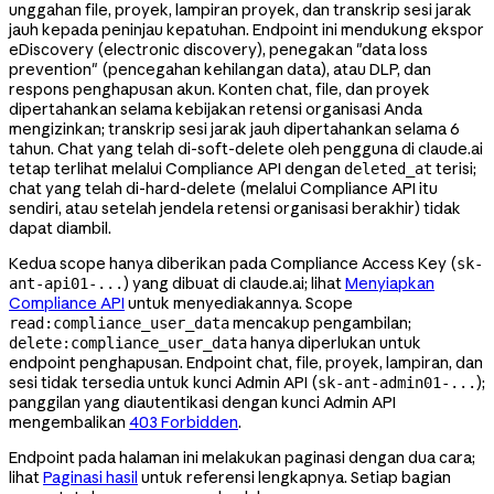
unggahan file, proyek, lampiran proyek, dan transkrip sesi jarak
jauh kepada peninjau kepatuhan. Endpoint ini mendukung ekspor
eDiscovery (electronic discovery), penegakan "data loss
prevention" (pencegahan kehilangan data), atau DLP, dan
respons penghapusan akun. Konten chat, file, dan proyek
dipertahankan selama kebijakan retensi organisasi Anda
mengizinkan; transkrip sesi jarak jauh dipertahankan selama 6
tahun. Chat yang telah di-soft-delete oleh pengguna di claude.ai
tetap terlihat melalui Compliance API dengan
terisi;
deleted_at
chat yang telah di-hard-delete (melalui Compliance API itu
sendiri, atau setelah jendela retensi organisasi berakhir) tidak
dapat diambil.
Kedua scope hanya diberikan pada Compliance Access Key (
sk-
) yang dibuat di claude.ai; lihat
Menyiapkan
ant-api01-...
Compliance API
untuk menyediakannya. Scope
mencakup pengambilan;
read:compliance_user_data
hanya diperlukan untuk
delete:compliance_user_data
endpoint penghapusan. Endpoint chat, file, proyek, lampiran, dan
sesi tidak tersedia untuk kunci Admin API (
);
sk-ant-admin01-...
panggilan yang diautentikasi dengan kunci Admin API
mengembalikan
403 Forbidden
.
Endpoint pada halaman ini melakukan paginasi dengan dua cara;
lihat
Paginasi hasil
untuk referensi lengkapnya. Setiap bagian