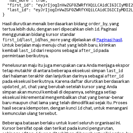
  "has_more"
: 
true
,
  "first_id"
: 
"eyJrIjogInVwZGF0ZWRfYXQiLCAidCI6ICIyMDI2
  "last_id"
: 
"eyJrIjogInVwZGF0ZWRfYXQiLCAidCI6ICIyMDI2L
}
Hasil diurutkan menaik berdasarkan bidang
, yang
order_by
tertua lebih dulu, dengan seri dipecahkan oleh
. Paginasi
id
menggunakan bidang kursor standar
/
/
yang dijelaskan di
Paginasi hasil
.
first_id
last_id
has_more
Untuk berjalan maju menuju chat yang lebih baru, kirimkan
kembali
dari respons sebagai
pada
last_id
after_id
permintaan berikutnya.
Penelusuran maju itu juga merupakan cara Anda menjaga ekspor
tetap mutakhir di antara beberapa eksekusi: simpan
last_id
dari halaman terakhir dan lanjutkan darinya sebagai
after_id
pada eksekusi berikutnya. Karena daftar diurutkan berdasarkan
, chat yang berubah setelah kursor yang Anda
updated_at
simpan akan muncul kembali di depannya, sehingga setiap
eksekusi inkremental mengembalikan chat yang benar-benar
baru maupun chat lama yang telah dimodifikasi sejak itu. Proses
hasil secara idempoten, dengan kunci
chat, untuk menangani
id
kemunculan ulang tersebut.
Beberapa batasan berlaku untuk kueri seluruh organisasi ini.
Kursor bersifat opak dan terikat pada kunci pengurutan,