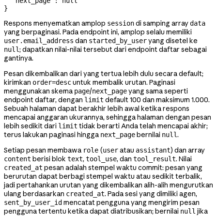
  "next_page"
: 
null
}
Respons menyematkan amplop
di samping array
session
data
yang berpaginasi. Pada endpoint ini, amplop selalu memiliki
dan
yang disetel ke
user.email_address
started_by_user
; dapatkan nilai-nilai tersebut dari endpoint daftar sebagai
null
gantinya.
Pesan dikembalikan dari yang tertua lebih dulu secara default;
kirimkan
untuk membalik urutan. Paginasi
order=desc
menggunakan skema
/
yang sama seperti
page
next_page
endpoint daftar, dengan
default 100 dan maksimum 1.000.
limit
Sebuah halaman dapat berakhir lebih awal ketika respons
mencapai anggaran ukurannya, sehingga halaman dengan pesan
lebih sedikit dari
tidak berarti Anda telah mencapai akhir;
limit
terus lakukan paginasi hingga
bernilai
.
next_page
null
Setiap pesan membawa
(
atau
) dan array
role
user
assistant
berisi blok
,
, dan
. Nilai
content
text
tool_use
tool_result
pesan adalah stempel waktu commit: pesan yang
created_at
berurutan dapat berbagi stempel waktu atau sedikit terbalik,
jadi pertahankan urutan yang dikembalikan alih-alih mengurutkan
ulang berdasarkan
. Pada sesi yang dimiliki agen,
created_at
mencatat pengguna yang mengirim pesan
sent_by_user_id
pengguna tertentu ketika dapat diatribusikan; bernilai
jika
null