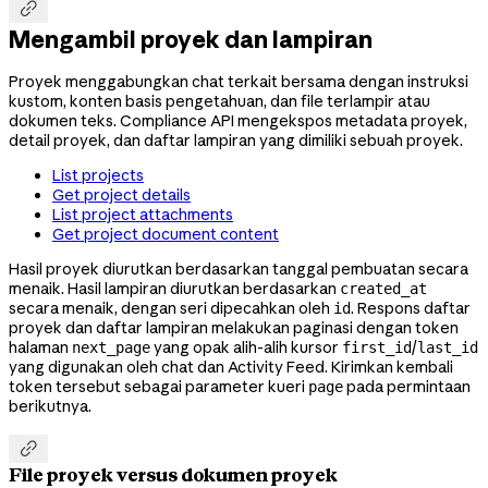

Mengambil proyek dan lampiran
Proyek menggabungkan chat terkait bersama dengan instruksi
kustom, konten basis pengetahuan, dan file terlampir atau
dokumen teks. Compliance API mengekspos metadata proyek,
detail proyek, dan daftar lampiran yang dimiliki sebuah proyek.
List projects
Get project details
List project attachments
Get project document content
Hasil proyek diurutkan berdasarkan tanggal pembuatan secara
menaik. Hasil lampiran diurutkan berdasarkan
created_at
secara menaik, dengan seri dipecahkan oleh
. Respons daftar
id
proyek dan daftar lampiran melakukan paginasi dengan token
halaman
yang opak alih-alih kursor
/
next_page
first_id
last_id
yang digunakan oleh chat dan Activity Feed. Kirimkan kembali
token tersebut sebagai parameter kueri
pada permintaan
page
berikutnya.

File proyek versus dokumen proyek