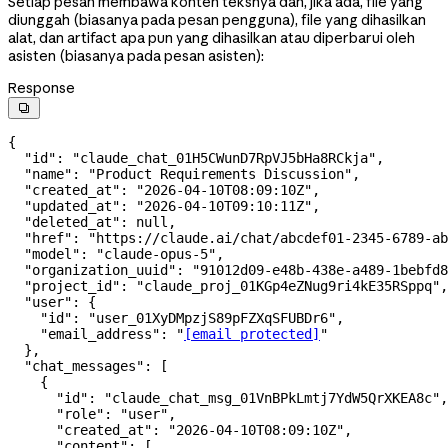
Setiap pesan membawa konten teksnya dan, jika ada, file yang
diunggah (biasanya pada pesan pengguna), file yang dihasilkan
alat, dan artifact apa pun yang dihasilkan atau diperbarui oleh
asisten (biasanya pada pesan asisten):
Response

{
  "id"
: 
"claude_chat_01H5CWunD7RpVJ5bHa8RCkja"
,
  "name"
: 
"Product Requirements Discussion"
,
  "created_at"
: 
"2026-04-10T08:09:10Z"
,
  "updated_at"
: 
"2026-04-10T09:10:11Z"
,
  "deleted_at"
: 
null
,
  "href"
: 
"https://claude.ai/chat/abcdef01-2345-6789-ab
  "model"
: 
"claude-opus-5"
,
  "organization_uuid"
: 
"91012d09-e48b-438e-a489-1bebfd8
  "project_id"
: 
"claude_proj_01KGp4eZNug9ri4kE35RSppq"
,
  "user"
: {
    "id"
: 
"user_01XyDMpzjS89pFZXqSFUBDr6"
,
    "email_address"
: 
"
[email protected]
"
  },
  "chat_messages"
: [
    {
      "id"
: 
"claude_chat_msg_01VnBPkLmtj7YdW5QrXKEA8c"
,
      "role"
: 
"user"
,
      "created_at"
: 
"2026-04-10T08:09:10Z"
,
      "content"
: [