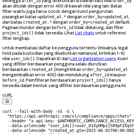
sehingga
yang diterbitkan di bawah satu nilai
after_id
order_by
akan ditolak dengan error 400 di bawah nilai yang lain. Batas
filter waktu juga harus cocok dengan kunci pengurutan:
pasangkan batas
dengan
,
updated_at.*
order_by=updated_at
dan batas
dengan
default.
created_at.*
order_by=created_at
Paginasi mundur dengan
tidak didukung, dan filter
before_id
tidak tersedia. Lihat
List chats
untuk referensi
project_ids[]
filter lengkap.
Untuk membatasi daftar ke pengguna tertentu (misalnya, legal
hold pada kustodian yang disebutkan namanya), kirimkan 1–10
nilai
. Dapatkan ID dari
List organization users
. Kueri
user_ids[]
yang difilter berdasarkan pengguna selalu diurutkan
berdasarkan
(mengirimkan
created_at
order_by=updated_at
mengembalikan error 400) dan mendukung
maupun
after_id
. Pemfilteran berdasarkan
hanya
before_id
project_ids[]
tersedia dalam bentuk yang difilter berdasarkan pengguna ini.
cURL

curl
 --fail-with-body
 -sS
 -G
 \
  "https://api.anthropic.com/v1/compliance/apps/chats"
 
  --header
 "x-api-key: 
$ANTHROPIC_COMPLIANCE_ACCESS_KEY
  --data-urlencode
 "user_ids[]=user_01XyDMpzjS89pFZXqSF
  --data-urlencode
 "created_at.gte=2025-06-01T00:00:00Z