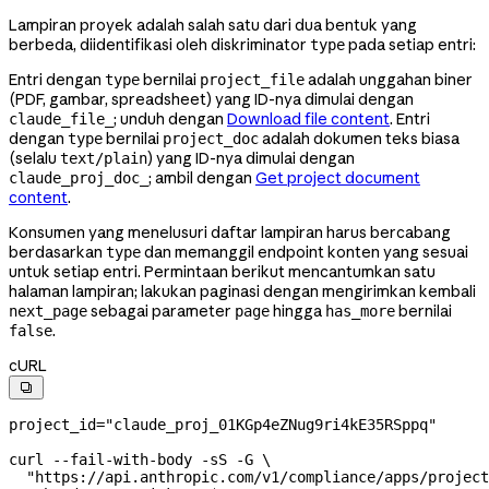
Lampiran proyek adalah salah satu dari dua bentuk yang
berbeda, diidentifikasi oleh diskriminator
pada setiap entri:
type
Entri dengan
bernilai
adalah unggahan biner
type
project_file
(PDF, gambar, spreadsheet) yang ID-nya dimulai dengan
; unduh dengan
Download file content
. Entri
claude_file_
dengan
bernilai
adalah dokumen teks biasa
type
project_doc
(selalu
) yang ID-nya dimulai dengan
text/plain
; ambil dengan
Get project document
claude_proj_doc_
content
.
Konsumen yang menelusuri daftar lampiran harus bercabang
berdasarkan
dan memanggil endpoint konten yang sesuai
type
untuk setiap entri. Permintaan berikut mencantumkan satu
halaman lampiran; lakukan paginasi dengan mengirimkan kembali
sebagai parameter
hingga
bernilai
next_page
page
has_more
.
false
cURL

project_id
=
"claude_proj_01KGp4eZNug9ri4kE35RSppq"
curl
 --fail-with-body
 -sS
 -G
 \
  "https://api.anthropic.com/v1/compliance/apps/project