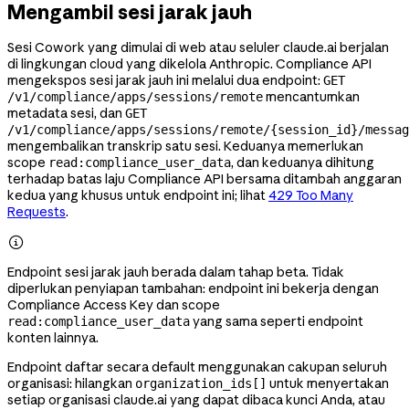
Mengambil sesi jarak jauh
Sesi Cowork yang dimulai di web atau seluler claude.ai berjalan
di lingkungan cloud yang dikelola Anthropic. Compliance API
mengekspos sesi jarak jauh ini melalui dua endpoint:
GET
mencantumkan
/v1/compliance/apps/sessions/remote
metadata sesi, dan
GET
/v1/compliance/apps/sessions/remote/{session_id}/messag
mengembalikan transkrip satu sesi. Keduanya memerlukan
scope
, dan keduanya dihitung
read:compliance_user_data
terhadap batas laju Compliance API bersama ditambah anggaran
kedua yang khusus untuk endpoint ini; lihat
429 Too Many
Requests
.

Endpoint sesi jarak jauh berada dalam tahap beta. Tidak
diperlukan penyiapan tambahan: endpoint ini bekerja dengan
Compliance Access Key dan scope
yang sama seperti endpoint
read:compliance_user_data
konten lainnya.
Endpoint daftar secara default menggunakan cakupan seluruh
organisasi: hilangkan
untuk menyertakan
organization_ids[]
setiap organisasi claude.ai yang dapat dibaca kunci Anda, atau