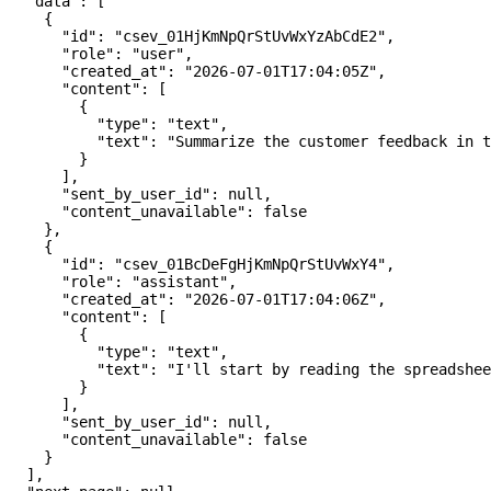
  "data"
: [
    {
      "id"
: 
"csev_01HjKmNpQrStUvWxYzAbCdE2"
,
      "role"
: 
"user"
,
      "created_at"
: 
"2026-07-01T17:04:05Z"
,
      "content"
: [
        {
          "type"
: 
"text"
,
          "text"
: 
"Summarize the customer feedback in t
        }
      ],
      "sent_by_user_id"
: 
null
,
      "content_unavailable"
: 
false
    },
    {
      "id"
: 
"csev_01BcDeFgHjKmNpQrStUvWxY4"
,
      "role"
: 
"assistant"
,
      "created_at"
: 
"2026-07-01T17:04:06Z"
,
      "content"
: [
        {
          "type"
: 
"text"
,
          "text"
: 
"I'll start by reading the spreadshee
        }
      ],
      "sent_by_user_id"
: 
null
,
      "content_unavailable"
: 
false
    }
  ],