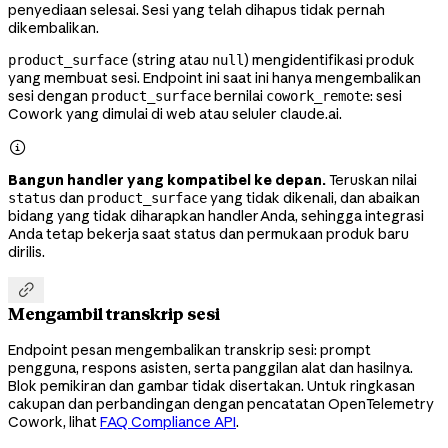
penyediaan selesai. Sesi yang telah dihapus tidak pernah
dikembalikan.
(string atau
) mengidentifikasi produk
product_surface
null
yang membuat sesi. Endpoint ini saat ini hanya mengembalikan
sesi dengan
bernilai
: sesi
product_surface
cowork_remote
Cowork yang dimulai di web atau seluler claude.ai.

Bangun handler yang kompatibel ke depan.
Teruskan nilai
dan
yang tidak dikenali, dan abaikan
status
product_surface
bidang yang tidak diharapkan handler Anda, sehingga integrasi
Anda tetap bekerja saat status dan permukaan produk baru
dirilis.

Mengambil transkrip sesi
Endpoint pesan mengembalikan transkrip sesi: prompt
pengguna, respons asisten, serta panggilan alat dan hasilnya.
Blok pemikiran dan gambar tidak disertakan. Untuk ringkasan
cakupan dan perbandingan dengan pencatatan OpenTelemetry
Cowork, lihat
FAQ Compliance API
.