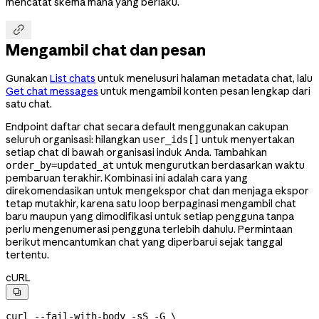
mencatat skema mana yang berlaku.

Mengambil chat dan pesan
Gunakan
List chats
untuk menelusuri halaman metadata chat, lalu
Get chat messages
untuk mengambil konten pesan lengkap dari
satu chat.
Endpoint daftar chat secara default menggunakan cakupan
seluruh organisasi: hilangkan
untuk menyertakan
user_ids[]
setiap chat di bawah organisasi induk Anda. Tambahkan
untuk mengurutkan berdasarkan waktu
order_by=updated_at
pembaruan terakhir. Kombinasi ini adalah cara yang
direkomendasikan untuk mengekspor chat dan menjaga ekspor
tetap mutakhir, karena satu loop berpaginasi mengambil chat
baru maupun yang dimodifikasi untuk setiap pengguna tanpa
perlu mengenumerasi pengguna terlebih dahulu. Permintaan
berikut mencantumkan chat yang diperbarui sejak tanggal
tertentu.
cURL

curl
 --fail-with-body
 -sS
 -G
 \