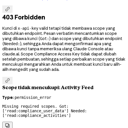

403 Forbidden
Kunci di
valid tetapi tidak membawa scope yang
x-api-key
dibutuhkan endpoint. Pesan verbatim mencantumkan scope
yang dibawa kunci (
) dan scope yang dibutuhkan endpoint
Got:
(
), sehingga Anda dapat mengonfirmasi apa yang
Needed:
dibawa kunci tanpa memeriksa ulang Claude Console atau
claude.ai. Scope Compliance Access Key tidak dapat diubah
setelah pembuatan, sehingga setiap perbaikan scope yang tidak
mencukupi mengarahkan Anda untuk membuat kunci baru alih-
alih mengedit yang sudah ada.

Scope tidak mencukupi: Activity Feed
Type:
permission_error
Missing required scopes. Got: 
['read:compliance_user_data'] Needed: 
['read:compliance_activities']
