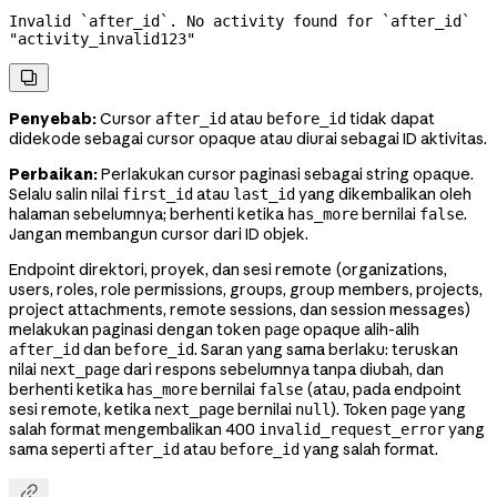
Invalid `after_id`. No activity found for `after_id` 
"activity_invalid123"

Penyebab:
Cursor
atau
tidak dapat
after_id
before_id
didekode sebagai cursor opaque atau diurai sebagai ID aktivitas.
Perbaikan:
Perlakukan cursor paginasi sebagai string opaque.
Selalu salin nilai
atau
yang dikembalikan oleh
first_id
last_id
halaman sebelumnya; berhenti ketika
bernilai
.
has_more
false
Jangan membangun cursor dari ID objek.
Endpoint direktori, proyek, dan sesi remote (organizations,
users, roles, role permissions, groups, group members, projects,
project attachments, remote sessions, dan session messages)
melakukan paginasi dengan token
opaque alih-alih
page
dan
. Saran yang sama berlaku: teruskan
after_id
before_id
nilai
dari respons sebelumnya tanpa diubah, dan
next_page
berhenti ketika
bernilai
(atau, pada endpoint
has_more
false
sesi remote, ketika
bernilai
). Token
yang
next_page
null
page
salah format mengembalikan 400
yang
invalid_request_error
sama seperti
atau
yang salah format.
after_id
before_id
