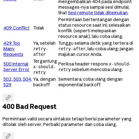
mengembalikan 404 pada endpoint
messages-nya sampai sesi dimulai;
lihat
Sesi remote tidak ditemukan
.
Permintaan bertentangan dengan
status resource saat ini; selesaikan
409 Conflict
Tidak
konflik (seperti melepaskan
resource anak), lalu coba ulang.
429 Too
Ya, setelah
Tunggu selama detik yang tertera di
Many
, lalu coba ulang; jangan
retry-
retry-after
Requests
majukan cursor Anda.
after
Tergantung
500 Internal
Periksa header respons
x-should-
x-should-
Server Error
sebelum mencoba ulang.
retry
retry
502, 503, 504,
Ya, dengan
Sementara; coba ulang dengan
529
backoff
exponential backoff.

400 Bad Request
Permintaan valid secara sintaksis tetapi berisi parameter yang
ditolak oleh server. Perbaiki parameter dan coba ulang.
