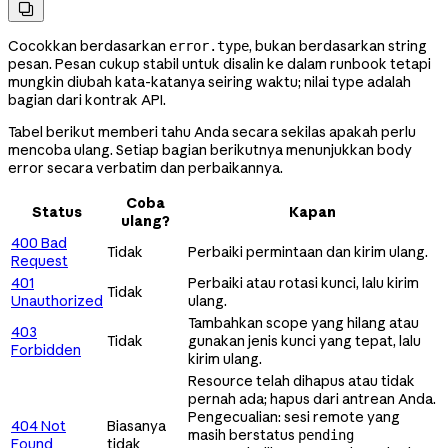

Cocokkan berdasarkan
, bukan berdasarkan string
error.type
pesan. Pesan cukup stabil untuk disalin ke dalam runbook tetapi
mungkin diubah kata-katanya seiring waktu; nilai type adalah
bagian dari kontrak API.
Tabel berikut memberi tahu Anda secara sekilas apakah perlu
mencoba ulang. Setiap bagian berikutnya menunjukkan body
error secara verbatim dan perbaikannya.
Coba
Status
Kapan
ulang?
400 Bad
Tidak
Perbaiki permintaan dan kirim ulang.
Request
401
Perbaiki atau rotasi kunci, lalu kirim
Tidak
Unauthorized
ulang.
Tambahkan scope yang hilang atau
403
Tidak
gunakan jenis kunci yang tepat, lalu
Forbidden
kirim ulang.
Resource telah dihapus atau tidak
pernah ada; hapus dari antrean Anda.
Pengecualian: sesi remote yang
404 Not
Biasanya
masih berstatus
pending
Found
tidak