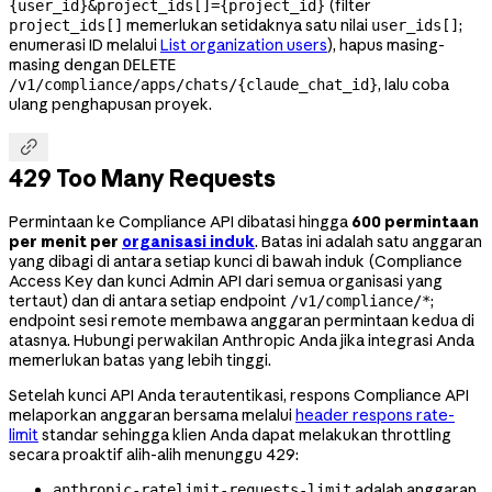
(filter
{user_id}&project_ids[]={project_id}
memerlukan setidaknya satu nilai
;
project_ids[]
user_ids[]
enumerasi ID melalui
List organization users
), hapus masing-
masing dengan
DELETE
, lalu coba
/v1/compliance/apps/chats/{claude_chat_id}
ulang penghapusan proyek.

429 Too Many Requests
Permintaan ke Compliance API dibatasi hingga
600 permintaan
per menit per
organisasi induk
. Batas ini adalah satu anggaran
yang dibagi di antara setiap kunci di bawah induk (Compliance
Access Key dan kunci Admin API dari semua organisasi yang
tertaut) dan di antara setiap endpoint
;
/v1/compliance/*
endpoint sesi remote membawa anggaran permintaan kedua di
atasnya. Hubungi perwakilan Anthropic Anda jika integrasi Anda
memerlukan batas yang lebih tinggi.
Setelah kunci API Anda terautentikasi, respons Compliance API
melaporkan anggaran bersama melalui
header respons rate-
limit
standar sehingga klien Anda dapat melakukan throttling
secara proaktif alih-alih menunggu 429:
adalah anggaran
anthropic-ratelimit-requests-limit