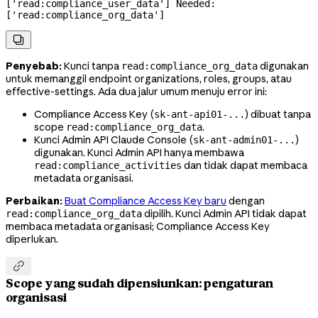
['read:compliance_user_data'] Needed: 
['read:compliance_org_data']

Penyebab:
Kunci tanpa
digunakan
read:compliance_org_data
untuk memanggil endpoint organizations, roles, groups, atau
effective-settings. Ada dua jalur umum menuju error ini:
Compliance Access Key (
) dibuat tanpa
sk-ant-api01-...
scope
.
read:compliance_org_data
Kunci Admin API Claude Console (
)
sk-ant-admin01-...
digunakan. Kunci Admin API hanya membawa
dan tidak dapat membaca
read:compliance_activities
metadata organisasi.
Perbaikan:
Buat Compliance Access Key baru
dengan
dipilih. Kunci Admin API tidak dapat
read:compliance_org_data
membaca metadata organisasi; Compliance Access Key
diperlukan.

Scope yang sudah dipensiunkan: pengaturan
organisasi