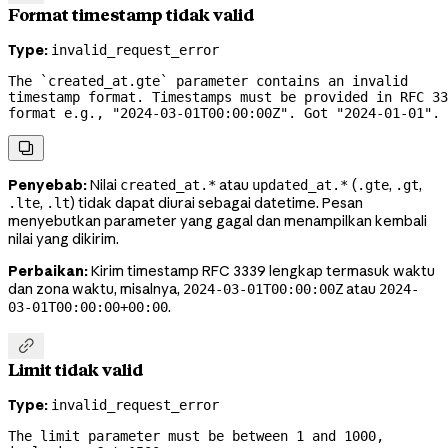
Format timestamp tidak valid
Type:
invalid_request_error
The `created_at.gte` parameter contains an invalid 
timestamp format. Timestamps must be provided in RFC 33
format e.g., "2024-03-01T00:00:00Z". Got 
"2024-01-01".

Penyebab:
Nilai
atau
(
,
,
created_at.*
updated_at.*
.gte
.gt
,
) tidak dapat diurai sebagai datetime. Pesan
.lte
.lt
menyebutkan parameter yang gagal dan menampilkan kembali
nilai yang dikirim.
Perbaikan:
Kirim timestamp RFC 3339 lengkap termasuk waktu
dan zona waktu, misalnya,
atau
2024-03-01T00:00:00Z
2024-
.
03-01T00:00:00+00:00

Limit tidak valid
Type:
invalid_request_error
The limit parameter must be between 1 and 1000, 