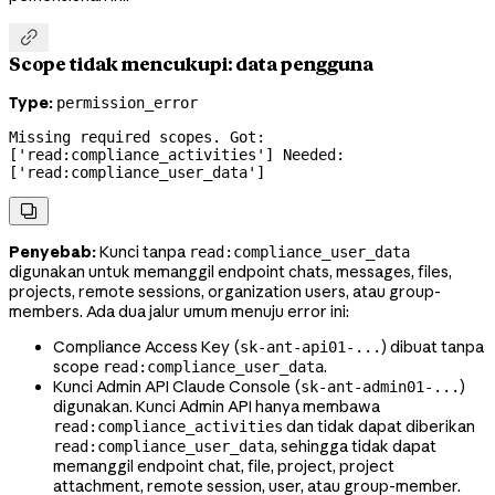

Scope tidak mencukupi: data pengguna
Type:
permission_error
Missing required scopes. Got: 
['read:compliance_activities'] Needed: 
['read:compliance_user_data']

Penyebab:
Kunci tanpa
read:compliance_user_data
digunakan untuk memanggil endpoint chats, messages, files,
projects,
remote sessions, organization users,
atau group-
members. Ada dua jalur umum menuju error ini:
Compliance Access Key (
) dibuat tanpa
sk-ant-api01-...
scope
.
read:compliance_user_data
Kunci Admin API Claude Console (
)
sk-ant-admin01-...
digunakan. Kunci Admin API hanya membawa
dan tidak dapat diberikan
read:compliance_activities
, sehingga tidak dapat
read:compliance_user_data
memanggil endpoint chat, file, project, project
attachment,
remote session, user,
atau group-member.