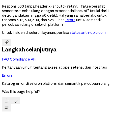
Respons 500 tanpa header
bersifat
x-should-retry: false
sementara: coba ulang dengan exponential backoff (mulai dari 1
detik, gandakan hingga 60 detik). Hal yang sama berlaku untuk
respons 502, 503, 504, dan 529. Lihat
Errors
untuk semantik
percobaan ulang di seluruh platform.
Untuk insiden di seluruh layanan, periksa
status.anthropic.com
.

Langkah selanjutnya
FAQ Compliance API
Pertanyaan umum tentang akses, scope, retensi, dan integrasi.
Errors
Katalog error di seluruh platform dan semantik percobaan ulang.
Was this page helpful?

