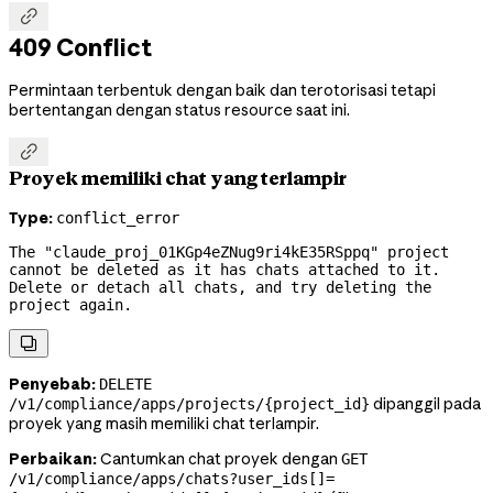

409 Conflict
Permintaan terbentuk dengan baik dan terotorisasi tetapi
bertentangan dengan status resource saat ini.

Proyek memiliki chat yang terlampir
Type:
conflict_error
The "claude_proj_01KGp4eZNug9ri4kE35RSppq" project 
cannot be deleted as it has chats attached to it. 
Delete or detach all chats, and try deleting the 
project again.

Penyebab:
DELETE
dipanggil pada
/v1/compliance/apps/projects/{project_id}
proyek yang masih memiliki chat terlampir.
Perbaikan:
Cantumkan chat proyek dengan
GET
/v1/compliance/apps/chats?user_ids[]=