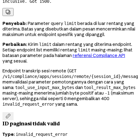
inclusive. Got 1500.

Penyebab:
Parameter query
berada di luar rentang yang
limit
diterima. Batas yang disebutkan dalam pesan mencerminkan nilai
maksimum untuk endpoint spesifik yang dipanggil.
Perbaikan:
Kirim
dalam rentang yang diterima endpoint.
limit
Setiap endpoint list memiliki rentang
masing-masing; lihat
limit
batasan parameter pada halaman
referensi Compliance API
yang sesuai.
Endpoint transkrip sesi remote (
GET
/v1/compliance/apps/sessions/remote/{session_id}/messag
memvalidasi parameter pemotongannya dengan cara yang
sama:
dan
tool_use_input_max_bytes
tool_result_max_bytes
masing-masing menerima jumlah byte positif atau
(maksimum
-1
server), sehingga nilai seperti
mengembalikan 400
0
yang sama.
invalid_request_error

ID paginasi tidak valid
Type:
invalid_request_error