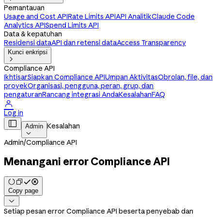
Pemantauan
Usage and Cost API
Rate Limits API
API Analitik
Claude Code
Analytics API
Spend Limits API
Data & kepatuhan
Residensi data
API dan retensi data
Access Transparency
Kunci enkripsi

Compliance API
Ikhtisar
Siapkan Compliance API
Umpan Aktivitas
Obrolan, file, dan
proyek
Organisasi, pengguna, peran, grup, dan
pengaturan
Rancang integrasi Anda
Kesalahan
FAQ

Log in

Kesalahan
Admin

Admin
/
Compliance API
Menangani error Compliance API
Copy page

Setiap pesan error Compliance API beserta penyebab dan