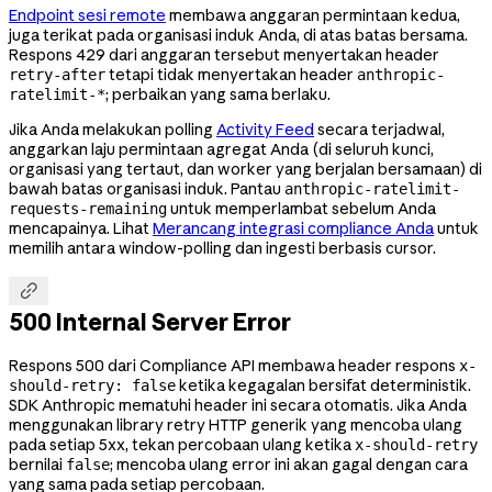
Endpoint sesi remote
membawa anggaran permintaan kedua,
juga terikat pada organisasi induk Anda, di atas batas bersama.
Respons 429 dari anggaran tersebut menyertakan header
tetapi tidak menyertakan header
retry-after
anthropic-
; perbaikan yang sama berlaku.
ratelimit-*
Jika Anda melakukan polling
Activity Feed
secara terjadwal,
anggarkan laju permintaan agregat Anda (di seluruh kunci,
organisasi yang tertaut, dan worker yang berjalan bersamaan) di
bawah batas organisasi induk. Pantau
anthropic-ratelimit-
untuk memperlambat sebelum Anda
requests-remaining
mencapainya. Lihat
Merancang integrasi compliance Anda
untuk
memilih antara window-polling dan ingesti berbasis cursor.

500 Internal Server Error
Respons 500 dari Compliance API membawa header respons
x-
ketika kegagalan bersifat deterministik.
should-retry: false
SDK Anthropic mematuhi header ini secara otomatis. Jika Anda
menggunakan library retry HTTP generik yang mencoba ulang
pada setiap 5xx, tekan percobaan ulang ketika
x-should-retry
bernilai
; mencoba ulang error ini akan gagal dengan cara
false
yang sama pada setiap percobaan.