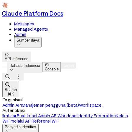
Claude Platform Docs
Messages
Managed Agents
Admin
Sumber daya


API reference

Bahasa Indonesia
Log in
Console




Search
⌘K
Organisasi
Admin API
Manajemen pengguna (beta)
Workspace
Autentikasi
Ikhtisar
Buat kunci Admin API
Workload Identity Federation
Kelola
WIF melalui API
Referensi WIF
Penyedia identitas
