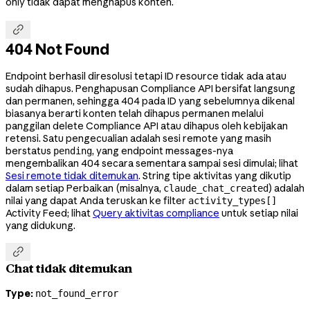
only tidak dapat menghapus konten.

404 Not Found
Endpoint berhasil diresolusi tetapi ID resource tidak ada atau
sudah dihapus. Penghapusan Compliance API bersifat langsung
dan permanen, sehingga 404 pada ID yang sebelumnya dikenal
biasanya berarti konten telah dihapus permanen melalui
panggilan delete Compliance API atau dihapus oleh kebijakan
retensi. Satu pengecualian adalah sesi remote yang masih
berstatus
, yang endpoint messages-nya
pending
mengembalikan 404 secara sementara sampai sesi dimulai; lihat
Sesi remote tidak ditemukan
. String tipe aktivitas yang dikutip
dalam setiap Perbaikan (misalnya,
) adalah
claude_chat_created
nilai yang dapat Anda teruskan ke filter
activity_types[]
Activity Feed; lihat
Query aktivitas compliance
untuk setiap nilai
yang didukung.

Chat tidak ditemukan
Type:
not_found_error