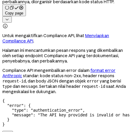
perbaikannya, diorganisir berdasarkan kode status HTTP.
Copy page


Untuk mengaktifkan Compliance API, lihat
Menyiapkan
Compliance API
.
Halaman ini mencantumkan pesan respons yang dikembalikan
oleh setiap endpoint Compliance API yang terdokumentasi,
penyebabnya, dan perbaikannya.
Compliance API mengembalikan error dalam
format error
Anthropic
standar: kode status non-2xx, header respons
, dan body JSON dengan objek
yang berisi
request-id
error
dan
. Sertakan nilai header
saat Anda
type
message
request-id
mengeskalasi ke dukungan.
{
  "error"
: {
    "type"
: 
"authentication_error"
,
    "message"
: 
"The API key provided is invalid or has 
  }
}