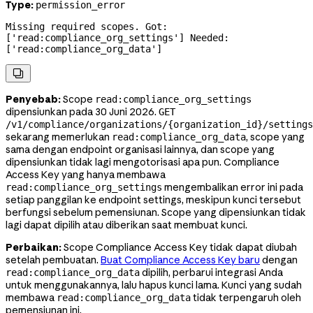
Type:
permission_error
Missing required scopes. Got: 
['read:compliance_org_settings'] Needed: 
['read:compliance_org_data']

Penyebab:
Scope
read:compliance_org_settings
dipensiunkan pada 30 Juni 2026.
GET
/v1/compliance/organizations/{organization_id}/settings
sekarang memerlukan
, scope yang
read:compliance_org_data
sama dengan endpoint organisasi lainnya, dan scope yang
dipensiunkan tidak lagi mengotorisasi apa pun. Compliance
Access Key yang hanya membawa
mengembalikan error ini pada
read:compliance_org_settings
setiap panggilan ke endpoint settings, meskipun kunci tersebut
berfungsi sebelum pemensiunan. Scope yang dipensiunkan tidak
lagi dapat dipilih atau diberikan saat membuat kunci.
Perbaikan:
Scope Compliance Access Key tidak dapat diubah
setelah pembuatan.
Buat Compliance Access Key baru
dengan
dipilih, perbarui integrasi Anda
read:compliance_org_data
untuk menggunakannya, lalu hapus kunci lama. Kunci yang sudah
membawa
tidak terpengaruh oleh
read:compliance_org_data
pemensiunan ini.