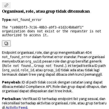

Organisasi, role, atau grup tidak ditemukan
Type:
not_found_error
The "ce86b5f3-7c16-48b3-a9f3-e1d2c4b8a0f1" 
organization does not exist or the requester is not 
authorized to access it.

Endpoint organisasi, role, dan grup mengembalikan 404
dalam format error standar. Pesan organisasi
not_found_error
menyebutkan
; pesan role dan grup bersifat generik
org_uuid
(
,
). Ini terjadi ketika ID path
Role not found.
Group not found.
(
,
, atau
) tidak ada atau tidak lagi
org_uuid
role_id
group_id
termasuk dalam tree yang dapat dibaca oleh kunci pemanggil.
Penyebab:
ID di path tidak cocok dengan catatan yang dapat
dibaca melalui Compliance API. Role dan grup dapat dihapus, dan
organisasi dapat dilepaskan dari tree induk.
Perbaikan:
Verifikasi ID terhadap endpoint list yang sesuai, dan
rekonsiliasi terhadap aktivitas organisasi, role, atau grup terbaru
di
Activity Feed
.