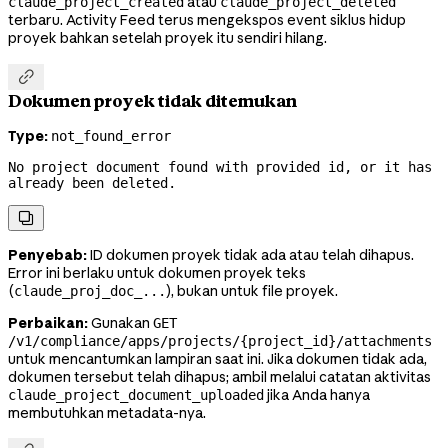
atau
claude_project_created
claude_project_deleted
terbaru. Activity Feed terus mengekspos event siklus hidup
proyek bahkan setelah proyek itu sendiri hilang.

Dokumen proyek tidak ditemukan
Type:
not_found_error
No project document found with provided id, or it has 
already been deleted.

Penyebab:
ID dokumen proyek tidak ada atau telah dihapus.
Error ini berlaku untuk dokumen proyek teks
(
), bukan untuk file proyek.
claude_proj_doc_...
Perbaikan:
Gunakan
GET
/v1/compliance/apps/projects/{project_id}/attachments
untuk mencantumkan lampiran saat ini. Jika dokumen tidak ada,
dokumen tersebut telah dihapus; ambil melalui catatan aktivitas
jika Anda hanya
claude_project_document_uploaded
membutuhkan metadata-nya.