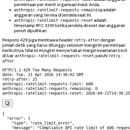
permintaan per menit organisasi induk Anda.
adalah
anthropic-ratelimit-requests-remaining
anggaran yang tersisa di jendela saat ini.
adalah
anthropic-ratelimit-requests-reset
timestamp RFC 3339 ketika jendela direset dan anggaran
penuh dipulihkan.
Respons 429 juga membawa header
dengan
retry-after
jumlah detik yang harus ditunggu sebelum mengirim permintaan
berikutnya. Nilai ini mungkin menyertakan margin keamanan kecil
di luar
; patuhi
anthropic-ratelimit-requests-reset
retry-
.
after
HTTP
/
1.1
 429
 Too Many Requests
date
:
 Tue, 21 Apr 2026 14:38:02 GMT
retry-after
:
 25
anthropic-ratelimit-requests-limit
:
 600
anthropic-ratelimit-requests-remaining
:
 0
anthropic-ratelimit-requests-reset
:
 2026-04-21T14:38:25

{
  "error"
: {
    "type"
: 
"rate_limit_error"
,
    "message"
: 
"Compliance API rate limit of 600 reques