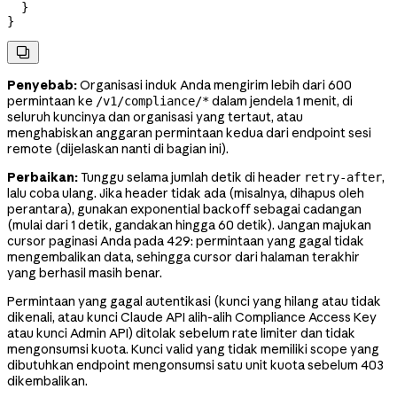
  }
}

Penyebab:
Organisasi induk Anda mengirim lebih dari 600
permintaan ke
dalam jendela 1 menit, di
/v1/compliance/*
seluruh kuncinya dan organisasi yang tertaut
, atau
menghabiskan anggaran permintaan kedua dari endpoint sesi
remote (dijelaskan nanti di bagian ini)
.
Perbaikan:
Tunggu selama jumlah detik di header
,
retry-after
lalu coba ulang. Jika header tidak ada (misalnya, dihapus oleh
perantara), gunakan exponential backoff sebagai cadangan
(mulai dari 1 detik, gandakan hingga 60 detik). Jangan majukan
cursor paginasi Anda pada 429: permintaan yang gagal tidak
mengembalikan data, sehingga cursor dari halaman terakhir
yang berhasil masih benar.
Permintaan yang gagal autentikasi (kunci yang hilang atau tidak
dikenali, atau kunci Claude API alih-alih Compliance Access Key
atau kunci Admin API) ditolak sebelum rate limiter dan tidak
mengonsumsi kuota. Kunci valid yang tidak memiliki scope yang
dibutuhkan endpoint mengonsumsi satu unit kuota sebelum 403
dikembalikan.