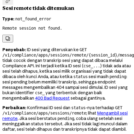

Sesi remote tidak ditemukan
Type:
not_found_error
Remote session not found.

Penyebab:
ID sesi yang diteruskan ke
GET
/v1/compliance/apps/sessions/remote/{session_id}/messag
tidak cocok dengan transkrip sesi yang dapat dibaca melalui
Compliance API. Ini terjadi ketika ID sesi (
) tidak ada atau
cse_...
sesi telah dihapus, ketika sesi milik organisasi yang tidak dapat
dibaca oleh kunci Anda, atau ketika
sesi masih
:
status
pending
sesi pending belum memiliki transkrip, sehingga endpoint
messages mengembalikan 404 sampai sesi dimulai. ID sesi yang
bukan identifier
yang terbentuk dengan baik
cse_
mengembalikan
400 Bad Request
sebagai gantinya.
Perbaikan:
Konfirmasi ID sesi dan
-nya terhadap
status
GET
; lihat
Mengambil sesi
/v1/compliance/apps/sessions/remote
remote
. Jika sesi berstatus
, coba ulang setelah sesi
pending
meninggalkan status tersebut. Jika sesi tidak lagi muncul dalam
daftar, sesi telah dihapus dan transkripnya tidak dapat diambil.