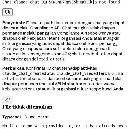
Chat claude_chat_01H5CWunD7RpVJ5bHa8RCkja not found.

Penyebab:
ID chat di path tidak cocok dengan chat yang dapat
dibaca melalui Compliance API. Chat mungkin telah dihapus
permanen melalui panggilan Compliance API sebelumnya atau
dihapus oleh kebijakan retensi organisasi Anda, atau mungkin
milik organisasi yang tidak dapat dibaca oleh kunci pemanggil.
Chat yang dihapus secara soft-delete oleh pengguna di
claude.ai tidak mengembalikan 404; chat tersebut tetap dapat
dibaca dengan
terisi.
deleted_at
Perbaikan:
Konfirmasi ID chat terhadap aktivitas
atau
terbaru. Jika
claude_chat_created
claude_chat_viewed
aktivitas tersebut baru dan pembacaan masih gagal, chat telah
dihapus permanen (melalui API ini atau karena kedaluwarsa
kebijakan retensi) atau milik organisasi di luar scope kunci Anda.

File tidak ditemukan
Type:
not_found_error
No file found with provided id, or it has already been 