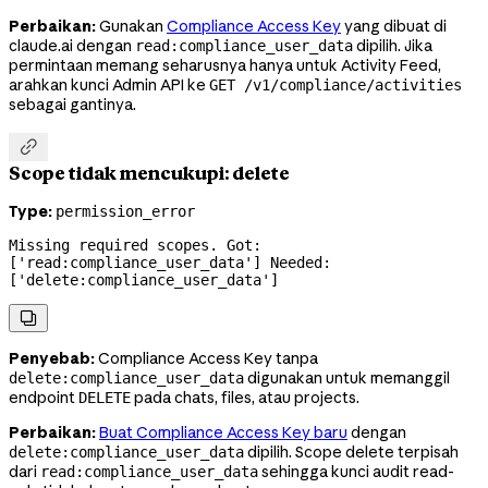
Perbaikan:
Gunakan
Compliance Access Key
yang dibuat di
claude.ai dengan
dipilih. Jika
read:compliance_user_data
permintaan memang seharusnya hanya untuk Activity Feed,
arahkan kunci Admin API ke
GET /v1/compliance/activities
sebagai gantinya.

Scope tidak mencukupi: delete
Type:
permission_error
Missing required scopes. Got: 
['read:compliance_user_data'] Needed: 
['delete:compliance_user_data']

Penyebab:
Compliance Access Key tanpa
digunakan untuk memanggil
delete:compliance_user_data
endpoint
pada chats, files, atau projects.
DELETE
Perbaikan:
Buat Compliance Access Key baru
dengan
dipilih. Scope delete terpisah
delete:compliance_user_data
dari
sehingga kunci audit read-
read:compliance_user_data