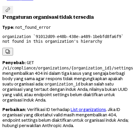

Pengaturan organisasi tidak tersedia
Type:
not_found_error
organization `91012d09-e48b-438e-a489-1bebfd8fa6f9` 
not found in this organization's hierarchy

Penyebab:
GET
/v1/compliance/organizations/{organization_id}/settings
mengembalikan 404 ini dalam tiga kasus yang sengaja berbagi
body yang sama agar respons tidak mengungkapkan apakah
suatu organisasi ada:
bukan salah satu
organization_id
organisasi yang tertaut dengan induk Anda, nilainya bukan UUID
yang valid, atau endpoint settings belum diaktifkan untuk
organisasi induk Anda.
Perbaikan:
Verifikasi ID terhadap
List organizations
. Jika ID
organisasi yang diketahui valid masih mengembalikan 404,
endpoint settings belum diaktifkan untuk organisasi induk Anda;
hubungi perwakilan Anthropic Anda.