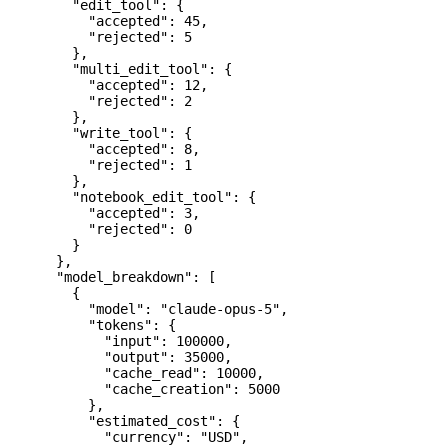
        "edit_tool"
: {
          "accepted"
: 
45
,
          "rejected"
: 
5
        },
        "multi_edit_tool"
: {
          "accepted"
: 
12
,
          "rejected"
: 
2
        },
        "write_tool"
: {
          "accepted"
: 
8
,
          "rejected"
: 
1
        },
        "notebook_edit_tool"
: {
          "accepted"
: 
3
,
          "rejected"
: 
0
        }
      },
      "model_breakdown"
: [
        {
          "model"
: 
"claude-opus-5"
,
          "tokens"
: {
            "input"
: 
100000
,
            "output"
: 
35000
,
            "cache_read"
: 
10000
,
            "cache_creation"
: 
5000
          },
          "estimated_cost"
: {
            "currency"
: 
"USD"
,