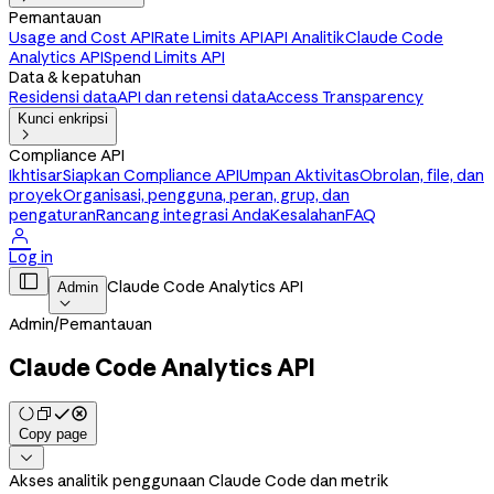
Pemantauan
Usage and Cost API
Rate Limits API
API Analitik
Claude Code
Analytics API
Spend Limits API
Data & kepatuhan
Residensi data
API dan retensi data
Access Transparency
Kunci enkripsi

Compliance API
Ikhtisar
Siapkan Compliance API
Umpan Aktivitas
Obrolan, file, dan
proyek
Organisasi, pengguna, peran, grup, dan
pengaturan
Rancang integrasi Anda
Kesalahan
FAQ

Log in

Claude Code Analytics API
Admin

Admin
/
Pemantauan
Claude Code Analytics API
Copy page

Akses analitik penggunaan Claude Code dan metrik