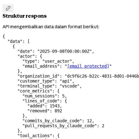

Struktur respons
API mengembalikan data dalam format berikut:
{
  "data"
: [
    {
      "date"
: 
"2025-09-08T00:00:00Z"
,
      "actor"
: {
        "type"
: 
"user_actor"
,
        "email_address"
: 
"
[email protected]
"
      },
      "organization_id"
: 
"dc9f6c26-b22c-4831-8d01-0446b
      "customer_type"
: 
"api"
,
      "terminal_type"
: 
"vscode"
,
      "core_metrics"
: {
        "num_sessions"
: 
5
,
        "lines_of_code"
: {
          "added"
: 
1543
,
          "removed"
: 
892
        },
        "commits_by_claude_code"
: 
12
,
        "pull_requests_by_claude_code"
: 
2
      },
      "tool_actions"
: {