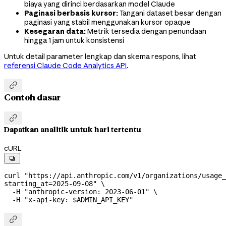
biaya yang dirinci berdasarkan model Claude
Paginasi berbasis kursor:
Tangani dataset besar dengan
paginasi yang stabil menggunakan kursor opaque
Kesegaran data:
Metrik tersedia dengan penundaan
hingga 1 jam untuk konsistensi
Untuk detail parameter lengkap dan skema respons, lihat
referensi Claude Code Analytics API
.

Contoh dasar

Dapatkan analitik untuk hari tertentu
cURL

curl
 "https://api.anthropic.com/v1/organizations/usage_
starting_at=2025-09-08"
 \
  -H
 "anthropic-version: 2023-06-01"
 \
  -H
 "x-api-key: 
$ADMIN_API_KEY
"
