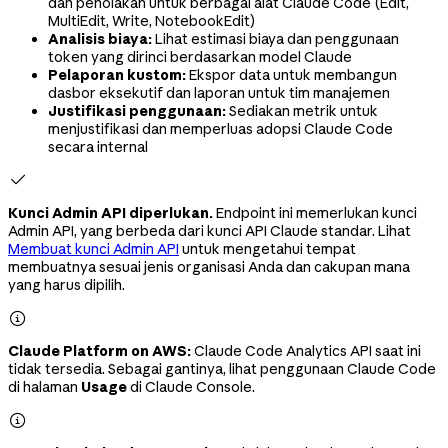
dan penolakan untuk berbagai alat Claude Code (Edit,
MultiEdit, Write, NotebookEdit)
Analisis biaya:
Lihat estimasi biaya dan penggunaan
token yang dirinci berdasarkan model Claude
Pelaporan kustom:
Ekspor data untuk membangun
dasbor eksekutif dan laporan untuk tim manajemen
Justifikasi penggunaan:
Sediakan metrik untuk
menjustifikasi dan memperluas adopsi Claude Code
secara internal

Kunci Admin API diperlukan.
Endpoint ini memerlukan kunci
Admin API, yang berbeda dari kunci API Claude standar. Lihat
Membuat kunci Admin API
untuk mengetahui tempat
membuatnya sesuai jenis organisasi Anda dan cakupan mana
yang harus dipilih.

Claude Platform on AWS:
Claude Code Analytics API saat ini
tidak tersedia. Sebagai gantinya, lihat penggunaan Claude Code
di halaman
Usage
di Claude Console.
