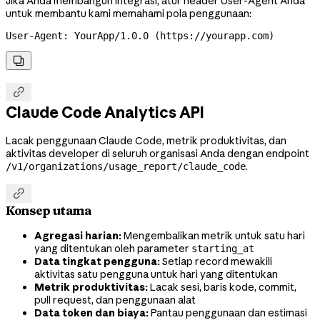
Jika Anda membangun integrasi, atur header User-Agent Anda
untuk membantu kami memahami pola penggunaan:
User-Agent: YourApp/1.0.0 (https://yourapp.com)


Claude Code Analytics API
Lacak penggunaan Claude Code, metrik produktivitas, dan
aktivitas developer di seluruh organisasi Anda dengan endpoint
.
/v1/organizations/usage_report/claude_code

Konsep utama
Agregasi harian:
Mengembalikan metrik untuk satu hari
yang ditentukan oleh parameter
starting_at
Data tingkat pengguna:
Setiap record mewakili
aktivitas satu pengguna untuk hari yang ditentukan
Metrik produktivitas:
Lacak sesi, baris kode, commit,
pull request, dan penggunaan alat
Data token dan biaya:
Pantau penggunaan dan estimasi