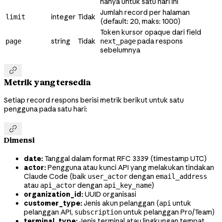
hanya untuk satu hari ini
Jumlah record per halaman
integer
Tidak
limit
(default: 20, maks: 1000)
Token kursor opaque dari field
string
Tidak
pada respons
page
next_page
sebelumnya

Metrik yang tersedia
Setiap record respons berisi metrik berikut untuk satu
pengguna pada satu hari:

Dimensi
date:
Tanggal dalam format RFC 3339 (timestamp UTC)
actor:
Pengguna atau kunci API yang melakukan tindakan
Claude Code (baik
dengan
user_actor
email_address
atau
dengan
)
api_actor
api_key_name
organization_id:
UUID organisasi
customer_type:
Jenis akun pelanggan (
untuk
api
pelanggan API,
untuk pelanggan Pro/Team)
subscription
terminal_type:
Jenis terminal atau lingkungan tempat