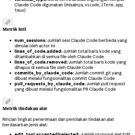
Claude Code digunakan (misalnya,
,
,
vscode
iTerm.app
)
tmux

Metrik inti
num_sessions:
Jumlah sesi Claude Code berbeda yang
dimulai oleh actor ini
lines_of_code.added:
Jumlah total baris kode yang
ditambahkan di semua file oleh Claude Code
lines_of_code.removed:
Jumlah total baris kode yang
dihapus di semua file oleh Claude Code
commits_by_claude_code:
Jumlah commit git yang
dibuat melalui fungsionalitas commit Claude Code
pull_requests_by_claude_code:
Jumlah pull request
yang dibuat melalui fungsionalitas PR Claude Code

Metrik tindakan alat
Rincian tingkat penerimaan dan penolakan tindakan alat
berdasarkan jenis alat:
edit_tool.accepted/rejected:
Jumlah proposal alat Edit