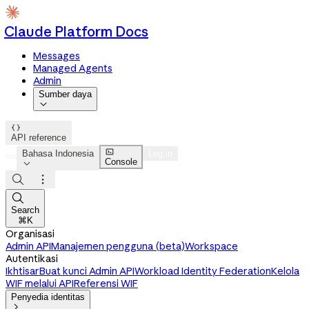
Claude Platform Docs
Messages
Managed Agents
Admin
Sumber daya


API reference

Bahasa Indonesia
Log in
Console




Search
⌘K
Organisasi
Admin API
Manajemen pengguna (beta)
Workspace
Autentikasi
Ikhtisar
Buat kunci Admin API
Workload Identity Federation
Kelola
WIF melalui API
Referensi WIF
Penyedia identitas
