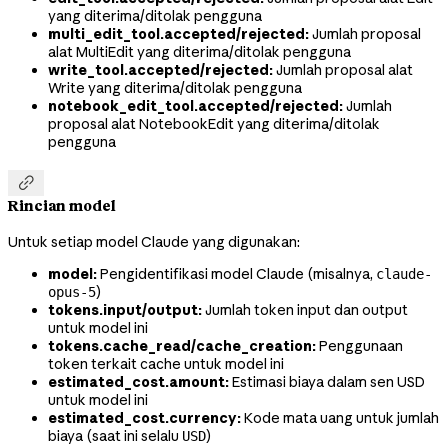
yang diterima/ditolak pengguna
multi_edit_tool.accepted/rejected:
Jumlah proposal
alat MultiEdit yang diterima/ditolak pengguna
write_tool.accepted/rejected:
Jumlah proposal alat
Write yang diterima/ditolak pengguna
notebook_edit_tool.accepted/rejected:
Jumlah
proposal alat NotebookEdit yang diterima/ditolak
pengguna

Rincian model
Untuk setiap model Claude yang digunakan:
model:
Pengidentifikasi model Claude (misalnya,
claude-
)
opus-5
tokens.input/output:
Jumlah token input dan output
untuk model ini
tokens.cache_read/cache_creation:
Penggunaan
token terkait cache untuk model ini
estimated_cost.amount:
Estimasi biaya dalam sen USD
untuk model ini
estimated_cost.currency:
Kode mata uang untuk jumlah
biaya (saat ini selalu
)
USD