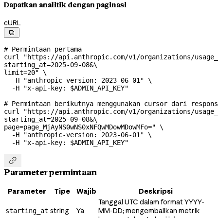
Dapatkan analitik dengan paginasi
cURL

# Permintaan pertama
curl
 "https://api.anthropic.com/v1/organizations/usage_
starting_at=2025-09-08&
\
limit=20"
 \
  -H
 "anthropic-version: 2023-06-01"
 \
  -H
 "x-api-key: 
$ADMIN_API_KEY
"
# Permintaan berikutnya menggunakan cursor dari respons
curl
 "https://api.anthropic.com/v1/organizations/usage_
starting_at=2025-09-08&
\
page=page_MjAyNS0wNS0xNFQwMDowMDowMFo="
 \
  -H
 "anthropic-version: 2023-06-01"
 \
  -H
 "x-api-key: 
$ADMIN_API_KEY
"

Parameter permintaan
Parameter
Tipe
Wajib
Deskripsi
Tanggal UTC dalam format YYYY-
string
Ya
MM-DD; mengembalikan metrik
starting_at