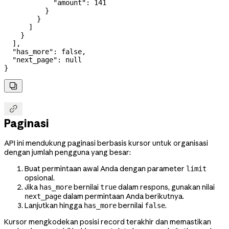
            "amount"
: 
141
          }
        }
      ]
    }
  ],
  "has_more"
: 
false
,
  "next_page"
: 
null
}


Paginasi
API ini mendukung paginasi berbasis kursor untuk organisasi
dengan jumlah pengguna yang besar:
Buat permintaan awal Anda dengan parameter
limit
opsional.
Jika
bernilai
dalam respons, gunakan nilai
has_more
true
dalam permintaan Anda berikutnya.
next_page
Lanjutkan hingga
bernilai
.
has_more
false
Kursor mengkodekan posisi record terakhir dan memastikan