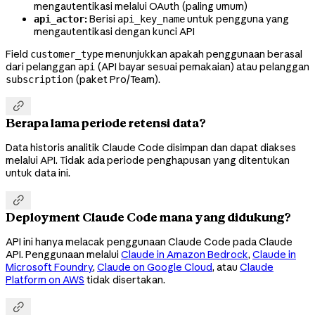
mengautentikasi melalui OAuth (paling umum)
:
Berisi
untuk pengguna yang
api_actor
api_key_name
mengautentikasi dengan kunci API
Field
menunjukkan apakah penggunaan berasal
customer_type
dari pelanggan
(API bayar sesuai pemakaian) atau pelanggan
api
(paket Pro/Team).
subscription

Berapa lama periode retensi data?
Data historis analitik Claude Code disimpan dan dapat diakses
melalui API. Tidak ada periode penghapusan yang ditentukan
untuk data ini.

Deployment Claude Code mana yang didukung?
API ini hanya melacak penggunaan Claude Code pada Claude
API. Penggunaan melalui
Claude in Amazon Bedrock
,
Claude in
Microsoft Foundry
,
Claude on Google Cloud
, atau
Claude
Platform on AWS
tidak disertakan.
