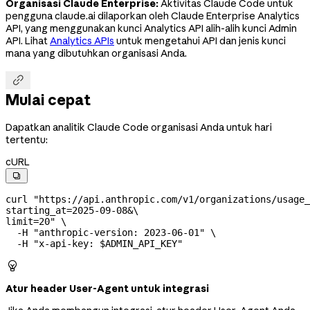
Organisasi Claude Enterprise:
Aktivitas Claude Code untuk
pengguna claude.ai dilaporkan oleh Claude Enterprise Analytics
API, yang menggunakan kunci Analytics API alih-alih kunci Admin
API. Lihat
Analytics APIs
untuk mengetahui API dan jenis kunci
mana yang dibutuhkan organisasi Anda.

Mulai cepat
Dapatkan analitik Claude Code organisasi Anda untuk hari
tertentu:
cURL

curl
 "https://api.anthropic.com/v1/organizations/usage_
starting_at=2025-09-08&
\
limit=20"
 \
  -H
 "anthropic-version: 2023-06-01"
 \
  -H
 "x-api-key: 
$ADMIN_API_KEY
"

Atur header User-Agent untuk integrasi