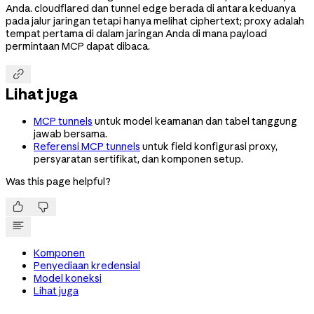
Anda. cloudflared dan tunnel edge berada di antara keduanya
pada jalur jaringan tetapi hanya melihat ciphertext; proxy adalah
tempat pertama di dalam jaringan Anda di mana payload
permintaan MCP dapat dibaca.

Lihat juga
MCP tunnels
untuk model keamanan dan tabel tanggung
jawab bersama.
Referensi MCP tunnels
untuk field konfigurasi proxy,
persyaratan sertifikat, dan komponen setup.
Was this page helpful?


Komponen
Penyediaan kredensial
Model koneksi
Lihat juga