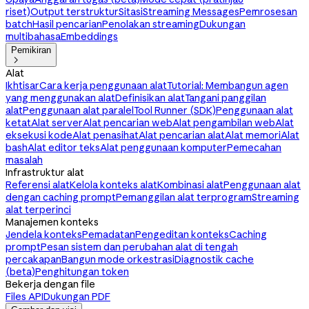
riset)
Output terstruktur
Sitasi
Streaming Messages
Pemrosesan
batch
Hasil pencarian
Penolakan streaming
Dukungan
multibahasa
Embeddings
Pemikiran

Alat
Ikhtisar
Cara kerja penggunaan alat
Tutorial: Membangun agen
yang menggunakan alat
Definisikan alat
Tangani panggilan
alat
Penggunaan alat paralel
Tool Runner (SDK)
Penggunaan alat
ketat
Alat server
Alat pencarian web
Alat pengambilan web
Alat
eksekusi kode
Alat penasihat
Alat pencarian alat
Alat memori
Alat
bash
Alat editor teks
Alat penggunaan komputer
Pemecahan
masalah
Infrastruktur alat
Referensi alat
Kelola konteks alat
Kombinasi alat
Penggunaan alat
dengan caching prompt
Pemanggilan alat terprogram
Streaming
alat terperinci
Manajemen konteks
Jendela konteks
Pemadatan
Pengeditan konteks
Caching
prompt
Pesan sistem dan perubahan alat di tengah
percakapan
Bangun mode orkestrasi
Diagnostik cache
(beta)
Penghitungan token
Bekerja dengan file
Files API
Dukungan PDF