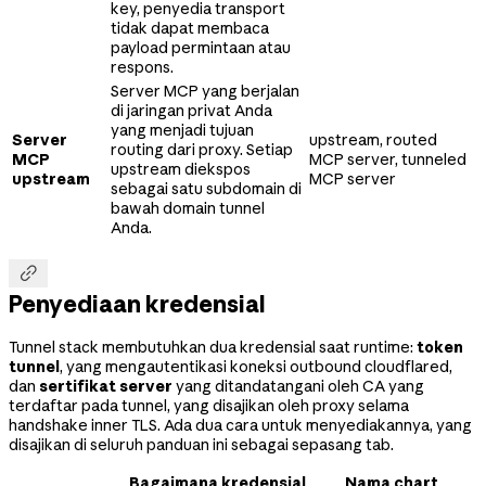
key, penyedia transport
tidak dapat membaca
payload permintaan atau
respons.
Server MCP yang berjalan
di jaringan privat Anda
yang menjadi tujuan
Server
upstream, routed
routing dari proxy. Setiap
MCP
MCP server, tunneled
upstream diekspos
upstream
MCP server
sebagai satu subdomain di
bawah domain tunnel
Anda.

Penyediaan kredensial
Tunnel stack membutuhkan dua kredensial saat runtime:
token
tunnel
, yang mengautentikasi koneksi outbound cloudflared,
dan
sertifikat server
yang ditandatangani oleh CA yang
terdaftar pada tunnel, yang disajikan oleh proxy selama
handshake inner TLS. Ada dua cara untuk menyediakannya, yang
disajikan di seluruh panduan ini sebagai sepasang tab.
Bagaimana kredensial
Nama chart