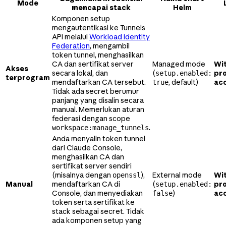
Mode
mencapai stack
Helm
Komponen setup
mengautentikasi ke Tunnels
API melalui
Workload Identity
Federation
, mengambil
token tunnel, menghasilkan
CA dan sertifikat server
Managed mode
Wi
Akses
secara lokal, dan
(
pr
setup.enabled:
terprogram
mendaftarkan CA tersebut.
, default)
ac
true
Tidak ada secret berumur
panjang yang disalin secara
manual. Memerlukan aturan
federasi dengan scope
.
workspace:manage_tunnels
Anda menyalin token tunnel
dari Claude Console,
menghasilkan CA dan
sertifikat server sendiri
(misalnya dengan
),
External mode
Wi
openssl
Manual
mendaftarkan CA di
(
pr
setup.enabled:
Console, dan menyediakan
)
ac
false
token serta sertifikat ke
stack sebagai secret. Tidak
ada komponen setup yang