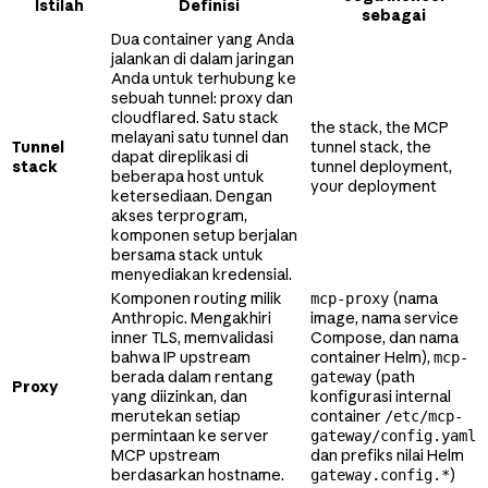
Istilah
Definisi
sebagai
Dua container yang Anda
jalankan di dalam jaringan
Anda untuk terhubung ke
sebuah tunnel: proxy dan
cloudflared. Satu stack
the stack, the MCP
melayani satu tunnel dan
Tunnel
tunnel stack, the
dapat direplikasi di
stack
tunnel deployment,
beberapa host untuk
your deployment
ketersediaan. Dengan
akses terprogram,
komponen setup berjalan
bersama stack untuk
menyediakan kredensial.
Komponen routing milik
(nama
mcp-proxy
Anthropic. Mengakhiri
image, nama service
inner TLS, memvalidasi
Compose, dan nama
bahwa IP upstream
container Helm),
mcp-
berada dalam rentang
(path
gateway
Proxy
yang diizinkan, dan
konfigurasi internal
merutekan setiap
container
/etc/mcp-
permintaan ke server
gateway/config.yaml
MCP upstream
dan prefiks nilai Helm
berdasarkan hostname.
)
gateway.config.*