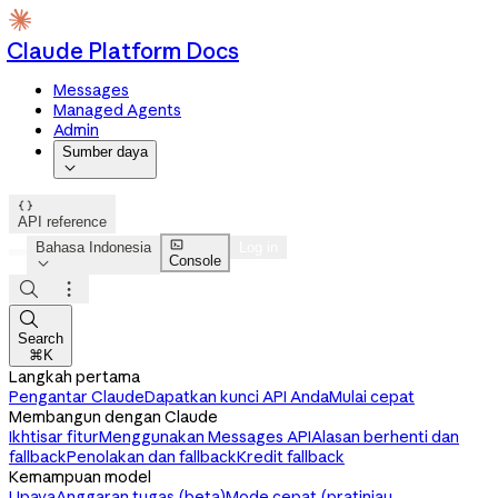
Claude Platform Docs
Messages
Managed Agents
Admin
Sumber daya


API reference

Bahasa Indonesia
Log in
Console




Search
⌘K
Langkah pertama
Pengantar Claude
Dapatkan kunci API Anda
Mulai cepat
Membangun dengan Claude
Ikhtisar fitur
Menggunakan Messages API
Alasan berhenti dan
fallback
Penolakan dan fallback
Kredit fallback
Kemampuan model
Upaya
Anggaran tugas (beta)
Mode cepat (pratinjau