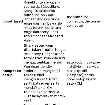
Konektor tunnel open-
source dari Cloudflare.
Menginisiasi koneksi
outbound-only dari
the outbound
jaringan Anda ke tunnel
cloudflared
connector, the tunnel
edge dan membawa lalu
connector
lintas terenkripsi antara
edge dan proxy. Tidak
terkait dengan Managed
Agent.
Binary
, yang
setup
disertakan di dalam image
. Dengan akses
mcp-proxy
terprogram, komponen ini
mengautentikasi melalui
setup Job (hook pre-
Workload Identity
install Helm), service
Komponen
Federation, mengambil
(profil
setup
setup
token tunnel,
Compose), setup
menghasilkan CA dan
hook, setup binary,
sertifikat server, serta
setup CLI
mendaftarkan CA
tersebut ke Anthropic.
Juga menyediakan
renew-
.
cert