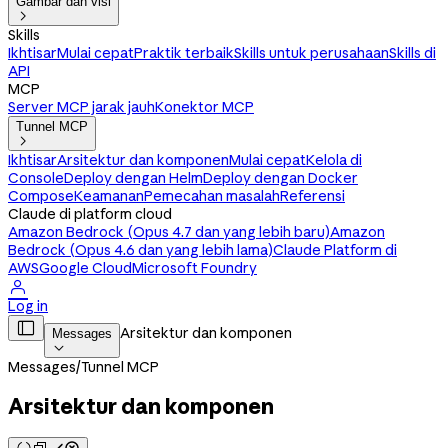
Gambar dan visi

Skills
Ikhtisar
Mulai cepat
Praktik terbaik
Skills untuk perusahaan
Skills di
API
MCP
Server MCP jarak jauh
Konektor MCP
Tunnel MCP

Ikhtisar
Arsitektur dan komponen
Mulai cepat
Kelola di
Console
Deploy dengan Helm
Deploy dengan Docker
Compose
Keamanan
Pemecahan masalah
Referensi
Claude di platform cloud
Amazon Bedrock (Opus 4.7 dan yang lebih baru)
Amazon
Bedrock (Opus 4.6 dan yang lebih lama)
Claude Platform di
AWS
Google Cloud
Microsoft Foundry

Log in

Arsitektur dan komponen
Messages

Messages
/
Tunnel MCP
Arsitektur dan komponen