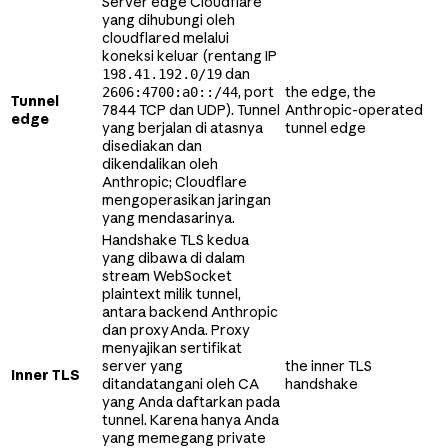
Server edge Cloudflare
yang dihubungi oleh
cloudflared melalui
koneksi keluar (rentang IP
dan
198.41.192.0/19
, port
the edge, the
2606:4700:a0::/44
Tunnel
7844 TCP dan UDP). Tunnel
Anthropic-operated
edge
yang berjalan di atasnya
tunnel edge
disediakan dan
dikendalikan oleh
Anthropic; Cloudflare
mengoperasikan jaringan
yang mendasarinya.
Handshake TLS kedua
yang dibawa di dalam
stream WebSocket
plaintext milik tunnel,
antara backend Anthropic
dan proxy Anda. Proxy
menyajikan sertifikat
server yang
the inner TLS
Inner TLS
ditandatangani oleh CA
handshake
yang Anda daftarkan pada
tunnel. Karena hanya Anda
yang memegang private