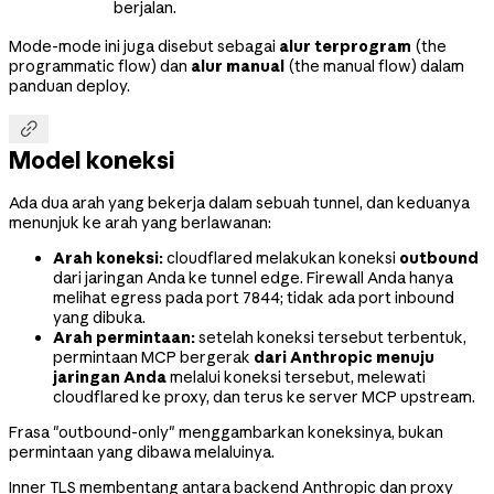
berjalan.
Mode-mode ini juga disebut sebagai
alur terprogram
(the
programmatic flow) dan
alur manual
(the manual flow) dalam
panduan deploy.

Model koneksi
Ada dua arah yang bekerja dalam sebuah tunnel, dan keduanya
menunjuk ke arah yang berlawanan:
Arah koneksi:
cloudflared melakukan koneksi
outbound
dari jaringan Anda ke tunnel edge. Firewall Anda hanya
melihat egress pada port 7844; tidak ada port inbound
yang dibuka.
Arah permintaan:
setelah koneksi tersebut terbentuk,
permintaan MCP bergerak
dari Anthropic menuju
jaringan Anda
melalui koneksi tersebut, melewati
cloudflared ke proxy, dan terus ke server MCP upstream.
Frasa "outbound-only" menggambarkan koneksinya, bukan
permintaan yang dibawa melaluinya.
Inner TLS membentang antara backend Anthropic dan proxy