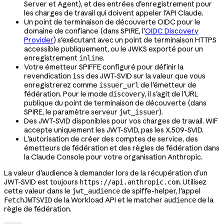
Server et Agent), et des entrées d'enregistrement pour
les charges de travail qui doivent appeler l'API Claude.
Un point de terminaison de découverte OIDC pour le
domaine de confiance (dans SPIRE, l'
OIDC Discovery
Provider
) s'exécutant avec un point de terminaison HTTPS
accessible publiquement, ou le JWKS exporté pour un
enregistrement
.
inline
Votre émetteur SPIFFE configuré pour définir la
revendication
des JWT-SVID sur la valeur que vous
iss
enregistrerez comme
de l'émetteur de
issuer_url
fédération. Pour le mode
, il s'agit de l'URL
discovery
publique du point de terminaison de découverte (dans
SPIRE, le paramètre serveur
).
jwt_issuer
Des JWT-SVID disponibles pour vos charges de travail. WIF
accepte uniquement les JWT-SVID, pas les X.509-SVID.
L'autorisation de créer des comptes de service, des
émetteurs de fédération et des règles de fédération dans
la Claude Console pour votre organisation Anthropic.
La valeur d'audience à demander lors de la récupération d'un
JWT-SVID est toujours
. Utilisez
https://api.anthropic.com
cette valeur dans le
de spiffe-helper, l'appel
jwt_audience
de la Workload API et le matcher
de la
FetchJWTSVID
audience
règle de fédération.