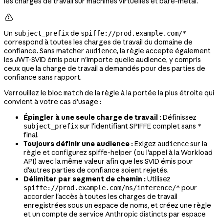
les charges de travail sur machines virtuelles et bare-metal.

Un
de
subject_prefix
spiffe://prod.example.com/*
correspond à toutes les charges de travail du domaine de
confiance. Sans matcher
, la règle accepte également
audience
les JWT-SVID émis pour n'importe quelle audience, y compris
ceux que la charge de travail a demandés pour des parties de
confiance sans rapport.
Verrouillez le bloc
de la règle à la portée la plus étroite qui
match
convient à votre cas d'usage :
Épingler à une seule charge de travail :
Définissez
sur l'identifiant SPIFFE complet sans
subject_prefix
*
final.
Toujours définir une audience :
Exigez
sur la
audience
règle et configurez spiffe-helper (ou l'appel à la Workload
API) avec la même valeur afin que les SVID émis pour
d'autres parties de confiance soient rejetés.
Délimiter par segment de chemin :
Utilisez
pour
spiffe://prod.example.com/ns/inference/*
accorder l'accès à toutes les charges de travail
enregistrées sous un espace de noms, et créez une règle
et un compte de service Anthropic distincts par espace