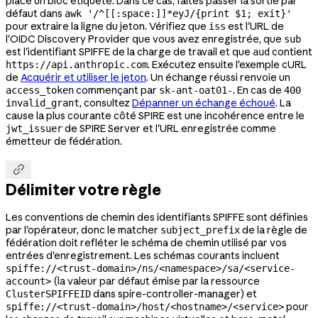
place un bloc étiqueté. Dans ce cas, faites passer la sortie par
défaut dans
awk '/^[[:space:]]*eyJ/{print $1; exit}'
pour extraire la ligne du jeton. Vérifiez que
est l'URL de
iss
l'OIDC Discovery Provider que vous avez enregistrée, que
sub
est l'identifiant SPIFFE de la charge de travail et que
contient
aud
. Exécutez ensuite l'exemple cURL
https://api.anthropic.com
de
Acquérir et utiliser le jeton
. Un échange réussi renvoie un
commençant par
. En cas de
access_token
sk-ant-oat01-
400
, consultez
Dépanner un échange échoué
. La
invalid_grant
cause la plus courante côté SPIRE est une incohérence entre le
de SPIRE Server et l'URL enregistrée comme
jwt_issuer
émetteur de fédération.

Délimiter votre règle
Les conventions de chemin des identifiants SPIFFE sont définies
par l'opérateur, donc le matcher
de la règle de
subject_prefix
fédération doit refléter le schéma de chemin utilisé par vos
entrées d'enregistrement. Les schémas courants incluent
spiffe://<trust-domain>/ns/<namespace>/sa/<service-
(la valeur par défaut émise par la ressource
account>
dans spire-controller-manager) et
ClusterSPIFFEID
pour
spiffe://<trust-domain>/host/<hostname>/<service>