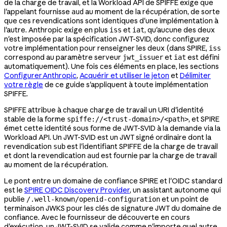
de la charge de travail, et la Workload API de SPIFFE exige que
l'appelant fournisse
au moment de la récupération, de sorte
aud
que ces revendications sont identiques d'une implémentation à
l'autre. Anthropic exige en plus
et
, qu'aucune des deux
iss
iat
n'est imposée par la spécification JWT-SVID, donc configurez
votre implémentation pour renseigner les deux (dans SPIRE,
iss
correspond au paramètre serveur
et
est défini
jwt_issuer
iat
automatiquement). Une fois ces éléments en place, les sections
Configurer Anthropic
,
Acquérir et utiliser le jeton
et
Délimiter
votre règle
de ce guide s'appliquent à toute implémentation
SPIFFE.
SPIFFE attribue à chaque charge de travail un URI d'identité
stable de la forme
, et SPIRE
spiffe://<trust-domain>/<path>
émet cette identité sous forme de JWT-SVID à la demande via la
Workload API. Un JWT-SVID est un JWT signé ordinaire dont la
revendication
est l'identifiant SPIFFE de la charge de travail
sub
et dont la revendication
est fournie par la charge de travail
aud
au moment de la récupération.
Le pont entre un domaine de confiance SPIRE et l'OIDC standard
est le
SPIRE OIDC Discovery Provider
, un assistant autonome qui
publie
et un point de
/.well-known/openid-configuration
terminaison JWKS pour les clés de signature JWT du domaine de
confiance. Avec le fournisseur de découverte en cours
d'exécution, un JWT-SVID se valide comme n'importe quel autre