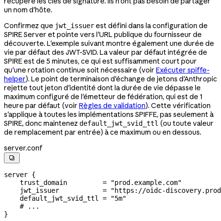
récupère les clés de signature. Ils n'ont pas besoin de partager
un nom d'hôte.
Confirmez que
est défini dans la configuration de
jwt_issuer
SPIRE Server et pointe vers l'URL publique du fournisseur de
découverte. L'exemple suivant montre également une durée de
vie par défaut des JWT-SVID. La valeur par défaut intégrée de
SPIRE est de 5 minutes, ce qui est suffisamment court pour
qu'une rotation continue soit nécessaire (voir
Exécuter spiffe-
helper
). Le point de terminaison d'échange de jetons d'Anthropic
rejette tout jeton d'identité dont la durée de vie dépasse le
maximum configuré de l'émetteur de fédération, qui est de 1
heure par défaut (voir
Règles de validation
). Cette vérification
s'applique à toutes les implémentations SPIFFE, pas seulement à
SPIRE, donc maintenez
(ou toute valeur
default_jwt_svid_ttl
de remplacement par entrée) à ce maximum ou en dessous.
server.conf

server {

    trust_domain         = "prod.example.com"

    jwt_issuer           = "https://oidc-discovery.prod
    default_jwt_svid_ttl = "5m"

    # ...

}