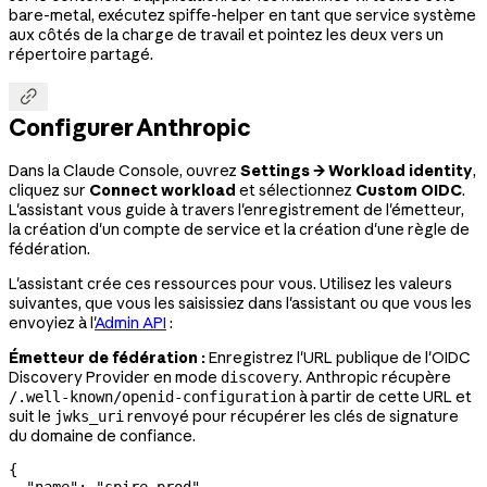
bare-metal, exécutez spiffe-helper en tant que service système
aux côtés de la charge de travail et pointez les deux vers un
répertoire partagé.

Configurer Anthropic
Dans la Claude Console, ouvrez
Settings → Workload identity
,
cliquez sur
Connect workload
et sélectionnez
Custom OIDC
.
L'assistant vous guide à travers l'enregistrement de l'émetteur,
la création d'un compte de service et la création d'une règle de
fédération.
L'assistant crée ces ressources pour vous. Utilisez les valeurs
suivantes, que vous les saisissiez dans l'assistant ou que vous les
envoyiez à l'
Admin API
:
Émetteur de fédération :
Enregistrez l'URL publique de l'OIDC
Discovery Provider en mode
. Anthropic récupère
discovery
à partir de cette URL et
/.well-known/openid-configuration
suit le
renvoyé pour récupérer les clés de signature
jwks_uri
du domaine de confiance.
{
  "name"
: 
"spire-prod"
,