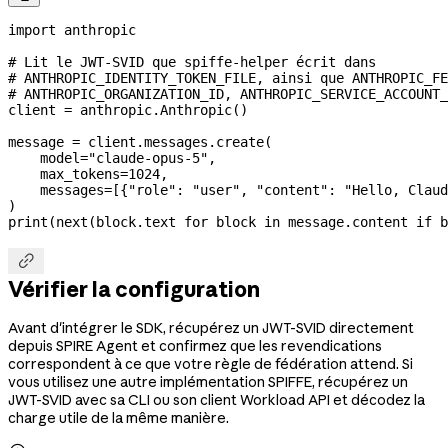
import
 anthropic
# Lit le JWT-SVID que spiffe-helper écrit dans
# ANTHROPIC_IDENTITY_TOKEN_FILE, ainsi que ANTHROPIC_FE
# ANTHROPIC_ORGANIZATION_ID, ANTHROPIC_SERVICE_ACCOUNT_
client 
=
 anthropic.Anthropic()
message 
=
 client.messages.create(
    model
=
"claude-opus-5"
,
    max_tokens
=
1024
,
    messages
=
[{
"role"
: 
"user"
, 
"content"
: 
"Hello, Claud
)
print
(
next
(block.text 
for
 block 
in
 message.content 
if
 b

Vérifier la configuration
Avant d'intégrer le SDK, récupérez un JWT-SVID directement
depuis SPIRE Agent et confirmez que les revendications
correspondent à ce que votre règle de fédération attend. Si
vous utilisez une autre implémentation SPIFFE, récupérez un
JWT-SVID avec sa CLI ou son client Workload API et décodez la
charge utile de la même manière.