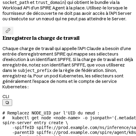
et
) qui obtient le bundle via la
socket_path
trust_domain
Workload API d'un SPIRE Agent à la place. Utilisez-le lorsque le
fournisseur de découverte ne doit pas avoir accès à l'API Server
ou s'exécute sur un nœud qui ne peut pas atteindre le Server.

Enregistrer la charge de travail
Chaque charge de travail qui appelle l'API Claude a besoin d'une
entrée d'enregistrement SPIRE qui mappe ses sélecteurs
d'exécution à un identifiant SPIFFE. Si la charge de travail est déjà
enregistrée, notez son identifiant SPIFFE, que vous utiliserez
dans le
de la règle de fédération. Sinon,
subject_prefix
enregistrez-la. Pour un pod Kubernetes, les sélecteurs sont
généralement l'espace de noms et le compte de service
Kubernetes :
CLI

# Remplacez NODE_UID par l'UID du nœud :
#   kubectl get node <node-name> -o jsonpath='{.metadat
spire-server
 entry
 create
 \
    -spiffeID
 spiffe://prod.example.com/ns/inference/sa
    -parentID
 spiffe://prod.example.com/spire/agent/k8s