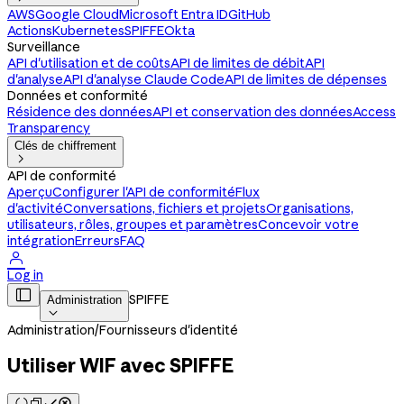
AWS
Google Cloud
Microsoft Entra ID
GitHub
Actions
Kubernetes
SPIFFE
Okta
Surveillance
API d'utilisation et de coûts
API de limites de débit
API
d'analyse
API d'analyse Claude Code
API de limites de dépenses
Données et conformité
Résidence des données
API et conservation des données
Access
Transparency
Clés de chiffrement

API de conformité
Aperçu
Configurer l'API de conformité
Flux
d'activité
Conversations, fichiers et projets
Organisations,
utilisateurs, rôles, groupes et paramètres
Concevoir votre
intégration
Erreurs
FAQ

Log in

SPIFFE
Administration

Administration
/
Fournisseurs d'identité
Utiliser WIF avec SPIFFE