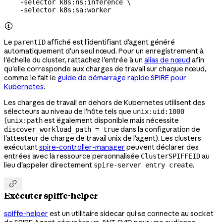
    -selector
 k8s:ns:inference
 \
    -selector
 k8s:sa:worker

Le
affiché est l'identifiant d'agent généré
parentID
automatiquement d'un seul nœud. Pour un enregistrement à
l'échelle du cluster, rattachez l'entrée à un
alias de nœud
afin
qu'elle corresponde aux charges de travail sur chaque nœud,
comme le fait le
guide de démarrage rapide SPIRE pour
Kubernetes
.
Les charges de travail en dehors de Kubernetes utilisent des
sélecteurs au niveau de l'hôte tels que
unix:uid:1000
(
est également disponible mais nécessite
unix:path
dans la configuration de
discover_workload_path = true
l'attesteur de charge de travail unix de l'agent). Les clusters
exécutant
spire-controller-manager
peuvent déclarer des
entrées avec la ressource personnalisée
au
ClusterSPIFFEID
lieu d'appeler directement
.
spire-server entry create

Exécuter spiffe-helper
spiffe-helper
est un utilitaire sidecar qui se connecte au socket