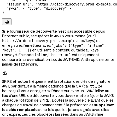
  "issuer_url"
: 
"https://oidc-discovery.prod.example.co
  "jwks"
: { 
"type"
: 
"discovery"
 }
}

Si le fournisseur de découverte n'est pas accessible depuis
l'internet public, récupérez le JWKS vous-même (
curl
) et
https://oidc-discovery.prod.example.com/keys
enregistrez l'émetteur avec
"jwks": {"type": "inline",
en utilisant le contenu du tableau
"keys": [...]}
keys
renvoyé. En mode
, l'
est uniquement
inline
issuer_url
comparé à la revendication
du JWT-SVID. Anthropic ne tente
iss
jamais de l'atteindre.

SPIRE effectue fréquemment la rotation des clés de signature
JWT, par défaut à la même cadence que la CA (
, 24
ca_ttl
heures). Si vous enregistrez l'émetteur avec un JWKS inline au
lieu d'une URL de découverte, vous devez mettre à jour le JWKS
à chaque rotation de SPIRE : ajoutez la nouvelle clé avant que les
charges de travail ne commencent à la présenter, et
supprimez
les clés remplacées
une fois que les jetons signés avec elles
ont expiré. Les clés obsolètes laissées dans un JWKS inline