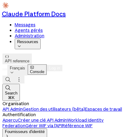
Claude Platform Docs
Messages
Agents gérés
Administration
Ressources


API reference

Français
Log in
Console




Search
⌘K
Organisation
API Admin
Gestion des utilisateurs (bêta)
Espaces de travail
Authentification
Aperçu
Créer une clé API Admin
Workload Identity
Federation
Gérer WIF via l'API
Référence WIF
Fournisseurs d'identité
