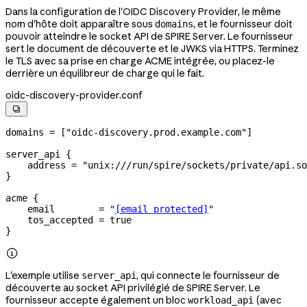
Dans la configuration de l'OIDC Discovery Provider, le même
nom d'hôte doit apparaître sous
, et le fournisseur doit
domains
pouvoir atteindre le socket API de SPIRE Server. Le fournisseur
sert le document de découverte et le JWKS via HTTPS. Terminez
le TLS avec sa prise en charge ACME intégrée, ou placez-le
derrière un équilibreur de charge qui le fait.
oidc-discovery-provider.conf

domains = ["oidc-discovery.prod.example.com"]

server_api {

    address = "unix:///run/spire/sockets/private/api.so
}

acme {

    email        = "
[email protected]
"

    tos_accepted = true

}

L'exemple utilise
, qui connecte le fournisseur de
server_api
découverte au socket API privilégié de SPIRE Server. Le
fournisseur accepte également un bloc
(avec
workload_api