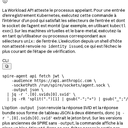

La Workload API atteste le processus appelant. Pour une entrée
d'enregistrement Kubernetes, exécutez cette commande à
l'intérieur d'un pod qui satisfait les sélecteurs de l'entrée et dont
le socket de l'agent est monté (par exemple, en utilisant
kubectl
). Sur les machines virtuelles et le bare-metal, exécutez-la
exec
en tant qu'utilisateur ou processus correspondant aux
sélecteurs
de l'entrée. L'exécution depuis un shell d'hôte
unix:
non attesté renvoie
, ce qui est l'échec le
no identity issued
plus courant de l'étape de vérification.
CLI

spire-agent
 api
 fetch
 jwt
 \
    -audience
 https://api.anthropic.com
 \
    -socketPath
 /run/spire/sockets/agent.sock
 \
    -output
 json
 \
  |
 jq
 -r
 '.[0].svids[0].svid'
 \
  |
 jq
 -rR
 'split(".")[1] | gsub("-";"+") | gsub("_";"/
L'option
renvoie la réponse SVID et la réponse
-output json
bundle sous forme de tableau JSON à deux éléments, donc
jq -
extrait le jeton brut. Sur les versions
r '.[0].svids[0].svid'
plus anciennes de SPIRE sans
, la commande affiche à la
-output