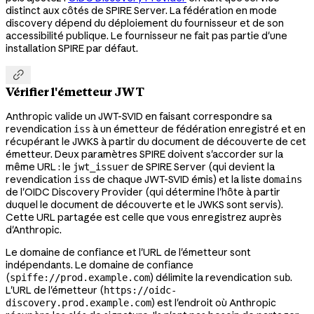
distinct aux côtés de SPIRE Server. La fédération en mode
discovery dépend du déploiement du fournisseur et de son
accessibilité publique. Le fournisseur ne fait pas partie d'une
installation SPIRE par défaut.

Vérifier l'émetteur JWT
Anthropic valide un JWT-SVID en faisant correspondre sa
revendication
à un émetteur de fédération enregistré et en
iss
récupérant le JWKS à partir du document de découverte de cet
émetteur. Deux paramètres SPIRE doivent s'accorder sur la
même URL : le
de SPIRE Server (qui devient la
jwt_issuer
revendication
de chaque JWT-SVID émis) et la liste
iss
domains
de l'OIDC Discovery Provider (qui détermine l'hôte à partir
duquel le document de découverte et le JWKS sont servis).
Cette URL partagée est celle que vous enregistrez auprès
d'Anthropic.
Le domaine de confiance et l'URL de l'émetteur sont
indépendants. Le domaine de confiance
(
) délimite la revendication
.
spiffe://prod.example.com
sub
L'URL de l'émetteur (
https://oidc-
) est l'endroit où Anthropic
discovery.prod.example.com