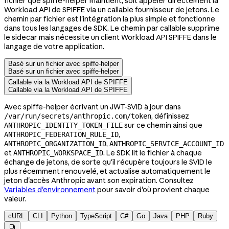
fichier que spiffe-helper maintient, soit appeler directement la
Workload API de SPIFFE via un callable fournisseur de jetons. Le
chemin par fichier est l'intégration la plus simple et fonctionne
dans tous les langages de SDK. Le chemin par callable supprime
le sidecar mais nécessite un client Workload API SPIFFE dans le
langage de votre application.
Basé sur un fichier avec spiffe-helper
Basé sur un fichier avec spiffe-helper
Callable via la Workload API de SPIFFE
Callable via la Workload API de SPIFFE
Avec spiffe-helper écrivant un JWT-SVID à jour dans
, définissez
/var/run/secrets/anthropic.com/token
sur ce chemin ainsi que
ANTHROPIC_IDENTITY_TOKEN_FILE
,
ANTHROPIC_FEDERATION_RULE_ID
,
ANTHROPIC_ORGANIZATION_ID
ANTHROPIC_SERVICE_ACCOUNT_ID
et
. Le SDK lit le fichier à chaque
ANTHROPIC_WORKSPACE_ID
échange de jetons, de sorte qu'il récupère toujours le SVID le
plus récemment renouvelé, et actualise automatiquement le
jeton d'accès Anthropic avant son expiration. Consultez
Variables d'environnement
pour savoir d'où provient chaque
valeur.
cURL
CLI
Python
TypeScript
C#
Go
Java
PHP
Ruby
