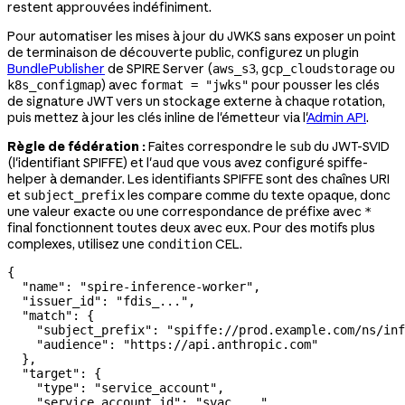
restent approuvées indéfiniment.
Pour automatiser les mises à jour du JWKS sans exposer un point
de terminaison de découverte public, configurez un plugin
BundlePublisher
de SPIRE Server (
,
ou
aws_s3
gcp_cloudstorage
) avec
pour pousser les clés
k8s_configmap
format = "jwks"
de signature JWT vers un stockage externe à chaque rotation,
puis mettez à jour les clés inline de l'émetteur via l'
Admin API
.
Règle de fédération :
Faites correspondre le
du JWT-SVID
sub
(l'identifiant SPIFFE) et l'
que vous avez configuré spiffe-
aud
helper à demander. Les identifiants SPIFFE sont des chaînes URI
et
les compare comme du texte opaque, donc
subject_prefix
une valeur exacte ou une correspondance de préfixe avec
*
final fonctionnent toutes deux avec eux. Pour des motifs plus
complexes, utilisez une
CEL.
condition
{
  "name"
: 
"spire-inference-worker"
,
  "issuer_id"
: 
"fdis_..."
,
  "match"
: {
    "subject_prefix"
: 
"spiffe://prod.example.com/ns/inf
    "audience"
: 
"https://api.anthropic.com"
  },
  "target"
: {
    "type"
: 
"service_account"
,
    "service_account_id"
: 
"svac_..."