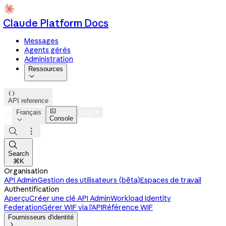
Claude Platform Docs
Messages
Agents gérés
Administration
Ressources


API reference

Français
Log in
Console




Search
⌘K
Organisation
API Admin
Gestion des utilisateurs (bêta)
Espaces de travail
Authentification
Aperçu
Créer une clé API Admin
Workload Identity
Federation
Gérer WIF via l'API
Référence WIF
Fournisseurs d'identité
