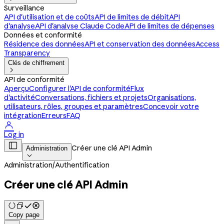
Surveillance
API d'utilisation et de coûts
API de limites de débit
API
d'analyse
API d'analyse Claude Code
API de limites de dépenses
Données et conformité
Résidence des données
API et conservation des données
Access
Transparency
Clés de chiffrement

API de conformité
Aperçu
Configurer l'API de conformité
Flux
d'activité
Conversations, fichiers et projets
Organisations,
utilisateurs, rôles, groupes et paramètres
Concevoir votre
intégration
Erreurs
FAQ

Log in

Créer une clé API Admin
Administration

Administration
/
Authentification
Créer une clé API Admin
Copy page