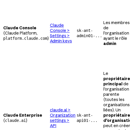
Les membres
Claude
Claude Console
de
Console >
sk-ant-
(Claude Platform,
l'organisation
Settings >
admin01-...
)
ayant le rôle
platform.claude.com
Admin keys
admin
Le
propriétaire
principal
de
l'organisation
parente
(toutes les
organisations
claude.ai >
liées). Un
Claude Enterprise
Organization
propriétaire
sk-ant-
(
)
settings >
d'organisati
claude.ai
api01-...
API
peut en crée