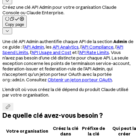

Créez une clé API Admin pour votre organisation Claude
Console ou Claude Enterprise.
Copy page

Une clé API Admin authentifie chaque API de la section
Admin
de
ce guide : l'
API Admin
, les
API Analytics
, l'
API Compliance
, l'
API
Spend Limits
, l'
API Usage and Cost
et l'
API Rate Limits
. Vous
n'avez pas besoin d'une clé distincte pour chaque API. La seule
exception concerne les points de terminaison service-account,
federation-issuer et federation-rule de l'API Admin, qui
n'acceptent qu'un jeton porteur OAuth avec la portée
. Consultez
Obtenir un jeton porteur OAuth
.
org:admin
L'endroit où vous créez la clé dépend du produit Claude utilisé
par votre organisation.

De quelle clé avez-vous besoin ?
Créez la clé
Préfixe de
Qui peut l
Votre organisation
dans
la clé
créer