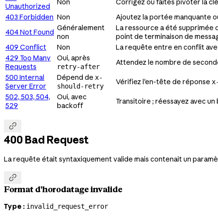
Non
Corrigez ou faites pivoter la cl
Unauthorized
403 Forbidden
Non
Ajoutez la portée manquante ou 
Généralement
La ressource a été supprimée ou 
404 Not Found
non
point de terminaison de messag
409 Conflict
Non
La requête entre en conflit avec
429 Too Many
Oui, après
Attendez le nombre de second
Requests
retry-after
500 Internal
Dépend de
x-
Vérifiez l'en-tête de réponse
x
Server Error
should-retry
502, 503, 504,
Oui, avec
Transitoire ; réessayez avec un
529
backoff

400 Bad Request
La requête était syntaxiquement valide mais contenait un paramèt

Format d'horodatage invalide
Type :
invalid_request_error