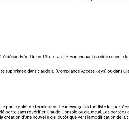
 été désactivée. Un en-tête
manquant ou vide renvoie le 
x-api-key
as été supprimée dans claude.ai (Compliance Access Keys) ou dans Cl
se par le point de terminaison. Le message textuel liste les portées
a clé porte sans revérifier Claude Console ou claude.ai. Les porté
 création d'une nouvelle clé plutôt que vers la modification de la c