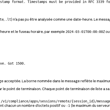
estamp format. Timestamps must be provided in RFC 3339 fo
,
) n'a pas pu être analysée comme une date-heure. Le messa
te
.lt
heure et le fuseau horaire, par exemple
o
2024-03-01T00:00:00Z
ve. Got 1500.
age acceptée. La borne nommée dans le message reflète le maximum 
r le point de terminaison. Chaque point de terminaison de liste a s
 /v1/compliance/apps/sessions/remote/{session_id}/messag
t chacun un nombre d'octets positif ou
(le maximum du serveur)
-1