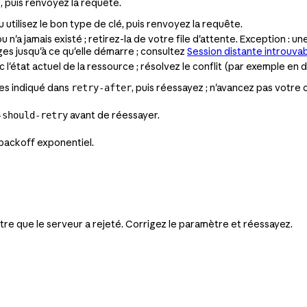
é, puis renvoyez la requête.
utilisez le bon type de clé, puis renvoyez la requête.
n'a jamais existé ; retirez-la de votre file d'attente. Exception : u
es jusqu'à ce qu'elle démarre ; consultez
Session distante introuva
 l'état actuel de la ressource ; résolvez le conflit (par exemple en
es indiqué dans
, puis réessayez ; n'avancez pas votre 
retry-after
avant de réessayer.
-should-retry
 backoff exponentiel.
re que le serveur a rejeté. Corrigez le paramètre et réessayez.