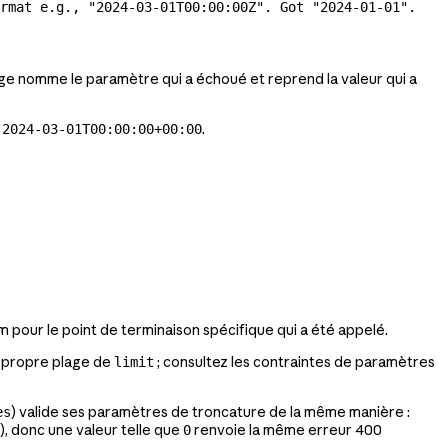
rmat e.g., "2024-03-01T00:00:00Z". Got 
"2024-01-01".
ge nomme le paramètre qui a échoué et reprend la valeur qui a
u
.
2024-03-01T00:00:00+00:00
pour le point de terminaison spécifique qui a été appelé.
a propre plage de
; consultez les contraintes de paramètres
limit
) valide ses paramètres de troncature de la même manière :
es
, donc une valeur telle que
renvoie la même erreur 400
0