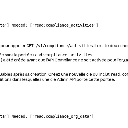
ata'] Needed: ['read:compliance_activities']
e pour appeler
. Il existe deux ch
GET /v1/compliance/activities
éée sans la portée
.
read:compliance_activities
) a été créée avant que l'API Compliance ne soit activée pour l'orga
.
bles après sa création. Créez une nouvelle clé qui inclut
read:co
itions dans lesquelles une clé Admin API porte cette portée.
ta'] Needed: ['read:compliance_org_data']