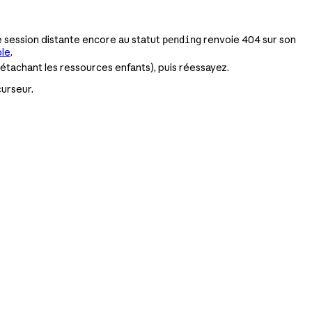
ne session distante encore au statut
renvoie 404 sur son
pending
ble
.
 détachant les ressources enfants), puis réessayez.
curseur.