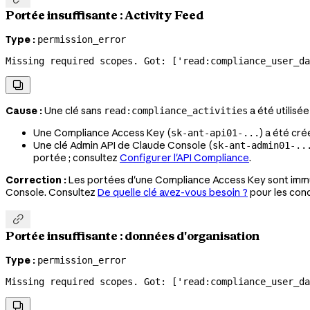
Portée insuffisante : Activity Feed
Type :
permission_error
Missing required scopes. Got: ['read:compliance_user_d

Cause :
Une clé sans
a été utilisé
read:compliance_activities
Une Compliance Access Key (
) a été cr
sk-ant-api01-...
Une clé Admin API de Claude Console (
sk-ant-admin01-..
portée ; consultez
Configurer l'API Compliance
.
Correction :
Les portées d'une Compliance Access Key sont immua
Console. Consultez
De quelle clé avez-vous besoin ?
pour les cond

Portée insuffisante : données d'organisation
Type :
permission_error
Missing required scopes. Got: ['read:compliance_user_da
