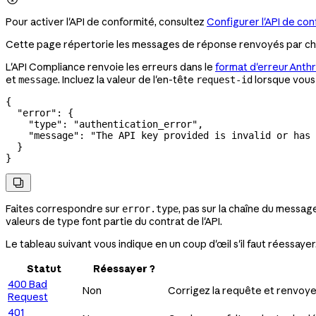
Pour activer l'API de conformité, consultez
Configurer l'API de co
Cette page répertorie les messages de réponse renvoyés par chaq
L'API Compliance renvoie les erreurs dans le
format d'erreur Anth
et
. Incluez la valeur de l'en-tête
lorsque vous
message
request-id
{
  "error"
: {
    "type"
: 
"authentication_error"
,
    "message"
: 
"The API key provided is invalid or has 
  }
}

Faites correspondre sur
, pas sur la chaîne du messag
error.type
valeurs de type font partie du contrat de l'API.
Le tableau suivant vous indique en un coup d'œil s'il faut réessayer
Statut
Réessayer ?
400 Bad
Non
Corrigez la requête et renvoye
Request
401