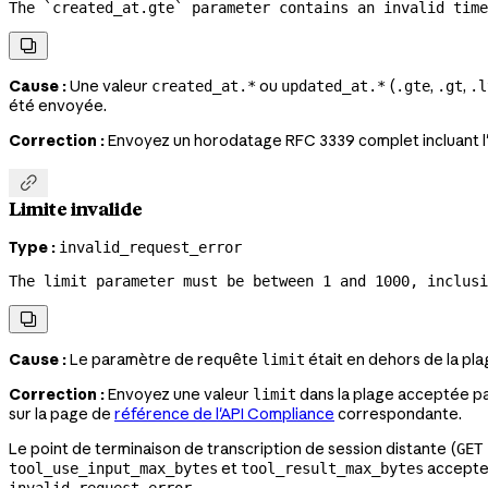
The `created_at.gte` parameter contains an invalid tim

Cause :
Une valeur
ou
(
,
,
created_at.*
updated_at.*
.gte
.gt
.l
été envoyée.
Correction :
Envoyez un horodatage RFC 3339 complet incluant l'

Limite invalide
Type :
invalid_request_error
The limit parameter must be between 1 and 1000, inclusi

Cause :
Le paramètre de requête
était en dehors de la pl
limit
Correction :
Envoyez une valeur
dans la plage acceptée pa
limit
sur la page de
référence de l'API Compliance
correspondante.
Le point de terminaison de transcription de session distante (
GET
et
accepten
tool_use_input_max_bytes
tool_result_max_bytes