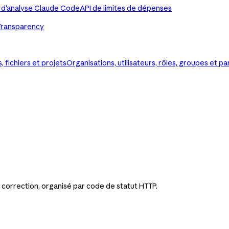
 d'analyse Claude Code
API de limites de dépenses
Transparency
 fichiers et projets
Organisations, utilisateurs, rôles, groupes et 
correction, organisé par code de statut HTTP.