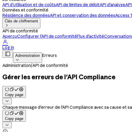
API d'utilisation et de coûts
API de limites de débit
API d'analyse
API
Données et conformité
Résidence des données
API et conservation des données
Access 
Clés de chiffrement

API de conformité
Aperçu
Configurer l'API de conformité
Flux d'activité
Conversations,

Log in

Erreurs
Administration

Administration
/
API de conformité
Gérer les erreurs de l'API Compliance
Copy page

Chaque message d'erreur de l'API Compliance avec sa cause et sa 
Copy page

