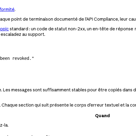
nformité
.
ue point de terminaison documenté de l'API Compliance, leur caus
ropic
standard : un code de statut non-2xx, un en-tête de réponse
 escaladez au support.
been revoked."
e. Les messages sont suffisamment stables pour être copiés dans des
. Chaque section qui suit présente le corps d'erreur textuel et la co
Quand
z-la.