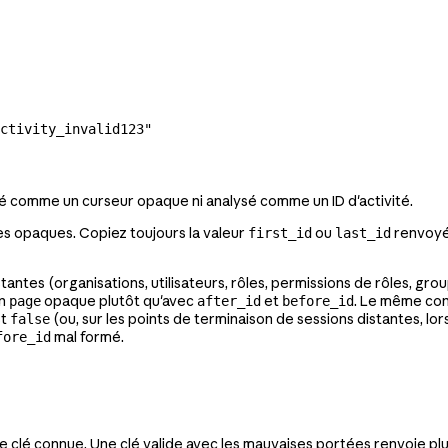
ctivity_invalid123"
é comme un curseur opaque ni analysé comme un ID d'activité.
s opaques. Copiez toujours la valeur
ou
renvoyé
first_id
last_id
tantes (organisations, utilisateurs, rôles, permissions de rôles, gr
on
opaque plutôt qu'avec
et
. Le même cons
page
after_id
before_id
st
(ou, sur les points de terminaison de sessions distantes, lo
false
mal formé.
fore_id
 clé connue. Une clé valide avec les mauvaises portées renvoie pl