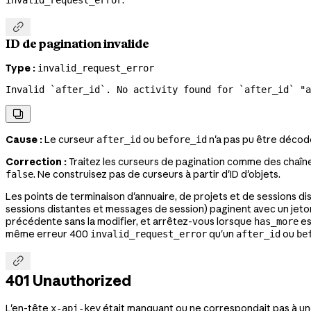
.
invalid_request_error

ID de pagination invalide
Type :
invalid_request_error
Invalid `after_id`. No activity found for `after_id` "a

Cause :
Le curseur
ou
n'a pas pu être décod
after_id
before_id
Correction :
Traitez les curseurs de pagination comme des chaîne
. Ne construisez pas de curseurs à partir d'ID d'objets.
false
Les points de terminaison d'annuaire, de projets et de sessions dis
sessions distantes et messages de session) paginent avec un jet
précédente sans la modifier, et arrêtez-vous lorsque
e
has_more
même erreur 400
qu'un
ou
invalid_request_error
after_id
be

401 Unauthorized
L'en-tête
était manquant ou ne correspondait pas à une
x-api-key