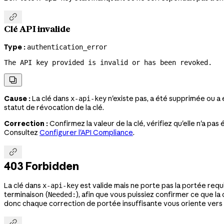

Clé API invalide
Type :
authentication_error
The API key provided is invalid or has been revoked.

Cause :
La clé dans
n'existe pas, a été supprimée ou a
x-api-key
statut de révocation de la clé.
Correction :
Confirmez la valeur de la clé, vérifiez qu'elle n'a p
Consultez
Configurer l'API Compliance
.

403 Forbidden
La clé dans
est valide mais ne porte pas la portée requi
x-api-key
terminaison (
), afin que vous puissiez confirmer ce que l
Needed:
donc chaque correction de portée insuffisante vous oriente vers la
