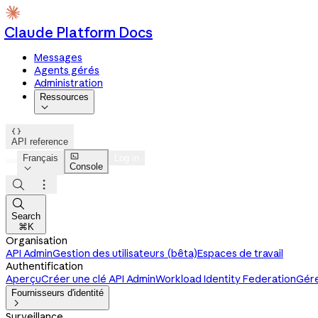
Claude Platform Docs
Messages
Agents gérés
Administration
Ressources


API reference

Français
Log in
Console




Search
⌘K
Organisation
API Admin
Gestion des utilisateurs (bêta)
Espaces de travail
Authentification
Aperçu
Créer une clé API Admin
Workload Identity Federation
Gére
Fournisseurs d'identité

Surveillance