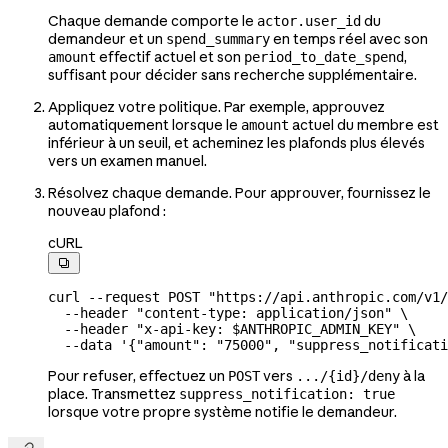
Chaque demande comporte le
du
actor.user_id
demandeur et un
en temps réel avec son
spend_summary
effectif actuel et son
,
amount
period_to_date_spend
suffisant pour décider sans recherche supplémentaire.
Appliquez votre politique. Par exemple, approuvez
automatiquement lorsque le
actuel du membre est
amount
inférieur à un seuil, et acheminez les plafonds plus élevés
vers un examen manuel.
Résolvez chaque demande. Pour approuver, fournissez le
nouveau plafond :
cURL

curl
 --request
 POST
 "https://api.anthropic.com/v1/
  --header
 "content-type: application/json"
 \
  --header
 "x-api-key: 
$ANTHROPIC_ADMIN_KEY
"
 \
  --data
 '{"amount": "75000", "suppress_notificati
Pour refuser, effectuez un
vers
à la
POST
.../{id}/deny
place. Transmettez
suppress_notification: true
lorsque votre propre système notifie le demandeur.