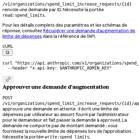
/v1/organizations/spend_limit_increase_requests/{id}
renvoie une demande par ID. Nécessite la portée
.
read:spend_limits
Pour les détails complets des paramètres et les schémas de
réponse, consultez
Récupérer une demande d'augmentation de
limite de dépenses
dans la référence de l'API.
cURL

curl
 "https://api.anthropic.com/v1/organizations/spend_
  --header
 "x-api-key: 
$ANTHROPIC_ADMIN_KEY
"

Approuver une demande d'augmentation
POST
/v1/organizations/spend_limit_increase_requests/{id}/ap
approuve une demande en attente : il écrit une limite de
dépenses par utilisateur au
fourni par l'administrateur
amount
pour le demandeur et fait passer la demande à
. La
approved
demande ne comporte pas de montant demandé ; vous
fournissez la nouvelle limite de dépenses lors de l'approbation.
Nécessite la portée
.
write:spend_limits