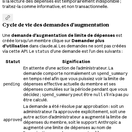
si la lecture des dépenses est temporairement indisponible ;
traitez-la comme informative, et non transactionnelle.

Cycle de vie des demandes d'augmentation
Une
demande d'augmentation de limite de dépenses
est
créée lorsqu'un membre clique sur
Demander plus
d'utilisation
dans claude.ai. Les demandes ne sont pas créées
via cette API. Le
d'une demande est l'un des suivants :
status
Statut
Signification
En attente d'une action de l'administrateur. La
demande comporte normalement un
spend_summary
en temps réel afin que vous puissiez voir la limite de
dépenses effective actuelle du membre et ses
pending
dépenses cumulées sur la période pendant que vous
décidez ;
peut être
s'il n'a pas pu
spend_summary
null
être calculé.
La demande a été résolue par approbation : soit un
administrateur l'a approuvée explicitement, soit une
autre action d'administrateur a augmenté la limite de
approved
dépenses du membre, soit le support Anthropic a
augmenté une limite de dépenses au nom de