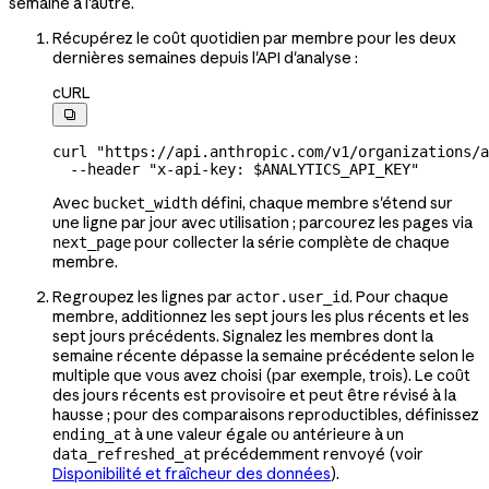
semaine à l'autre.
Récupérez le coût quotidien par membre pour les deux
dernières semaines depuis l'API d'analyse :
cURL

curl
 "https://api.anthropic.com/v1/organizations/a
  --header
 "x-api-key: 
$ANALYTICS_API_KEY
"
Avec
défini, chaque membre s'étend sur
bucket_width
une ligne par jour avec utilisation ; parcourez les pages via
pour collecter la série complète de chaque
next_page
membre.
Regroupez les lignes par
. Pour chaque
actor.user_id
membre, additionnez les sept jours les plus récents et les
sept jours précédents. Signalez les membres dont la
semaine récente dépasse la semaine précédente selon le
multiple que vous avez choisi (par exemple, trois). Le coût
des jours récents est provisoire et peut être révisé à la
hausse ; pour des comparaisons reproductibles, définissez
à une valeur égale ou antérieure à un
ending_at
précédemment renvoyé (voir
data_refreshed_at
Disponibilité et fraîcheur des données
).