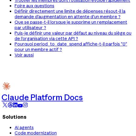
Trouver les membres dont l'utilisation évolue rapidement
Foire aux questions
Définir directement une limite de dépenses résout-il la
demande d'augmentation en attente d'un membre ?
Que se passe-t-il lorsque je supprime un remplacement
par utilisateur ?
Puis-je définir une valeur par défaut au niveau du siège ou
de l'organisation via cette API ?
Pourquoi period_to_date_spend affiche-t-il parfois "0"
pour un membre actif ?
Voir aussi
Claude Platform Docs
Solutions
AI agents
Code modernization