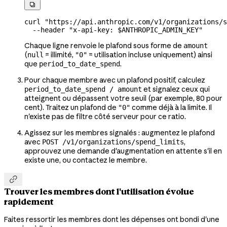

curl
 "https://api.anthropic.com/v1/organizations/s
  --header
 "x-api-key: 
$ANTHROPIC_ADMIN_KEY
"
Chaque ligne renvoie le plafond sous forme de
amount
(
= illimité,
= utilisation incluse uniquement) ainsi
null
"0"
que
.
period_to_date_spend
Pour chaque membre avec un plafond positif, calculez
et signalez ceux qui
period_to_date_spend / amount
atteignent ou dépassent votre seuil (par exemple, 80 pour
cent). Traitez un plafond de
comme déjà à la limite. Il
"0"
n'existe pas de filtre côté serveur pour ce ratio.
Agissez sur les membres signalés : augmentez le plafond
avec
,
POST /v1/organizations/spend_limits
approuvez une demande d'augmentation en attente s'il en
existe une, ou contactez le membre.

Trouver les membres dont l'utilisation évolue
rapidement
Faites ressortir les membres dont les dépenses ont bondi d'une