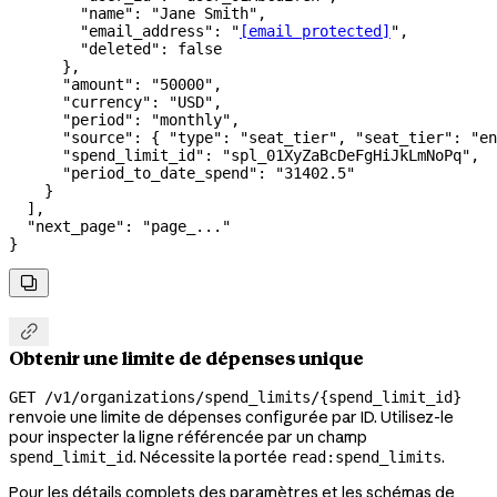
        "name"
: 
"Jane Smith"
,
        "email_address"
: 
"
[email protected]
"
,
        "deleted"
: 
false
      },
      "amount"
: 
"50000"
,
      "currency"
: 
"USD"
,
      "period"
: 
"monthly"
,
      "source"
: { 
"type"
: 
"seat_tier"
, 
"seat_tier"
: 
"en
      "spend_limit_id"
: 
"spl_01XyZaBcDeFgHiJkLmNoPq"
,
      "period_to_date_spend"
: 
"31402.5"
    }
  ],
  "next_page"
: 
"page_..."
}


Obtenir une limite de dépenses unique
GET /v1/organizations/spend_limits/{spend_limit_id}
renvoie une limite de dépenses configurée par ID. Utilisez-le
pour inspecter la ligne référencée par un champ
. Nécessite la portée
.
spend_limit_id
read:spend_limits
Pour les détails complets des paramètres et les schémas de