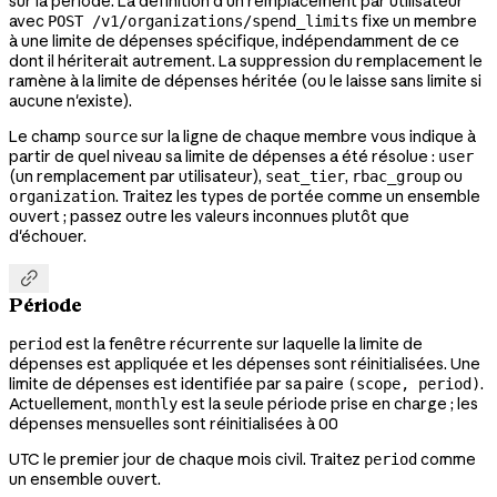
sur la période. La définition d'un remplacement par utilisateur
avec
fixe un membre
POST /v1/organizations/spend_limits
à une limite de dépenses spécifique, indépendamment de ce
dont il hériterait autrement. La suppression du remplacement le
ramène à la limite de dépenses héritée (ou le laisse sans limite si
aucune n'existe).
Le champ
sur la ligne de chaque membre vous indique à
source
partir de quel niveau sa limite de dépenses a été résolue :
user
(un remplacement par utilisateur),
,
ou
seat_tier
rbac_group
. Traitez les types de portée comme un ensemble
organization
ouvert ; passez outre les valeurs inconnues plutôt que
d'échouer.

Période
est la fenêtre récurrente sur laquelle la limite de
period
dépenses est appliquée et les dépenses sont réinitialisées. Une
limite de dépenses est identifiée par sa paire
.
(scope, period)
Actuellement,
est la seule période prise en charge ; les
monthly
dépenses mensuelles sont réinitialisées à 00
UTC le premier jour de chaque mois civil. Traitez
comme
period
un ensemble ouvert.