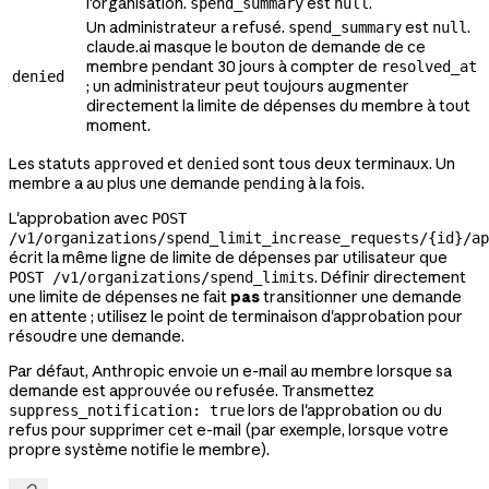
l'organisation.
est
.
spend_summary
null
Un administrateur a refusé.
est
.
spend_summary
null
claude.ai masque le bouton de demande de ce
membre pendant 30 jours à compter de
resolved_at
denied
; un administrateur peut toujours augmenter
directement la limite de dépenses du membre à tout
moment.
Les statuts
et
sont tous deux terminaux. Un
approved
denied
membre a au plus une demande
à la fois.
pending
L'approbation avec
POST
/v1/organizations/spend_limit_increase_requests/{id}/ap
écrit la même ligne de limite de dépenses par utilisateur que
. Définir directement
POST /v1/organizations/spend_limits
une limite de dépenses ne fait
pas
transitionner une demande
en attente ; utilisez le point de terminaison d'approbation pour
résoudre une demande.
Par défaut, Anthropic envoie un e-mail au membre lorsque sa
demande est approuvée ou refusée. Transmettez
lors de l'approbation ou du
suppress_notification: true
refus pour supprimer cet e-mail (par exemple, lorsque votre
propre système notifie le membre).