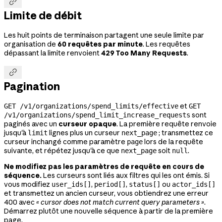

Limite de débit
Les huit points de terminaison partagent une seule limite par
organisation de
60 requêtes par minute
. Les requêtes
dépassant la limite renvoient
429 Too Many Requests
.

Pagination
et
GET /v1/organizations/spend_limits/effective
GET
sont
/v1/organizations/spend_limit_increase_requests
paginés avec un
curseur opaque
. La première requête renvoie
jusqu'à
lignes plus un curseur
; transmettez ce
limit
next_page
curseur inchangé comme paramètre
lors de la requête
page
suivante, et répétez jusqu'à ce que
soit
.
next_page
null
Ne modifiez pas les paramètres de requête en cours de
séquence.
Les curseurs sont liés aux filtres qui les ont émis. Si
vous modifiez
,
,
ou
user_ids[]
period[]
status[]
actor_ids[]
et transmettez un ancien curseur, vous obtiendrez une erreur
400 avec
« cursor does not match current query parameters »
.
Démarrez plutôt une nouvelle séquence à partir de la première
page.