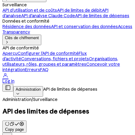
Surveillance
API d'utilisation et de coûts
API de limites de débit
API
d'analyse
API d'analyse Claude Code
API de limites de dépenses
Données et conformité
Résidence des données
API et conservation des données
Access
Transparency
Clés de chiffrement

API de conformité
Aperçu
Configurer l'API de conformité
Flux
d'activité
Conversations, fichiers et projets
Organisations,
utilisateurs, rôles, groupes et paramètres
Concevoir votre
intégration
Erreurs
FAQ

Log in

API de limites de dépenses
Administration

Administration
/
Surveillance
API des limites de dépenses
Copy page