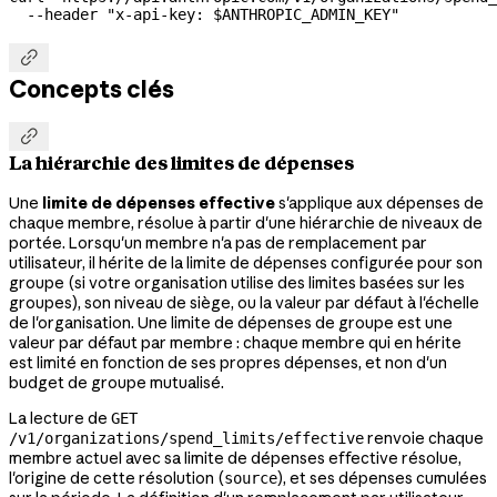
  --header
 "x-api-key: 
$ANTHROPIC_ADMIN_KEY
"

Concepts clés

La hiérarchie des limites de dépenses
Une
limite de dépenses effective
s'applique aux dépenses de
chaque membre, résolue à partir d'une hiérarchie de niveaux de
portée. Lorsqu'un membre n'a pas de remplacement par
utilisateur, il hérite de la limite de dépenses configurée pour son
groupe (si votre organisation utilise des limites basées sur les
groupes), son niveau de siège, ou la valeur par défaut à l'échelle
de l'organisation. Une limite de dépenses de groupe est une
valeur par défaut par membre : chaque membre qui en hérite
est limité en fonction de ses propres dépenses, et non d'un
budget de groupe mutualisé.
La lecture de
GET
renvoie chaque
/v1/organizations/spend_limits/effective
membre actuel avec sa limite de dépenses effective résolue,
l'origine de cette résolution (
), et ses dépenses cumulées
source