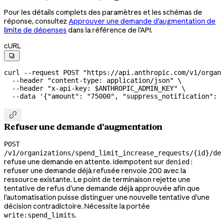
Pour les détails complets des paramètres et les schémas de
réponse, consultez
Approuver une demande d'augmentation de
limite de dépenses
dans la référence de l'API.
cURL

curl
 --request
 POST
 "https://api.anthropic.com/v1/organ
  --header
 "content-type: application/json"
 \
  --header
 "x-api-key: 
$ANTHROPIC_ADMIN_KEY
"
 \
  --data
 '{"amount": "75000", "suppress_notification": 

Refuser une demande d'augmentation
POST
/v1/organizations/spend_limit_increase_requests/{id}/de
refuse une demande en attente. Idempotent sur
:
denied
refuser une demande déjà refusée renvoie 200 avec la
ressource existante. Le point de terminaison rejette une
tentative de refus d'une demande déjà approuvée afin que
l'automatisation puisse distinguer une nouvelle tentative d'une
décision contradictoire. Nécessite la portée
.
write:spend_limits