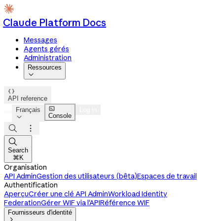
Claude Platform Docs
Messages
Agents gérés
Administration
Ressources


API reference

Français
Log in
Console




Search
⌘K
Organisation
API Admin
Gestion des utilisateurs (bêta)
Espaces de travail
Authentification
Aperçu
Créer une clé API Admin
Workload Identity
Federation
Gérer WIF via l'API
Référence WIF
Fournisseurs d'identité
