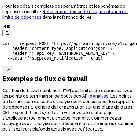
Pour les détails complets des paramètres et les schémas de
réponse, consultez
Refuser une demande d'augmentation de
limite de dépenses
dans la référence de l'API.
cURL

curl
 --request
 POST
 "https://api.anthropic.com/v1/organ
  --header
 "content-type: application/json"
 \
  --header
 "x-api-key: 
$ANTHROPIC_ADMIN_KEY
"
 \
  --data
 '{"suppress_notification": true}'

Exemples de flux de travail
Ces flux de travail combinent l'API des limites de dépenses avec
les points de terminaison de coûts des
API d'analyse
. Les points
de terminaison de coûts d'analyse sont conçus pour les rapports
de dépenses à l'échelle de l'organisation sur une plage de dates.
renvoie le plafond qui
GET /spend_limits/effective
s'applique actuellement à chaque membre. Commencez un
balayage avec l'analyse pour découvrir quels membres examiner,
puis lisez leurs plafonds actuels avec
.
/effective