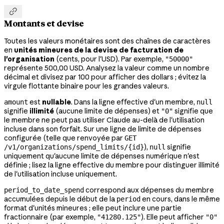

Montants et devise
Toutes les valeurs monétaires sont des chaînes de caractères
en
unités mineures de la devise de facturation de
l'organisation
(cents, pour l'USD). Par exemple,
"50000"
représente 500,00 USD. Analysez la valeur comme un nombre
décimal et divisez par 100 pour afficher des dollars ; évitez la
virgule flottante binaire pour les grandes valeurs.
est
nullable
. Dans la ligne effective d'un membre,
amount
null
signifie
illimité
(aucune limite de dépenses) et
signifie que
"0"
le membre ne peut pas utiliser Claude au-delà de l'utilisation
incluse dans son forfait. Sur une ligne de limite de dépenses
configurée (telle que renvoyée par
GET
),
signifie
/v1/organizations/spend_limits/{id}
null
uniquement qu'aucune limite de dépenses numérique n'est
définie ; lisez la ligne effective du membre pour distinguer illimité
de l'utilisation incluse uniquement.
correspond aux dépenses du membre
period_to_date_spend
accumulées depuis le début de la
en cours, dans le même
period
format d'unités mineures ; elle peut inclure une partie
fractionnaire (par exemple,
). Elle peut afficher
"41280.125"
"0"