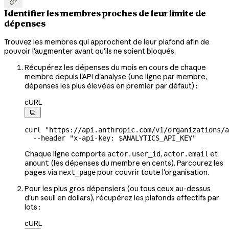

Identifier les membres proches de leur limite de
dépenses
Trouvez les membres qui approchent de leur plafond afin de
pouvoir l'augmenter avant qu'ils ne soient bloqués.
Récupérez les dépenses du mois en cours de chaque
membre depuis l'API d'analyse (une ligne par membre,
dépenses les plus élevées en premier par défaut) :
cURL

curl
 "https://api.anthropic.com/v1/organizations/a
  --header
 "x-api-key: 
$ANALYTICS_API_KEY
"
Chaque ligne comporte
,
et
actor.user_id
actor.email
(les dépenses du membre en cents). Parcourez les
amount
pages via
pour couvrir toute l'organisation.
next_page
Pour les plus gros dépensiers (ou tous ceux au-dessus
d'un seuil en dollars), récupérez les plafonds effectifs par
lots :
cURL