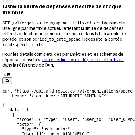
Lister la limite de dépenses effective de chaque
membre
renvoie
GET /v1/organizations/spend_limits/effective
une ligne par membre actuel, reflétant la limite de dépenses
effective de chaque membre, sa
dans la hiérarchie de
source
portée, et son
. Nécessite la portée
period_to_date_spend
.
read:spend_limits
Pour les détails complets des paramètres et les schémas de
réponse, consultez
Lister les limites de dépenses effectives
dans la référence de l'API.
cURL

curl
 "https://api.anthropic.com/v1/organizations/spend_
  --header
 "x-api-key: 
$ANTHROPIC_ADMIN_KEY
"
{
  "data"
: [
    {
      "scope"
: { 
"type"
: 
"user"
, 
"user_id"
: 
"user_01AbC
      "actor"
: {
        "type"
: 
"user_actor"
,
        "user_id"
: 
"user_01AbCdEfGh"
,