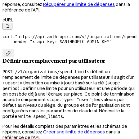
réponse, consultez
Récupérer une limite de dépenses
dans la
référence de l'API.
cURL

curl
 "https://api.anthropic.com/v1/organizations/spend_
  --header
 "x-api-key: 
$ANTHROPIC_ADMIN_KEY
"

Définir un remplacement par utilisateur
définit un
POST /v1/organizations/spend_limits
remplacement de limite de dépenses par utilisateur. Il s'agit d'un
« upsert » (insertion ou mise à jour) basé sur la clé
(scope,
: définir une limite pour un utilisateur et une période qui
period)
en possède déjà une l'écrase sur place. Ce point de terminaison
accepte uniquement
; les valeurs par
scope.type: "user"
défaut au niveau du siège, du groupe et de l'organisation sont
configurées dans les paramètres de claude.ai. Nécessite la
portée
.
write:spend_limits
Pour les détails complets des paramètres et les schémas de
réponse, consultez
Créer une limite de dépenses
dans la
référence de l'API.