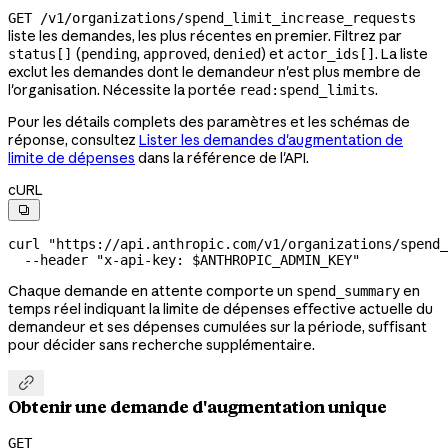
GET /v1/organizations/spend_limit_increase_requests
liste les demandes, les plus récentes en premier. Filtrez par
(
,
,
) et
. La liste
status[]
pending
approved
denied
actor_ids[]
exclut les demandes dont le demandeur n'est plus membre de
l'organisation. Nécessite la portée
.
read:spend_limits
Pour les détails complets des paramètres et les schémas de
réponse, consultez
Lister les demandes d'augmentation de
limite de dépenses
dans la référence de l'API.
cURL

curl
 "https://api.anthropic.com/v1/organizations/spend_
  --header
 "x-api-key: 
$ANTHROPIC_ADMIN_KEY
"
Chaque demande en attente comporte un
en
spend_summary
temps réel indiquant la limite de dépenses effective actuelle du
demandeur et ses dépenses cumulées sur la période, suffisant
pour décider sans recherche supplémentaire.

Obtenir une demande d'augmentation unique
GET