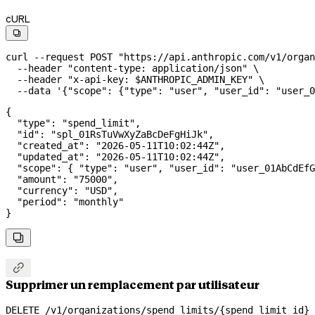
cURL

curl
 --request
 POST
 "https://api.anthropic.com/v1/organ
  --header
 "content-type: application/json"
 \
  --header
 "x-api-key: 
$ANTHROPIC_ADMIN_KEY
"
 \
  --data
 '{"scope": {"type": "user", "user_id": "user_
{
  "type"
: 
"spend_limit"
,
  "id"
: 
"spl_01RsTuVwXyZaBcDeFgHiJk"
,
  "created_at"
: 
"2026-05-11T10:02:44Z"
,
  "updated_at"
: 
"2026-05-11T10:02:44Z"
,
  "scope"
: { 
"type"
: 
"user"
, 
"user_id"
: 
"user_01AbCdEfG
  "amount"
: 
"75000"
,
  "currency"
: 
"USD"
,
  "period"
: 
"monthly"
}


Supprimer un remplacement par utilisateur
DELETE /v1/organizations/spend_limits/{spend_limit_id}