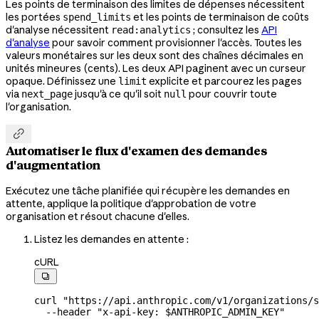
Les points de terminaison des limites de dépenses nécessitent
les portées
et les points de terminaison de coûts
spend_limits
d'analyse nécessitent
; consultez les
API
read:analytics
d'analyse
pour savoir comment provisionner l'accès. Toutes les
valeurs monétaires sur les deux sont des chaînes décimales en
unités mineures (cents). Les deux API paginent avec un curseur
opaque. Définissez une
explicite et parcourez les pages
limit
via
jusqu'à ce qu'il soit
pour couvrir toute
next_page
null
l'organisation.

Automatiser le flux d'examen des demandes
d'augmentation
Exécutez une tâche planifiée qui récupère les demandes en
attente, applique la politique d'approbation de votre
organisation et résout chacune d'elles.
Listez les demandes en attente :
cURL

curl
 "https://api.anthropic.com/v1/organizations/s
  --header
 "x-api-key: 
$ANTHROPIC_ADMIN_KEY
"