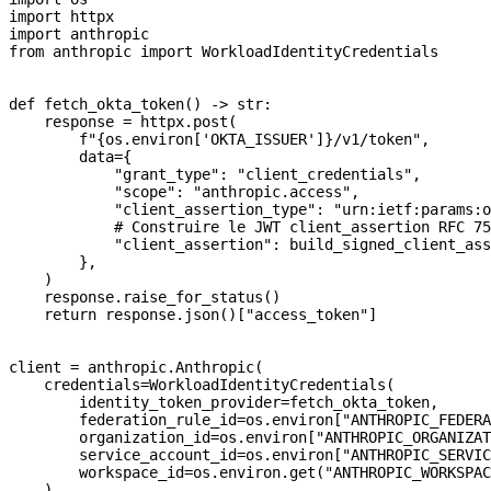
import
 httpx
import
 anthropic
from
 anthropic 
import
 WorkloadIdentityCredentials
def
 fetch_okta_token
() -> 
str
:
    response 
=
 httpx.post(
        f
"
{
os.environ[
'OKTA_ISSUER'
]
}
/v1/token"
,
        data
=
{
            "grant_type"
: 
"client_credentials"
,
            "scope"
: 
"anthropic.access"
,
            "client_assertion_type"
: 
"urn:ietf:params:o
            # Construire le JWT client_assertion RFC 75
            "client_assertion"
: build_signed_client_ass
        },
    )
    response.raise_for_status()
    return
 response.json()[
"access_token"
]
client 
=
 anthropic.Anthropic(
    credentials
=
WorkloadIdentityCredentials(
        identity_token_provider
=
fetch_okta_token,
        federation_rule_id
=
os.environ[
"ANTHROPIC_FEDERA
        organization_id
=
os.environ[
"ANTHROPIC_ORGANIZAT
        service_account_id
=
os.environ[
"ANTHROPIC_SERVIC
        workspace_id
=
os.environ.get(
"ANTHROPIC_WORKSPAC
    ),