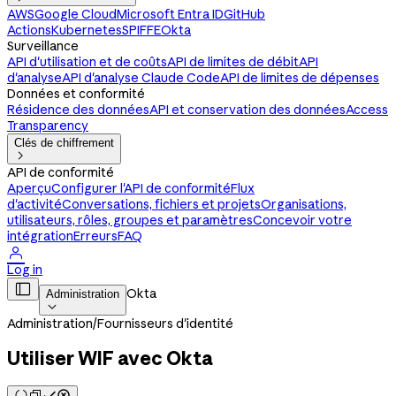
AWS
Google Cloud
Microsoft Entra ID
GitHub
Actions
Kubernetes
SPIFFE
Okta
Surveillance
API d'utilisation et de coûts
API de limites de débit
API
d'analyse
API d'analyse Claude Code
API de limites de dépenses
Données et conformité
Résidence des données
API et conservation des données
Access
Transparency
Clés de chiffrement

API de conformité
Aperçu
Configurer l'API de conformité
Flux
d'activité
Conversations, fichiers et projets
Organisations,
utilisateurs, rôles, groupes et paramètres
Concevoir votre
intégration
Erreurs
FAQ

Log in

Okta
Administration

Administration
/
Fournisseurs d'identité
Utiliser WIF avec Okta