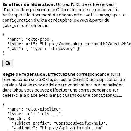
Émetteur de fédération :
Utilisez l'URL de votre serveur
d'autorisation personnalisé Okta et le mode de découverte.
Anthropic lit le document de découverte
.well-known/openid-
d'Okta et récupère le JWKS à partir du
configuration
qu'il annonce.
jwks_uri
{
  "name"
: 
"okta-prod"
,
  "issuer_url"
: 
"https://acme.okta.com/oauth2/aus1a2b3c
  "jwks"
: { 
"type"
: 
"discovery"
 }
}

Règle de fédération :
Effectuez une correspondance sur la
revendication
d'Okta, qui est le Client ID de l'application de
sub
service. Si vous avez défini des revendications personnalisées
dans Okta, vous pouvez effectuer une correspondance sur
celles-ci à la place avec la map
ou une
CEL.
claims
condition
{
  "name"
: 
"okta-pipeline"
,
  "issuer_id"
: 
"fdis_..."
,
  "match"
: {
    "subject_prefix"
: 
"0oa1b2c3d4e5f6g7h8i9"
,
    "audience"
: 
"https://api.anthropic.com"