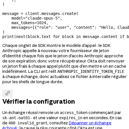
)
message 
=
 client.messages.create(
    model
=
"claude-opus-5"
,
    max_tokens
=
1024
,
    messages
=
[{
"role"
: 
"user"
, 
"content"
: 
"Hello, Claud
)
print
(
next
(block.text 
for
 block 
in
 message.content 
if
 b
Chaque onglet de SDK montre le modèle d'appel : le SDK
Anthropic appelle à nouveau votre fournisseur de jeton
d'identité chaque fois que le jeton d'accès Anthropic approche
de son expiration, donc votre récupérateur Okta doit renvoyer
un jeton frais à chaque appel plutôt que d'en mettre un en cache
indéfiniment. La CLI
relit
ant
ANTHROPIC_IDENTITY_TOKEN_FILE
à chaque échange, donc actualisez ce fichier à intervalle régulier
pour les shells de longue durée.

Vérifier la configuration
Un échange réussi renvoie un
commençant par
access_token
et une valeur
en secondes. En cas
sk-ant-oat01-
expires_in
de
, consultez
Dépanner un échange
400 invalid_grant
échoué
; la cause la plus courante côté Okta est une