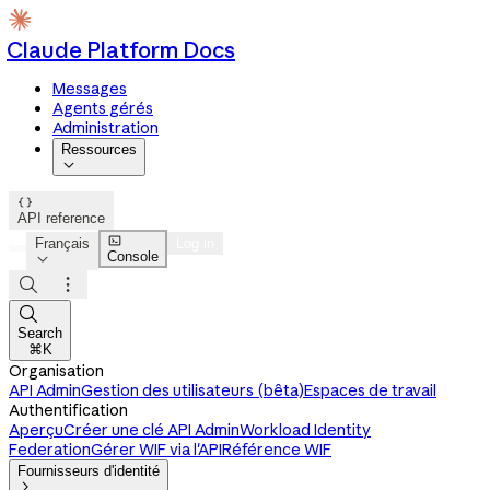
Claude Platform Docs
Messages
Agents gérés
Administration
Ressources


API reference

Français
Log in
Console




Search
⌘K
Organisation
API Admin
Gestion des utilisateurs (bêta)
Espaces de travail
Authentification
Aperçu
Créer une clé API Admin
Workload Identity
Federation
Gérer WIF via l'API
Référence WIF
Fournisseurs d'identité
