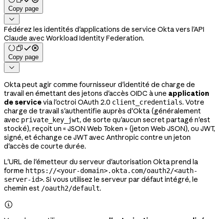
Copy page

Fédérez les identités d'applications de service Okta vers l'API
Claude avec Workload Identity Federation.
Copy page

Okta peut agir comme fournisseur d'identité de charge de
travail en émettant des jetons d'accès OIDC à une
application
de service
via l'octroi OAuth 2.0
. Votre
client_credentials
charge de travail s'authentifie auprès d'Okta (généralement
avec
, de sorte qu'aucun secret partagé n'est
private_key_jwt
stocké), reçoit un « JSON Web Token » (jeton Web JSON), ou JWT,
signé, et échange ce JWT avec Anthropic contre un jeton
d'accès de courte durée.
L'URL de l'émetteur du serveur d'autorisation Okta prend la
forme
https://<your-domain>.okta.com/oauth2/<auth-
. Si vous utilisez le serveur par défaut intégré, le
server-id>
chemin est
.
/oauth2/default
