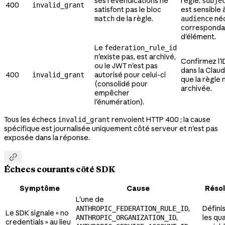
ses revendications ne
règle.
subje
400
invalid_grant
satisfont pas le bloc
est sensible à
de la règle.
néc
match
audience
corresponda
d'élément.
Le
federation_rule_id
n'existe pas, est archivé,
Confirmez l'I
ou le JWT n'est pas
dans la Clau
400
autorisé pour celui-ci
invalid_grant
que la règle 
(consolidé pour
archivée.
empêcher
l'énumération).
Tous les échecs
renvoient HTTP 400 ; la cause
invalid_grant
spécifique est journalisée uniquement côté serveur et n'est pas
exposée dans la réponse.

Échecs courants côté SDK
Symptôme
Cause
Résol
L'une de
,
Défini
ANTHROPIC_FEDERATION_RULE_ID
Le SDK signale « no
,
les qu
ANTHROPIC_ORGANIZATION_ID
credentials » au lieu