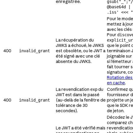
enregistrée.
gsub("_";"/
@base64d | 
.iss' <<< "
Pour le mod
mettez à jour
avec les clés
Pour
discov
La récupération du
explicit_ur
JWKS a échoué, le JWKS
que le point 
400
est obsolète, ou le JWT a
terminaison 
invalid_grant
été signé avec une clé
joignable sur 
absente du JWKS.
si l'émetteu
fait tourner 
signature, co
Rotation des 
en cache
.
La revendication
du
Confirmez q
exp
JWT est dans le passé
fournisseur d
400
(au-delà de la fenêtre de
projette un j
invalid_grant
tolérance de 30
que le SDK rel
secondes).
de jeton.
Décodez le 
comparez c
Le JWT a été vérifié mais
revendicatio