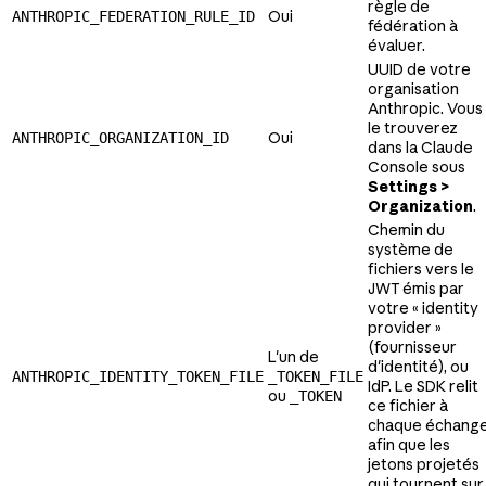
règle de
Oui
ANTHROPIC_FEDERATION_RULE_ID
fédération à
évaluer.
UUID de votre
organisation
Anthropic. Vous
le trouverez
Oui
ANTHROPIC_ORGANIZATION_ID
dans la Claude
Console sous
Settings >
Organization
.
Chemin du
système de
fichiers vers le
JWT émis par
votre « identity
provider »
(fournisseur
L'un de
d'identité), ou
ANTHROPIC_IDENTITY_TOKEN_FILE
_TOKEN_FILE
IdP. Le SDK relit
ou
_TOKEN
ce fichier à
chaque échang
afin que les
jetons projetés
qui tournent sur