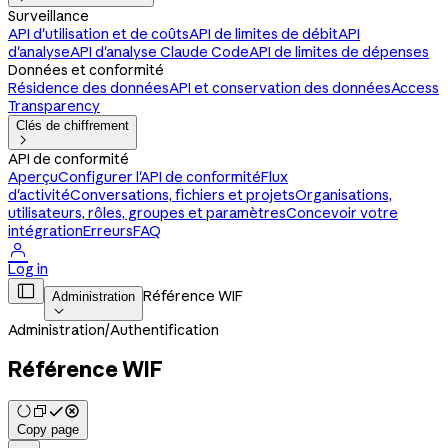
Surveillance
API d'utilisation et de coûts
API de limites de débit
API
d'analyse
API d'analyse Claude Code
API de limites de dépenses
Données et conformité
Résidence des données
API et conservation des données
Access
Transparency
Clés de chiffrement

API de conformité
Aperçu
Configurer l'API de conformité
Flux
d'activité
Conversations, fichiers et projets
Organisations,
utilisateurs, rôles, groupes et paramètres
Concevoir votre
intégration
Erreurs
FAQ

Log in

Référence WIF
Administration

Administration
/
Authentification
Référence WIF
Copy page