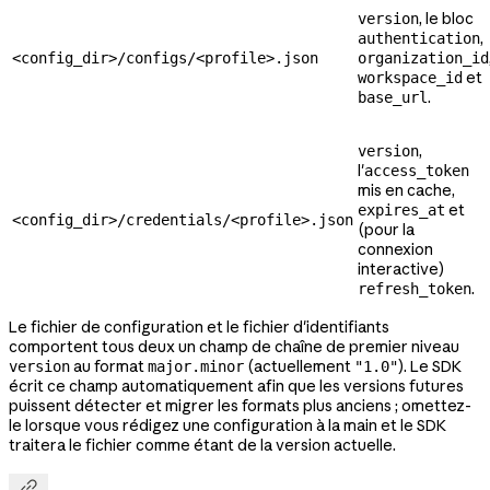
, le bloc
version
,
authentication
<config_dir>/configs/<profile>.json
organization_id
et
workspace_id
.
base_url
,
version
l'
access_token
mis en cache,
et
expires_at
<config_dir>/credentials/<profile>.json
(pour la
connexion
interactive)
.
refresh_token
Le fichier de configuration et le fichier d'identifiants
comportent tous deux un champ de chaîne de premier niveau
au format
(actuellement
). Le SDK
version
major.minor
"1.0"
écrit ce champ automatiquement afin que les versions futures
puissent détecter et migrer les formats plus anciens ; omettez-
le lorsque vous rédigez une configuration à la main et le SDK
traitera le fichier comme étant de la version actuelle.
