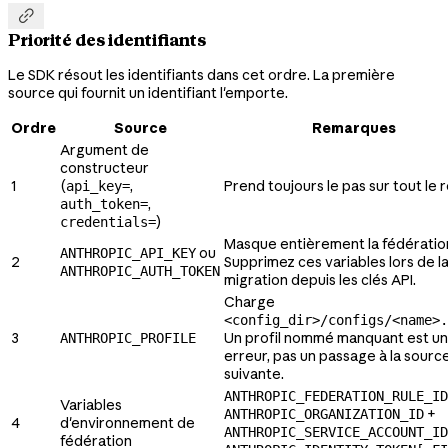

Priorité des identifiants
Le SDK résout les identifiants dans cet ordre. La première
source qui fournit un identifiant l'emporte.
Ordre
Source
Remarques
Argument de
constructeur
1
(
,
Prend toujours le pas sur tout le r
api_key=
,
auth_token=
)
credentials=
Masque entièrement la fédératio
ou
ANTHROPIC_API_KEY
2
Supprimez ces variables lors de l
ANTHROPIC_AUTH_TOKEN
migration depuis les clés API.
Charge
<config_dir>/configs/<name>.
3
Un profil nommé manquant est u
ANTHROPIC_PROFILE
erreur, pas un passage à la sourc
suivante.
ANTHROPIC_FEDERATION_RULE_ID
Variables
+
ANTHROPIC_ORGANIZATION_ID
4
d'environnement de
ANTHROPIC_SERVICE_ACCOUNT_ID
fédération