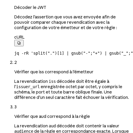
Décoder le JWT
Décodez l'assertion que vous avez envoyée afin de
pouvoir comparer chaque revendication avec la
configuration de votre émetteur et de votre règle :
cURL

jq
 -rR
 'split(".")[1] | gsub("-";"+") | gsub("_";"
2
Vérifier que iss correspond à l'émetteur
La revendication
décodée doit être égale à
iss
l'
enregistrée octet par octet, y compris le
issuer_url
schéma, le port et toute barre oblique finale. Une
différence d'un seul caractère fait échouer la vérification.
3
Vérifier que aud correspond à la règle
La revendication
décodée doit contenir la valeur
aud
de la règle en correspondance exacte. Lorsque
audience