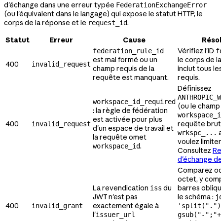
d'échange dans une erreur typée
FederationExchangeError
(ou l'équivalent dans le langage) qui expose le statut HTTP, le
corps de la réponse et le
.
request_id
Statut
Erreur
Cause
Résol
Vérifiez l'ID
federation_rule_id
f
est mal formé ou un
le corps de l
400
invalid_request
champ requis de la
inclut tous l
requête est manquant.
requis.
Définissez
ANTHROPIC_W
workspace_id_required
(ou le champ
: la règle de fédération
workspace_i
est activée pour plus
400
requête brute
invalid_request
d'un espace de travail et
a
wrkspc_...
la requête omet
voulez limiter
.
workspace_id
Consultez
Re
d'échange de
Comparez oc
octet, y comp
La revendication
du
barres obliqu
iss
JWT n'est pas
le schéma :
j
400
exactement égale à
invalid_grant
'split(".")
l'
issuer_url
gsub("-";"+