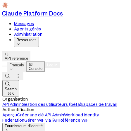
Claude Platform Docs
Messages
Agents gérés
Administration
Ressources


API reference

Français
Log in
Console




Search
⌘K
Organisation
API Admin
Gestion des utilisateurs (bêta)
Espaces de travail
Authentification
Aperçu
Créer une clé API Admin
Workload Identity
Federation
Gérer WIF via l'API
Référence WIF
Fournisseurs d'identité
