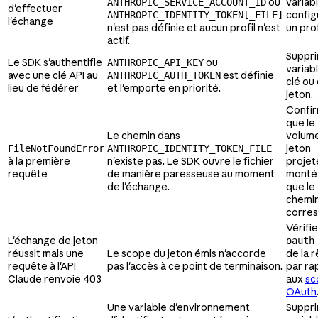
ou
variab
ANTHROPIC_SERVICE_ACCOUNT_ID
d'effectuer
config
ANTHROPIC_IDENTITY_TOKEN[_FILE]
l'échange
n'est pas définie et aucun profil n'est
un prof
actif.
Suppri
Le SDK s'authentifie
ou
ANTHROPIC_API_KEY
variab
avec une clé API au
est définie
ANTHROPIC_AUTH_TOKEN
clé ou
lieu de fédérer
et l'emporte en priorité.
jeton.
Confi
que le
Le chemin dans
volum
jeton
FileNotFoundError
ANTHROPIC_IDENTITY_TOKEN_FILE
à la première
n'existe pas. Le SDK ouvre le fichier
projet
requête
de manière paresseuse au moment
monté
de l'échange.
que le
chemi
corre
Vérifie
L'échange de jeton
oauth
réussit mais une
Le scope du jeton émis n'accorde
de la 
requête à l'API
pas l'accès à ce point de terminaison.
par ra
Claude renvoie 403
aux
sc
OAuth
Une variable d'environnement
Suppri