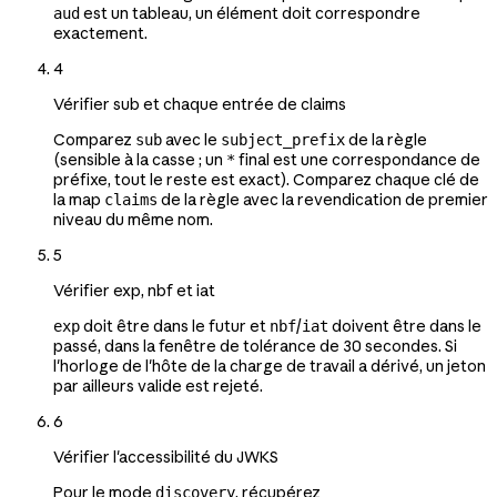
est un tableau, un élément doit correspondre
aud
exactement.
4
Vérifier sub et chaque entrée de claims
Comparez
avec le
de la règle
sub
subject_prefix
(sensible à la casse ; un
final est une correspondance de
*
préfixe, tout le reste est exact). Comparez chaque clé de
la map
de la règle avec la revendication de premier
claims
niveau du même nom.
5
Vérifier exp, nbf et iat
doit être dans le futur et
/
doivent être dans le
exp
nbf
iat
passé, dans la fenêtre de tolérance de 30 secondes. Si
l'horloge de l'hôte de la charge de travail a dérivé, un jeton
par ailleurs valide est rejeté.
6
Vérifier l'accessibilité du JWKS
Pour le mode
, récupérez
discovery