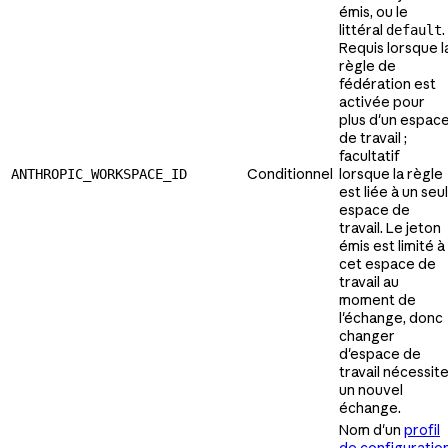
émis, ou le
littéral
.
default
Requis lorsque l
règle de
fédération est
activée pour
plus d'un espac
de travail ;
facultatif
Conditionnel
lorsque la règle
ANTHROPIC_WORKSPACE_ID
est liée à un seul
espace de
travail. Le jeton
émis est limité à
cet espace de
travail au
moment de
l'échange, donc
changer
d'espace de
travail nécessit
un nouvel
échange.
Nom d'un
profil