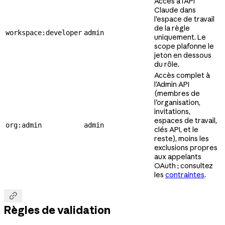
Accès à l'API
Claude dans
l'espace de travail
de la règle
workspace:developer
admin
uniquement. Le
scope plafonne le
jeton en dessous
du rôle.
Accès complet à
l'Admin API
(membres de
l'organisation,
invitations,
espaces de travail,
org:admin
admin
clés API, et le
reste), moins les
exclusions propres
aux appelants
OAuth ; consultez
les
contraintes
.

Règles de validation