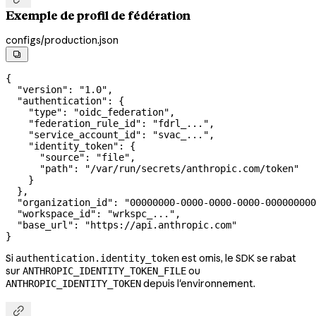
Exemple de profil de fédération
configs/production.json

{
  "version"
: 
"1.0"
,
  "authentication"
: {
    "type"
: 
"oidc_federation"
,
    "federation_rule_id"
: 
"fdrl_..."
,
    "service_account_id"
: 
"svac_..."
,
    "identity_token"
: {
      "source"
: 
"file"
,
      "path"
: 
"/var/run/secrets/anthropic.com/token"
    }
  },
  "organization_id"
: 
"00000000-0000-0000-0000-000000000
  "workspace_id"
: 
"wrkspc_..."
,
  "base_url"
: 
"https://api.anthropic.com"
}
Si
est omis, le SDK se rabat
authentication.identity_token
sur
ou
ANTHROPIC_IDENTITY_TOKEN_FILE
depuis l'environnement.
ANTHROPIC_IDENTITY_TOKEN
