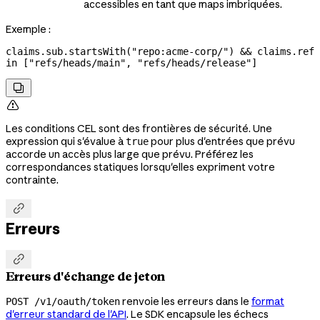
accessibles en tant que maps imbriquées.
Exemple :
claims.sub.startsWith("repo:acme-corp/") && claims.ref 
in ["refs/heads/main", "refs/heads/release"]


Les conditions CEL sont des frontières de sécurité. Une
expression qui s'évalue à
pour plus d'entrées que prévu
true
accorde un accès plus large que prévu. Préférez les
correspondances statiques lorsqu'elles expriment votre
contrainte.

Erreurs

Erreurs d'échange de jeton
renvoie les erreurs dans le
format
POST /v1/oauth/token
d'erreur standard de l'API
. Le SDK encapsule les échecs