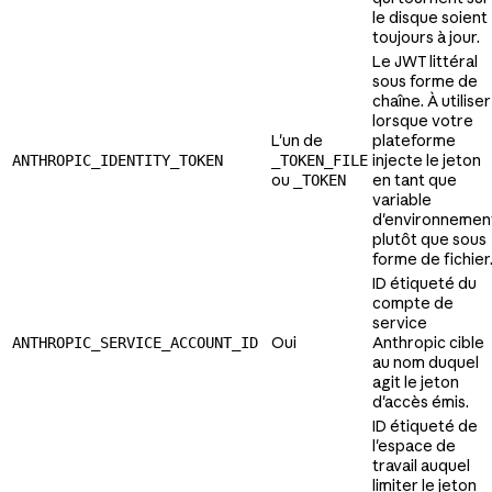
le disque soient
toujours à jour.
Le JWT littéral
sous forme de
chaîne. À utiliser
lorsque votre
L'un de
plateforme
injecte le jeton
ANTHROPIC_IDENTITY_TOKEN
_TOKEN_FILE
ou
en tant que
_TOKEN
variable
d'environnemen
plutôt que sous
forme de fichier
ID étiqueté du
compte de
service
Oui
Anthropic cible
ANTHROPIC_SERVICE_ACCOUNT_ID
au nom duquel
agit le jeton
d'accès émis.
ID étiqueté de
l'espace de
travail auquel
limiter le jeton