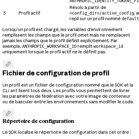
ANTHROPIC_IDENTITY_TOKEN[_FI
Résolu à partir de
5
Profil actif
, 
<config_dir>/active_config
repli sur un profil nommé
default
Lorsqu'un profil est chargé, les variables d'environnement
remplissent les champs que le profil omet mais ne remplacent
jamais les champs que le profil définit explicitement. Par
exemple,
remplit
ANTHROPIC_WORKSPACE_ID
workspace_id
uniquement lorsque le profil actif ne le définit pas.

Fichier de configuration de profil
Un profil est un fichier de configuration nommé que le SDK et la
CLI
lisent tous deux. Les profils vous permettent de livrer
ant
les paramètres de fédération avec votre image de conteneur
ou de basculer entre les environnements sans modifier le code.

Répertoire de configuration
Le SDK localise le répertoire de configuration dans cet ordre :