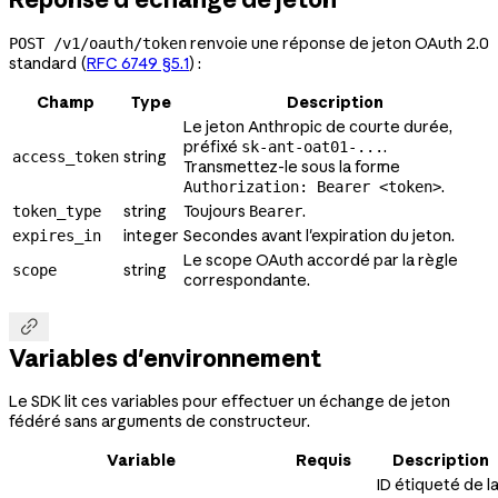
renvoie une réponse de jeton OAuth 2.0
POST /v1/oauth/token
standard (
RFC 6749 §5.1
) :
Champ
Type
Description
Le jeton Anthropic de courte durée,
préfixé
.
sk-ant-oat01-...
string
access_token
Transmettez-le sous la forme
.
Authorization: Bearer <token>
string
Toujours
.
token_type
Bearer
integer
Secondes avant l'expiration du jeton.
expires_in
Le scope OAuth accordé par la règle
string
scope
correspondante.

Variables d'environnement
Le SDK lit ces variables pour effectuer un échange de jeton
fédéré sans arguments de constructeur.
Variable
Requis
Description
ID étiqueté de l