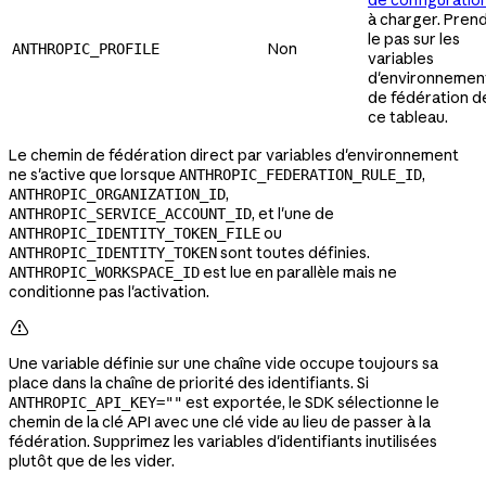
de configuratio
à charger. Pren
le pas sur les
Non
ANTHROPIC_PROFILE
variables
d'environnemen
de fédération d
ce tableau.
Le chemin de fédération direct par variables d'environnement
ne s'active que lorsque
,
ANTHROPIC_FEDERATION_RULE_ID
,
ANTHROPIC_ORGANIZATION_ID
, et l'une de
ANTHROPIC_SERVICE_ACCOUNT_ID
ou
ANTHROPIC_IDENTITY_TOKEN_FILE
sont toutes définies.
ANTHROPIC_IDENTITY_TOKEN
est lue en parallèle mais ne
ANTHROPIC_WORKSPACE_ID
conditionne pas l'activation.

Une variable définie sur une chaîne vide occupe toujours sa
place dans la chaîne de priorité des identifiants. Si
est exportée, le SDK sélectionne le
ANTHROPIC_API_KEY=""
chemin de la clé API avec une clé vide au lieu de passer à la
fédération. Supprimez les variables d'identifiants inutilisées
plutôt que de les vider.