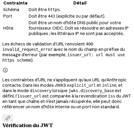
Contrainte
Détail
Schéma
Doit être
.
https
Port
Doit être
(explicite ou par défaut).
443
Doit être un nom d'hôte DNS public pour votre
Hôte
fournisseur OIDC. Doit se résoudre en adresses IP
publiques ; les littéraux IP ne sont pas acceptés.
Les échecs de validation d'URL renvoient
400
avec le nom du champ en préfixe du
invalid_request_error
message d'erreur (par exemple,
issuer_url: url must use
).
https scheme

Les contraintes d'URL ne s'appliquent qu'aux URL qu'Anthropic
contacte. Dans les modes JWKS
et
, et
explicit_url
inline
dans le mode
lorsque
est
discovery
jwks.discovery_base
défini, l'
est comparée à la revendication
du JWT
issuer_url
iss
en tant que chaîne et n'est jamais récupérée, elle peut donc
référencer un nom d'hôte interne ou un port non standard.

Vérification du JWT