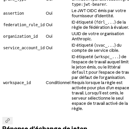
.
type:jwt-bearer
Le JWT OIDC émis par votre
Oui
assertion
fournisseur d'identité.
ID étiqueté (
) de la
fdrl_...
Oui
federation_rule_id
règle de fédération à évaluer.
UUID de votre organisation
Oui
organization_id
Anthropic.
ID étiqueté (
) du
svac_...
Oui
service_account_id
compte de service cible.
ID étiqueté (
) de
wrkspc_...
l'espace de travail auquel limi
le jeton émis, ou le littéral
pour l'espace de trav
default
par défaut de l'organisation.
Conditionnel
Requis lorsque la règle est
workspace_id
activée pour plus d'un espac
travail. Lorsqu'il est omis, le
serveur sélectionne le seul
espace de travail activé de la
règle.

Réponse d'échange de jeton