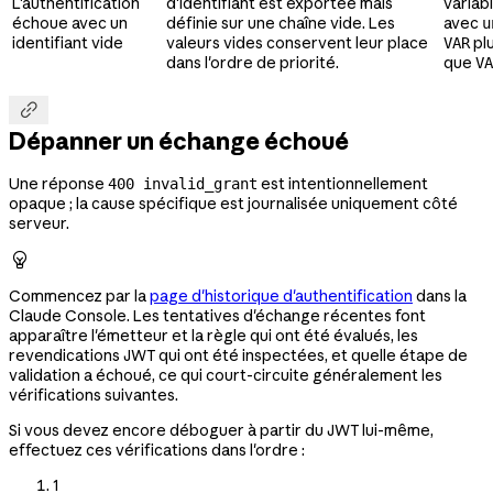
L'authentification
d'identifiant est exportée mais
variab
échoue avec un
définie sur une chaîne vide. Les
avec
u
identifiant vide
valeurs vides conservent leur place
pl
VAR
dans l'ordre de priorité.
que
VA

Dépanner un échange échoué
Une réponse
est intentionnellement
400 invalid_grant
opaque ; la cause spécifique est journalisée uniquement côté
serveur.

Commencez par la
page d'historique d'authentification
dans la
Claude Console. Les tentatives d'échange récentes font
apparaître l'émetteur et la règle qui ont été évalués, les
revendications JWT qui ont été inspectées, et quelle étape de
validation a échoué, ce qui court-circuite généralement les
vérifications suivantes.
Si vous devez encore déboguer à partir du JWT lui-même,
effectuez ces vérifications dans l'ordre :
1