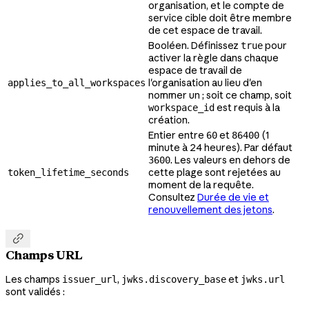
organisation, et le compte de
service cible doit être membre
de cet espace de travail.
Booléen. Définissez
pour
true
activer la règle dans chaque
espace de travail de
l'organisation au lieu d'en
applies_to_all_workspaces
nommer un ; soit ce champ, soit
est requis à la
workspace_id
création.
Entier entre
et
(1
60
86400
minute à 24 heures). Par défaut
. Les valeurs en dehors de
3600
cette plage sont rejetées au
token_lifetime_seconds
moment de la requête.
Consultez
Durée de vie et
renouvellement des jetons
.

Champs URL
Les champs
,
et
issuer_url
jwks.discovery_base
jwks.url
sont validés :