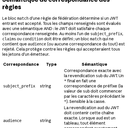
règles
Le bloc
d'une règle de fédération détermine si un JWT
match
entrant est accepté. Tous les champs renseignés sont évalués
avec une sémantique AND : le JWT doit satisfaire chaque
correspondance renseignée. Au moins l'un de
,
subject_prefix
ou
doit être défini ; un bloc
qui ne
claims
condition
match
contient que
(ou aucune correspondance du tout) est
audience
rejeté. Cela protège contre les règles qui accepteraient tous
les jetons d'un émetteur.
Correspondance
Type
Sémantique
Correspondance exacte avec
la revendication
du JWT. Un
sub
final en fait une
*
string
correspondance de préfixe (la
subject_prefix
valeur de
doit commencer
sub
par les caractères précédant le
). Sensible à la casse.
*
La revendication
du JWT
aud
doit contenir cette chaîne
exacte. Lorsque
est un
aud
string
audience
tableau, tout élément