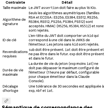
Contrainte
Détail
Taille maximale
Le JWT
doit faire au plus 16 Kio.
assertion
Seuls les algorithmes asymétriques (familles
RSA et ECDSA : ES256, ES384, ES512, RS256,
Algorithme de
RS384, RS512, PS256, PS384, PS512) sont
signature
acceptés. HMAC (
,
,
) et
HS256
HS384
HS512
none
sont rejetés.
L'en-tête du JWT doit comporter un
qui
kid
ID de clé
correspond à une clé dans le JWKS de
l'émetteur. Les jetons sans
sont rejetés.
kid
doit être présent.
doit être présent et
sub
iat
Revendications
ne pas être dans le futur.
doit être présent
exp
requises
et dans le futur.
La durée de vie du jeton (
moins
) ne
exp
iat
doit pas dépasser le maximum configuré de
Durée de vie
l'émetteur (1 heure par défaut, configurable
maximale
pour chaque émetteur dans la Claude
Console).
Décalage
Une tolérance de 30 secondes est appliquée à
d'horloge
,
et
.
exp
nbf
iat

Sémantique de correspondance des