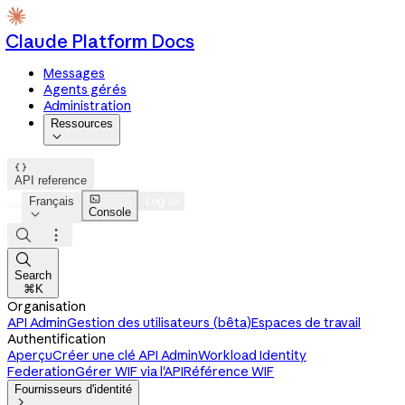
Claude Platform Docs
Messages
Agents gérés
Administration
Ressources


API reference

Français
Log in
Console




Search
⌘K
Organisation
API Admin
Gestion des utilisateurs (bêta)
Espaces de travail
Authentification
Aperçu
Créer une clé API Admin
Workload Identity
Federation
Gérer WIF via l'API
Référence WIF
Fournisseurs d'identité
