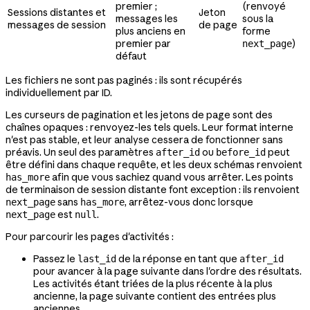
premier ;
(renvoyé
Sessions distantes et
Jeton
messages les
sous la
messages de session
de page
plus anciens en
forme
premier par
)
next_page
défaut
Les fichiers ne sont pas paginés : ils sont récupérés
individuellement par ID.
Les curseurs de pagination et les jetons de page sont des
chaînes opaques : renvoyez-les tels quels. Leur format interne
n'est pas stable, et leur analyse cessera de fonctionner sans
préavis. Un seul des paramètres
ou
peut
after_id
before_id
être défini dans chaque requête, et les deux schémas renvoient
afin que vous sachiez quand vous arrêter. Les points
has_more
de terminaison de session distante font exception : ils renvoient
sans
, arrêtez-vous donc lorsque
next_page
has_more
est
.
next_page
null
Pour parcourir les pages d'activités :
Passez le
de la réponse en tant que
last_id
after_id
pour avancer à la page suivante dans l'ordre des résultats.
Les activités étant triées de la plus récente à la plus
ancienne, la page suivante contient des entrées plus
anciennes.