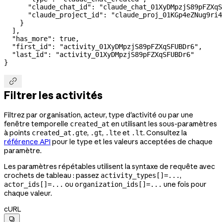
      "claude_chat_id"
: 
"claude_chat_01XyDMpzjS89pFZXqS
      "claude_project_id"
: 
"claude_proj_01KGp4eZNug9ri4
    }
  ],
  "has_more"
: 
true
,
  "first_id"
: 
"activity_01XyDMpzjS89pFZXqSFUBDr6"
,
  "last_id"
: 
"activity_01XyDMpzjS89pFZXqSFUBDr6"
}

Filtrer les activités
Filtrez par organisation, acteur, type d'activité ou par une
fenêtre temporelle
en utilisant les sous-paramètres
created_at
à points
,
,
et
. Consultez la
created_at.gte
.gt
.lte
.lt
référence API
pour le type et les valeurs acceptées de chaque
paramètre.
Les paramètres répétables utilisent la syntaxe de requête avec
crochets de tableau : passez
,
activity_types[]=...
ou
une fois pour
actor_ids[]=...
organization_ids[]=...
chaque valeur.
cURL
