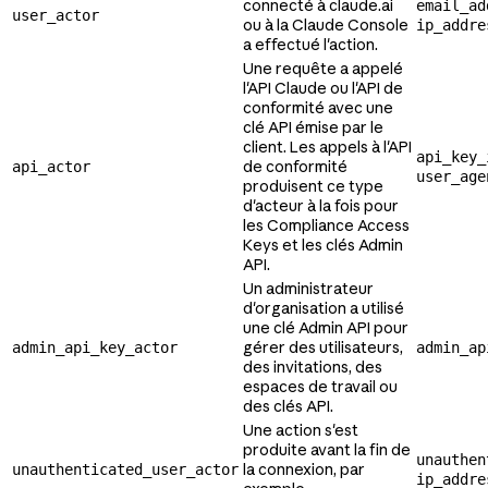
connecté à claude.ai
email_ad
user_actor
ou à la Claude Console
ip_addre
a effectué l'action.
Une requête a appelé
l'API Claude ou l'API de
conformité avec une
clé API émise par le
client. Les appels à l'API
api_key_
de conformité
api_actor
user_age
produisent ce type
d'acteur à la fois pour
les Compliance Access
Keys et les clés Admin
API.
Un administrateur
d'organisation a utilisé
une clé Admin API pour
gérer des utilisateurs,
admin_api_key_actor
admin_ap
des invitations, des
espaces de travail ou
des clés API.
Une action s'est
produite avant la fin de
unauthen
la connexion, par
unauthenticated_user_actor
ip_addre