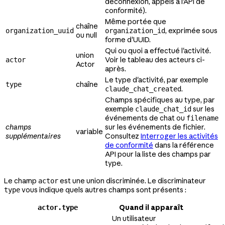
déconnexion, appels à l'API de
conformité).
Même portée que
chaîne
, exprimée sous
organization_uuid
organization_id
ou null
forme d'UUID.
Qui ou quoi a effectué l'activité.
union
Voir le tableau des acteurs ci-
actor
Actor
après.
Le type d'activité, par exemple
chaîne
type
.
claude_chat_created
Champs spécifiques au type, par
exemple
sur les
claude_chat_id
événements de chat ou
filename
champs
sur les événements de fichier.
variable
supplémentaires
Consultez
Interroger les activités
de conformité
dans la référence
API pour la liste des champs par
type.
Le champ
est une union discriminée. Le discriminateur
actor
vous indique quels autres champs sont présents :
type
Quand il apparaît
actor.type
Un utilisateur