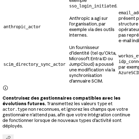
exemple
.
sso_login_initiated
email_ad
Anthropic a agi sur
présent p
l'organisation, par
structure
anthropic_actor
exemple via des outils
opérateur
internes.
pas repré
e-mail ind
Un fournisseur
d'identité (tel qu'Okta,
workos_e
Microsoft Entra ID ou
idp_conn
JumpCloud) a poussé
scim_directory_sync_actor
par exem
une modification via la
AzureSCI
synchronisation
d'annuaire SCIM.

Construisez des gestionnaires compatibles avec les
évolutions futures.
Transmettez les valeurs
et
type
non reconnues, et ignorez les champs que votre
actor.type
gestionnaire n'attend pas, afin que votre intégration continue
de fonctionner lorsque de nouveaux types d'activité sont
déployés.
