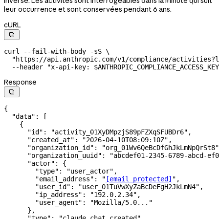
inverse. Les activités sont interrogeables dans la minute qui suit
leur occurrence et sont conservées pendant 6 ans.
cURL

curl
 --fail-with-body
 -sS
 \
  "https://api.anthropic.com/v1/compliance/activities?l
  --header
 "x-api-key: 
$ANTHROPIC_COMPLIANCE_ACCESS_KEY
Response

{
  "data"
: [
    {
      "id"
: 
"activity_01XyDMpzjS89pFZXqSFUBDr6"
,
      "created_at"
: 
"2026-04-10T08:09:10Z"
,
      "organization_id"
: 
"org_01Wv6QeBcDfGhJkLmNpQrSt8"
      "organization_uuid"
: 
"abcdef01-2345-6789-abcd-ef0
      "actor"
: {
        "type"
: 
"user_actor"
,
        "email_address"
: 
"
[email protected]
"
,
        "user_id"
: 
"user_01TuVwXyZaBcDeFgH2JkLmN4"
,
        "ip_address"
: 
"192.0.2.34"
,
        "user_agent"
: 
"Mozilla/5.0..."
      },
      "type"
: 
"claude_chat_created"
,