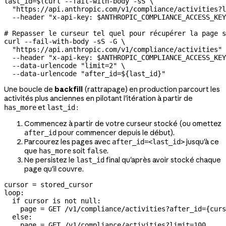
last_id
=
$(
curl
 --fail-with-body
 -sS
 \
  "https://api.anthropic.com/v1/compliance/activities?l
  --header
 "x-api-key: 
$ANTHROPIC_COMPLIANCE_ACCESS_KEY
# Repasser le curseur tel quel pour récupérer la page s
curl
 --fail-with-body
 -sS
 -G
 \
  "https://api.anthropic.com/v1/compliance/activities"
 
  --header
 "x-api-key: 
$ANTHROPIC_COMPLIANCE_ACCESS_KEY
  --data-urlencode
 "limit=2"
 \
  --data-urlencode
 "after_id=${
last_id
}"
Une boucle de
backfill
(rattrapage) en production parcourt les
activités plus anciennes en pilotant l'itération à partir de
et
:
has_more
last_id
Commencez à partir de votre curseur stocké (ou omettez
pour commencer depuis le début).
after_id
Parcourez les pages avec
jusqu'à ce
after_id=<last_id>
que
soit
.
has_more
false
Ne persistez le
final qu'après avoir stocké chaque
last_id
page qu'il couvre.
cursor = stored_cursor

loop:

  if cursor is not null:

    page = GET /v1/compliance/activities?after_id={curs
  else:

    page = GET /v1/compliance/activities?limit=100
