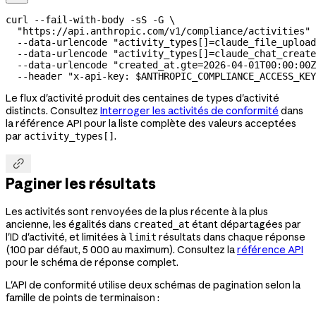
curl
 --fail-with-body
 -sS
 -G
 \
  "https://api.anthropic.com/v1/compliance/activities"
 
  --data-urlencode
 "activity_types[]=claude_file_upload
  --data-urlencode
 "activity_types[]=claude_chat_create
  --data-urlencode
 "created_at.gte=2026-04-01T00:00:00Z
  --header
 "x-api-key: 
$ANTHROPIC_COMPLIANCE_ACCESS_KEY
Le flux d'activité produit des centaines de types d'activité
distincts. Consultez
Interroger les activités de conformité
dans
la référence API pour la liste complète des valeurs acceptées
par
.
activity_types[]

Paginer les résultats
Les activités sont renvoyées de la plus récente à la plus
ancienne, les égalités dans
étant départagées par
created_at
l'ID d'activité, et limitées à
résultats dans chaque réponse
limit
(100 par défaut, 5 000 au maximum). Consultez la
référence API
pour le schéma de réponse complet.
L'API de conformité utilise deux schémas de pagination selon la
famille de points de terminaison :