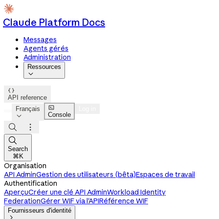
Claude Platform Docs
Messages
Agents gérés
Administration
Ressources


API reference

Français
Log in
Console




Search
⌘K
Organisation
API Admin
Gestion des utilisateurs (bêta)
Espaces de travail
Authentification
Aperçu
Créer une clé API Admin
Workload Identity
Federation
Gérer WIF via l'API
Référence WIF
Fournisseurs d'identité
