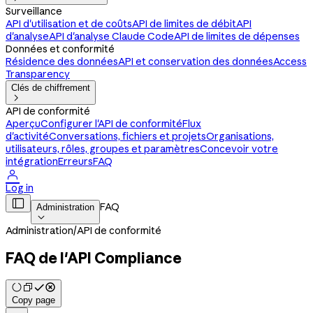
Surveillance
API d'utilisation et de coûts
API de limites de débit
API
d'analyse
API d'analyse Claude Code
API de limites de dépenses
Données et conformité
Résidence des données
API et conservation des données
Access
Transparency
Clés de chiffrement

API de conformité
Aperçu
Configurer l'API de conformité
Flux
d'activité
Conversations, fichiers et projets
Organisations,
utilisateurs, rôles, groupes et paramètres
Concevoir votre
intégration
Erreurs
FAQ

Log in

FAQ
Administration

Administration
/
API de conformité
FAQ de l'API Compliance
Copy page