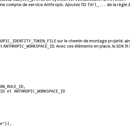
e compte de service Anthropic. Ajoutez l'ID
de la règle 
fdrl_...
sur le chemin de montage projeté, ai
ROPIC_IDENTITY_TOKEN_FILE
et
. Avec ces éléments en place, le SDK li
ANTHROPIC_WORKSPACE_ID
ON_RULE_ID,
ID et ANTHROPIC_WORKSPACE_ID
e"
}],