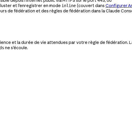
ble depuis l'internet public via HTTPS sur le port 443, ou
luster et l'enregistrer en mode
(couvert dans
Configurer A
inline
urs de fédération et des règles de fédération dans la Claude Cons
ience et la durée de vie attendues par votre règle de fédération. 
ne s'écoule.
ds