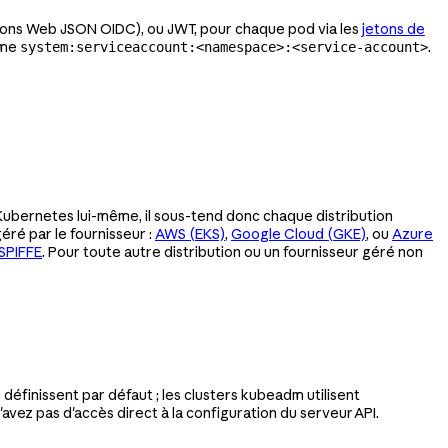
etons Web JSON OIDC), ou JWT, pour chaque pod via les
jetons de
rme
.
system:serviceaccount:<namespace>:<service-account>
Kubernetes lui-même, il sous-tend donc chaque distribution
éré par le fournisseur :
AWS (EKS)
,
Google Cloud (GKE)
, ou
Azure
SPIFFE
. Pour toute autre distribution ou un fournisseur géré non
e définissent par défaut ; les clusters kubeadm utilisent
'avez pas d'accès direct à la configuration du serveur API.