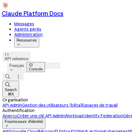
Claude Platform Docs
Messages
Agents gérés
Administration
Ressources


API reference

Français
Log in
Console




Search
⌘K
Organisation
API Admin
Gestion des utilisateurs (bêta)
Espaces de travail
Authentification
Aperçu
Créer une clé API Admin
Workload Identity Federation
Gére
Fournisseurs d'identité

AWS
Google Cloud
Microsoft Entra ID
GitHub Actions
Kubernetes
SP