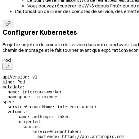
Le point de terminaison JWKS de l'émetteur est accessi
Vous pouvez récupérer le JWKS depuis l'intérieur du c
L'autorisation de créer des comptes de service, des émette

Configurer Kubernetes
Projetez un jeton de compte de service dans votre pod avec l'aud
chemin de montage et le fait tourner avant que
expirationSecon
Pod

apiVersion
: 
v1
kind
: 
Pod
metadata
:
  name
: 
inference-worker
  namespace
: 
inference
spec
:
  serviceAccountName
: 
inference-worker
  volumes
:
    - 
name
: 
anthropic-token
      projected
:
        sources
:
          - 
serviceAccountToken
:
              audience
: 
https://api.anthropic.com