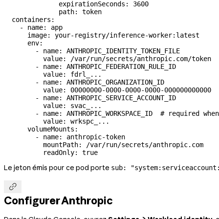
              expirationSeconds
: 
3600
              path
: 
token
  containers
:
    - 
name
: 
app
      image
: 
your-registry/inference-worker:latest
      env
:
        - 
name
: 
ANTHROPIC_IDENTITY_TOKEN_FILE
          value
: 
/var/run/secrets/anthropic.com/token
        - 
name
: 
ANTHROPIC_FEDERATION_RULE_ID
          value
: 
fdrl_...
        - 
name
: 
ANTHROPIC_ORGANIZATION_ID
          value
: 
00000000-0000-0000-0000-000000000000
        - 
name
: 
ANTHROPIC_SERVICE_ACCOUNT_ID
          value
: 
svac_...
        - 
name
: 
ANTHROPIC_WORKSPACE_ID
  # required when
          value
: 
wrkspc_...
      volumeMounts
:
        - 
name
: 
anthropic-token
          mountPath
: 
/var/run/secrets/anthropic.com
          readOnly
: 
true
Le jeton émis pour ce pod porte
sub: "system:serviceaccount

Configurer Anthropic