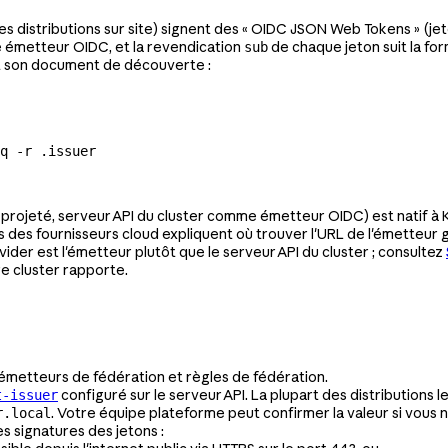
s distributions sur site) signent des « OIDC JSON Web Tokens » (j
e émetteur OIDC, et la revendication
de chaque jeton suit la fo
sub
nt son document de découverte :
q
 -r
 .issuer
projeté, serveur API du cluster comme émetteur OIDC) est natif à 
s des fournisseurs cloud expliquent où trouver l'URL de l'émetteur g
vider est l'émetteur plutôt que le serveur API du cluster ; consultez
re cluster rapporte.
émetteurs de fédération et règles de fédération.
configuré sur le serveur API. La plupart des distributions l
t-issuer
. Votre équipe plateforme peut confirmer la valeur si vous n
r.local
es signatures des jetons :