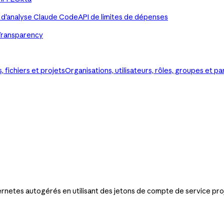
 d'analyse Claude Code
API de limites de dépenses
Transparency
 fichiers et projets
Organisations, utilisateurs, rôles, groupes et 
ernetes autogérés en utilisant des jetons de compte de service pro