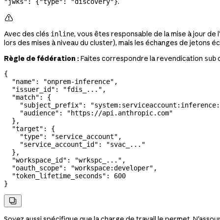
.
"jwks": {"type": "discovery"}

Avec des clés
, vous êtes responsable de la mise à jour de
inline
lors des mises à niveau du cluster), mais les échanges de jetons 
Règle de fédération :
Faites correspondre la revendication
d
sub
{
  "name"
: 
"onprem-inference"
,
  "issuer_id"
: 
"fdis_..."
,
  "match"
: {
    "subject_prefix"
: 
"system:serviceaccount:inference:
    "audience"
: 
"https://api.anthropic.com"
  },
  "target"
: {
    "type"
: 
"service_account"
,
    "service_account_id"
: 
"svac_..."
  },
  "workspace_id"
: 
"wrkspc_..."
,
  "oauth_scope"
: 
"workspace:developer"
,
  "token_lifetime_seconds"
: 
600
}

Soyez aussi spécifique que la charge de travail le permet. N'assou