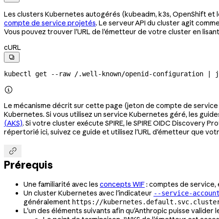
Les clusters Kubernetes autogérés (kubeadm, k3s, OpenShift et le
compte de service projetés
. Le serveur API du cluster agit comm
Vous pouvez trouver l'URL de l'émetteur de votre cluster en lisa
cURL

kubectl
 get
 --raw
 /.well-known/openid-configuration
 |
 j

Le mécanisme décrit sur cette page (jeton de compte de service 
Kubernetes. Si vous utilisez un service Kubernetes géré, les guide
(AKS)
. Si votre cluster exécute SPIRE, le SPIRE OIDC Discovery Pro
répertorié ici, suivez ce guide et utilisez l'URL d'émetteur que vot

Prérequis
Une familiarité avec les
concepts WIF
: comptes de service, 
Un cluster Kubernetes avec l'indicateur
--service-accoun
généralement
https://kubernetes.default.svc.cluste
L'un des éléments suivants afin qu'Anthropic puisse valider l