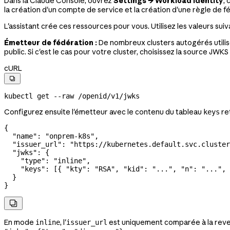
Dans la Claude Console, ouvrez
Settings → Workload identity
, 
la création d'un compte de service et la création d'une règle de f
L'assistant crée ces ressources pour vous. Utilisez les valeurs suiva
Émetteur de fédération :
De nombreux clusters autogérés utilis
public. Si c'est le cas pour votre cluster, choisissez la source JWKS
cURL

kubectl
 get
 --raw
 /openid/v1/jwks
Configurez ensuite l'émetteur avec le contenu du tableau
re
keys
{
  "name"
: 
"onprem-k8s"
,
  "issuer_url"
: 
"https://kubernetes.default.svc.cluster
  "jwks"
: {
    "type"
: 
"inline"
,
    "keys"
: [{ 
"kty"
: 
"RSA"
, 
"kid"
: 
"..."
, 
"n"
: 
"..."
, 
  }
}

En mode
, l'
est uniquement comparée à la rev
inline
issuer_url