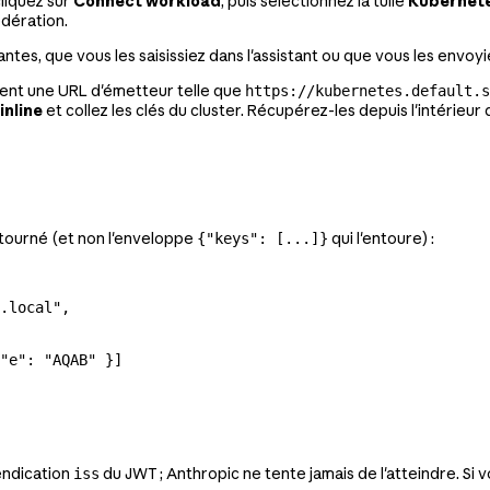
cliquez sur
Connect workload
, puis sélectionnez la tuile
Kubernet
édération.
ntes, que vous les saisissiez dans l'assistant ou que vous les envoyiez
ent une URL d'émetteur telle que
https://kubernetes.default.s
inline
et collez les clés du cluster. Récupérez-les depuis l'intérieur d
tourné (et non l'enveloppe
qui l'entoure) :
{"keys": [...]}
.local"
,
"e"
: 
"AQAB"
 }]
endication
du JWT ; Anthropic ne tente jamais de l'atteindre. Si 
iss