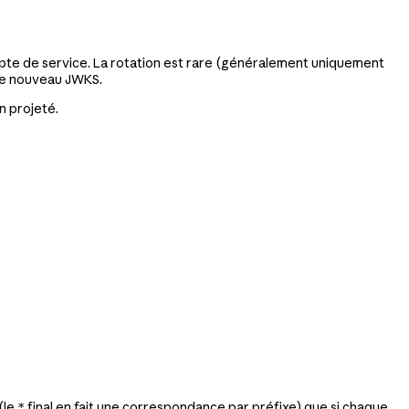
compte de service. La rotation est rare (généralement uniquement
 le nouveau JWKS.
n projeté.
(le
final en fait une correspondance par préfixe) que si chaque
*