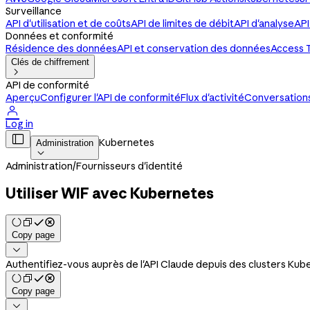
Surveillance
API d'utilisation et de coûts
API de limites de débit
API d'analyse
API
Données et conformité
Résidence des données
API et conservation des données
Access 
Clés de chiffrement

API de conformité
Aperçu
Configurer l'API de conformité
Flux d'activité
Conversations,

Log in

Kubernetes
Administration

Administration
/
Fournisseurs d'identité
Utiliser WIF avec Kubernetes
Copy page

Authentifiez-vous auprès de l'API Claude depuis des clusters Kub
Copy page
