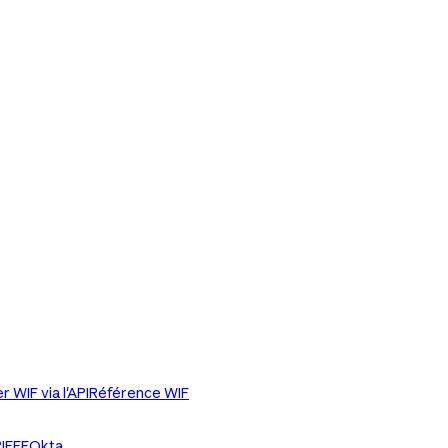
r WIF via l'API
Référence WIF
IFFE
Okta