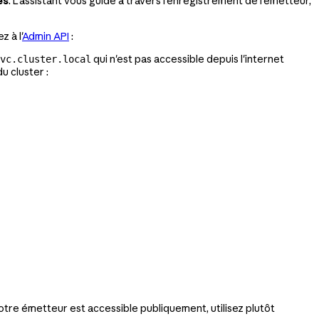
es
. L'assistant vous guide à travers l'enregistrement de l'émetteur,
 à l'
Admin API
:
qui n'est pas accessible depuis l'internet
vc.cluster.local
u cluster :
votre émetteur est accessible publiquement, utilisez plutôt