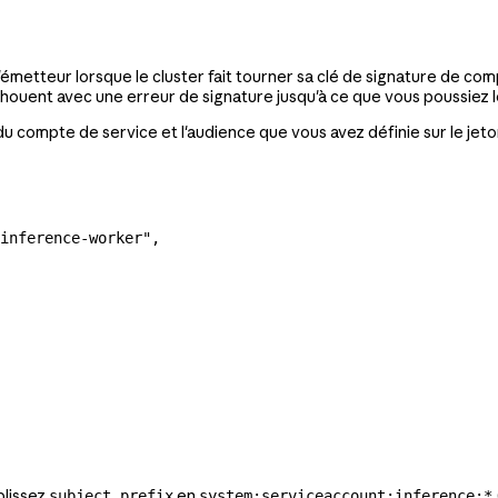
 l'émetteur lorsque le cluster fait tourner sa clé de signature de 
échouent avec une erreur de signature jusqu'à ce que vous poussiez
u compte de service et l'audience que vous avez définie sur le jeto
inference-worker"
,
plissez
en
subject_prefix
system:serviceaccount:inference:*