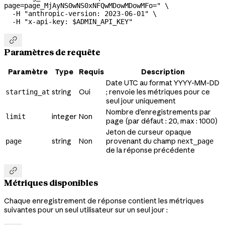
page=page_MjAyNS0wNS0xNFQwMDowMDowMFo="
 \
  -H
 "anthropic-version: 2023-06-01"
 \
  -H
 "x-api-key: 
$ADMIN_API_KEY
"

Paramètres de requête
Paramètre
Type
Requis
Description
Date UTC au format YYYY-MM-DD
string
Oui
; renvoie les métriques pour ce
starting_at
seul jour uniquement
Nombre d'enregistrements par
integer
Non
limit
page (par défaut : 20, max : 1000)
Jeton de curseur opaque
string
Non
provenant du champ
page
next_page
de la réponse précédente

Métriques disponibles
Chaque enregistrement de réponse contient les métriques
suivantes pour un seul utilisateur sur un seul jour :