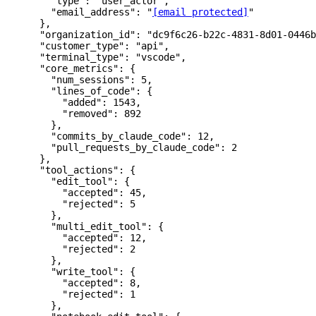
        "type"
: 
"user_actor"
,
        "email_address"
: 
"
[email protected]
"
      },
      "organization_id"
: 
"dc9f6c26-b22c-4831-8d01-0446b
      "customer_type"
: 
"api"
,
      "terminal_type"
: 
"vscode"
,
      "core_metrics"
: {
        "num_sessions"
: 
5
,
        "lines_of_code"
: {
          "added"
: 
1543
,
          "removed"
: 
892
        },
        "commits_by_claude_code"
: 
12
,
        "pull_requests_by_claude_code"
: 
2
      },
      "tool_actions"
: {
        "edit_tool"
: {
          "accepted"
: 
45
,
          "rejected"
: 
5
        },
        "multi_edit_tool"
: {
          "accepted"
: 
12
,
          "rejected"
: 
2
        },
        "write_tool"
: {
          "accepted"
: 
8
,
          "rejected"
: 
1
        },