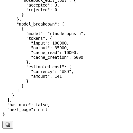
        "notebook_edit_tool"
: {
          "accepted"
: 
3
,
          "rejected"
: 
0
        }
      },
      "model_breakdown"
: [
        {
          "model"
: 
"claude-opus-5"
,
          "tokens"
: {
            "input"
: 
100000
,
            "output"
: 
35000
,
            "cache_read"
: 
10000
,
            "cache_creation"
: 
5000
          },
          "estimated_cost"
: {
            "currency"
: 
"USD"
,
            "amount"
: 
141
          }
        }
      ]
    }
  ],
  "has_more"
: 
false
,
  "next_page"
: 
null
}
