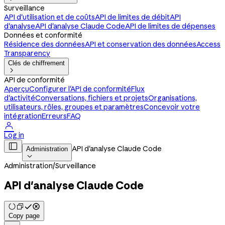
Surveillance
API d'utilisation et de coûts
API de limites de débit
API
d'analyse
API d'analyse Claude Code
API de limites de dépenses
Données et conformité
Résidence des données
API et conservation des données
Access
Transparency
Clés de chiffrement

API de conformité
Aperçu
Configurer l'API de conformité
Flux
d'activité
Conversations, fichiers et projets
Organisations,
utilisateurs, rôles, groupes et paramètres
Concevoir votre
intégration
Erreurs
FAQ

Log in

API d'analyse Claude Code
Administration

Administration
/
Surveillance
API d'analyse Claude Code
Copy page