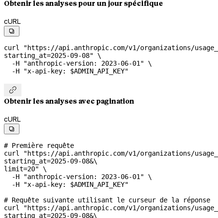
Obtenir les analyses pour un jour spécifique
cURL

curl
 "https://api.anthropic.com/v1/organizations/usage_
starting_at=2025-09-08"
 \
  -H
 "anthropic-version: 2023-06-01"
 \
  -H
 "x-api-key: 
$ADMIN_API_KEY
"

Obtenir les analyses avec pagination
cURL

# Première requête
curl
 "https://api.anthropic.com/v1/organizations/usage_
starting_at=2025-09-08&
\
limit=20"
 \
  -H
 "anthropic-version: 2023-06-01"
 \
  -H
 "x-api-key: 
$ADMIN_API_KEY
"
# Requête suivante utilisant le curseur de la réponse
curl
 "https://api.anthropic.com/v1/organizations/usage_
starting_at=2025-09-08&
\