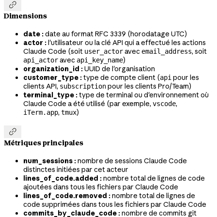

Dimensions
date :
date au format RFC 3339 (horodatage UTC)
actor :
l'utilisateur ou la clé API qui a effectué les actions
Claude Code (soit
avec
, soit
user_actor
email_address
avec
)
api_actor
api_key_name
organization_id :
UUID de l'organisation
customer_type :
type de compte client (
pour les
api
clients API,
pour les clients Pro/Team)
subscription
terminal_type :
type de terminal ou d'environnement où
Claude Code a été utilisé (par exemple,
,
vscode
,
)
iTerm.app
tmux

Métriques principales
num_sessions :
nombre de sessions Claude Code
distinctes initiées par cet acteur
lines_of_code.added :
nombre total de lignes de code
ajoutées dans tous les fichiers par Claude Code
lines_of_code.removed :
nombre total de lignes de
code supprimées dans tous les fichiers par Claude Code
commits_by_claude_code :
nombre de commits git