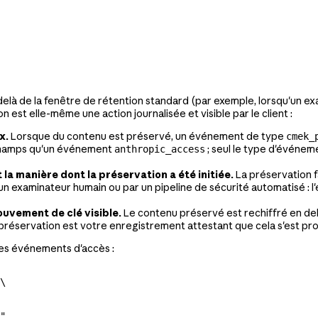
delà de la fenêtre de rétention standard (par exemple, lorsqu'un 
est elle-même une action journalisée et visible par le client :
x.
Lorsque du contenu est préservé, un événement de type
cmek_
champs qu'un événement
; seul le type d'événeme
anthropic_access
la manière dont la préservation a été initiée.
La préservation f
 un examinateur humain ou par un pipeline de sécurité automatisé : l'
ouvement de clé visible.
Le contenu préservé est rechiffré en deho
éservation est votre enregistrement attestant que cela s'est prod
les événements d'accès :
\
"