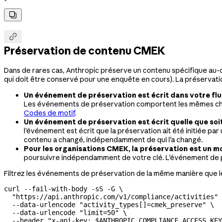


Préservation de contenu CMEK
Dans de rares cas, Anthropic préserve un contenu spécifique au-
qui doit être conservé pour une enquête en cours). La préservation 
Un événement de préservation est écrit dans votre flu
Les événements de préservation comportent les mêmes 
Codes de motif
.
Un événement de préservation est écrit quelle que soit 
l'événement est écrit que la préservation ait été initiée par
contenu a changé, indépendamment de qui l'a changé.
Pour les organisations CMEK, la préservation est un m
poursuivre indépendamment de votre clé. L'événement de pr
Filtrez les événements de préservation de la même manière que 
curl
 --fail-with-body
 -sS
 -G
 \
  "https://api.anthropic.com/v1/compliance/activities"
 
  --data-urlencode
 "activity_types[]=cmek_preserve"
 \
  --data-urlencode
 "limit=50"
 \
  --header
 "x-api-key: 
$ANTHROPIC_COMPLIANCE_ACCESS_KEY