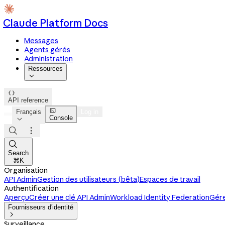
Claude Platform Docs
Messages
Agents gérés
Administration
Ressources


API reference

Français
Log in
Console




Search
⌘K
Organisation
API Admin
Gestion des utilisateurs (bêta)
Espaces de travail
Authentification
Aperçu
Créer une clé API Admin
Workload Identity Federation
Gére
Fournisseurs d'identité

Surveillance