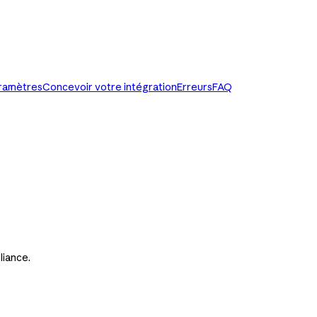
paramètres
Concevoir votre intégration
Erreurs
FAQ
liance.