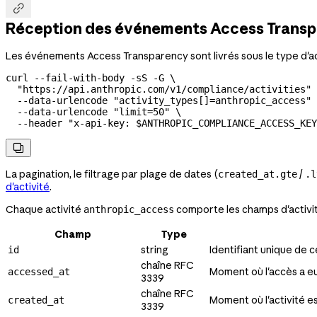

Réception des événements Access Trans
Les événements Access Transparency sont livrés sous le type d'a
curl
 --fail-with-body
 -sS
 -G
 \
  "https://api.anthropic.com/v1/compliance/activities"
 
  --data-urlencode
 "activity_types[]=anthropic_access"
 
  --data-urlencode
 "limit=50"
 \
  --header
 "x-api-key: 
$ANTHROPIC_COMPLIANCE_ACCESS_KEY

La pagination, le filtrage par plage de dates (
/
created_at.gte
.l
d'activité
.
Chaque activité
comporte les champs d'activité
anthropic_access
Champ
Type
string
Identifiant unique de c
id
chaîne RFC
Moment où l'accès a eu 
accessed_at
3339
chaîne RFC
Moment où l'activité e
created_at
3339