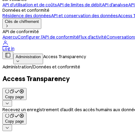
API d'utilisation et de coûts
API de limites de débit
API d'analyse
API
Données et conformité
Résidence des données
API et conservation des données
Access 
Clés de chiffrement

API de conformité
Aperçu
Configurer l'API de conformité
Flux d'activité
Conversations,

Log in

Access Transparency
Administration

Administration
/
Données et conformité
Access Transparency
Copy page

Recevez un enregistrement d'audit des accès humains aux données 
Copy page
