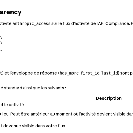
parency
ctivité
sur le flux d'activité de l'API Compliance. 
anthropic_access
\
\
"
) et l'enveloppe de réponse (
,
,
) sont p
t
has_more
first_id
last_id
 standard ainsi que les suivants :
Description
ette activité
lieu. Peut être antérieur au moment où l'activité devient visible da
st devenue visible dans votre flux