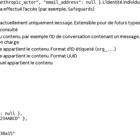
. L'identité indivi
anthropic_actor", "email_address": null }
 a effectué l'accès (par exemple,
)
Safeguards
, actuellement uniquement
. Extensible pour de futurs type
message
 consulté
du contenu, par exemple l'ID de conversation contenant un message
en charge
le appartient le contenu. Format d'ID étiqueté (
)
org_...
lle appartient le contenu. Format UUID
quel appartient le contenu
: 
null
 },
234ABCD"
 },
38a15"