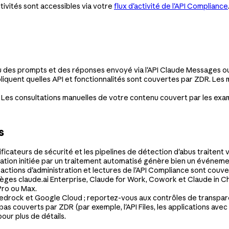
tivités sont accessibles via votre
flux d'activité de l'API Compliance
 des prompts et des réponses envoyé via l'API Claude Messages ou
liquent quelles API et fonctionnalités sont couvertes par ZDR. Les
Les consultations manuelles de votre contenu couvert par les ex
s
ificateurs de sécurité et les pipelines de détection d'abus traiten
vation initiée par un traitement automatisé génère bien un événem
 actions d'administration et lectures de l'API Compliance sont cou
ièges claude.ai Enterprise, Claude for Work, Cowork et Claude in 
Pro ou Max.
rock et Google Cloud ; reportez-vous aux contrôles de transpar
pas couverts par ZDR (par exemple, l'API Files, les applications ave
our plus de détails.