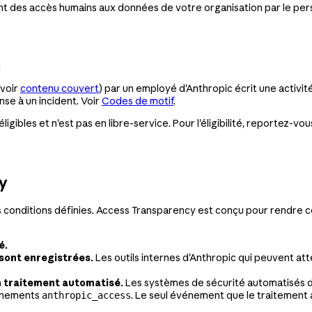
es accès humains aux données de votre organisation par le person
:
voir
contenu couvert
) par un employé d'Anthropic écrit une activit
se à un incident. Voir
Codes de motif
.
igibles et n'est pas en libre-service. Pour l'éligibilité, reportez-v
y
 conditions définies. Access Transparency est conçu pour rendre ce
é.
sont enregistrées.
Les outils internes d'Anthropic qui peuvent a
 traitement automatisé.
Les systèmes de sécurité automatisés d'
vénements
. Le seul événement que le traitement 
anthropic_access