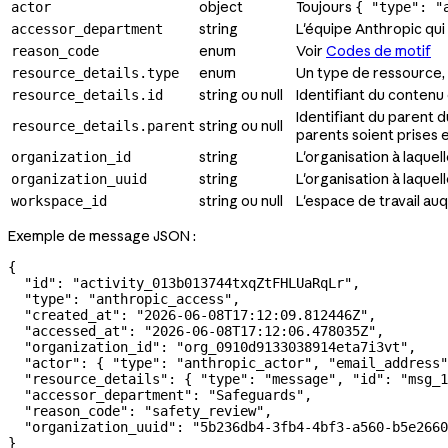
object
Toujours
actor
{ "type": "
string
L'équipe Anthropic qui
accessor_department
enum
Voir
Codes de motif
reason_code
enum
Un type de ressource
resource_details.type
string ou null
Identifiant du contenu
resource_details.id
Identifiant du parent 
string ou null
resource_details.parent
parents soient prises 
string
L'organisation à laquel
organization_id
string
L'organisation à laque
organization_uuid
string ou null
L'espace de travail au
workspace_id
Exemple de message JSON :
{
  "id"
: 
"activity_013b013744txqZtFHLUaRqLr"
,
  "type"
: 
"anthropic_access"
,
  "created_at"
: 
"2026-06-08T17:12:09.812446Z"
,
  "accessed_at"
: 
"2026-06-08T17:12:06.478035Z"
,
  "organization_id"
: 
"org_0910d9133038914eta7i3vt"
,
  "actor"
: { 
"type"
: 
"anthropic_actor"
, 
"email_address"
  "resource_details"
: { 
"type"
: 
"message"
, 
"id"
: 
"msg_1
  "accessor_department"
: 
"Safeguards"
,
  "reason_code"
: 
"safety_review"
,
  "organization_uuid"
: 
"5b236db4-3fb4-4bf3-a560-b5e2660
}