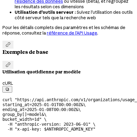
résidence des données
ou vitesse (bêta), et regroupez
les résultats selon ces dimensions
Utilisation d'outils serveur :
Suivez l'utilisation des outils
côté serveur tels que la recherche web
Pour les détails complets des paramètres et les schémas de
réponse, consultez la
référence de l'API Usage
.

Exemples de base

Utilisation quotidienne par modèle
cURL

curl
 "https://api.anthropic.com/v1/organizations/usage_
starting_at=2025-01-01T00:00:00Z&
\
ending_at=2025-01-08T00:00:00Z&
\
group_by[]=model&
\
bucket_width=1d"
 \
  -H
 "anthropic-version: 2023-06-01"
 \
  -H
 "x-api-key: 
$ANTHROPIC_ADMIN_KEY
"