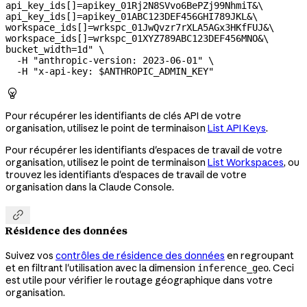
api_key_ids[]=apikey_01Rj2N8SVvo6BePZj99NhmiT&
\
api_key_ids[]=apikey_01ABC123DEF456GHI789JKL&
\
workspace_ids[]=wrkspc_01JwQvzr7rXLA5AGx3HKfFUJ&
\
workspace_ids[]=wrkspc_01XYZ789ABC123DEF456MNO&
\
bucket_width=1d"
 \
  -H
 "anthropic-version: 2023-06-01"
 \
  -H
 "x-api-key: 
$ANTHROPIC_ADMIN_KEY
"

Pour récupérer les identifiants de clés API de votre
organisation, utilisez le point de terminaison
List API Keys
.
Pour récupérer les identifiants d'espaces de travail de votre
organisation, utilisez le point de terminaison
List Workspaces
, ou
trouvez les identifiants d'espaces de travail de votre
organisation dans la Claude Console.

Résidence des données
Suivez vos
contrôles de résidence des données
en regroupant
et en filtrant l'utilisation avec la dimension
. Ceci
inference_geo
est utile pour vérifier le routage géographique dans votre
organisation.