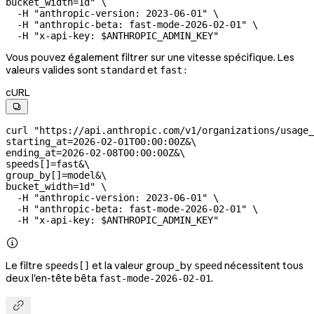
bucket_width=1d"
 \
  -H
 "anthropic-version: 2023-06-01"
 \
  -H
 "anthropic-beta: fast-mode-2026-02-01"
 \
  -H
 "x-api-key: 
$ANTHROPIC_ADMIN_KEY
"
Vous pouvez également filtrer sur une vitesse spécifique. Les
valeurs valides sont
et
:
standard
fast
cURL

curl
 "https://api.anthropic.com/v1/organizations/usage_
starting_at=2026-02-01T00:00:00Z&
\
ending_at=2026-02-08T00:00:00Z&
\
speeds[]=fast&
\
group_by[]=model&
\
bucket_width=1d"
 \
  -H
 "anthropic-version: 2023-06-01"
 \
  -H
 "anthropic-beta: fast-mode-2026-02-01"
 \
  -H
 "x-api-key: 
$ANTHROPIC_ADMIN_KEY
"

Le filtre
et la valeur group_by
nécessitent tous
speeds[]
speed
deux l'en-tête bêta
.
fast-mode-2026-02-01
