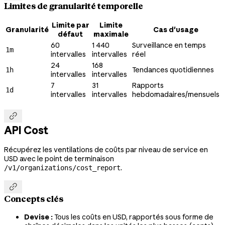
Limites de granularité temporelle
Limite par
Limite
Granularité
Cas d'usage
défaut
maximale
60
1 440
Surveillance en temps
1m
intervalles
intervalles
réel
24
168
Tendances quotidiennes
1h
intervalles
intervalles
7
31
Rapports
1d
intervalles
intervalles
hebdomadaires/mensuels

API Cost
Récupérez les ventilations de coûts par niveau de service en
USD avec le point de terminaison
.
/v1/organizations/cost_report

Concepts clés
Devise :
Tous les coûts en USD, rapportés sous forme de