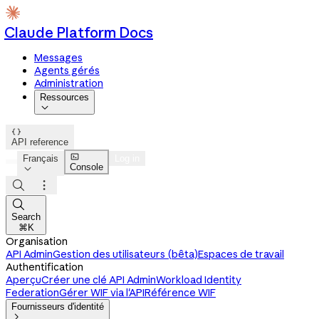
Claude Platform Docs
Messages
Agents gérés
Administration
Ressources


API reference

Français
Log in
Console




Search
⌘K
Organisation
API Admin
Gestion des utilisateurs (bêta)
Espaces de travail
Authentification
Aperçu
Créer une clé API Admin
Workload Identity
Federation
Gérer WIF via l'API
Référence WIF
Fournisseurs d'identité
