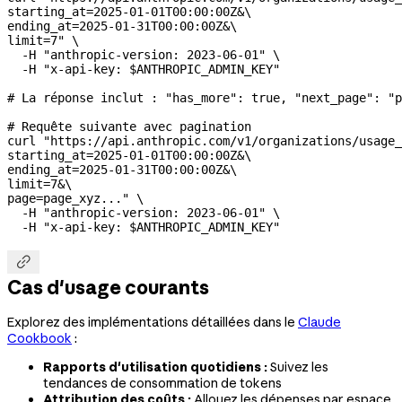
starting_at=2025-01-01T00:00:00Z&
\
ending_at=2025-01-31T00:00:00Z&
\
limit=7"
 \
  -H
 "anthropic-version: 2023-06-01"
 \
  -H
 "x-api-key: 
$ANTHROPIC_ADMIN_KEY
"
# La réponse inclut : "has_more": true, "next_page": "p
# Requête suivante avec pagination
curl
 "https://api.anthropic.com/v1/organizations/usage_
starting_at=2025-01-01T00:00:00Z&
\
ending_at=2025-01-31T00:00:00Z&
\
limit=7&
\
page=page_xyz..."
 \
  -H
 "anthropic-version: 2023-06-01"
 \
  -H
 "x-api-key: 
$ANTHROPIC_ADMIN_KEY
"

Cas d'usage courants
Explorez des implémentations détaillées dans le
Claude
Cookbook
:
Rapports d'utilisation quotidiens :
Suivez les
tendances de consommation de tokens
Attribution des coûts :
Allouez les dépenses par espace