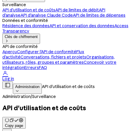
Surveillance
API d'utilisation et de coûts
API de limites de débit
API
d'analyse
API d'analyse Claude Code
API de limites de dépenses
Données et conformité
Résidence des données
API et conservation des données
Access
Transparency
Clés de chiffrement

API de conformité
Aperçu
Configurer l'API de conformité
Flux
d'activité
Conversations, fichiers et projets
Organisations,
utilisateurs, rôles, groupes et paramètres
Concevoir votre
intégration
Erreurs
FAQ

Log in

API d'utilisation et de coûts
Administration

Administration
/
Surveillance
API d'utilisation et de coûts
Copy page