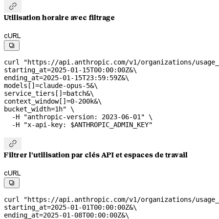

Utilisation horaire avec filtrage
cURL

curl
 "https://api.anthropic.com/v1/organizations/usage_
starting_at=2025-01-15T00:00:00Z&
\
ending_at=2025-01-15T23:59:59Z&
\
models[]=claude-opus-5&
\
service_tiers[]=batch&
\
context_window[]=0-200k&
\
bucket_width=1h"
 \
  -H
 "anthropic-version: 2023-06-01"
 \
  -H
 "x-api-key: 
$ANTHROPIC_ADMIN_KEY
"

Filtrer l'utilisation par clés API et espaces de travail
cURL

curl
 "https://api.anthropic.com/v1/organizations/usage_
starting_at=2025-01-01T00:00:00Z&
\
ending_at=2025-01-08T00:00:00Z&
\