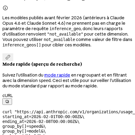

Les modèles publiés avant février 2026 (antérieurs à Claude
Opus 4.6 et Claude Sonnet 4.6) ne prennent pas en charge le
paramètre de requête
, donc leurs rapports
inference_geo
d'utilisation renvoient
pour cette dimension.
"not_available"
Vous pouvez utiliser
comme valeur de filtre dans
not_available
pour cibler ces modèles.
inference_geos[]

Mode rapide (aperçu de recherche)
Suivez l'utilisation du
mode rapide
en regroupant et en filtrant
avec la dimension
. Ceci est utile pour surveiller l'utilisation
speed
du mode standard par rapport au mode rapide.
cURL

curl
 "https://api.anthropic.com/v1/organizations/usage_
starting_at=2026-02-01T00:00:00Z&
\
ending_at=2026-02-08T00:00:00Z&
\
group_by[]=speed&
\
group_by[]=model&
\