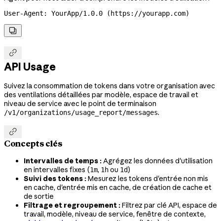
User-Agent: YourApp/1.0.0 (https://yourapp.com)


API Usage
Suivez la consommation de tokens dans votre organisation avec
des ventilations détaillées par modèle, espace de travail et
niveau de service avec le point de terminaison
.
/v1/organizations/usage_report/messages

Concepts clés
Intervalles de temps :
Agrégez les données d'utilisation
en intervalles fixes (
,
ou
)
1m
1h
1d
Suivi des tokens :
Mesurez les tokens d'entrée non mis
en cache, d'entrée mis en cache, de création de cache et
de sortie
Filtrage et regroupement :
Filtrez par clé API, espace de
travail, modèle, niveau de service, fenêtre de contexte,