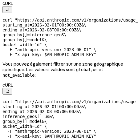
cURL

curl
 "https://api.anthropic.com/v1/organizations/usage_
starting_at=2026-02-01T00:00:00Z&
\
ending_at=2026-02-08T00:00:00Z&
\
group_by[]=inference_geo&
\
group_by[]=model&
\
bucket_width=1d"
 \
  -H
 "anthropic-version: 2023-06-01"
 \
  -H
 "x-api-key: 
$ANTHROPIC_ADMIN_KEY
"
Vous pouvez également filtrer sur une zone géographique
spécifique. Les valeurs valides sont
,
et
global
us
:
not_available
cURL

curl
 "https://api.anthropic.com/v1/organizations/usage_
starting_at=2026-02-01T00:00:00Z&
\
ending_at=2026-02-08T00:00:00Z&
\
inference_geos[]=us&
\
group_by[]=model&
\
bucket_width=1d"
 \
  -H
 "anthropic-version: 2023-06-01"
 \
  -H
 "x-api-key: 
$ANTHROPIC_ADMIN_KEY
"