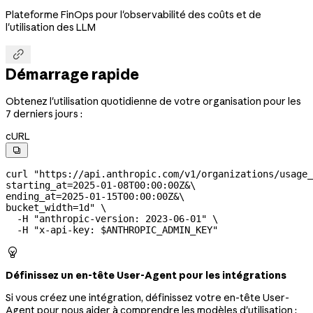
Plateforme FinOps pour l'observabilité des coûts et de
l'utilisation des LLM

Démarrage rapide
Obtenez l'utilisation quotidienne de votre organisation pour les
7 derniers jours :
cURL

curl
 "https://api.anthropic.com/v1/organizations/usage_
starting_at=2025-01-08T00:00:00Z&
\
ending_at=2025-01-15T00:00:00Z&
\
bucket_width=1d"
 \
  -H
 "anthropic-version: 2023-06-01"
 \
  -H
 "x-api-key: 
$ANTHROPIC_ADMIN_KEY
"

Définissez un en-tête User-Agent pour les intégrations
Si vous créez une intégration, définissez votre en-tête User-
Agent pour nous aider à comprendre les modèles d'utilisation :