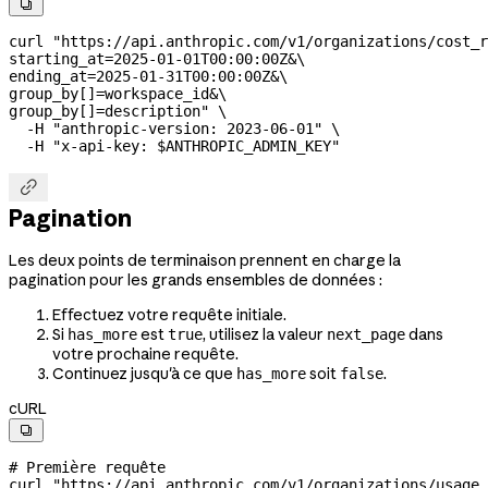

curl
 "https://api.anthropic.com/v1/organizations/cost_r
starting_at=2025-01-01T00:00:00Z&
\
ending_at=2025-01-31T00:00:00Z&
\
group_by[]=workspace_id&
\
group_by[]=description"
 \
  -H
 "anthropic-version: 2023-06-01"
 \
  -H
 "x-api-key: 
$ANTHROPIC_ADMIN_KEY
"

Pagination
Les deux points de terminaison prennent en charge la
pagination pour les grands ensembles de données :
Effectuez votre requête initiale.
Si
est
, utilisez la valeur
dans
has_more
true
next_page
votre prochaine requête.
Continuez jusqu'à ce que
soit
.
has_more
false
cURL

# Première requête
curl
 "https://api.anthropic.com/v1/organizations/usage_