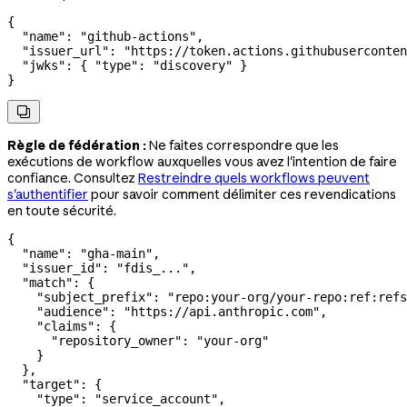
{
  "name"
: 
"github-actions"
,
  "issuer_url"
: 
"https://token.actions.githubuserconten
  "jwks"
: { 
"type"
: 
"discovery"
 }
}

Règle de fédération :
Ne faites correspondre que les
exécutions de workflow auxquelles vous avez l'intention de faire
confiance. Consultez
Restreindre quels workflows peuvent
s'authentifier
pour savoir comment délimiter ces revendications
en toute sécurité.
{
  "name"
: 
"gha-main"
,
  "issuer_id"
: 
"fdis_..."
,
  "match"
: {
    "subject_prefix"
: 
"repo:your-org/your-repo:ref:refs
    "audience"
: 
"https://api.anthropic.com"
,
    "claims"
: {
      "repository_owner"
: 
"your-org"
    }
  },
  "target"
: {
    "type"
: 
"service_account"
,