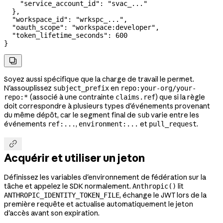
    "service_account_id"
: 
"svac_..."
  },
  "workspace_id"
: 
"wrkspc_..."
,
  "oauth_scope"
: 
"workspace:developer"
,
  "token_lifetime_seconds"
: 
600
}

Soyez aussi spécifique que la charge de travail le permet.
N'assouplissez
en
subject_prefix
repo:your-org/your-
(associé à une contrainte
) que si la règle
repo:*
claims.ref
doit correspondre à plusieurs types d'événements provenant
du même dépôt, car le segment final de
varie entre les
sub
événements
,
et
.
ref:...
environment:...
pull_request

Acquérir et utiliser un jeton
Définissez les variables d'environnement de fédération sur la
tâche et appelez le SDK normalement.
lit
Anthropic()
, échange le JWT lors de la
ANTHROPIC_IDENTITY_TOKEN_FILE
première requête et actualise automatiquement le jeton
d'accès avant son expiration.