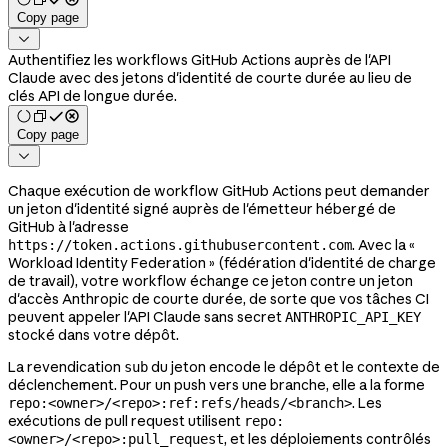
Copy page

Authentifiez les workflows GitHub Actions auprès de l'API
Claude avec des jetons d'identité de courte durée au lieu de
clés API de longue durée.
Copy page

Chaque exécution de workflow GitHub Actions peut demander
un jeton d'identité signé auprès de l'émetteur hébergé de
GitHub à l'adresse
. Avec la «
https://token.actions.githubusercontent.com
Workload Identity Federation » (fédération d'identité de charge
de travail), votre workflow échange ce jeton contre un jeton
d'accès Anthropic de courte durée, de sorte que vos tâches CI
peuvent appeler l'API Claude sans secret
ANTHROPIC_API_KEY
stocké dans votre dépôt.
La revendication
du jeton encode le dépôt et le contexte de
sub
déclenchement. Pour un push vers une branche, elle a la forme
. Les
repo:<owner>/<repo>:ref:refs/heads/<branch>
exécutions de pull request utilisent
repo:
, et les déploiements contrôlés
<owner>/<repo>:pull_request