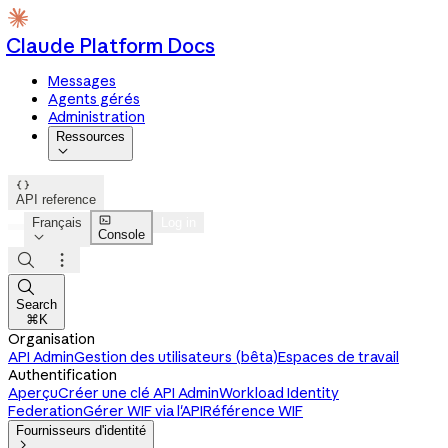
Claude Platform Docs
Messages
Agents gérés
Administration
Ressources


API reference

Français
Log in
Console




Search
⌘K
Organisation
API Admin
Gestion des utilisateurs (bêta)
Espaces de travail
Authentification
Aperçu
Créer une clé API Admin
Workload Identity
Federation
Gérer WIF via l'API
Référence WIF
Fournisseurs d'identité
