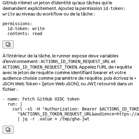
GitHub n'émet un jeton d'identité qu'aux tâches qui le
demandent explicitement. Ajoutez la permission
id-token:
au niveau du workflow ou de la tâche :
write
permissions
:
  id-token
: 
write
  contents
: 
read

À l'intérieur de la tâche, le runner expose deux variables
d'environnement :
et
ACTIONS_ID_TOKEN_REQUEST_URL
. Appelez l'URL de requête
ACTIONS_ID_TOKEN_REQUEST_TOKEN
avec le jeton de requête comme identifiant bearer et votre
audience choisie comme paramètre de requête, puis écrivez le «
JSON Web Token » (jeton Web JSON), ou JWT, retourné dans un
fichier :
- 
name
: 
Fetch GitHub OIDC token
  run
: 
|
    curl -sS -H "Authorization: Bearer $ACTIONS_ID_TOKE
      "$ACTIONS_ID_TOKEN_REQUEST_URL&audience=https://a
      | jq -r .value > /tmp/gha-jwt
