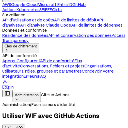
AWS
Google Cloud
Microsoft Entra ID
GitHub
Actions
Kubernetes
SPIFFE
Okta
Surveillance
API d'utilisation et de coûts
API de limites de débit
API
d'analyse
API d'analyse Claude Code
API de limites de dépenses
Données et conformité
Résidence des données
API et conservation des données
Access
Transparency
Clés de chiffrement

API de conformité
Aperçu
Configurer l'API de conformité
Flux
d'activité
Conversations, fichiers et projets
Organisations,
utilisateurs, rôles, groupes et paramètres
Concevoir votre
intégration
Erreurs
FAQ

Log in

GitHub Actions
Administration

Administration
/
Fournisseurs d'identité
Utiliser WIF avec GitHub Actions