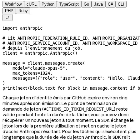
Workflow
cURL
Python
TypeScript
Go
Java
C#
CLI
PHP
Ruby

import
 anthropic
# Lit ANTHROPIC_FEDERATION_RULE_ID, ANTHROPIC_ORGANIZAT
# ANTHROPIC_SERVICE_ACCOUNT_ID, ANTHROPIC_WORKSPACE_ID 
# depuis l'environnement du job.
client 
=
 anthropic.Anthropic()
message 
=
 client.messages.create(
    model
=
"claude-opus-5"
,
    max_tokens
=
1024
,
    messages
=
[{
"role"
: 
"user"
, 
"content"
: 
"Hello, Claud
)
print
(
next
(block.text 
for
 block 
in
 message.content 
if
 b
Chaque jeton d'identité émis par GitHub expire environ cinq
minutes après son émission. Le point de terminaison de
demande de jeton (
) reste
ACTIONS_ID_TOKEN_REQUEST_URL
valide pendant toute la durée de la tâche, vous pouvez donc
récupérer un nouveau jeton à tout moment. Le SDK échange le
jeton lors de la première utilisation et met en cache le jeton
d'accès Anthropic résultant. Pour les tâches qui s'exécutent plus
longtemps que la durée de vie du jeton Anthropic, le SDK relit