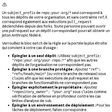

Un
de
seul correspond à
subject_prefix
repo:your-org/*
tous les dépôts de votre organisation, et sans contrainte
, il
ref
correspond également aux exécutions
pull_request
déclenchées depuis des forks. Toute personne pouvant ouvrir
une pull request sur un dépôt correspondant pourrait obtenir un
jeton Anthropic fédéré.
Verrouillez le bloc
de la règle sur la portée la plus étroite
match
qui convient à votre cas d'usage :
Épingler à un seul dépôt :
Utilisez
subject_prefix:
afin que les autres
"repo:your-org/your-repo:*"
dépôts de l'organisation ne correspondent pas.
Épingler à une branche protégée :
Ajoutez
"ref":
(ou votre branche de release) sous
"refs/heads/main"
afin que les exécutions de pull request et les
claims
branches de fonctionnalités ne correspondent pas.
Épingler explicitement le propriétaire :
Ajoutez
sous
comme
"repository_owner": "your-org"
claims
vérification de défense en profondeur contre les cas
limites d'analyse de
.
sub
Épingler à un environnement de déploiement :
Pour les
tâches de déploiement, faites correspondre