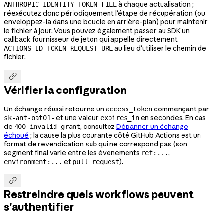
à chaque actualisation ;
ANTHROPIC_IDENTITY_TOKEN_FILE
réexécutez donc périodiquement l'étape de récupération (ou
enveloppez-la dans une boucle en arrière-plan) pour maintenir
le fichier à jour. Vous pouvez également passer au SDK un
callback fournisseur de jeton qui appelle directement
au lieu d'utiliser le chemin de
ACTIONS_ID_TOKEN_REQUEST_URL
fichier.

Vérifier la configuration
Un échange réussi retourne un
commençant par
access_token
et une valeur
en secondes. En cas
sk-ant-oat01-
expires_in
de
, consultez
Dépanner un échange
400 invalid_grant
échoué
; la cause la plus courante côté GitHub Actions est un
format de revendication
qui ne correspond pas (son
sub
segment final varie entre les événements
,
ref:...
et
).
environment:...
pull_request

Restreindre quels workflows peuvent
s'authentifier