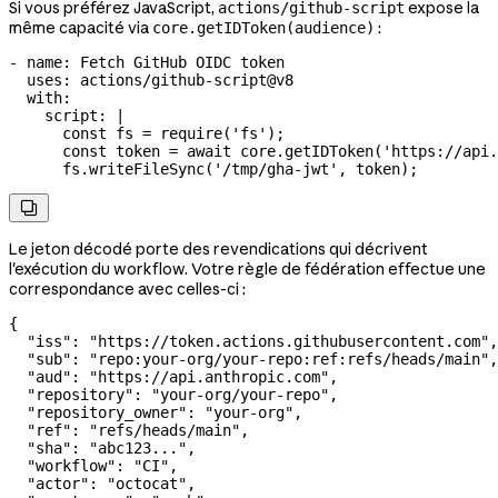
Si vous préférez JavaScript,
expose la
actions/github-script
même capacité via
:
core.getIDToken(audience)
- 
name
: 
Fetch GitHub OIDC token
  uses
: 
actions/github-script@v8
  with
:
    script
: 
|
      const fs = require('fs');
      const token = await core.getIDToken('https://api.
      fs.writeFileSync('/tmp/gha-jwt', token);

Le jeton décodé porte des revendications qui décrivent
l'exécution du workflow. Votre règle de fédération effectue une
correspondance avec celles-ci :
{
  "iss"
: 
"https://token.actions.githubusercontent.com"
,
  "sub"
: 
"repo:your-org/your-repo:ref:refs/heads/main"
,
  "aud"
: 
"https://api.anthropic.com"
,
  "repository"
: 
"your-org/your-repo"
,
  "repository_owner"
: 
"your-org"
,
  "ref"
: 
"refs/heads/main"
,
  "sha"
: 
"abc123..."
,
  "workflow"
: 
"CI"
,
  "actor"
: 
"octocat"
,