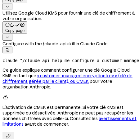

Utilisez Google Cloud KMS pour fournir une clé de chiffrement à
votre organisation.
Copy page

Configure with the /claude-api skill in Claude Code

claude
 "/claude-api help me configure a customer-manag
Ce guide explique comment configurer une clé Google Cloud
KMS en tant que
« customer-managed encryption key » (clé de
chiffrement gérée par le client), ou CMEK
pour votre
organisation Anthropic.

L'activation de CMEK est permanente. Si votre clé KMS est
supprimée ou désactivée, Anthropic ne peut pas récupérer les
données chiffrées avec celle-ci. Consultez les
avertissements et
limitations
avant de commencer.
