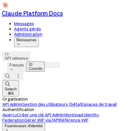
Claude Platform Docs
Messages
Agents gérés
Administration
Ressources


API reference

Français
Log in
Console




Search
⌘K
Organisation
API Admin
Gestion des utilisateurs (bêta)
Espaces de travail
Authentification
Aperçu
Créer une clé API Admin
Workload Identity
Federation
Gérer WIF via l'API
Référence WIF
Fournisseurs d'identité
