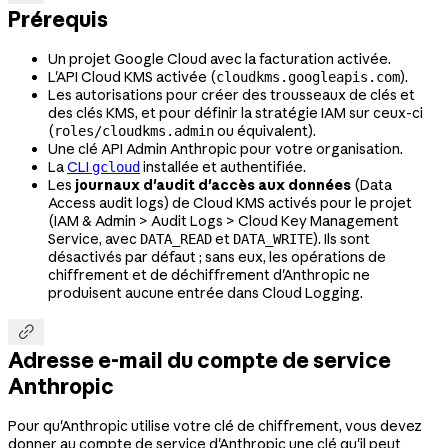
Prérequis
Un projet Google Cloud avec la facturation activée.
L'API Cloud KMS activée (
).
cloudkms.googleapis.com
Les autorisations pour créer des trousseaux de clés et
des clés KMS, et pour définir la stratégie IAM sur ceux-ci
(
ou équivalent).
roles/cloudkms.admin
Une clé API Admin Anthropic pour votre organisation.
La
CLI
installée et authentifiée.
gcloud
Les
journaux d'audit d'accès aux données
(Data
Access audit logs) de Cloud KMS activés pour le projet
(IAM & Admin > Audit Logs > Cloud Key Management
Service, avec
et
). Ils sont
DATA_READ
DATA_WRITE
désactivés par défaut ; sans eux, les opérations de
chiffrement et de déchiffrement d'Anthropic ne
produisent aucune entrée dans Cloud Logging.

Adresse e-mail du compte de service
Anthropic
Pour qu'Anthropic utilise votre clé de chiffrement, vous devez
donner au compte de service d'Anthropic une clé qu'il peut