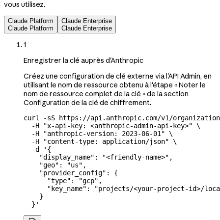
vous utilisez.
Claude Platform
Claude Enterprise
Claude Platform
Claude Enterprise
1
Enregistrer la clé auprès d'Anthropic
Créez une configuration de clé externe via l'API Admin, en
utilisant le nom de ressource obtenu à l'étape « Noter le
nom de ressource complet de la clé » de la section
Configuration de la clé de chiffrement.
curl
 -sS
 https://api.anthropic.com/v1/organization
  -H
 "x-api-key: <anthropic-admin-api-key>"
 \
  -H
 "anthropic-version: 2023-06-01"
 \
  -H
 "content-type: application/json"
 \
  -d
 '{
    "display_name": "<friendly-name>",
    "geo": "us",
    "provider_config": {
      "type": "gcp",
      "key_name": "projects/<your-project-id>/loca
    }
  }'