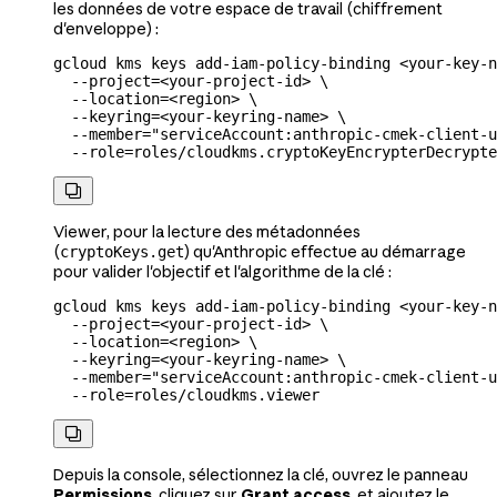
les données de votre espace de travail (chiffrement
d'enveloppe) :
gcloud
 kms
 keys
 add-iam-policy-binding
 <
your-key-n
  --project=
<
your-project-id
>
 \
  --location=
<
region
>
 \
  --keyring=
<
your-keyring-name
>
 \
  --member=
"serviceAccount:anthropic-cmek-client-u
  --role=roles/cloudkms.cryptoKeyEncrypterDecrypte

Viewer, pour la lecture des métadonnées
(
) qu'Anthropic effectue au démarrage
cryptoKeys.get
pour valider l'objectif et l'algorithme de la clé :
gcloud
 kms
 keys
 add-iam-policy-binding
 <
your-key-n
  --project=
<
your-project-id
>
 \
  --location=
<
region
>
 \
  --keyring=
<
your-keyring-name
>
 \
  --member=
"serviceAccount:anthropic-cmek-client-u
  --role=roles/cloudkms.viewer

Depuis la console, sélectionnez la clé, ouvrez le panneau
Permissions
, cliquez sur
Grant access
, et ajoutez le