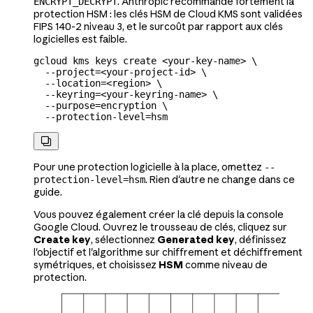
. Anthropic recommande fortement la
ENCRYPT_DECRYPT
protection HSM : les clés HSM de Cloud KMS sont validées
FIPS 140-2 niveau 3, et le surcoût par rapport aux clés
logicielles est faible.
gcloud
 kms
 keys
 create
 <
your-key-nam
e
>
 \
  --project=
<
your-project-id
>
 \
  --location=
<
region
>
 \
  --keyring=
<
your-keyring-name
>
 \
  --purpose=encryption
 \
  --protection-level=hsm

Pour une protection logicielle à la place, omettez
--
. Rien d'autre ne change dans ce
protection-level=hsm
guide.
Vous pouvez également créer la clé depuis la console
Google Cloud. Ouvrez le trousseau de clés, cliquez sur
Create key
, sélectionnez
Generated key
, définissez
l'objectif et l'algorithme sur chiffrement et déchiffrement
symétriques, et choisissez
HSM
comme niveau de
protection.