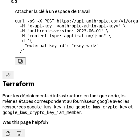
3
Attacher la clé à un espace de travail
curl
 -sS
 -X
 POST
 https://api.anthropic.com/v1/orga
  -H
 "x-api-key: <anthropic-admin-api-key>"
 \
  -H
 "anthropic-version: 2023-06-01"
 \
  -H
 "content-type: application/json"
 \
  -d
 '{
    "external_key_id": "ekey_<id>"
  }'


Terraform
Pour les déploiements d'infrastructure en tant que code, les
mêmes étapes correspondent au fournisseur
avec les
google
ressources
,
et
google_kms_key_ring
google_kms_crypto_key
.
google_kms_crypto_key_iam_member
Was this page helpful?

