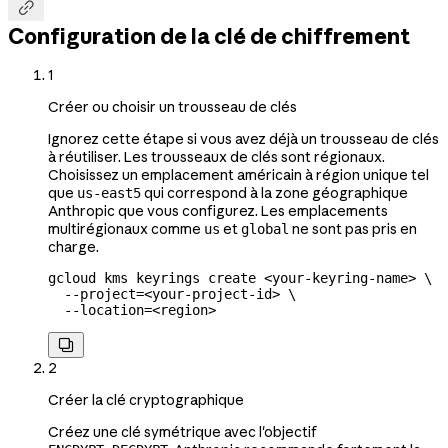

Configuration de la clé de chiffrement
1
Créer ou choisir un trousseau de clés
Ignorez cette étape si vous avez déjà un trousseau de clés
à réutiliser. Les trousseaux de clés sont régionaux.
Choisissez un emplacement américain à région unique tel
que
qui correspond à la zone géographique
us-east5
Anthropic que vous configurez. Les emplacements
multirégionaux comme
et
ne sont pas pris en
us
global
charge.
gcloud
 kms
 keyrings
 create
 <
your-keyring-nam
e
>
 \
  --project=
<
your-project-id
>
 \
  --location=
<
region
>

2
Créer la clé cryptographique
Créez une clé symétrique avec l'objectif