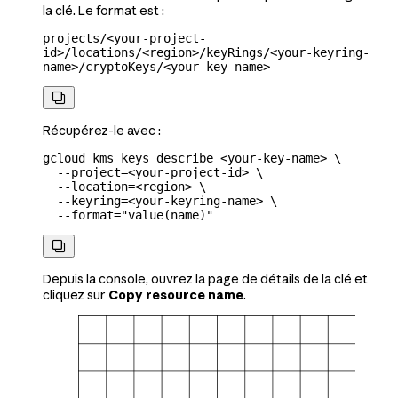
la clé. Le format est :
projects/<your-project-
id>/locations/<region>/keyRings/<your-keyring-
name>/cryptoKeys/<your-key-name>

Récupérez-le avec :
gcloud
 kms
 keys
 describe
 <
your-key-nam
e
>
 \
  --project=
<
your-project-id
>
 \
  --location=
<
region
>
 \
  --keyring=
<
your-keyring-name
>
 \
  --format=
"value(name)"

Depuis la console, ouvrez la page de détails de la clé et
cliquez sur
Copy resource name
.