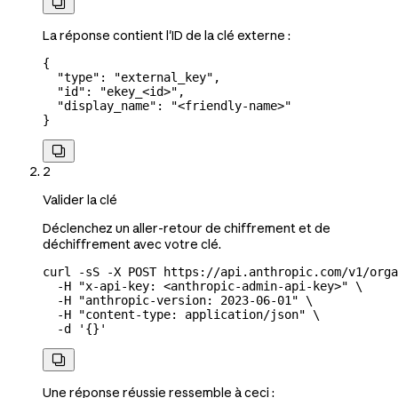

La réponse contient l'ID de la clé externe :
{
  "type"
: 
"external_key"
,
  "id"
: 
"ekey_<id>"
,
  "display_name"
: 
"<friendly-name>"
}

2
Valider la clé
Déclenchez un aller-retour de chiffrement et de
déchiffrement avec votre clé.
curl
 -sS
 -X
 POST
 https://api.anthropic.com/v1/orga
  -H
 "x-api-key: <anthropic-admin-api-key>"
 \
  -H
 "anthropic-version: 2023-06-01"
 \
  -H
 "content-type: application/json"
 \
  -d
 '{}'

Une réponse réussie ressemble à ceci :