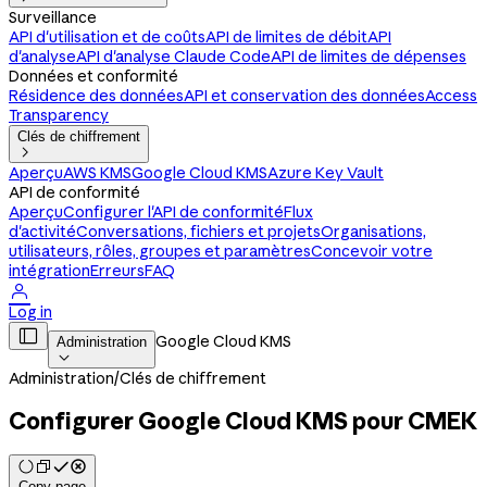
Surveillance
API d'utilisation et de coûts
API de limites de débit
API
d'analyse
API d'analyse Claude Code
API de limites de dépenses
Données et conformité
Résidence des données
API et conservation des données
Access
Transparency
Clés de chiffrement

Aperçu
AWS KMS
Google Cloud KMS
Azure Key Vault
API de conformité
Aperçu
Configurer l'API de conformité
Flux
d'activité
Conversations, fichiers et projets
Organisations,
utilisateurs, rôles, groupes et paramètres
Concevoir votre
intégration
Erreurs
FAQ

Log in

Google Cloud KMS
Administration

Administration
/
Clés de chiffrement
Configurer Google Cloud KMS pour CMEK
Copy page