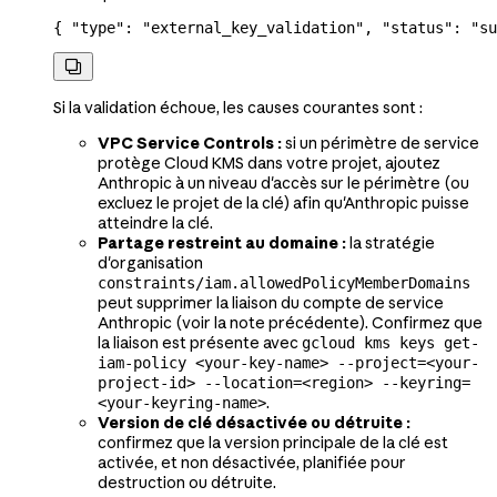
{ 
"type"
: 
"external_key_validation"
, 
"status"
: 
"su

Si la validation échoue, les causes courantes sont :
VPC Service Controls :
si un périmètre de service
protège Cloud KMS dans votre projet, ajoutez
Anthropic à un niveau d'accès sur le périmètre (ou
excluez le projet de la clé) afin qu'Anthropic puisse
atteindre la clé.
Partage restreint au domaine :
la stratégie
d'organisation
constraints/iam.allowedPolicyMemberDomains
peut supprimer la liaison du compte de service
Anthropic (voir la note précédente). Confirmez que
la liaison est présente avec
gcloud kms keys get-
iam-policy <your-key-name> --project=<your-
project-id> --location=<region> --keyring=
.
<your-keyring-name>
Version de clé désactivée ou détruite :
confirmez que la version principale de la clé est
activée, et non désactivée, planifiée pour
destruction ou détruite.